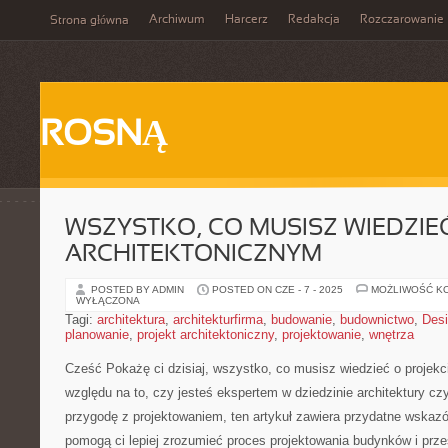
Archiwum
Harcerz
Redakcja
Rozczarowanie
Strona główna
ROSNĄ
WSZYSTKO, CO MUSISZ WIEDZIEĆ
ARCHITEKTONICZNYM
POSTED BY ADMIN
POSTED ON CZE - 7 - 2025
MOŻLIWOŚĆ K
WYŁĄCZONA
Tagi:
architektura
,
architekturfirma
,
budowanie
,
budownictwo
,
Des
planowanie
,
projekt architektoniczny
,
projektowanie
,
wnętrza
Cześć ‌Pokażę ci dzisiaj, wszystko, co musisz wiedzieć o projek
względu na to, czy jesteś ekspertem w dziedzinie architektury cz
przygodę z projektowaniem, ten artykuł zawiera‌ przydatne wskazów
pomogą ci lepiej zrozumieć proces projektowania budynków i prz