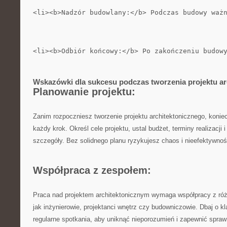
<li><b>Nadzór budowlany:</b> Podczas budowy waż
<li><b>Odbiór końcowy:</b> Po zakończeniu budow
Wskazówki dla sukcesu podczas tworzenia projektu ‍a
Planowanie projektu:
Zanim rozpoczniesz tworzenie projektu⁣ architektonicznego, konie
każdy‍ krok. Określ cele projektu,‌ ustal budżet, terminy realizacji 
szczegóły. Bez solidnego planu ⁢ryzykujesz chaos i nieefektywnoś
Współpraca z zespołem:
Praca nad projektem architektonicznym wymaga współpracy z różn
jak inżynierowie, projektanci wnętrz czy budowniczowie. Dbaj o kl
regularne spotkania, aby uniknąć nieporozumień i zapewnić sprawn