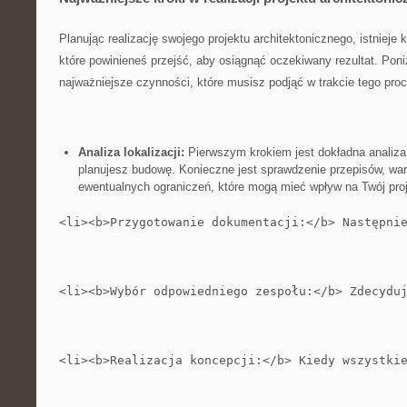
Planując realizację swojego ​projektu architektonicznego,‌ istnieje
które powinieneś przejść,‌ aby osiągnąć ⁣oczekiwany rezultat. Pon
najważniejsze czynności,‌ które musisz podjąć w trakcie tego pro
Analiza lokalizacji:
Pierwszym krokiem jest dokładna analiza​ l
planujesz⁣ budowę. Konieczne jest sprawdzenie przepisów, wa
ewentualnych ograniczeń, które mogą mieć wpływ na Twój proj
<li><b>Przygotowanie dokumentacji:</b> Następni
<li><b>Wybór odpowiedniego zespołu:</b> Zdecydu
<li><b>Realizacja koncepcji:</b> Kiedy wszystki