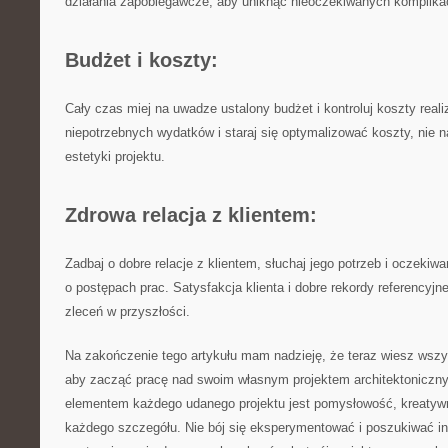
działania zapobiegawcze, aby⁢ uniknąć nieoczekiwanych⁢ komplikac
Budżet i koszty:
Cały czas⁣ miej na uwadze ustalony budżet i kontroluj koszty realiz
niepotrzebnych wydatków i staraj się optymalizować koszty,⁣ nie ‌n
estetyki projektu.
Zdrowa relacja z klientem:
Zadbaj⁢ o dobre relacje z‍ klientem, słuchaj jego potrzeb i oczekiwań
o postępach​ prac. Satysfakcja klienta i dobre rekordy referencyj
zleceń w przyszłości.
Na zakończenie tego‍ artykułu mam nadzieję,⁤ że teraz wiesz wszy
aby zacząć pracę nad swoim własnym projektem⁢ architektoniczn
elementem‍ każdego udanego projektu jest pomysłowość, kreatywn
każdego szczegółu. Nie bój ‍się‌ eksperymentować i poszukiwać ins