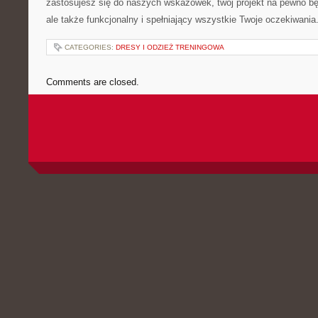
zastosujesz się do naszych wskazówek,‌ twój projekt na pewno będ
ale także funkcjonalny i spełniający wszystkie Twoje oczekiwani
CATEGORIES:
DRESY I ODZIEŻ TRENINGOWA
Comments are closed.