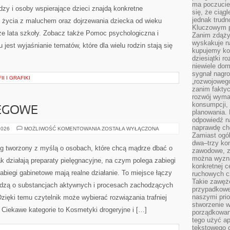
ma poczucie
zy i osoby wspierające dzieci znajdą konkretne
się, że ciąg
jednak trud
i życia z maluchem oraz dojrzewania dziecka od wieku
Kluczowym p
e lata szkoły. Zobacz także Pomoc psychologiczna i
Zanim zdąży
wyskakuje na
 jest wyjaśnianie tematów, które dla wielu rodzin stają się
kupujemy ko
dziesiątki r
niewiele do
sygnał nagr
I I GRAFIKI
„rozwojowego
zanim fakty
rozwój wyma
konsumpcji, 
IEGOWE
planowania.
odpowiedź na
naprawdę ch
PORADNIKI
2026
MOŻLIWOŚĆ KOMENTOWANIA
ZOSTAŁA WYŁĄCZONA
ZABIEGOWE
Zamiast ogól
dwa–trzy kon
og tworzony z myślą o osobach, które chcą mądrze dbać o
zawodowe, zd
można wyzna
k działają preparaty pielęgnacyjne, na czym polega zabiegi
konkretnej c
biegi gabinetowe mają realne działanie. To miejsce łączy
ruchowych cz
Takie zawęże
edzą o substancjach aktywnych i procesach zachodzących
przypadkowe 
naszymi prio
zięki temu czytelnik może wybierać rozwiązania trafniej
stworzenie 
 Ciekawe kategorie to Kosmetyki drogeryjne i […]
porządkowan
tego użyć ap
tekstowego 