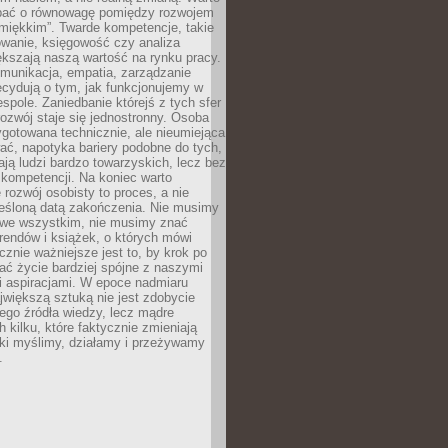
bać o równowagę pomiędzy rozwojem
„miękkim”. Twarde kompetencje, takie
owanie, księgowość czy analiza
kszają naszą wartość na rynku pracy.
munikacja, empatia, zarządzanie
cydują o tym, jak funkcjonujemy w
espole. Zaniedbanie którejś z tych sfer
rozwój staje się jednostronny. Osoba
ygotowana technicznie, ale nieumiejąca
ć, napotyka bariery podobne do tych,
ają ludzi bardzo towarzyskich, lecz bez
kompetencji. Na koniec warto
 rozwój osobisty to proces, a nie
reśloną datą zakończenia. Nie musimy
i we wszystkim, nie musimy znać
rendów i książek, o których mówi
acznie ważniejsze jest to, by krok po
ć życie bardziej spójne z naszymi
i aspiracjami. W epoce nadmiaru
ajwiększą sztuką nie jest zdobycie
ego źródła wiedzy, lecz mądre
h kilku, które faktycznie zmieniają
aki myślimy, działamy i przeżywamy
.