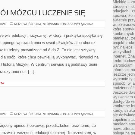
Miękkie – ko
stresem – de
relacjach i z
J MÓZGU I UCZENIE SIĘ
sprawia, że 
świetnie prz
MUZYKA
2026
MOŻLIWOŚĆ KOMENTOWANIA
ZOSTAŁA WYŁĄCZONA
współpracowa
A
które spotyk
ROZWÓJ
konkretnych 
MÓZGU
serwis edukacji muzycznej, w którym praktyka spotyka się
I
pamiętać, że
UCZENIE
ystępnego wprowadzenia w świat dźwięków albo chcesz
projekt z ok
SIĘ
być najleps
z tu teksty prowadzące od A do Z. To nie jest sztywny
wszystkich t
internet. Zn
 dla osób, które chcą pewniej ją wykonywać. Nowości na
kroku budowa
 Historia Muzyki. W centrum serwisu są podstawy teorii
wartościami 
informacji n
az czytanie nut. […]
jeszcze jedn
wybranie tyc
sposób, w j
CJA
codzienność
Jeszcze dwa
wyzwaniem cz
dostęp do wi
konkretne ks
kursy, szuka
ŻŁOBKI
2026
MOŻLIWOŚĆ KOMENTOWANIA
ZOSTAŁA WYŁĄCZONA
się doświad
zupełnie ina
mediach spo
więcony opiece żłobkowej, przedszkolom oraz temu, co
newsletterac
 rozwoju: wczesnej edukacji szkolnej. To przestrzeń, w
polega na ty