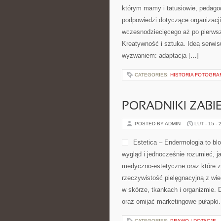
którym mamy i tatusiowie, pedagod
podpowiedzi dotyczące organizacj
wczesnodziecięcego aż po pierwsz
Kreatywność i sztuka. Ideą serwisu
wyzwaniem: adaptacja […]
CATEGORIES:
HISTORIA FOTOGRAFI
PORADNIKI ZAB
POSTED BY ADMIN
LUT - 15 - 
Estetica – Endermologia to bl
wygląd i jednocześnie rozumieć, ja
medyczno-estetyczne oraz które za
rzeczywistość pielęgnacyjną z wi
w skórze, tkankach i organizmie. D
oraz omijać marketingowe pułapki.
CATEGORIES:
PRAWO I DOTACJE