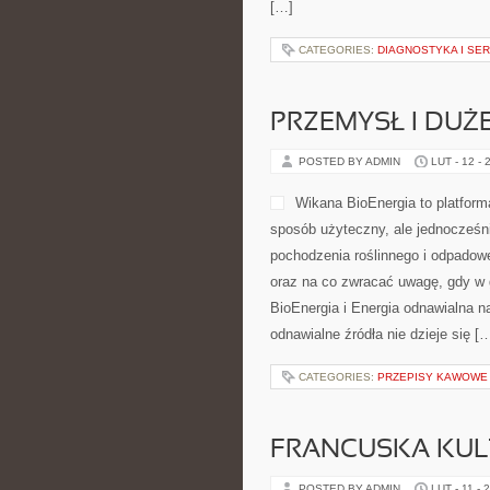
[…]
CATEGORIES:
DIAGNOSTYKA I SE
PRZEMYSŁ I DUŻ
POSTED BY ADMIN
LUT - 12 - 
Wikana BioEnergia to platform
sposób użyteczny, ale jednocześni
pochodzenia roślinnego i odpadow
oraz na co zwracać uwagę, gdy w 
BioEnergia i Energia odnawialna n
odnawialne źródła nie dzieje się [
CATEGORIES:
PRZEPISY KAWOWE
FRANCUSKA KULT
POSTED BY ADMIN
LUT - 11 - 