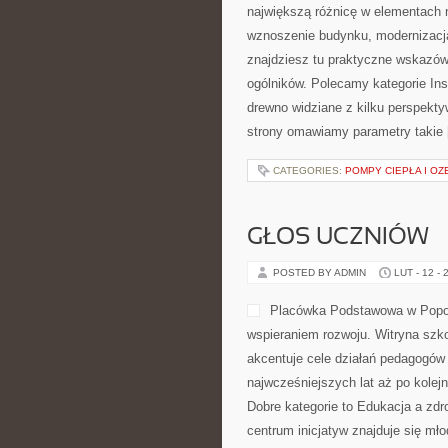
największą różnicę w elementach n
wznoszenie budynku, modernizacja
znajdziesz tu praktyczne wskazó
ogólników. Polecamy kategorie Ins
drewno widziane z kilku perspekty
strony omawiamy parametry takie
CATEGORIES:
POMPY CIEPŁA I OZ
GŁOS UCZNIÓW
POSTED BY ADMIN
LUT - 12 - 
Placówka Podstawowa w Popowi
wspieraniem rozwoju. Witryna szk
akcentuje cele działań pedagogów
najwcześniejszych lat aż po kolej
Dobre kategorie to Edukacja a zd
centrum inicjatyw znajduje się mł