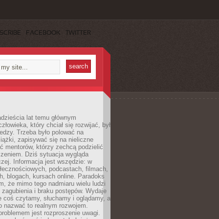
SCRIBE
FACEBOOK
TWITTER
dzieścia lat temu głównym
łowieka, który chciał się rozwijać, był
edzy. Trzeba było polować na
iążki, zapisywać się na nieliczne
ć mentorów, którzy zechcą podzielić
czeniem. Dziś sytuacja wygląda
czej. Informacja jest wszędzie: w
łecznościowych, podcastach, filmach,
h, blogach, kursach online. Paradoks
m, że mimo tego nadmiaru wielu ludzi
 zagubienia i braku postępów. Wydaje
le coś czytamy, słuchamy i oglądamy, a
no nazwać to realnym rozwojem.
roblemem jest rozproszenie uwagi.