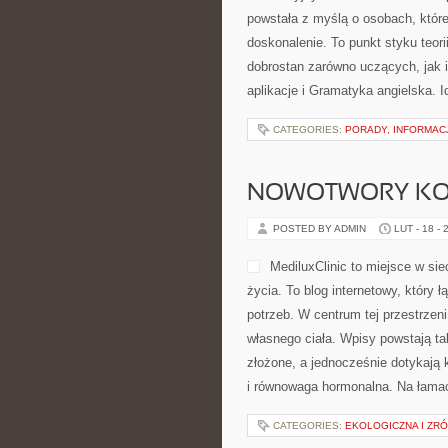
powstała z myślą o osobach, które 
doskonalenie. To punkt styku teori
dobrostan zarówno uczących, jak i
aplikacje i Gramatyka angielska. I
CATEGORIES:
PORADY, INFORMAC
NOWOTWORY KO
POSTED BY ADMIN
LUT - 18 - 
MediluxClinic to miejsce w si
życia. To blog internetowy, który
potrzeb. W centrum tej przestrzen
własnego ciała. Wpisy powstają t
złożone, a jednocześnie dotykają 
i równowaga hormonalna. Na łamac
CATEGORIES:
EKOLOGICZNA I ZR