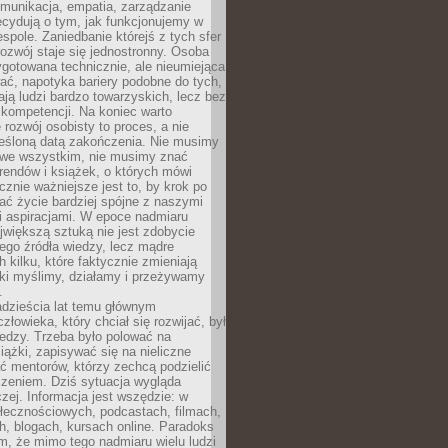
munikacja, empatia, zarządzanie
cydują o tym, jak funkcjonujemy w
espole. Zaniedbanie którejś z tych sfer
rozwój staje się jednostronny. Osoba
ygotowana technicznie, ale nieumiejąca
ć, napotyka bariery podobne do tych,
ają ludzi bardzo towarzyskich, lecz bez
kompetencji. Na koniec warto
 rozwój osobisty to proces, a nie
reśloną datą zakończenia. Nie musimy
i we wszystkim, nie musimy znać
rendów i książek, o których mówi
acznie ważniejsze jest to, by krok po
ć życie bardziej spójne z naszymi
i aspiracjami. W epoce nadmiaru
ajwiększą sztuką nie jest zdobycie
ego źródła wiedzy, lecz mądre
h kilku, które faktycznie zmieniają
aki myślimy, działamy i przeżywamy
.
dzieścia lat temu głównym
łowieka, który chciał się rozwijać, był
edzy. Trzeba było polować na
iążki, zapisywać się na nieliczne
ć mentorów, którzy zechcą podzielić
czeniem. Dziś sytuacja wygląda
czej. Informacja jest wszędzie: w
łecznościowych, podcastach, filmach,
h, blogach, kursach online. Paradoks
m, że mimo tego nadmiaru wielu ludzi