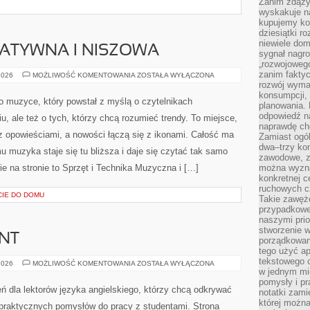
Zanim zdąży
wyskakuje na
kupujemy ko
dziesiątki r
niewiele do
ATYWNA I NISZOWA
sygnał nagr
„rozwojowego
zanim fakty
MUZYKA
2026
MOŻLIWOŚĆ KOMENTOWANIA
ZOSTAŁA WYŁĄCZONA
ALTERNATYWNA
rozwój wyma
I
konsumpcji, 
NISZOWA
 o muzyce, który powstał z myślą o czytelnikach
planowania.
odpowiedź na
u, ale też o tych, którzy chcą rozumieć trendy. To miejsce,
naprawdę ch
z opowieściami, a nowości łączą się z ikonami. Całość ma
Zamiast ogól
dwa–trzy kon
u muzyka staje się tu bliższa i daje się czytać tak samo
zawodowe, zd
ie na stronie to Sprzęt i Technika Muzyczna i […]
można wyzna
konkretnej c
ruchowych cz
IE DO DOMU
Takie zawęże
przypadkowe 
naszymi prio
stworzenie 
NT
porządkowan
tego użyć ap
tekstowego 
WYMOWA
2026
MOŻLIWOŚĆ KOMENTOWANIA
ZOSTAŁA WYŁĄCZONA
I
w jednym mie
AKCENT
pomysły i p
eń dla lektorów języka angielskiego, którzy chcą odkrywać
notatki zami
której możn
praktycznych pomysłów do pracy z studentami. Strona