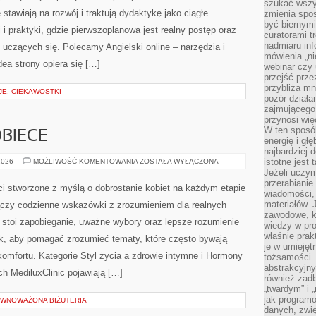
szukać wszys
stawiają na rozwój i traktują dydaktykę jako ciągłe
zmienia spos
być biernymi
i i praktyki, gdzie pierwszoplanowa jest realny postęp oraz
curatorami t
nadmiaru in
 uczących się. Polecamy Angielski online – narzędzia i
mówienia „ni
dea strony opiera się […]
webinar czy
przejść przez
przybliża mn
JE, CIEKAWOSTKI
pozór działa
zajmującego,
przynosi wię
W ten sposó
BIECE
energię i gł
najbardziej 
NOWOTWORY
istotne jest
2026
MOŻLIWOŚĆ KOMENTOWANIA
ZOSTAŁA WYŁĄCZONA
KOBIECE
Jeżeli uczym
przerabianie
eci stworzone z myślą o dobrostanie kobiet na każdym etapie
wiadomości,
materiałów.
 łączy codzienne wskazówki z zrozumieniem dla realnych
zawodowe, k
i stoi zapobieganie, uważne wybory oraz lepsze rozumienie
wiedzy w pro
właśnie prak
ak, aby pomagać zrozumieć tematy, które często bywają
je w umiejęt
komfortu. Kategorie Styl życia a zdrowie intymne i Hormony
tożsamości. 
abstrakcyjny
h MediluxClinic pojawiają […]
również zad
„twardym” i 
jak program
ÓWNOWAŻONA BIŻUTERIA
danych, zwię