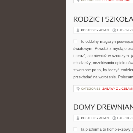
RODZIC I SZKOŁ
POSTED BY ADMIN
LUT - 14 - 
To oddolny magazyn poświęcon
światowym. Powstał z myślą o osob
i teraz”, ale również w szerszym: 
młodzieży, oczekiwania opiekunów, 
stworzone po to, by łączyć codzien
przekładać na wdrożenie. Polecam
CATEGORIES:
ZABAWY Z LICZBAMI
DOMY DREWNIA
POSTED BY ADMIN
LUT - 13 - 
Ta platforma to kompleksowy 