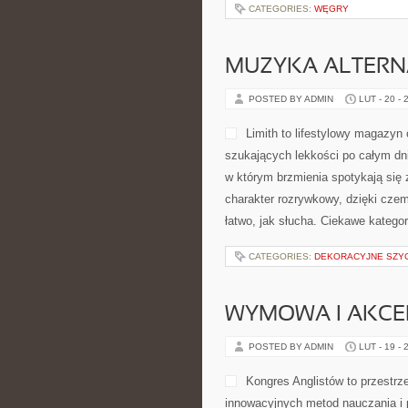
CATEGORIES:
WĘGRY
MUZYKA ALTERN
POSTED BY ADMIN
LUT - 20 - 
Limith to lifestylowy magazyn
szukających lekkości po całym dni
w którym brzmienia spotykają się 
charakter rozrywkowy, dzięki czem
łatwo, jak słucha. Ciekawe kategor
CATEGORIES:
DEKORACYJNE SZYC
WYMOWA I AKCE
POSTED BY ADMIN
LUT - 19 - 
Kongres Anglistów to przestrz
innowacyjnych metod nauczania i 