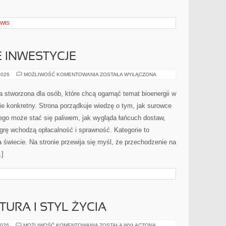
RWIS
E INWESTYCJE
PRZEMYSŁ
2026
MOŻLIWOŚĆ KOMENTOWANIA
ZOSTAŁA WYŁĄCZONA
I
DUŻE
INWESTYCJE
a stworzona dla osób, które chcą ogarnąć temat bioenergii w
e konkretny. Strona porządkuje wiedzę o tym, jak surowce
ego może stać się paliwem, jak wygląda łańcuch dostaw,
grę wchodzą opłacalność i sprawność. Kategorie to
a świecie. Na stronie przewija się myśl, że przechodzenie na
…]
URA I STYL ŻYCIA
FRANCUSKA
2026
MOŻLIWOŚĆ KOMENTOWANIA
ZOSTAŁA WYŁĄCZONA