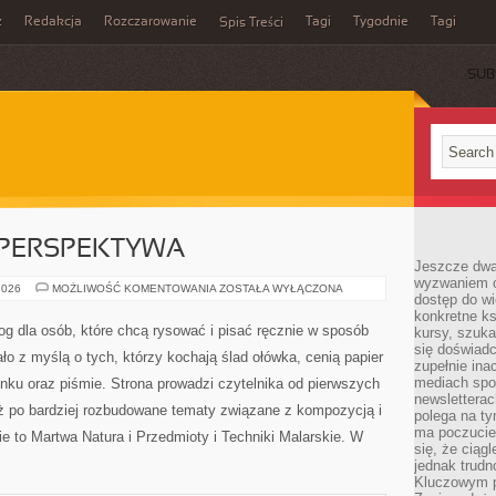
z
Redakcja
Rozczarowanie
Tagi
Tygodnie
Tagi
Spis Treści
SUB
 PERSPEKTYWA
Jeszcze dwa
wyzwaniem cz
ARCHITEKTURA
2026
MOŻLIWOŚĆ KOMENTOWANIA
ZOSTAŁA WYŁĄCZONA
dostęp do wi
I
PERSPEKTYWA
konkretne ks
log dla osób, które chcą rysować i pisać ręcznie w sposób
kursy, szuka
się doświad
o z myślą o tych, którzy kochają ślad ołówka, cenią papier
zupełnie ina
mediach spo
nku oraz piśmie. Strona prowadzi czytelnika od pierwszych
newsletterac
aż po bardziej rozbudowane tematy związane z kompozycją i
polega na ty
ma poczucie
 to Martwa Natura i Przedmioty i Techniki Malarskie. W
się, że ciąg
jednak trud
Kluczowym p