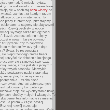
jscu gromadzić wnioski, cytaty,
raktyczne wskazówki. Z czasem takie
eniają się w osobistą
baza wiedzy
do
a wracać, zamiast za każdym razem
tkiego od zera w internecie. To
ób pracy z informacją: przestajemy
 odbiorcami, a stajemy się aktywnymi
reści. Rozwój osobisty w epoce
formacji wymaga także umiejętności
e”. Każde zaproszenie na kolejny
 udział w nowym kursie powinno
 filtr pytania: czy to naprawdę
ie do moich celów, czy tylko daje
nia? Bywa, że rezygnacja z
 ale niepotrzebnego źródła treści
cej korzyści niż dołożenie kolejnego.
b uczymy się szanować swój czas,
ęboką uwagę, która jest dziś jednym z
deficytowych zasobów. Niezwykle
 także powiązanie nauki z praktyką.
y się języka, to nie wystarczy
 podręcznika – trzeba pisać
 rozmawiać, słuchać autentycznych
 Jeśli zdobywamy kompetencje
luczowe staje się wykorzystanie nowej
jektach, choćby małych i własnych. To
tyka cementuje informacje i zamienia
ności, a potem w część naszej
Bez niej rozwój pozostaje
m hasłem, a nie realną zmianą. Warto