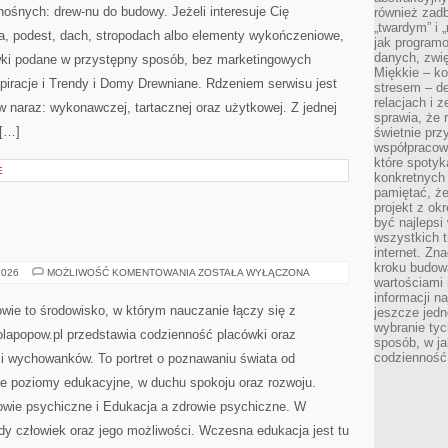
ośnych: drew-nu do budowy. Jeżeli interesuje Cię
również zad
„twardym” i 
, podest, dach, stropodach albo elementy wykończeniowe,
jak program
danych, zwię
wki podane w przystępny sposób, bez marketingowych
Miękkie – ko
piracje i Trendy i Domy Drewniane. Rdzeniem serwisu jest
stresem – de
relacjach i z
w naraz: wykonawczej, tartacznej oraz użytkowej. Z jednej
sprawia, że 
 […]
świetnie prz
współpracowa
które spotyk
E
konkretnych 
pamiętać, że
projekt z ok
być najleps
wszystkich t
internet. Zn
kroku budowa
GŁOS
2026
MOŻLIWOŚĆ KOMENTOWANIA
ZOSTAŁA WYŁĄCZONA
wartościami 
UCZNIÓW
informacji n
e to środowisko, w którym nauczanie łączy się z
jeszcze jedn
wybranie tyc
olapopow.pl przedstawia codzienność placówki oraz
sposób, w j
codzienność
 i wychowanków. To portret o poznawaniu świata od
ne poziomy edukacyjne, w duchu spokoju oraz rozwoju.
rowie psychiczne i Edukacja a zdrowie psychiczne. W
ody człowiek oraz jego możliwości. Wczesna edukacja jest tu