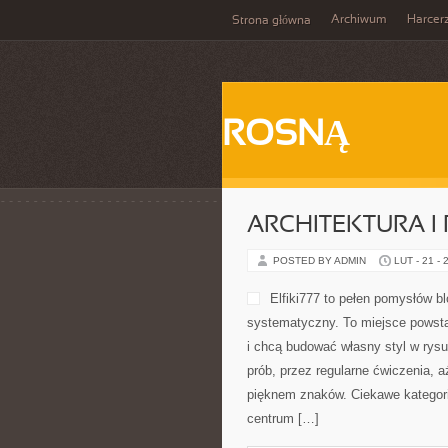
Archiwum
Harcer
Strona główna
ROSNĄ
ARCHITEKTURA I
POSTED BY ADMIN
LUT - 21 - 
Elfiki777 to pełen pomysłów b
systematyczny. To miejsce powstał
i chcą budować własny styl w rysu
prób, przez regularne ćwiczenia, 
pięknem znaków. Ciekawe kategorie
centrum […]