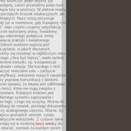
my skończyć jeden artykuł, już
stępny, zanim przerobimy jeden kurs,
lejne trzy w promocji. W efekcie mamy
ozpoczętych ścieżek edukacyjnych, ale
mkniętych. Nasz mózg otrzymuje
ody już w momencie, gdy kupujemy coś
”, więc często czujemy satysfakcję
cznie wykonamy pracę. Świadomy
ga odwrotnego podejścia: mniej
więcej praktyki i świadomego
 Dobrym punktem wyjścia jest
 pytanie, w jakich obszarach
cemy się rozwinąć w najbliższym roku.
nego „chcę być lepszy”, warto wybrać
kretne kierunki: np. kompetencje
rowie i relacje. Dla każdego z nich
czyć mierzalne cele – zdobycie
ertyfikacji, wdrożenie nowych nawyków
y poprawę komunikacji z bliskimi.
nie sprawia, że łatwiej jest odfiltrować
treści, które nie mają związku z
rytetami. Kolejnym krokiem jest
własnego systemu zapisywania i
ia tego, czego się uczymy. Można do
likacji do notatek, prostego dokumentu
czy analogowego zeszytu. Ważne, by
jscu gromadzić wnioski, cytaty,
raktyczne wskazówki. Z czasem takie
eniają się w osobistą
baza wiedzy
do
a wracać, zamiast za każdym razem