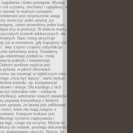
 zagubienia i braku postępów. Wydaje
le coś czytamy, słuchamy i oglądamy, a
no nazwać to realnym rozwojem.
roblemem jest rozproszenie uwagi.
my skończyć jeden artykuł, już
stępny, zanim przerobimy jeden kurs,
lejne trzy w promocji. W efekcie mamy
ozpoczętych ścieżek edukacyjnych, ale
mkniętych. Nasz mózg otrzymuje
ody już w momencie, gdy kupujemy coś
”, więc często czujemy satysfakcję
cznie wykonamy pracę. Świadomy
ga odwrotnego podejścia: mniej
więcej praktyki i świadomego
 Dobrym punktem wyjścia jest
 pytanie, w jakich obszarach
cemy się rozwinąć w najbliższym roku.
nego „chcę być lepszy”, warto wybrać
kretne kierunki: np. kompetencje
rowie i relacje. Dla każdego z nich
czyć mierzalne cele – zdobycie
ertyfikacji, wdrożenie nowych nawyków
y poprawę komunikacji z bliskimi.
nie sprawia, że łatwiej jest odfiltrować
treści, które nie mają związku z
rytetami. Kolejnym krokiem jest
własnego systemu zapisywania i
ia tego, czego się uczymy. Można do
likacji do notatek, prostego dokumentu
czy analogowego zeszytu. Ważne, by