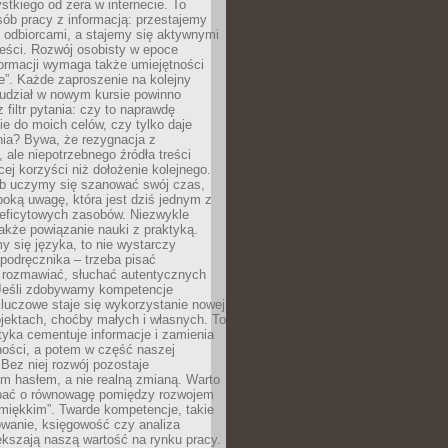
tkiego od zera w internecie. To
ób pracy z informacją: przestajemy
 odbiorcami, a stajemy się aktywnymi
reści. Rozwój osobisty w epoce
formacji wymaga także umiejętności
e”. Każde zaproszenie na kolejny
 udział w nowym kursie powinno
 filtr pytania: czy to naprawdę
ie do moich celów, czy tylko daje
nia? Bywa, że rezygnacja z
 ale niepotrzebnego źródła treści
cej korzyści niż dołożenie kolejnego.
b uczymy się szanować swój czas,
ęboką uwagę, która jest dziś jednym z
deficytowych zasobów. Niezwykle
 także powiązanie nauki z praktyką.
y się języka, to nie wystarczy
 podręcznika – trzeba pisać
 rozmawiać, słuchać autentycznych
 Jeśli zdobywamy kompetencje
luczowe staje się wykorzystanie nowej
jektach, choćby małych i własnych. To
tyka cementuje informacje i zamienia
ności, a potem w część naszej
Bez niej rozwój pozostaje
m hasłem, a nie realną zmianą. Warto
bać o równowagę pomiędzy rozwojem
„miękkim”. Twarde kompetencje, takie
owanie, księgowość czy analiza
kszają naszą wartość na rynku pracy.