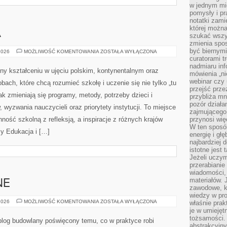
w jednym mie
pomysły i p
notatki zami
której możn
A
szukać wszys
zmienia spos
być biernymi
RODZIC
2026
MOŻLIWOŚĆ KOMENTOWANIA
ZOSTAŁA WYŁĄCZONA
I
curatorami t
SZKOŁA
nadmiaru in
y kształceniu w ujęciu polskim, kontynentalnym oraz
mówienia „ni
webinar czy
ach, które chcą rozumieć szkołę i uczenie się nie tylko „tu
przejść przez
jak zmieniają się programy, metody, potrzeby dzieci i
przybliża mn
pozór działa
wyzwania nauczycieli oraz priorytety instytucji. To miejsce
zajmującego,
ność szkolną z refleksją, a inspiracje z różnych krajów
przynosi wię
W ten sposó
y Edukacja i […]
energię i gł
najbardziej 
istotne jest
Jeżeli uczym
przerabianie
wiadomości,
materiałów.
NE
zawodowe, k
wiedzy w pro
DOMY
2026
MOŻLIWOŚĆ KOMENTOWANIA
ZOSTAŁA WYŁĄCZONA
właśnie prak
DREWNIANE
je w umiejęt
tożsamości. 
blog budowlany poświęcony temu, co w praktyce robi
abstrakcyjny