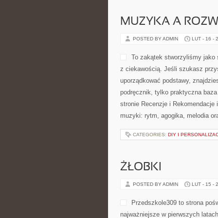
MUZYKA A ROZWÓ
POSTED BY ADMIN
LUT - 16 - 
To zakątek stworzyliśmy jako 
z ciekawością. Jeśli szukasz prz
uporządkować podstawy, znajdzies
podręcznik, tylko praktyczna baza
stronie Recenzje i Rekomendacje i
muzyki: rytm, agogika, melodia or
CATEGORIES:
DIY I PERSONALIZA
ŻŁOBKI
POSTED BY ADMIN
LUT - 15 - 
Przedszkole309 to strona poś
najważniejsze w pierwszych latach