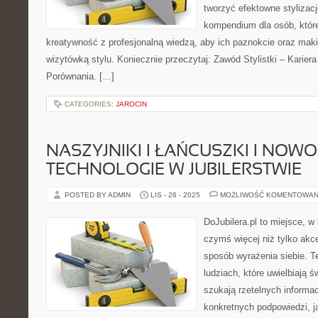
tworzyć efektowne stylizacj
kompendium dla osób, któr
kreatywność z profesjonalną wiedzą, aby ich paznokcie oraz makij
wizytówką stylu. Koniecznie przeczytaj: Zawód Stylistki – Karier
Porównania. […]
CATEGORIES:
JAROCIN
NASZYJNIKI I ŁAŃCUSZKI I NOW
TECHNOLOGIE W JUBILERSTWIE
POSTED BY ADMIN
LIS - 26 - 2025
MOŻLIWOŚĆ KOMENTOWAN
DoJubilera.pl to miejsce, w
czymś więcej niż tylko akc
sposób wyrażenia siebie. T
ludziach, które uwielbiają św
szukają rzetelnych informac
konkretnych podpowiedzi, j