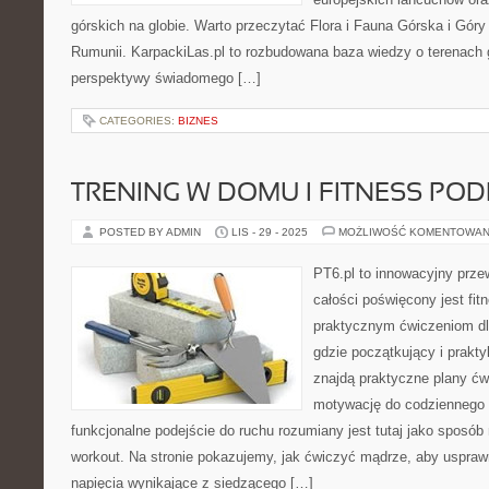
górskich na globie. Warto przeczytać Flora i Fauna Górska i Gór
Rumunii. KarpackiLas.pl to rozbudowana baza wiedzy o terenach 
perspektywy świadomego […]
CATEGORIES:
BIZNES
TRENING W DOMU I FITNESS PO
POSTED BY ADMIN
LIS - 29 - 2025
MOŻLIWOŚĆ KOMENTOWAN
PT6.pl to innowacyjny przew
całości poświęcony jest fi
praktycznym ćwiczeniom dla
gdzie początkujący i prakty
znajdą praktyczne plany ćw
motywację do codziennego t
funkcjonalne podejście do ruchu rozumiany jest tutaj jako sposób 
workout. Na stronie pokazujemy, jak ćwiczyć mądrze, aby usprawn
napięcia wynikające z siedzącego […]