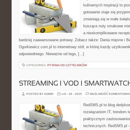
kulinarnych inspiracji to pr
gotowanie staje się przyje
zmieniają się w małe święto
kuszące nuty smakowe mies
a nieskomplikowane recept
bardziej zaawansowane potrawy. Zobacz także: Dania mięsne i Be
Ogorkiewicz.com.pl to internetowy stół, w której każdy użytkowni
odpowiedniego. Nieważne od tego, […]
CATEGORIES:
PYTANIA OD CZYTELNIKÓW
STREAMING I VOD I SMARTWATC
POSTED BY ADMIN
LIS - 26 - 2025
MOŻLIWOŚĆ KOMENTOWAN
RedSMS.pl to blog dedyko
rozwiązaniom IT, trendom 
praktycznym zastosowanio
technicznych. RedSMS.pl –