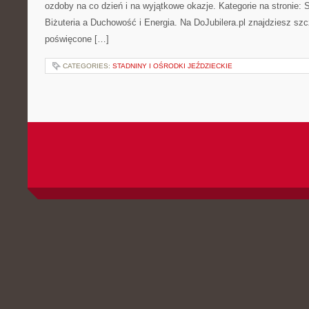
ozdoby na co dzień i na wyjątkowe okazje. Kategorie na stronie: St
Biżuteria a Duchowość i Energia. Na DoJubilera.pl znajdziesz s
poświęcone […]
CATEGORIES:
STADNINY I OŚRODKI JEŹDZIECKIE