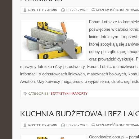
POSTED BY ADMIN
LIS - 27 - 2025
MOŻLIWOŚĆ KOMENTOWAN
Forum Lotnicze to komplek
poświęcone w całości lotni
liniom lotniczym. To przest
której spotykają się zarówno
osoby początkujące, chcąc
oraz prowadzić dyskusje. 
maszyny lotnicze i Asy przestworzy. Forum Lotnicze umożliwia 
informacji o odrzutowcach liniowych, maszynach bojowych, komunik
Aviation. Użytkownicy mogą prosić o wyjaśnienia, dzielić się hist
CATEGORIES:
STATYSTYKI I RAPORTY
KUCHNIA BUDŻETOWA I BEZ LA
POSTED BY ADMIN
LIS - 26 - 2025
MOŻLIWOŚĆ KOMENTOWAN
Ogorkiewicz.com.pl – porta