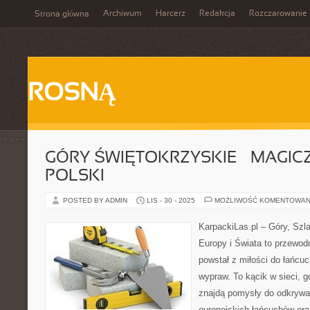
Archiwum
Harcerz
Redakcja
Rozczarowanie
Strona główna
ROSNĄ
GÓRY ŚWIĘTOKRZYSKIE – MAGIC
POLSKI
POSTED BY ADMIN
LIS - 30 - 2025
MOŻLIWOŚĆ KOMENTOWAN
KarpackiLas.pl – Góry, Szl
Europy i Świata to przewodn
powstał z miłości do łańcu
wypraw. To kącik w sieci, g
znajdą pomysły do odkrywa
europejskich łańcuchów or