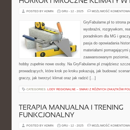
HORROR I MROCZNE KLIMATY W
POSTED BY ADMIN
GRU - 12 - 2025
MOŻLIWOŚĆ KOMENTOWA
GryFabularne.pl to strona 
wyobraźni, rozgrywkom, re
poradnikom dla MG i graczy
pasja do opowiadania histor
materiałami pomagającymi 
zaawansowanym poziomie, 
hobby zupełnie nowe osoby. Na GryFabularne.pl znajdziesz szcze
prowadzących, które krok po kroku pokazują, jak budować scenar
graczy, jak tworzyć klimat oraz jak radzić […]
CATEGORIES:
LODY REGIONALNE – SMAKI Z RÓŻNYCH ZAKĄTKÓW PO
TERAPIA MANUALNA I TRENING
FUNKCJONALNY
POSTED BY ADMIN
GRU - 12 - 2025
MOŻLIWOŚĆ KOMENTOWA