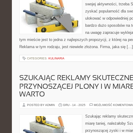
swojej aktywności, trzeba 
zyskać popularność dla swo
ulokować w odpowiedniej po
bardzo dużo sposobów na to
na uwagę zapracuje wyklej
tym mieście jest to jedna z najlepszych propozycji, z której na p
Reklama w tym rodzaju, jest niewiele złożona. Firma, jaka się […]
CATEGORIES:
KULINARIA
SZUKAJĄC REKLAMY SKUTECZNE
PRZYNOSZĄCEJ PLONY I W MIARĘ
WARTO
POSTED BY ADMIN
GRU - 14 - 2025
MOŻLIWOŚĆ KOMENTOWA
Szukając reklamy skutecznej
miarę taniej, należałoby Sz
przynoszącej zyski i w miar