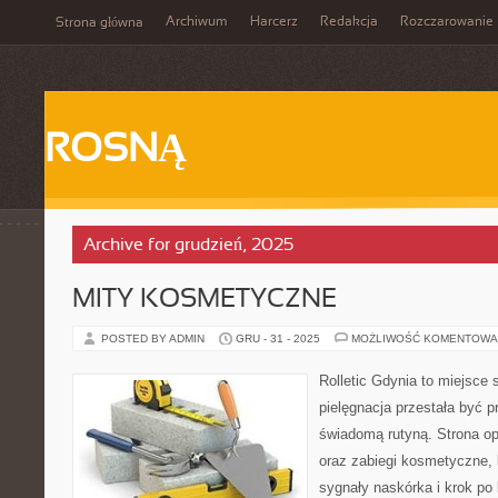
Archiwum
Harcerz
Redakcja
Rozczarowanie
Strona główna
ROSNĄ
Archive for grudzień, 2025
MITY KOSMETYCZNE
POSTED BY ADMIN
GRU - 31 - 2025
MOŻLIWOŚĆ KOMENTOWA
Rolletic Gdynia to miejsce
pielęgnacja przestała być p
świadomą rutyną. Strona op
oraz zabiegi kosmetyczne,
sygnały naskórka i krok p