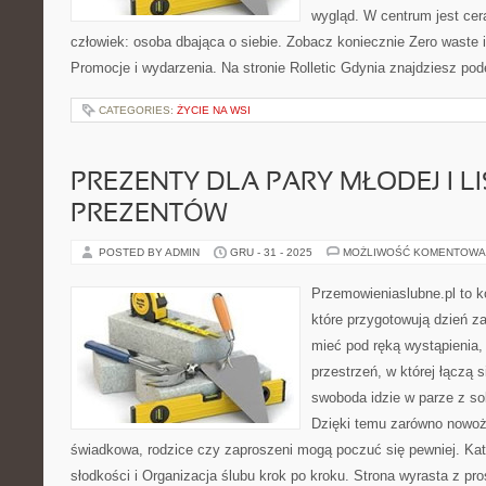
wygląd. W centrum jest cera
człowiek: osoba dbająca o siebie. Zobacz koniecznie Zero waste
Promocje i wydarzenia. Na stronie Rolletic Gdynia znajdziesz pod
CATEGORIES:
ŻYCIE NA WSI
PREZENTY DLA PARY MŁODEJ I L
PREZENTÓW
POSTED BY ADMIN
GRU - 31 - 2025
MOŻLIWOŚĆ KOMENTOWA
Przemowieniaslubne.pl to k
które przygotowują dzień za
mieć pod ręką wystąpienia,
przestrzeń, w której łączą 
swoboda idzie w parze z s
Dzięki temu zarówno nowoże
świadkowa, rodzice czy zaproszeni mogą poczuć się pewniej. Kateg
słodkości i Organizacja ślubu krok po kroku. Strona wyrasta z pr