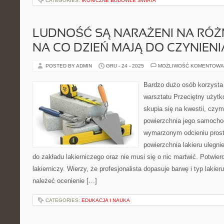
CATEGORIES:
IKONICZNE BUDOWLE ŚWIATA
LUDNOŚĆ SĄ NARAŻENI NA RÓŻN
NA CO DZIEŃ MAJĄ DO CZYNIENI
POSTED BY ADMIN
GRU - 24 - 2025
MOŻLIWOŚĆ KOMENTOWA
Bardzo dużo osób korzysta
warsztatu Przeciętny użyt
skupia się na kwestii, czy
powierzchnia jego samocho
wymarzonym odcieniu prosto 
powierzchnia lakieru ulegni
do zakładu lakierniczego oraz nie musi się o nic martwić. Potwierd
lakierniczy. Wierzy, że profesjonalista dopasuje barwę i typ lakier
należeć ocenienie […]
CATEGORIES:
EDUKACJA I NAUKA