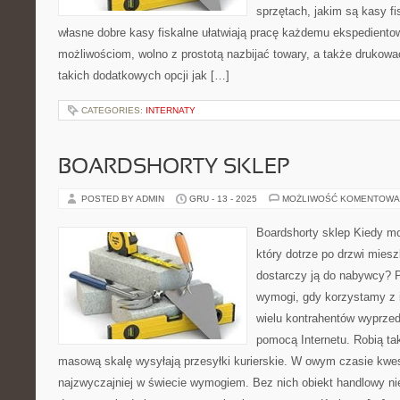
sprzętach, jakim są kasy fis
własne dobre kasy fiskalne ułatwiają pracę każdemu ekspedientowi
możliwościom, wolno z prostotą nazbijać towary, a także drukow
takich dodatkowych opcji jak […]
CATEGORIES:
INTERNATY
BOARDSHORTY SKLEP
POSTED BY ADMIN
GRU - 13 - 2025
MOŻLIWOŚĆ KOMENTOWA
Boardshorty sklep Kiedy m
który dotrze po drzwi mies
dostarczy ją do nabywcy? 
wymogi, gdy korzystamy z i
wielu kontrahentów wyprzed
pomocą Internetu. Robią tak
masową skalę wysyłają przesyłki kurierskie. W owym czasie kwes
najzwyczajniej w świecie wymogiem. Bez nich obiekt handlowy ni