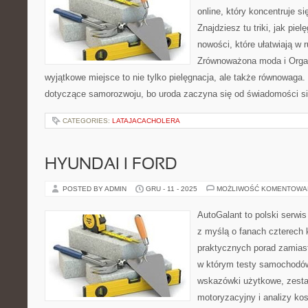
online, który koncentruje si
Znajdziesz tu triki, jak pie
nowości, które ułatwiają w 
Zrównoważona moda i Organi
wyjątkowe miejsce to nie tylko pielęgnacja, ale także równowaga. 
dotyczące samorozwoju, bo uroda zaczyna się od świadomości si
CATEGORIES:
LATAJACACHOLERA
HYUNDAI I FORD
POSTED BY ADMIN
GRU - 11 - 2025
MOŻLIWOŚĆ KOMENTOWA
AutoGalant to polski serwi
z myślą o fanach czterech 
praktycznych porad zamiast
w którym testy samochodów
wskazówki użytkowe, zest
motoryzacyjny i analizy kos