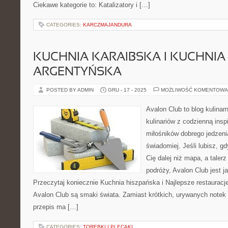
Ciekawe kategorie to: Katalizatory i […]
CATEGORIES:
KARCZMAJANDURA
KUCHNIA KARAIBSKA I KUCHNIA
ARGENTYŃSKA
POSTED BY ADMIN
GRU - 17 - 2025
MOŻLIWOŚĆ KOMENTOWA
Avalon Club to blog kulinar
kulinariów z codzienną insp
miłośników dobrego jedzeni
świadomiej. Jeśli lubisz, 
Cię dalej niż mapa, a taler
podróży, Avalon Club jest j
Przeczytaj koniecznie Kuchnia hiszpańska i Najlepsze restaurac
Avalon Club są smaki świata. Zamiast krótkich, urywanych notek d
przepis ma […]
CATEGORIES:
TOREBKI I PLECAKI