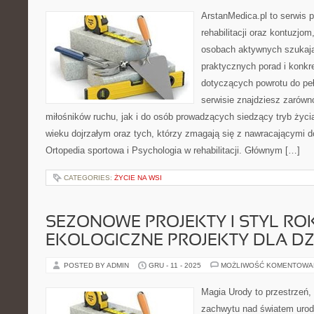
ArstanMedica.pl to serwis
rehabilitacji oraz kontuzjom
osobach aktywnych szukając
praktycznych porad i konk
dotyczących powrotu do pe
serwisie znajdziesz zarówn
miłośników ruchu, jak i do osób prowadzących siedzący tryb życi
wieku dojrzałym oraz tych, którzy zmagają się z nawracającymi d
Ortopedia sportowa i Psychologia w rehabilitacji. Głównym […]
CATEGORIES:
ŻYCIE NA WSI
SEZONOWE PROJEKTY I STYL ROK
EKOLOGICZNE PROJEKTY DLA DZ
POSTED BY ADMIN
GRU - 11 - 2025
MOŻLIWOŚĆ KOMENTOWA
Magia Urody to przestrzeń, 
zachwytu nad światem uro