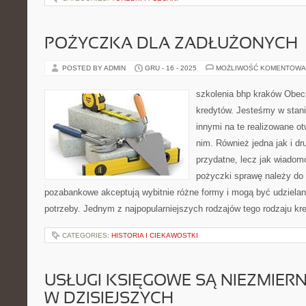
POŻYCZKA DLA ZADŁUŻONYCH
POSTED BY ADMIN
GRU - 16 - 2025
MOŻLIWOŚĆ KOMENTOWA
szkolenia bhp kraków Obecn
kredytów. Jesteśmy w stan
innymi na te realizowane ot
nim. Również jedna jak i dr
przydatne, lecz jak wiado
pożyczki sprawę należy do 
pozabankowe akceptują wybitnie różne formy i mogą być udzielan
potrzeby. Jednym z najpopularniejszych rodzajów tego rodzaju kr
CATEGORIES:
HISTORIA I CIEKAWOSTKI
USŁUGI KSIĘGOWE SĄ NIEZMIER
W DZISIEJSZYCH