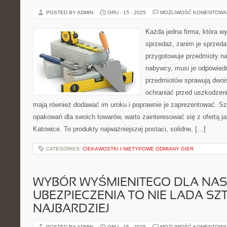
POSTED BY ADMIN
GRU - 15 - 2025
MOŻLIWOŚĆ KOMENTOWA
Każda jedna firma, która w
sprzedaż, zanim je sprzeda
przygotowuje przedmioty na
nabywcy, musi je odpowied
przedmiotów sprawują dwois
ochraniać przed uszkodzen
mają również dodawać im uroku i poprawnie je zaprezentować. Sz
opakowań dla swoich towarów, warto zainteresować się z ofertą 
Katowice. To produkty najważniejszej postaci, solidne, […]
CATEGORIES:
CIEKAWOSTKI I NIETYPOWE ODMIANY GIER
WYBÓR WYŚMIENITEGO DLA NAS
UBEZPIECZENIA TO NIE LADA SZT
NAJBARDZIEJ
POSTED BY ADMIN
GRU - 15 - 2025
MOŻLIWOŚĆ KOMENTOWA