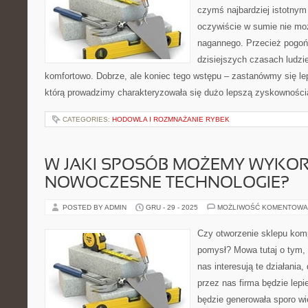
czymś najbardziej istotnym
oczywiście w sumie nie mo
nagannego. Przecież pogoń
dzisiejszych czasach ludzie
komfortowo. Dobrze, ale koniec tego wstępu – zastanówmy się lepi
którą prowadzimy charakteryzowała się dużo lepszą zyskowności
CATEGORIES:
HODOWLA I ROZMNAŻANIE RYBEK
W JAKI SPOSÓB MOŻEMY WYKO
NOWOCZESNE TECHNOLOGIE?
POSTED BY ADMIN
GRU - 29 - 2025
MOŻLIWOŚĆ KOMENTOWA
Czy otworzenie sklepu kom
pomysł? Mowa tutaj o tym, 
nas interesują te działania
przez nas firma będzie lepi
będzie generowała sporo wi