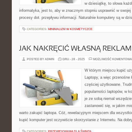
w dziesiątkę, to słowa każ
informatyka, jest to, aby w znacznym stopniu usprawnić w swojej 
procesy dot. przepływu informacji. Naturalnie komputery są w dz
CATEGORIES:
MINIMALIZM W KOSMETYCZCE
JAK NAKRĘCIĆ WŁASNĄ REKLAM
POSTED BY ADMIN
GRU - 28 - 2025
MOŻLIWOŚĆ KOMENTOWA
W którym miejscu kupić uż
Laptopy, a więc przenośne 
częściej użytkowane. Trudn
popularności laptopów, w 
je ze sobą niemal wszędzie
zastanowić się, w jakim mie
warto zakupić laptopa. Cóż, rewelacyjnym miejscem dla wszystkic
kupić komputer jest oczywiście skorzystanie z Internetu. Na dob
CATEGORIES:
PRZEWIDYWANIA DLA ŚWIATA