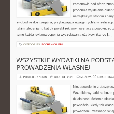
zastanowić nad ofertą znane
proponuje wyklejanie okien
największym stopniu znany
swobodnie dostrzegalna, przykuwająca uwagę, rychła w realizacji.
takimi zleceniami, każdy projekt reklamy, wyznacza pojedynczo 
temu każda reklama dopełnia wyczekiwania użytkownika, co […]
CATEGORIES:
BOCHEN-CHLEBA
WSZYSTKIE WYDATKI NA PODST
PROWADZENIA WŁASNEJ
POSTED BY ADMIN
GRU - 13 - 2025
MOŻLIWOŚĆ KOMENTOWA
Niezadowolenie z ubezpiec
Wszelkie wydatki na bazie 
działalności świetnie skupi
pewnością, kiedy tak właśc
prowadzeniu własnego sklep