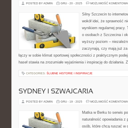
POSTED BY ADMIN
GRU - 20 - 2025
MOŻLIWOŚĆ KOMENTOWA
Silny Szczecin to internet
wokół idei, że sprawność ni
wynikiem regularnej pracy.
o osobach z Szczecina i ok
wyższy poziom – niezależni
zaczynają, czy mają już za 
łączy w sobie klimat sportowej społeczności z praktycznym pode
haseł stawia na zrozumiałe wyjaśnienia i inspirację do działania.
CATEGORIES:
ŚLUBNE HISTORIE I INSPIRACJE
SYDNEY I SZWAJCARIA
POSTED BY ADMIN
GRU - 19 - 2025
MOŻLIWOŚĆ KOMENTOWA
Matka w Berku to serwis po
naturalność opowiadania z 
osób, które chcą ruszać w d