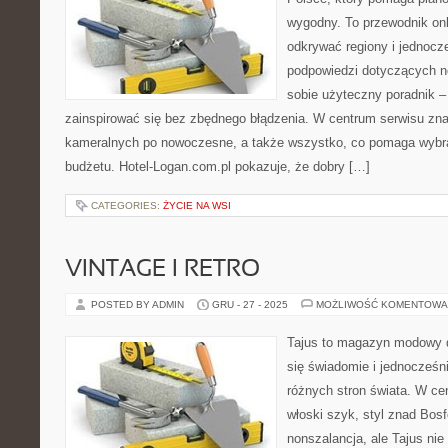
wygodny. To przewodnik onl
odkrywać regiony i jednocz
podpowiedzi dotyczących n
sobie użyteczny poradnik – 
zainspirować się bez zbędnego błądzenia. W centrum serwisu znaj
kameralnych po nowoczesne, a także wszystko, co pomaga wybr
budżetu. Hotel-Logan.com.pl pokazuje, że dobry […]
CATEGORIES:
ŻYCIE NA WSI
VINTAGE I RETRO
POSTED BY ADMIN
GRU - 27 - 2025
MOŻLIWOŚĆ KOMENTOWA
Tajus to magazyn modowy d
się świadomie i jednocześn
różnych stron świata. W cen
włoski szyk, styl znad Bosf
nonszalancja, ale Tajus ni