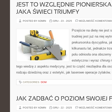
JEST TO WZGLĘDNIE PIONIERSKA
JAKA ŚWIECI TRIUMFY
POSTED BY ADMIN
GRU - 23 - 2025
MOŻLIWOŚĆ KOMENTOWA
Przejście na dietę nie jest
trudniej jest już na niej wy
prekursorska dyscyplina, ja
kilkunastu lat, jednakże tr
polu odniosła ona obszerny
estetyczna i wyraz chirurg
tego wiedzę z aspektu medycyny, jest to część niezbędna dla oso
rodzaju dziedziną oraz z estetyki, jak laserowe operacje żylaków,
CATEGORIES:
DOM
JAK ZADBAĆ O POZIOM SWOJEJ 
POSTED BY ADMIN
GRU - 22 - 2025
MOŻLIWOŚĆ KOMENTOWA