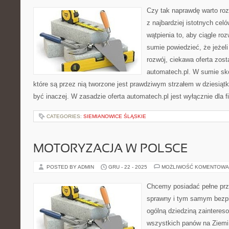
Czy tak naprawdę warto ro
z najbardziej istotnych cel
wątpienia to, aby ciągle ro
sumie powiedzieć, że jeżel
rozwój, ciekawa oferta zos
automatech.pl. W sumie sko
które są przez nią tworzone jest prawdziwym strzałem w dziesią
być inaczej. W zasadzie oferta automatech.pl jest wyłącznie dla f
CATEGORIES:
SIEMIANOWICE ŚLĄSKIE
MOTORYZACJA W POLSCE
POSTED BY ADMIN
GRU - 22 - 2025
MOŻLIWOŚĆ KOMENTOWA
Chcemy posiadać pełne prz
sprawny i tym samym bezpi
ogólną dziedziną zainteres
wszystkich panów na Ziemi.