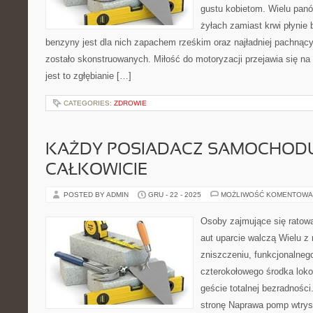
gustu kobietom. Wielu panó
żyłach zamiast krwi płynie
benzyny jest dla nich zapachem rześkim oraz najładniej pachnąc
zostało skonstruowanych. Miłość do motoryzacji przejawia się na
jest to zgłębianie […]
CATEGORIES:
ZDROWIE
KAŻDY POSIADACZ SAMOCHOD
CAŁKOWICIE
POSTED BY ADMIN
GRU - 22 - 2025
MOŻLIWOŚĆ KOMENTOWA
Osoby zajmujące się ratow
aut uparcie walczą Wielu z 
zniszczeniu, funkcjonalnego
czterokołowego środka lokom
geście totalnej bezradności
stronę Naprawa pomp wtry