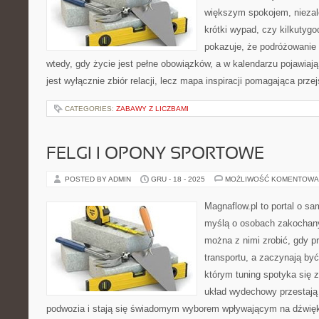
większym spokojem, niezale
krótki wypad, czy kilkutyg
pokazuje, że podróżowanie
wtedy, gdy życie jest pełne obowiązków, a w kalendarzu pojawiają
jest wyłącznie zbiór relacji, lecz mapa inspiracji pomagająca prze
CATEGORIES:
ZABAWY Z LICZBAMI
FELGI I OPONY SPORTOWE
POSTED BY ADMIN
GRU - 18 - 2025
MOŻLIWOŚĆ KOMENTOWA
Magnaflow.pl to portal o s
myślą o osobach zakochany
można z nimi zrobić, gdy p
transportu, a zaczynają być
którym tuning spotyka się z
układ wydechowy przestaj
podwozia i stają się świadomym wyborem wpływającym na dźwięk, 