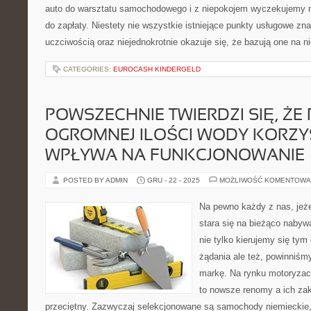
auto do warsztatu samochodowego i z niepokojem wyczekujemy 
do zapłaty. Niestety nie wszystkie istniejące punkty usługowe zn
uczciwością oraz niejednokrotnie okazuje się, że bazują one na n
CATEGORIES:
EUROCASH KINDERGELD
POWSZECHNIE TWIERDZI SIĘ, ŻE P
OGROMNEJ ILOŚCI WODY KORZY
WPŁYWA NA FUNKCJONOWANIE
POSTED BY ADMIN
GRU - 22 - 2025
MOŻLIWOŚĆ KOMENTOWA
Na pewno każdy z nas, jeże
stara się na bieżąco naby
nie tylko kierujemy się tym
żądania ale też, powinniś
markę. Na rynku motoryzacy
to nowsze renomy a ich zak
przeciętny. Zazwyczaj selekcjonowane są samochody niemieckie, 