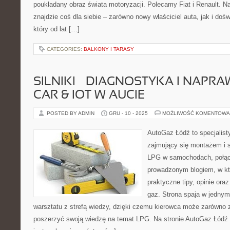
poukładany obraz świata motoryzacji. Polecamy Fiat i Renault. N
znajdzie coś dla siebie – zarówno nowy właściciel auta, jak i doś
który od lat […]
CATEGORIES:
BALKONY I TARASY
SILNIKI – DIAGNOSTYKA I NAPRA
CAR & IOT W AUCIE
POSTED BY ADMIN
GRU - 10 - 2025
MOŻLIWOŚĆ KOMENTOWA
AutoGaz Łódź to specjalis
zajmujący się montażem i s
LPG w samochodach, połąc
prowadzonym blogiem, w kt
praktyczne tipy, opinie ora
gaz. Strona spaja w jedny
warsztatu z strefą wiedzy, dzięki czemu kierowca może zarówno z
poszerzyć swoją wiedzę na temat LPG. Na stronie AutoGaz Łódź