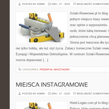
POSTED BY ADMIN
GRU - 27 - 2025
MOŻLIWOŚĆ KOMENTOWA
Szlaki-Rowerowe.pl to blog 
jednym miejscu trasy rowe
oraz opinie o wyposażeniu. T
osób, które lubią trenować 
jednocześnie chcą planowa
Strona jest tworzona dla ty
nie tylko hobby, ale też styl życia. Zobacz koniecznie Szlaki row
Europą) i Województwo Dolnośląskie. W centrum Szlaki-Rowerowe.
można dopasować […]
CATEGORIES:
PRZEMYSŁ MASZYNOWY
MIEJSCA INSTAGRAMOWE
POSTED BY ADMIN
GRU - 27 - 2025
MOŻLIWOŚĆ KOMENTOWA
Hotel-Logan.com.pl to blog
Polsce, który pomaga plan