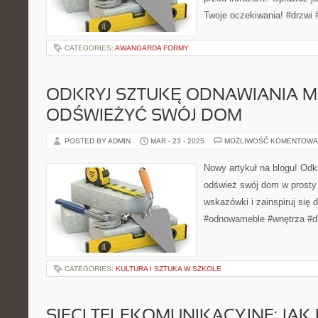
Twoje oczekiwania! #drzwi 
CATEGORIES:
AWANGARDA FORMY
ODKRYJ SZTUKĘ ODNAWIANIA ME
ODŚWIEŻYĆ SWÓJ DOM
POSTED BY ADMIN
MAR - 23 - 2025
MOŻLIWOŚĆ KOMENTOWA
Nowy artykuł na blogu! Odkr
odśwież swój dom w prosty
wskazówki i zainspiruj się 
#odnowameble #wnętrza #d
CATEGORIES:
KULTURA I SZTUKA W SZKOLE
SIECI TELEKOMUNIKACYJNE: JAK