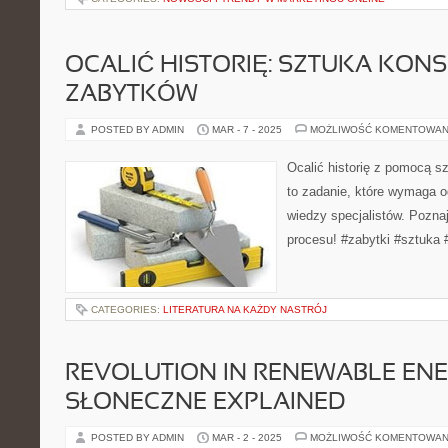
OCALIĆ HISTORIĘ: SZTUKA KON
ZABYTKÓW
POSTED BY ADMIN
MAR - 7 - 2025
MOŻLIWOŚĆ KOMENTOWAN
Ocalić historię z pomocą s
to zadanie, które wymaga 
wiedzy specjalistów. Poznaj
procesu! #zabytki #sztuka
CATEGORIES:
LITERATURA NA KAŻDY NASTRÓJ
REVOLUTION IN RENEWABLE ENE
SŁONECZNE EXPLAINED
POSTED BY ADMIN
MAR - 2 - 2025
MOŻLIWOŚĆ KOMENTOWAN