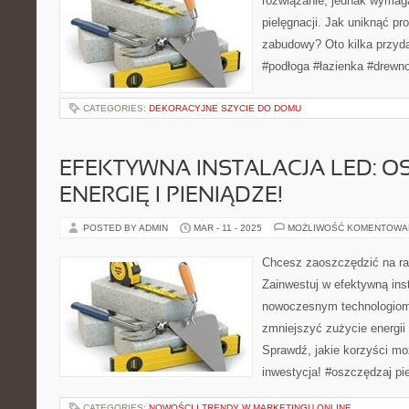
rozwiązanie, jednak wymag
pielęgnacji. Jak uniknąć 
zabudowy? Oto kilka przyd
#podłoga #łazienka #drewn
CATEGORIES:
DEKORACYJNE SZYCIE DO DOMU
EFEKTYWNA INSTALACJA LED: O
ENERGIĘ I PIENIĄDZE!
POSTED BY ADMIN
MAR - 11 - 2025
MOŻLIWOŚĆ KOMENTOWA
Chcesz zaoszczędzić na r
Zainwestuj w efektywną ins
nowoczesnym technologiom
zmniejszyć zużycie energii
Sprawdź, jakie korzyści mo
inwestycja! #oszczędzaj pi
CATEGORIES:
NOWOŚCI I TRENDY W MARKETINGU ONLINE