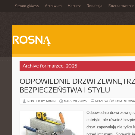
Archiwum
Harcerz
Redakcja
Rozczarowanie
Strona główna
ROSNĄ
Archive for marzec, 2025
ODPOWIEDNIE DRZWI ZEWNĘTRZ
BEZPIECZEŃSTWA I STYLU
POSTED BY ADMIN
MAR - 28 - 2025
MOŻLIWOŚĆ KOMENTOWA
Odpowiednie drzwi zewnętrz
estetyki, ale również bezpi
drzwi zapewniają nie tylko 
przed intruzami. Sprawdź ja