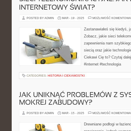
INTERNETOWY ŚWIAT?
POSTED BY ADMIN
MAR - 19 - 2025
MOŻLIWOŚĆ KOMENTOWA
Zastanawiałeś się kiedyś, j
Zobacz, jakie sieci teleko
zapewnienia nam szybkiego 
siecią oraz jakie technolog
Ciekawi Cię to? Czytaj dale
#internet #technologia
CATEGORIES:
HISTORIA I CIEKAWOSTKI
JAK UNIKNĄĆ PROBLEMÓW Z S
MOKREJ ZABUDOWY?
POSTED BY ADMIN
MAR - 15 - 2025
MOŻLIWOŚĆ KOMENTOWA
Drewniane podłogi w łazienc