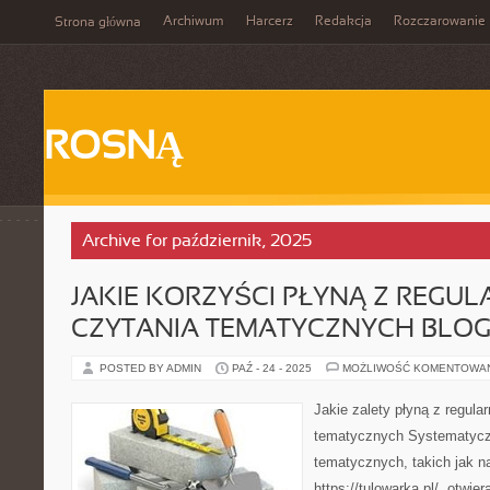
Archiwum
Harcerz
Redakcja
Rozczarowanie
Strona główna
ROSNĄ
Archive for październik, 2025
JAKIE KORZYŚCI PŁYNĄ Z REGU
CZYTANIA TEMATYCZNYCH BLO
POSTED BY ADMIN
PAŹ - 24 - 2025
MOŻLIWOŚĆ KOMENTOWA
Jakie zalety płyną z regula
tematycznych Systematycz
tematycznych, takich jak n
https://tulowarka.pl/, otwier