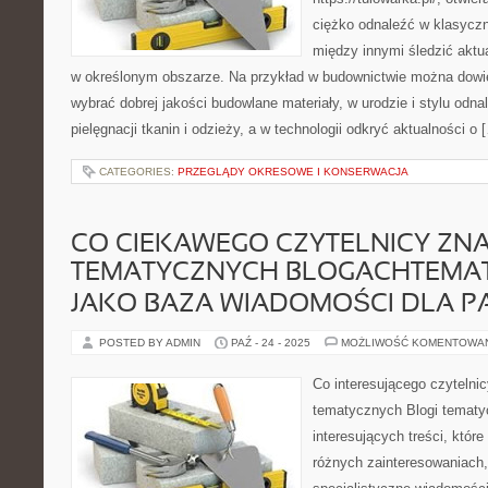
ciężko odnaleźć w klasyczn
między innymi śledzić aktu
w określonym obszarze. Na przykład w budownictwie można dowie
wybrać dobrej jakości budowlane materiały, w urodzie i stylu odn
pielęgnacji tkanin i odzieży, a w technologii odkryć aktualności o 
CATEGORIES:
PRZEGLĄDY OKRESOWE I KONSERWACJA
CO CIEKAWEGO CZYTELNICY ZN
TEMATYCZNYCH BLOGACHTEMAT
JAKO BAZA WIADOMOŚCI DLA 
POSTED BY ADMIN
PAŹ - 24 - 2025
MOŻLIWOŚĆ KOMENTOWA
Co interesującego czytelni
tematycznych Blogi tematy
interesujących treści, któr
różnych zainteresowaniach