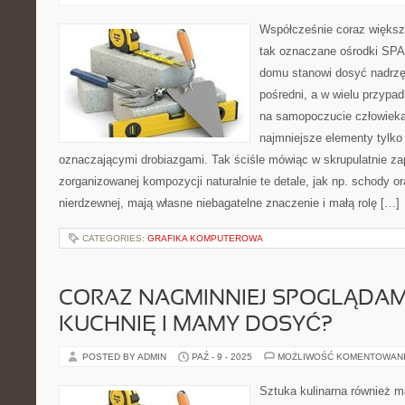
Współcześnie coraz większą
tak oznaczane ośrodki SPA 
domu stanowi dosyć nadrzę
pośredni, a w wielu przypa
na samopoczucie człowieka
najmniejsze elementy tylko
oznaczającymi drobiazgami. Tak ściśle mówiąc w skrupulatnie za
zorganizowanej kompozycji naturalnie te detale, jak np. schody or
nierdzewnej, mają własne niebagatelne znaczenie i małą rolę […]
CATEGORIES:
GRAFIKA KOMPUTEROWA
CORAZ NAGMINNIEJ SPOGLĄDA
KUCHNIĘ I MAMY DOSYĆ?
POSTED BY ADMIN
PAŹ - 9 - 2025
MOŻLIWOŚĆ KOMENTOWAN
Sztuka kulinarna również m