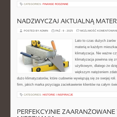
CATEGORIES:
FINANSE RODZINNE
NADZWYCZAJ AKTUALNĄ MATER
POSTED BY ADMIN
PAŹ - 9 - 2025
MOŻLIWOŚĆ KOMENTOWAN
Lato to czas dużych żarów
materią w każdym mieszkaniu
klimatyzacja. Nie ważne czy
klimatyzacja powinna się z
użytkowym, dlatego że dzięk
większym natężeniem zdatne
dużo klimatyzatorów, które cudownie wywiązują się ze swojej roli.
firm, jakich marka przyciąga zaciekawienie klientów na całym świ
CATEGORIES:
HISTORIE I INSPIRACJE
PERFEKCYJNIE ZAARANŻOWANE