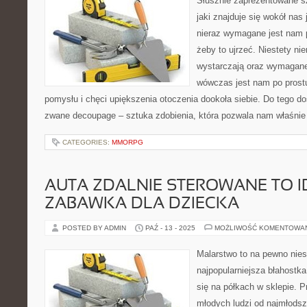
Słusznie zaprezentowane sz
jaki znajduje się wokół nas
nieraz wymagane jest nam p
żeby to ujrzeć. Niestety nie
wystarczają oraz wymagane
wówczas jest nam po prost
pomysłu i chęci upiększenia otoczenia dookoła siebie. Do tego do
zwane decoupage – sztuka zdobienia, która pozwala nam właśnie
CATEGORIES:
MMORPG
AUTA ZDALNIE STEROWANE TO 
ZABAWKA DLA DZIECKA
POSTED BY ADMIN
PAŹ - 13 - 2025
MOŻLIWOŚĆ KOMENTOWA
Malarstwo to na pewno nies
najpopularniejsza błahostka
się na półkach w sklepie. P
młodych ludzi od najmłodsz