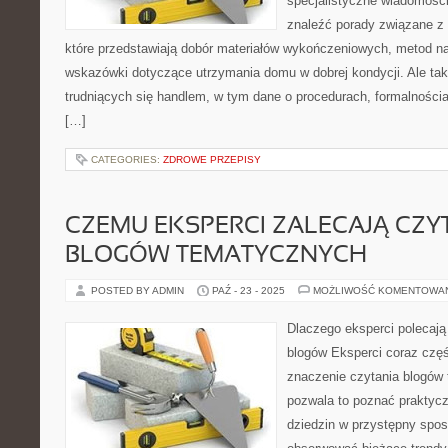
specjalistyczne wiadomośc
znaleźć porady związane z
które przedstawiają dobór materiałów wykończeniowych, metod na
wskazówki dotyczące utrzymania domu w dobrej kondycji. Ale ta
trudniących się handlem, w tym dane o procedurach, formalności
[…]
CATEGORIES:
ZDROWE PRZEPISY
CZEMU EKSPERCI ZALECAJĄ CZY
BLOGÓW TEMATYCZNYCH
POSTED BY ADMIN
PAŹ - 23 - 2025
MOŻLIWOŚĆ KOMENTOWA
Dlaczego eksperci polecaj
blogów Eksperci coraz częś
znaczenie czytania blogów
pozwala to poznać praktycz
dziedzin w przystępny spos