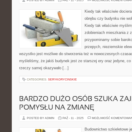
POSTED BY ADMIN
PAŹ - 11 - 2025
MOŻLIWOŚĆ KOMENTOWA
Kiedy tak właściwie docier
obrębu czy budynku nie wol
Kiedy tak właściwie myślim
zdobieniach mieszkania z z
przypominamy sobie baroko
przepych, nieziemskie elew
wszystko jest możliwe do stworzenia też w nowoczesnych czasac
myśleliśmy, że jakiś budynek jest ze starszej ery oraz jedyne, co
rzeczy samej okazywało […]
CATEGORIES:
SERYKORYCINSKIE
BARDZO DUŻO OSÓB SZUKA ZA
POMYSŁU NA ZMIANĘ
POSTED BY ADMIN
PAŹ - 11 - 2025
MOŻLIWOŚĆ KOMENTOWA
Budownictwo szkieletowe je