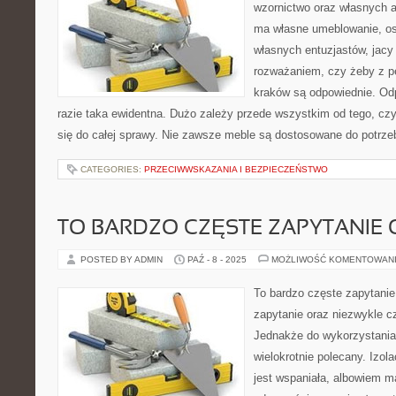
wzornictwo oraz własnych 
ma własne umeblowanie, os
własnych entuzjastów, jacy
rozważaniem, czy żeby z 
kraków są odpowiednie. Od
razie taka ewidentna. Dużo zależy przede wszystkim od tego, czy
się do całej sprawy. Nie zawsze meble są dostosowane do potrzeb
CATEGORIES:
PRZECIWWSKAZANIA I BEZPIECZEŃSTWO
TO BARDZO CZĘSTE ZAPYTANIE
POSTED BY ADMIN
PAŹ - 8 - 2025
MOŻLIWOŚĆ KOMENTOWAN
To bardzo częste zapytanie 
zapytanie oraz niezwykle c
Jednakże do wykorzystania 
wielokrotnie polecany. Izola
jest wspaniała, albowiem ma