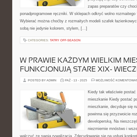
zapas preparatów czy choc
ponadprogramowe ręczniki. W sklepach odkryć wolno rozmaitego 
Wybierać można choćby z rozmaitych modeli szafek łazienkowyc
sobą nie jedynie kolorem, stylem, […]
CATEGORIES:
TATRY OFF-SEASON
W PRAWIE KAŻDYM WIELKIM MIE
FUNKCJONUJĄ STARE XIX- WIEC
POSTED BY ADMIN
PAŹ - 13 - 2025
MOŻLIWOŚĆ KOMENTOWA
Kiedy tak właściwie postać
mieszkanie Kiedy postać p
mieszkanie, decyduje się n
powinna się przyzwoicie roz
developerską. Na nieszczęśc
niezmiernie mnóstwo i wsze
walczyć ze swoją rywalizacją. Zdecydowanie się na usługi konkret