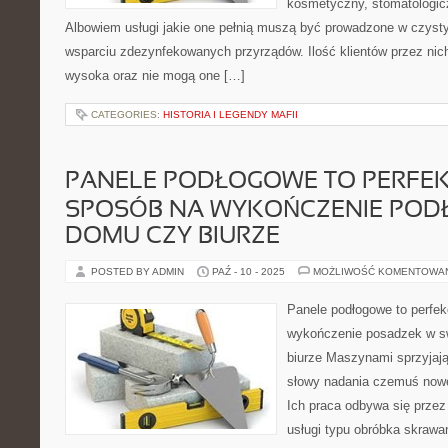
kosmetyczny, stomatologiczn
Albowiem usługi jakie one pełnią muszą być prowadzone w czyst
wsparciu zdezynfekowanych przyrządów. Ilość klientów przez nic
wysoka oraz nie mogą one […]
CATEGORIES:
HISTORIA I LEGENDY MAFII
PANELE PODŁOGOWE TO PERFE
SPOSÓB NA WYKOŃCZENIE POD
DOMU CZY BIURZE
POSTED BY ADMIN
PAŹ - 10 - 2025
MOŻLIWOŚĆ KOMENTOWA
Panele podłogowe to perfe
wykończenie posadzek w s
biurze Maszynami sprzyjają
słowy nadania czemuś noweg
Ich praca odbywa się przez
usługi typu obróbka skraw