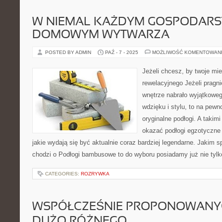
W NIEMAL KAŻDYM GOSPODARS
DOMOWYM WYTWARZA
POSTED BY ADMIN
PAŹ - 7 - 2025
MOŻLIWOŚĆ KOMENTOWAN
Jeżeli chcesz, by twoje mi
rewelacyjnego Jeżeli pragn
wnętrze nabrało wyjątkoweg
wdzięku i stylu, to na pewn
oryginalne podłogi. A takim
okazać podłogi egzotyczne
jakie wydają się być aktualnie coraz bardziej legendarne. Jakim s
chodzi o Podłogi bambusowe to do wyboru posiadamy już nie tylk
CATEGORIES:
ROZRYWKA
WSPÓŁCZEŚNIE PROPONOWANYC
DUŻO RÓŻNEGO