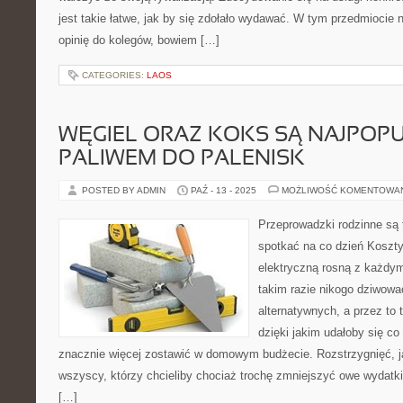
jest takie łatwe, jak by się zdołało wydawać. W tym przedmiocie na
opinię do kolegów, bowiem […]
CATEGORIES:
LAOS
WĘGIEL ORAZ KOKS SĄ NAJPOP
PALIWEM DO PALENISK
POSTED BY ADMIN
PAŹ - 13 - 2025
MOŻLIWOŚĆ KOMENTOWA
Przeprowadzki rodzinne są 
spotkać na co dzień Koszty
elektryczną rosną z każdy
takim razie nikogo dziwowa
alternatywnych, a przez to 
dzięki jakim udałoby się co
znacznie więcej zostawić w domowym budżecie. Rozstrzygnięć, j
wszyscy, którzy chcieliby chociaż trochę zmniejszyć owe wydatki
[…]