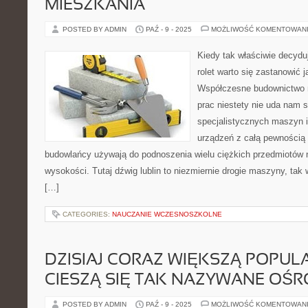
MIESZKANIA
POSTED BY ADMIN
PAŹ - 9 - 2025
MOŻLIWOŚĆ KOMENTOWAN
Kiedy tak właściwie decyd
rolet warto się zastanowić
Współczesne budownictwo m
prac niestety nie uda nam 
specjalistycznych maszyn i
urządzeń z całą pewnością 
budowlańcy używają do podnoszenia wielu ciężkich przedmiotów
wysokości. Tutaj dźwig lublin to niezmiernie drogie maszyny, tak
[…]
CATEGORIES:
NAUCZANIE WCZESNOSZKOLNE
DZISIAJ CORAZ WIĘKSZĄ POPUL
CIESZĄ SIĘ TAK NAZYWANE OŚR
POSTED BY ADMIN
PAŹ - 9 - 2025
MOŻLIWOŚĆ KOMENTOWAN