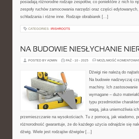
posiadają różnorodne rodzaje zespołów, co poniektóre z nich to n
zespoły ruchów zamocowania narzędzi oraz części edytowanych, 
schładzania i różne inne. Rodzaje obrabiarek […]
CATEGORIES:
IRISHROOTS
NA BUDOWIE NIESŁYCHANIE NIE
POSTED BY ADMIN
PAŹ - 10 - 2025
MOŻLIWOŚĆ KOMENTOWA
Dźwigi nie należą do najt
Na budowie nadzwyczaj cz
machiny. Ich zastosowanie 
wymagane – dużo materiałó
typu przedmiotów charakter
wagą, jaka uniemożliwia ic
przemieszczanie na wysokościach. Tu z pomocą, jak wiadomo, pr
różnorodność gwarantuje, że do każdego użycia odnajdzie się na
dźwig. Wiele jest rodzajów dźwigów […]