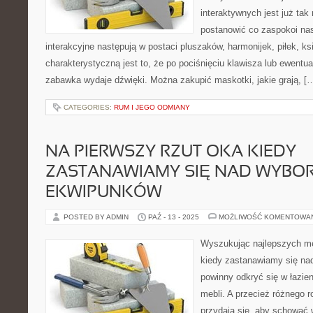
interaktywnych jest już tak
postanowić co zaspokoi nas
interakcyjne następują w postaci pluszaków, harmonijek, piłek, ks
charakterystyczną jest to, że po pociśnięciu klawisza lub ewentu
zabawka wydaje dźwięki. Można zakupić maskotki, jakie grają, [
CATEGORIES:
RUM I JEGO ODMIANY
NA PIERWSZY RZUT OKA KIEDY
ZASTANAWIAMY SIĘ NAD WYBO
EKWIPUNKÓW
POSTED BY ADMIN
PAŹ - 13 - 2025
MOŻLIWOŚĆ KOMENTOWA
Wyszukując najlepszych me
kiedy zastanawiamy się na
powinny odkryć się w łazie
mebli. A przecież różnego r
przydają się, aby schować w