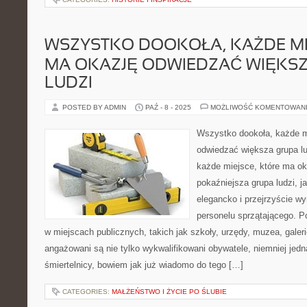
WSZYSTKO DOOKOŁA, KAŻDE MI
MA OKAZJĘ ODWIEDZAĆ WIĘKS
LUDZI
POSTED BY ADMIN
PAŹ - 8 - 2025
MOŻLIWOŚĆ KOMENTOWAN
Wszystko dookoła, każde m
odwiedzać większa grupa l
każde miejsce, które ma o
pokaźniejsza grupa ludzi, j
elegancko i przejrzyście wy
personelu sprzątającego. 
w miejscach publicznych, takich jak szkoły, urzędy, muzea, galeri
angażowani są nie tylko wykwalifikowani obywatele, niemniej jedn
śmiertelnicy, bowiem jak już wiadomo do tego […]
CATEGORIES:
MAŁŻEŃSTWO I ŻYCIE PO ŚLUBIE