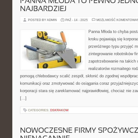
PANNA MŁODA TO PEWNO JEDN
NAJBARDZIEJ
POSTED BY ADMIN
PAŹ - 14 - 2025
MOŻLIWOŚĆ KOMENTOWA
Panna Młoda to chyba post
kroku pojawiają się korpora
przeróżnego typu przyjęć m
zintegrowanie robotników fi
zapotrzebowanie na takich
realizatorów rozmaitego rod
pomogą chlebodawcy scalić zespół, skłonić do zgodnej współprac
komunikacji oraz zmotywować do osiągania coraz przyjaźniejszy
korporacji stara się zareklamować najprawidłowiej, chociaż nie
[…]
CATEGORIES:
DSKRAKOW
NOWOCZESNE FIRMY SPOŻYWC