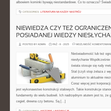
albowiem kominki bywają niestandardowe. Co to oznacza? Świadc
CATEGORIES:
LITERATURA NA KAŻDY NASTRÓJ
NIEWIEDZA CZY TEŻ OGRANICZEN
POSIADANEJ WIEDZY NIESŁYCHA
POSTED BY ADMIN
PAŹ - 8 - 2025
MOŻLIWOŚĆ KOMENTOWAN
Nieświadomość lub też ogra
niesłychanie Współcześnie
świata stosuje się rudy met
Stal (czyli stop żelaza z wę
aluminium to aktualnie niez
Coraz więcej jest korporacj
jest wykonawstwo konstrukcji stalowych. Takie konstrukcje stano
fundamenty do wielu budowli. Ich nadrzędnym atutem jest to, że 
cegieł, drewna czy betonu. Są […]
CATEGORIES:
HISTORIE I INSPIRACJE