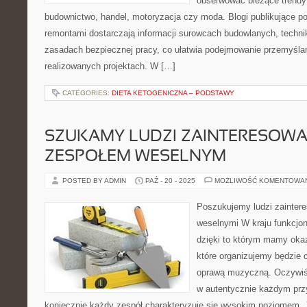
obserwować bieżące trendy 
budownictwo, handel, motoryzacja czy moda. Blogi publikujące po
remontami dostarczają informacji surowcach budowlanych, techn
zasadach bezpiecznej pracy, co ułatwia podejmowanie przemyśl
realizowanych projektach. W […]
CATEGORIES:
DIETA KETOGENICZNA – PODSTAWY
SZUKAMY LUDZI ZAINTERESOW
ZESPOŁEM WESELNYM
POSTED BY ADMIN
PAŹ - 20 - 2025
MOŻLIWOŚĆ KOMENTOWA
Poszukujemy ludzi zainter
weselnymi W kraju funkcjon
dzięki to którym mamy oka
które organizujemy będzie 
oprawą muzyczną. Oczywiśc
w autentycznie każdym przy
koniecznie każdy zespół charakteryzuje się wysokim poziomem. J