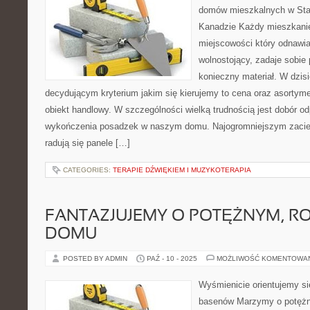
domów mieszkalnych w Sta
Kanadzie Każdy mieszkaniec
miejscowości który odnawi
wolnostojący, zadaje sobie 
konieczny materiał. W dzis
decydującym kryterium jakim się kierujemy to cena oraz asortym
obiekt handlowy. W szczególności wielką trudnością jest dobór o
wykończenia posadzek w naszym domu. Najogromniejszym zaciek
radują się panele […]
CATEGORIES:
TERAPIE DŹWIĘKIEM I MUZYKOTERAPIA
FANTAZJUJEMY O POTĘŻNYM, R
DOMU
POSTED BY ADMIN
PAŹ - 10 - 2025
MOŻLIWOŚĆ KOMENTOWA
Wyśmienicie orientujemy się
basenów Marzymy o potężn