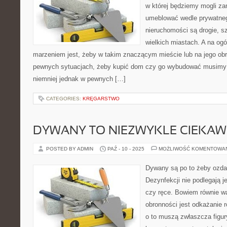
w której będziemy mogli z
umeblować wedle prywatneg
nieruchomości są drogie, s
wielkich miastach. A na og
marzeniem jest, żeby w takim znaczącym mieście lub na jego o
pewnych sytuacjach, żeby kupić dom czy go wybudować musimy
niemniej jednak w pewnych […]
CATEGORIES:
KRĘGARSTWO
DYWANY TO NIEZWYKLE CIEKAW
POSTED BY ADMIN
PAŹ - 10 - 2025
MOŻLIWOŚĆ KOMENTOWA
Dywany są po to żeby ozda
Dezynfekcji nie podlegają j
czy ręce. Bowiem równie wa
obronności jest odkażanie 
o to muszą zwłaszcza figur