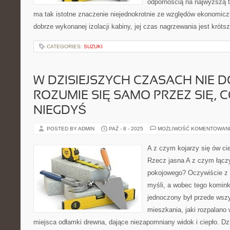
odpornością na najwyższą t
ma tak istotne znaczenie niejednokrotnie ze względów ekonomiczn
dobrze wykonanej izolacji kabiny, jej czas nagrzewania jest krótsz
CATEGORIES:
SUZUKI
W DZISIEJSZYCH CZASACH NIE 
ROZUMIE SIĘ SAMO PRZEZ SIĘ, C
NIEGDYŚ
POSTED BY ADMIN
PAŹ - 8 - 2025
MOŻLIWOŚĆ KOMENTOWAN
A z czym kojarzy się ów c
Rzecz jasna A z czym łączy
pokojowego? Oczywiście z t
myśli, a wobec tego komin
jednoczony był przede wsz
mieszkania, jaki rozpalano
miejsca odłamki drewna, dające niezapomniany widok i ciepło. Dziś