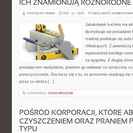
ICH ZNAMIONUJĄ RÓŻNORODNE
POSTED BY ADMIN
PAŹ - 11 - 2025
MOŻLIWOŚĆ KOMENTOWA
Jakakolwiek kuchnia ma wła
dystrybuuje się posiadanie 
rzadziej produkuje się auta
chłodzących. Z pewnością
wyposażenia każdego samo
za wygodny. Z drugiej stron
posiadaczem wentylatora, powinien go oddawać co oznaczony czas
przeczyszczenia. Gra toczy się o to, że przezornie osadzają się 
przez co obniża […]
CATEGORIES:
DANIA MROŻONE
POŚRÓD KORPORACJI, KTÓRE AB
CZYSZCZENIEM ORAZ PRANIEM 
TYPU