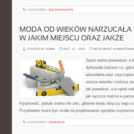
CATEGORIES:
BALTICAYACHTS
MODA OD WIEKÓW NARZUCAŁA 
W JAKIM MIEJSCU ORAZ JAKŻE
POSTED BY ADMIN
PAŹ - 12 - 2025
MOŻLIWOŚĆ KOMENTOWA
Sporo wolno powiedzieć o 
dyktowała ludziom co, gdzie
absurdalna oraz zwyczajnie
urocza niewola i rozkosz p
jak powietrze, a w opinii n
jak wyższa matma w parzen
krytykować, jednak trudno nie ulec, głównie kiedy dotyczy tego c
Przykładem może być moda na projektowanie ogrodów częstocho
CATEGORIES:
EDUKACJA