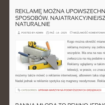
REKLAMĘ MOŻNA UPOWSZECHNI
SPOSOBÓW. NAJATRAKCYJNIEJSZ
NATURALNIE
POSTED BY ADMIN
PAŹ - 14 - 2025
MOŻLIWOŚĆ KOMENTOWA
Kogo można określić mian
reklamą możemy się zetknąć
wszędzie. Ma ona na nas ni
zwłaszcza na nią podatne s
Reklamy oglądamy w takim 
telewizji, w prasie, co znac
możemy także mówić o reklamie internetowej, albowiem taka staje
Nadal jednak w reklamie spotyka się magnesy neodymowe. Rekla
CATEGORIES:
UPRAWA WARZYW NA PODWYŻSZONYCH GRZĄDKACH