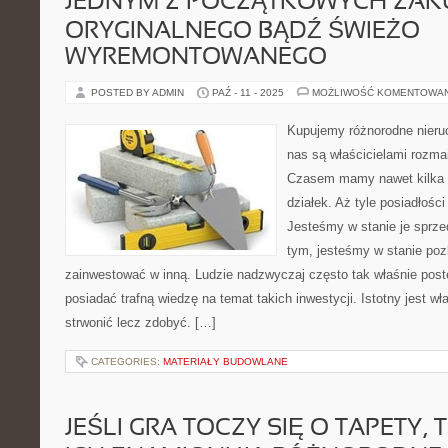
JEDNYM Z POCZĄTKOWYCH ZA
ORYGINALNEGO BĄDŹ ŚWIEŻO
WYREMONTOWANEGO
POSTED BY ADMIN
PAŹ - 11 - 2025
MOŻLIWOŚĆ KOMENTOWA
Kupujemy różnorodne nieru
nas są właścicielami rozma
Czasem mamy nawet kilka 
działek. Aż tyle posiadłości
Jesteśmy w stanie je sprze
tym, jesteśmy w stanie poz
zainwestować w inną. Ludzie nadzwyczaj często tak właśnie pos
posiadać trafną wiedzę na temat takich inwestycji. Istotny jest w
strwonić lecz zdobyć. […]
CATEGORIES:
MATERIAŁY BUDOWLANE
JEŚLI GRA TOCZY SIĘ O TAPETY,