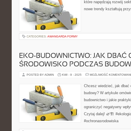
które napędzają rozwój sekt
nowe trendy kształtują prz
CATEGORIES:
AWANGARDA FORMY
EKO-BUDOWNICTWO: JAK DBAĆ 
ŚRODOWISKO PODCZAS BUDOW
POSTED BY ADMIN
KWI - 9 - 2025
MOŻLIWOŚĆ KOMENTOWAN
Chcesz wiedzieć, jak dbać
budowy? W artykule omówim
budownictwo i jakie praktyk
ograniczyć negatywny wpły
Czytaj dalej! 🌿🏗️ #ekolog
#ochronasrodowiska