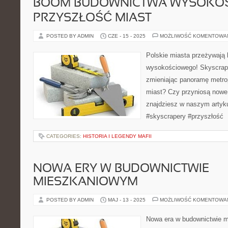
BOOM BUDOWNICTWA WYSOKOŚ
PRZYSZŁOŚĆ MIAST
POSTED BY ADMIN
CZE - 15 - 2025
MOŻLIWOŚĆ KOMENTOWA
Polskie miasta przeżywają
wysokościowego! Skyscrape
zmieniając panoramę metrop
miast? Czy przyniosą now
znajdziesz w naszym artyk
#skyscrapery #przyszłość
CATEGORIES:
HISTORIA I LEGENDY MAFII
NOWA ERY W BUDOWNICTWIE
MIESZKANIOWYM
POSTED BY ADMIN
MAJ - 13 - 2025
MOŻLIWOŚĆ KOMENTOWA
Nowa era w budownictwie m