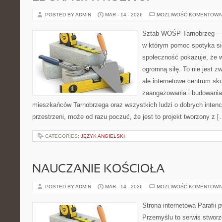
POSTED BY ADMIN
MAR - 14 - 2026
MOŻLIWOŚĆ KOMENTOWA
Sztab WOŚP Tarnobrzeg – G
w którym pomoc spotyka się
społeczność pokazuje, że 
ogromną siłę. To nie jest z
ale internetowe centrum sk
zaangażowania i budowania 
mieszkańców Tarnobrzega oraz wszystkich ludzi o dobrych intencja
przestrzeni, może od razu poczuć, że jest to projekt tworzony z [
CATEGORIES:
JĘZYK ANGIELSKI
NAUCZANIE KOŚCIOŁA
POSTED BY ADMIN
MAR - 14 - 2026
MOŻLIWOŚĆ KOMENTOWA
Strona internetowa Parafii 
Przemyślu to serwis stworz