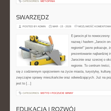
CATEGORIES:
WET-OPINIA
SWARZĘDZ
POSTED BY ADMIN
MAR - 15 - 2026
MOŻLIWOŚĆ KOMENTOWA
E-jarocin.pl to nowoczesny 
nazwą i hasłem „Jarocin on-
regionie!” jasno pokazuje, ż
prezentowanie najbardziej i
Jarocinie oraz szerzej o ok
regionie. To centrum treści
się z codziennym spojrzeniem na życie miasta, turystykę, kulturę,
zwyczajne sprawy mieszkańców oraz odwiedzających. Już na pozi
jest to […]
CATEGORIES:
WSTYD I POCZUCIE WINNY
EDUKACJA I ROZWÓJ