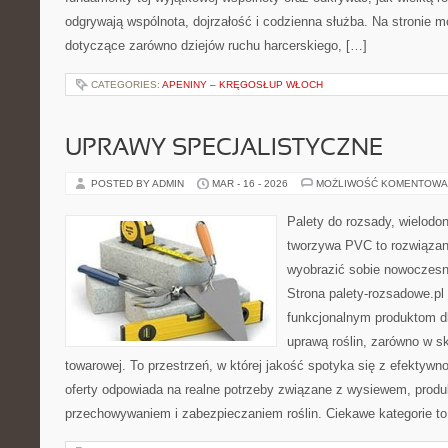
odgrywają wspólnota, dojrzałość i codzienna służba. Na stronie m
dotyczące zarówno dziejów ruchu harcerskiego, […]
CATEGORIES:
APENINY – KRĘGOSŁUP WŁOCH
UPRAWY SPECJALISTYCZNE
POSTED BY ADMIN
MAR - 16 - 2026
MOŻLIWOŚĆ KOMENTOWA
Palety do rozsady, wielodoni
tworzywa PVC to rozwiązani
wyobrazić sobie nowoczesn
Strona palety-rozsadowe.pl
funkcjonalnym produktom d
uprawą roślin, zarówno w sk
towarowej. To przestrzeń, w której jakość spotyka się z efektywn
oferty odpowiada na realne potrzeby związane z wysiewem, produ
przechowywaniem i zabezpieczaniem roślin. Ciekawe kategorie to