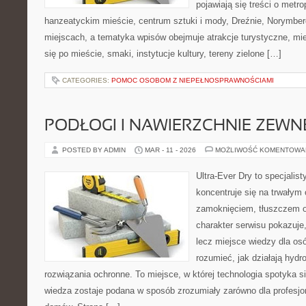
pojawiają się treści o metro
hanzeatyckim mieście, centrum sztuki i mody, Dreźnie, Norymber
miejscach, a tematyka wpisów obejmuje atrakcje turystyczne, mie
się po mieście, smaki, instytucje kultury, tereny zielone […]
CATEGORIES:
POMOC OSOBOM Z NIEPEŁNOSPRAWNOŚCIAMI
PODŁOGI I NAWIERZCHNIE ZEW
POSTED BY ADMIN
MAR - 11 - 2026
MOŻLIWOŚĆ KOMENTOWA
Ultra-Ever Dry to specjalist
koncentruje się na trwałym 
zamoknięciem, tłuszczem o
charakter serwisu pokazuje,
lecz miejsce wiedzy dla osó
rozumieć, jak działają hydr
rozwiązania ochronne. To miejsce, w której technologia spotyka s
wiedza zostaje podana w sposób zrozumiały zarówno dla profesjonal