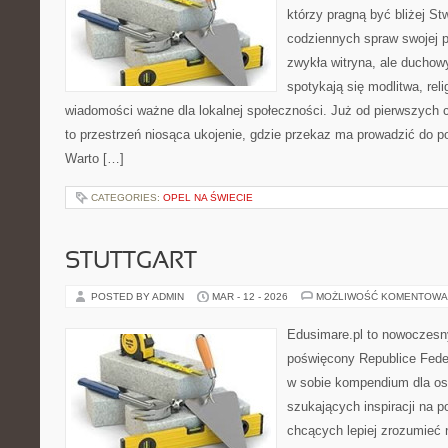
którzy pragną być bliżej Stw
codziennych spraw swojej par
zwykła witryna, ale ducho
spotykają się modlitwa, reli
wiadomości ważne dla lokalnej społeczności. Już od pierwszych 
to przestrzeń niosąca ukojenie, gdzie przekaz ma prowadzić do p
Warto […]
CATEGORIES:
OPEL NA ŚWIECIE
STUTTGART
POSTED BY ADMIN
MAR - 12 - 2026
MOŻLIWOŚĆ KOMENTOWA
Edusimare.pl to nowoczesn
poświęcony Republice Feder
w sobie kompendium dla os
szukających inspiracji na 
chcących lepiej zrozumieć n