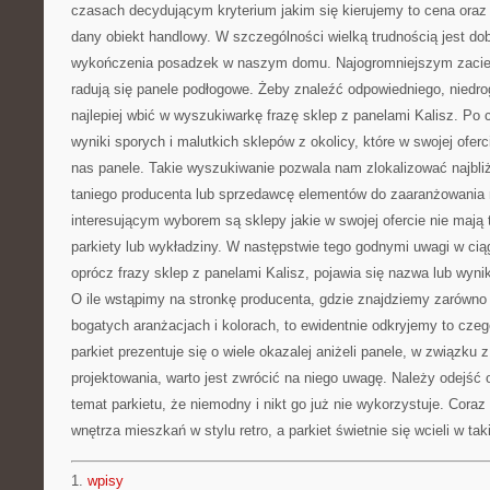
czasach decydującym kryterium jakim się kierujemy to cena oraz
dany obiekt handlowy. W szczególności wielką trudnością jest do
wykończenia posadzek w naszym domu. Najogromniejszym zaciek
radują się panele podłogowe. Żeby znaleźć odpowiedniego, niedr
najlepiej wbić w wyszukiwarkę frazę sklep z panelami Kalisz. Po c
wyniki sporych i malutkich sklepów z okolicy, które w swojej ofe
nas panele. Takie wyszukiwanie pozwala nam zlokalizować najbli
taniego producenta lub sprzedawcę elementów do zaaranżowania 
interesującym wyborem są sklepy jakie w swojej ofercie nie mają t
parkiety lub wykładziny. W następstwie tego godnymi uwagi w cią
oprócz frazy sklep z panelami Kalisz, pojawia się nazwa lub wynik
O ile wstąpimy na stronkę producenta, gdzie znajdziemy zarówno 
bogatych aranżacjach i kolorach, to ewidentnie odkryjemy to cze
parkiet prezentuje się o wiele okazalej aniżeli panele, w związku 
projektowania, warto jest zwrócić na niego uwagę. Należy odejść 
temat parkietu, że niemodny i nikt go już nie wykorzystuje. Cora
wnętrza mieszkań w stylu retro, a parkiet świetnie się wcieli w taki
1.
wpisy