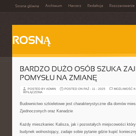
Archiwum
Harcerz
Redakcja
Rozczarowanie
Strona główna
ROSNĄ
BARDZO DUŻO OSÓB SZUKA ZA
POMYSŁU NA ZMIANĘ
POSTED BY ADMIN
POSTED ON PAŹ - 11 - 2025
MOŻLIWOŚĆ 
WYŁĄCZONA
Budownictwo szkieletowe jest charakterystyczne dla domów mie
Zjednoczonych oraz Kanadzie
Każdy mieszkaniec Kalisza, jak i pozostałych miejscowości któr
budynek wolnostojący, zadaje sobie pytanie gdzie kupić konieczn