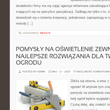
działalności firmy ma się zająć agencja reklamowa zatrudniając
znających się na specyfice specjalizacji. Zadbają nie tylko o to, ż
dowiedzieli się o istnieniu korporacji, jednakowoż zaproponują w
metody […]
CATEGORIES:
MEKSYK
POMYSŁY NA OŚWIETLENIE ZEW
NAJLEPSZE ROZWIĄZANIA DLA 
OGRODU
POSTED BY ADMIN
MAJ - 17 - 2025
MOŻLIWOŚĆ KOMENTOWA
Zbliża się wiosna, a wraz z
ogrodu! W artykule tym zna
pomysły na oświetlenie zew
twój ogród będzie wyglądał 
Czytaj dalej, aby znaleźć i