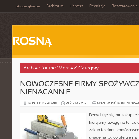
Archiwum
Harcerz
Redakcja
Rozczarowanie
Strona główna
ROSNĄ
Archive for the ‘Meksyk’ Category
NOWOCZESNE FIRMY SPOŻYWC
NIENAGANNIE
POSTED BY ADMIN
PAŹ - 14 - 2025
MOŻLIWOŚĆ KOMENTOWA
Decydując się na zakup te
kierujemy uwagę na to, co 
zakup telefonu komórkoweg
uwagę na to, co oferuje nam