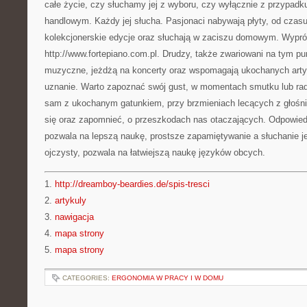
całe życie, czy słuchamy jej z wyboru, czy wyłącznie z przypadk
handlowym. Każdy jej słucha. Pasjonaci nabywają płyty, od czas
kolekcjonerskie edycje oraz słuchają w zaciszu domowym. Wyprób
http://www.fortepiano.com.pl. Drudzy, także zwariowani na tym pu
muzyczne, jeżdżą na koncerty oraz wspomagają ukochanych arty
uznanie. Warto zapoznać swój gust, w momentach smutku lub ra
sam z ukochanym gatunkiem, przy brzmieniach lecących z głośn
się oraz zapomnieć, o przeszkodach nas otaczających. Odpowie
pozwala na lepszą naukę, prostsze zapamiętywanie a słuchanie je
ojczysty, pozwala na łatwiejszą naukę języków obcych.
1.
http://dreamboy-beardies.de/spis-tresci
2.
artykuly
3.
nawigacja
4.
mapa strony
5.
mapa strony
CATEGORIES:
ERGONOMIA W PRACY I W DOMU