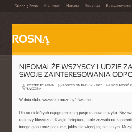
Archiwum
Harcerz
Redakcja
Rozczarowanie
Strona główna
ROSNĄ
NIEOMALŻE WSZYSCY LUDZIE ZA
SWOJE ZAINTERESOWANIA ODP
POSTED BY ADMIN
POSTED ON PAŹ - 14 - 2025
MOŻLIWOŚĆ 
WYŁĄCZONA
W dniu ślubu wszystko może być świetne
Dla co niektórych najogromniejszą pasję stanowi muzyka. Bez wz
rock czy klasyczne dźwięki fortepianu, stale zezwala na zapomnie
innego globu oraz poczucie, jakby nic więcej się nie liczyło. Mu