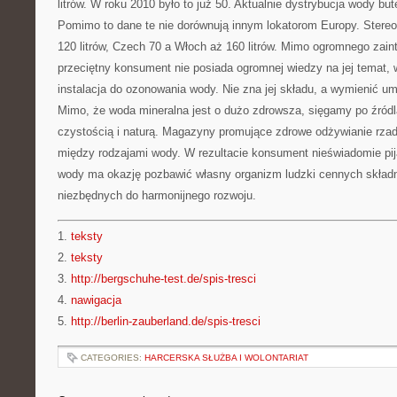
litrów. W roku 2010 było to już 50. Aktualnie dystrybucja wody bu
Pomimo to dane te nie dorównują innym lokatorom Europy. Stereo
120 litrów, Czech 70 a Włoch aż 160 litrów. Mimo ogromnego zai
przeciętny konsument nie posiada ogromnej wiedzy na jej temat,
instalacja do ozonowania wody. Nie zna jej składu, a wymienić um
Mimo, że woda mineralna jest o dużo zdrowsza, sięgamy po źródl
czystością i naturą. Magazyny promujące zdrowe odżywianie rza
między rodzajami wody. W rezultacie konsument nieświadomie piją
wody ma okazję pozbawić własny organizm ludzki cennych skład
niezbędnych do harmonijnego rozwoju.
1.
teksty
2.
teksty
3.
http://bergschuhe-test.de/spis-tresci
4.
nawigacja
5.
http://berlin-zauberland.de/spis-tresci
CATEGORIES:
HARCERSKA SŁUŻBA I WOLONTARIAT