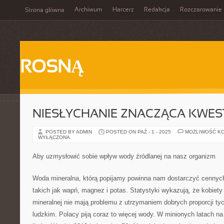
Archiwum
Harcerz
Redakcja
Rozczarowanie
Strona główna
ROSNĄ
NIESŁYCHANIE ZNACZĄCA KWES
POSTED BY ADMIN
POSTED ON PAŹ - 1 - 2025
MOŻLIWOŚĆ K
WYŁĄCZONA
Aby uzmysłowić sobie wpływ wody źródlanej na nasz organizm
Woda mineralna, którą popijamy powinna nam dostarczyć cenny
takich jak wapń, magnez i potas. Statystyki wykazują, że kobiety
mineralnej nie mają problemu z utrzymaniem dobrych proporcji ty
ludzkim. Polacy piją coraz to więcej wody. W minionych latach n