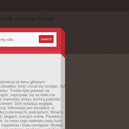
SCRIBE
FACEBOOK
TWITTER
dzieścia lat temu głównym
łowieka, który chciał się rozwijać, był
edzy. Trzeba było polować na
iążki, zapisywać się na nieliczne
ć mentorów, którzy zechcą podzielić
czeniem. Dziś sytuacja wygląda
czej. Informacja jest wszędzie: w
łecznościowych, podcastach, filmach,
h, blogach, kursach online. Paradoks
m, że mimo tego nadmiaru wielu ludzi
 zagubienia i braku postępów. Wydaje