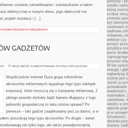
pomysły i p
ożliwione zostanie zameldowanie i zamieszkanie w takim
notatki zami
której możn
acji elektrycznej w nowym domu, jego właściciel ma
szukać wszys
zmienia spos
 projekt instalacji i […]
być biernymi
curatorami t
A PODWYŻSZONYCH GRZĄDKACH
nadmiaru in
mówienia „ni
webinar czy
przejść przez
KÓW GADŻETÓW
przybliża mn
pozór działa
zajmującego,
przynosi wię
W ten sposó
WIELU
2025
MOŻLIWOŚĆ KOMENTOWANIA
ZOSTAŁA WYŁĄCZONA
MIŁOŚNIKÓW
energię i gł
GADŻETÓW
najbardziej 
REKLAMOWYCH
Współcześnie Internet Duża grupa miłośników
istotne jest
Jeżeli uczym
akcesoriów reklamowych wypatruje tego typu naklejek
przerabianie
korporacji, które troszczą się o kampanię reklamową. Z
wiadomości,
materiałów.
jakiego powodu etykiety bądź barwne długopisy z logo
zawodowe, k
wiedzy w pro
jednostki gospodarczej to taka istotna sprawa? Po
właśnie prak
pierwsze – taki gadżet zaaplikowany jest za darmo, a w
je w umiejęt
tożsamości. 
pałem poszukują tego typu akcesoriów. Po drugie – baner
abstrakcyjny
rzedstawiają nie tylko logo, ale także ponadprzeciętną
również zad