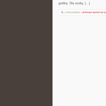
grafikę. Dla osoby, […]
CATEGORIES:
UPRAWA WARZYW N