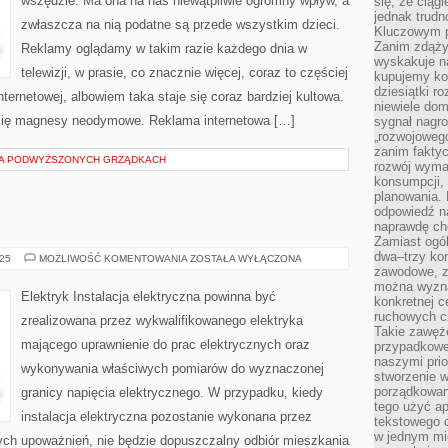
wszędzie. Ma ona na nas niewątpliwie ogromny wpływ, a
się, że ciąg
NATURALNIE
jednak trud
zwłaszcza na nią podatne są przede wszystkim dzieci.
Kluczowym p
Zanim zdąży
Reklamy oglądamy w takim razie każdego dnia w
wyskakuje na
telewizji, w prasie, co znacznie więcej, coraz to częściej
kupujemy ko
dziesiątki r
ernetowej, albowiem taka staje się coraz bardziej kultowa.
niewiele do
 się magnesy neodymowe. Reklama internetowa […]
sygnał nagr
„rozwojowego
zanim fakty
A PODWYŻSZONYCH GRZĄDKACH
rozwój wyma
konsumpcji, 
planowania.
odpowiedź na
naprawdę ch
Zamiast ogól
dwa–trzy kon
ELEKTRYK
025
MOŻLIWOŚĆ KOMENTOWANIA
ZOSTAŁA WYŁĄCZONA
zawodowe, zd
można wyzna
Elektryk Instalacja elektryczna powinna być
konkretnej c
ruchowych cz
zrealizowana przez wykwalifikowanego elektryka
Takie zawęże
mającego uprawnienie do prac elektrycznych oraz
przypadkowe 
naszymi prio
wykonywania właściwych pomiarów do wyznaczonej
stworzenie 
porządkowan
granicy napięcia elektrycznego. W przypadku, kiedy
tego użyć ap
instalacja elektryczna pozostanie wykonana przez
tekstowego 
w jednym mie
nych upoważnień, nie będzie dopuszczalny odbiór mieszkania