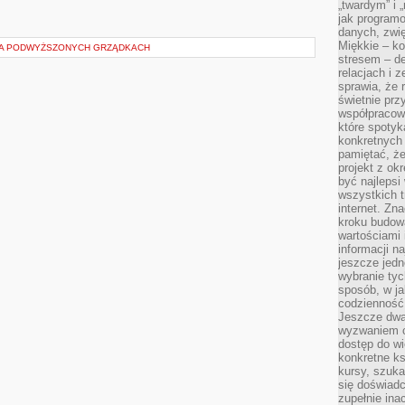
„twardym” i 
jak program
danych, zwię
Miękkie – ko
A PODWYŻSZONYCH GRZĄDKACH
stresem – de
relacjach i z
sprawia, że 
świetnie prz
współpracowa
które spotyk
konkretnych 
pamiętać, że
projekt z ok
być najleps
wszystkich t
internet. Zn
kroku budowa
wartościami 
informacji n
jeszcze jedn
wybranie tyc
sposób, w j
codzienność
Jeszcze dwa
wyzwaniem cz
dostęp do wi
konkretne ks
kursy, szuka
się doświad
zupełnie ina