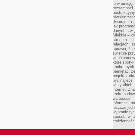
je w umiejęt
tożsamości. 
abstrakcyjny
również zad
„twardym” i 
jak program
danych, zwię
Miękkie – ko
stresem – de
relacjach i z
sprawia, że 
świetnie prz
współpracowa
które spotyk
konkretnych 
pamiętać, że
projekt z ok
być najleps
wszystkich t
internet. Zn
kroku budowa
wartościami 
informacji n
jeszcze jedn
wybranie tyc
sposób, w j
codzienność