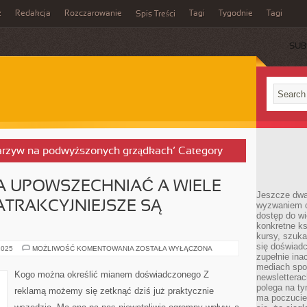
z
Redakcja
Rozczarowanie
Tagi
Tygodnie
Tagi
Spis Treści
SUB
warzyw na podwyższonych grządkach’ Category
 UPOWSZECHNIAĆ A WIELE
Jeszcze dwa
TRAKCYJNIEJSZE SĄ
wyzwaniem cz
dostęp do wi
konkretne ks
kursy, szuka
się doświad
REKLAMĘ
2025
MOŻLIWOŚĆ KOMENTOWANIA
ZOSTAŁA WYŁĄCZONA
MOŻNA
zupełnie ina
UPOWSZECHNIAĆ
mediach spo
A
Kogo można określić mianem doświadczonego Z
newsletterac
WIELE
SPOSOBÓW.
polega na ty
reklamą możemy się zetknąć dziś już praktycznie
NAJATRAKCYJNIEJSZE
ma poczucie
SĄ