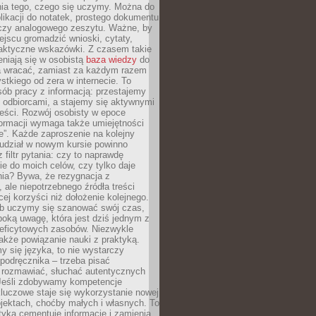
ia tego, czego się uczymy. Można do
likacji do notatek, prostego dokumentu
czy analogowego zeszytu. Ważne, by
jscu gromadzić wnioski, cytaty,
raktyczne wskazówki. Z czasem takie
eniają się w osobistą
baza wiedzy
do
a wracać, zamiast za każdym razem
tkiego od zera w internecie. To
ób pracy z informacją: przestajemy
 odbiorcami, a stajemy się aktywnymi
reści. Rozwój osobisty w epoce
formacji wymaga także umiejętności
e”. Każde zaproszenie na kolejny
 udział w nowym kursie powinno
 filtr pytania: czy to naprawdę
ie do moich celów, czy tylko daje
nia? Bywa, że rezygnacja z
 ale niepotrzebnego źródła treści
cej korzyści niż dołożenie kolejnego.
b uczymy się szanować swój czas,
ęboką uwagę, która jest dziś jednym z
deficytowych zasobów. Niezwykle
 także powiązanie nauki z praktyką.
y się języka, to nie wystarczy
 podręcznika – trzeba pisać
 rozmawiać, słuchać autentycznych
 Jeśli zdobywamy kompetencje
luczowe staje się wykorzystanie nowej
jektach, choćby małych i własnych. To
tyka cementuje informacje i zamienia