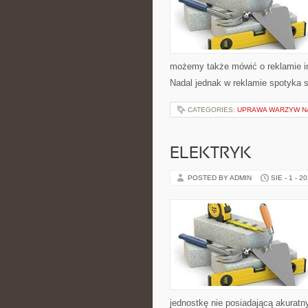
możemy także mówić o reklamie int
Nadal jednak w reklamie spotyka
CATEGORIES:
UPRAWA WARZYW N
ELEKTRYK
POSTED BY ADMIN
SIE - 1 - 2
jednostkę nie posiadającą akurat