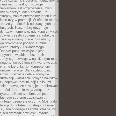
le coś czytamy, słuchamy i oglądamy, a
no nazwać to realnym rozwojem.
roblemem jest rozproszenie uwagi.
my skończyć jeden artykuł, już
stępny, zanim przerobimy jeden kurs,
lejne trzy w promocji. W efekcie mamy
ozpoczętych ścieżek edukacyjnych, ale
mkniętych. Nasz mózg otrzymuje
ody już w momencie, gdy kupujemy coś
”, więc często czujemy satysfakcję
cznie wykonamy pracę. Świadomy
ga odwrotnego podejścia: mniej
więcej praktyki i świadomego
 Dobrym punktem wyjścia jest
 pytanie, w jakich obszarach
cemy się rozwinąć w najbliższym roku.
nego „chcę być lepszy”, warto wybrać
kretne kierunki: np. kompetencje
rowie i relacje. Dla każdego z nich
czyć mierzalne cele – zdobycie
ertyfikacji, wdrożenie nowych nawyków
y poprawę komunikacji z bliskimi.
nie sprawia, że łatwiej jest odfiltrować
treści, które nie mają związku z
rytetami. Kolejnym krokiem jest
własnego systemu zapisywania i
ia tego, czego się uczymy. Można do
likacji do notatek, prostego dokumentu
czy analogowego zeszytu. Ważne, by
jscu gromadzić wnioski, cytaty,