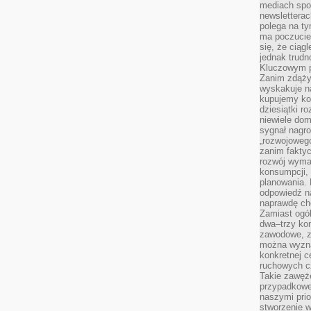
mediach spo
newsletterac
polega na ty
ma poczucie
się, że ciąg
jednak trud
Kluczowym p
Zanim zdąży
wyskakuje na
kupujemy ko
dziesiątki r
niewiele do
sygnał nagr
„rozwojowego
zanim fakty
rozwój wyma
konsumpcji, 
planowania.
odpowiedź na
naprawdę ch
Zamiast ogól
dwa–trzy kon
zawodowe, zd
można wyzna
konkretnej c
ruchowych cz
Takie zawęże
przypadkowe 
naszymi prio
stworzenie 