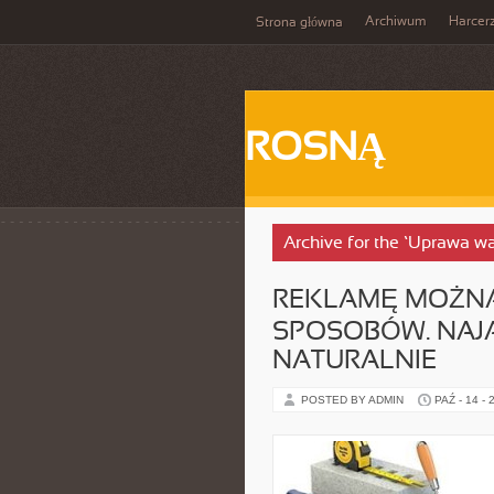
Archiwum
Harcer
Strona główna
ROSNĄ
Archive for the ‘Uprawa 
REKLAMĘ MOŻNA
SPOSOBÓW. NAJA
NATURALNIE
POSTED BY ADMIN
PAŹ - 14 - 