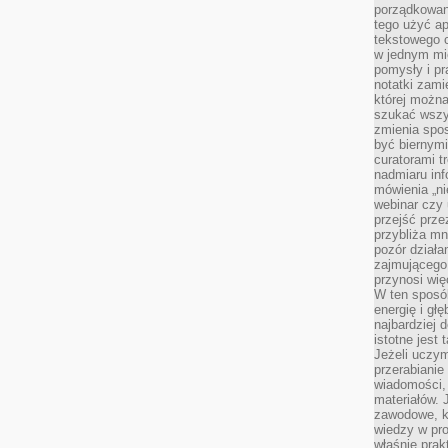
porządkowan
tego użyć ap
tekstowego 
w jednym mie
pomysły i p
notatki zami
której możn
szukać wszys
zmienia spos
być biernymi
curatorami t
nadmiaru in
mówienia „ni
webinar czy
przejść przez
przybliża mn
pozór działa
zajmującego,
przynosi wię
W ten sposó
energię i gł
najbardziej 
istotne jest
Jeżeli uczym
przerabianie
wiadomości,
materiałów.
zawodowe, k
wiedzy w pro
właśnie prak