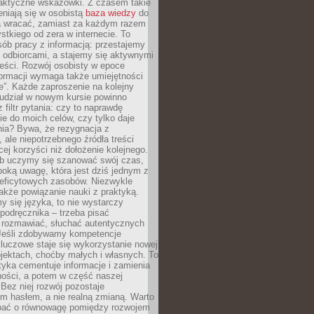
raktyczne wskazówki. Z czasem takie
eniają się w osobistą
baza wiedzy
do
a wracać, zamiast za każdym razem
tkiego od zera w internecie. To
ób pracy z informacją: przestajemy
 odbiorcami, a stajemy się aktywnymi
reści. Rozwój osobisty w epoce
formacji wymaga także umiejętności
e”. Każde zaproszenie na kolejny
 udział w nowym kursie powinno
 filtr pytania: czy to naprawdę
ie do moich celów, czy tylko daje
nia? Bywa, że rezygnacja z
 ale niepotrzebnego źródła treści
cej korzyści niż dołożenie kolejnego.
b uczymy się szanować swój czas,
ęboką uwagę, która jest dziś jednym z
deficytowych zasobów. Niezwykle
 także powiązanie nauki z praktyką.
y się języka, to nie wystarczy
 podręcznika – trzeba pisać
 rozmawiać, słuchać autentycznych
 Jeśli zdobywamy kompetencje
luczowe staje się wykorzystanie nowej
jektach, choćby małych i własnych. To
tyka cementuje informacje i zamienia
ności, a potem w część naszej
Bez niej rozwój pozostaje
m hasłem, a nie realną zmianą. Warto
bać o równowagę pomiędzy rozwojem