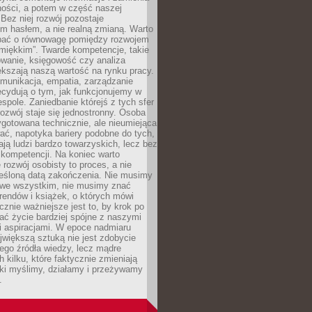
ności, a potem w część naszej
Bez niej rozwój pozostaje
m hasłem, a nie realną zmianą. Warto
bać o równowagę pomiędzy rozwojem
„miękkim”. Twarde kompetencje, takie
owanie, księgowość czy analiza
kszają naszą wartość na rynku pracy.
munikacja, empatia, zarządzanie
cydują o tym, jak funkcjonujemy w
espole. Zaniedbanie którejś z tych sfer
rozwój staje się jednostronny. Osoba
ygotowana technicznie, ale nieumiejąca
ć, napotyka bariery podobne do tych,
ają ludzi bardzo towarzyskich, lecz bez
kompetencji. Na koniec warto
 rozwój osobisty to proces, a nie
reśloną datą zakończenia. Nie musimy
i we wszystkim, nie musimy znać
rendów i książek, o których mówi
acznie ważniejsze jest to, by krok po
ć życie bardziej spójne z naszymi
i aspiracjami. W epoce nadmiaru
ajwiększą sztuką nie jest zdobycie
ego źródła wiedzy, lecz mądre
h kilku, które faktycznie zmieniają
aki myślimy, działamy i przeżywamy
.