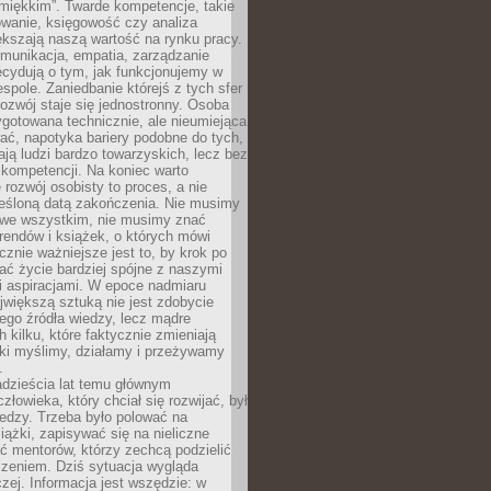
„miękkim”. Twarde kompetencje, takie
owanie, księgowość czy analiza
kszają naszą wartość na rynku pracy.
munikacja, empatia, zarządzanie
cydują o tym, jak funkcjonujemy w
espole. Zaniedbanie którejś z tych sfer
rozwój staje się jednostronny. Osoba
ygotowana technicznie, ale nieumiejąca
ć, napotyka bariery podobne do tych,
ają ludzi bardzo towarzyskich, lecz bez
kompetencji. Na koniec warto
 rozwój osobisty to proces, a nie
reśloną datą zakończenia. Nie musimy
i we wszystkim, nie musimy znać
rendów i książek, o których mówi
acznie ważniejsze jest to, by krok po
ć życie bardziej spójne z naszymi
i aspiracjami. W epoce nadmiaru
ajwiększą sztuką nie jest zdobycie
ego źródła wiedzy, lecz mądre
h kilku, które faktycznie zmieniają
aki myślimy, działamy i przeżywamy
.
dzieścia lat temu głównym
łowieka, który chciał się rozwijać, był
edzy. Trzeba było polować na
iążki, zapisywać się na nieliczne
ć mentorów, którzy zechcą podzielić
czeniem. Dziś sytuacja wygląda
czej. Informacja jest wszędzie: w