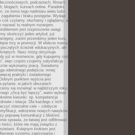
łecznościowych, podcastach, filmach,
h, blogach, kursach online. Paradoks
m, że mimo tego nadmiaru wielu ludzi
 zagubienia i braku postępów. Wydaje
le coś czytamy, słuchamy i oglądamy, a
no nazwać to realnym rozwojem.
roblemem jest rozproszenie uwagi.
my skończyć jeden artykuł, już
stępny, zanim przerobimy jeden kurs,
lejne trzy w promocji. W efekcie mamy
ozpoczętych ścieżek edukacyjnych, ale
mkniętych. Nasz mózg otrzymuje
ody już w momencie, gdy kupujemy coś
”, więc często czujemy satysfakcję
cznie wykonamy pracę. Świadomy
ga odwrotnego podejścia: mniej
więcej praktyki i świadomego
 Dobrym punktem wyjścia jest
 pytanie, w jakich obszarach
cemy się rozwinąć w najbliższym roku.
nego „chcę być lepszy”, warto wybrać
kretne kierunki: np. kompetencje
rowie i relacje. Dla każdego z nich
czyć mierzalne cele – zdobycie
ertyfikacji, wdrożenie nowych nawyków
y poprawę komunikacji z bliskimi.
nie sprawia, że łatwiej jest odfiltrować
treści, które nie mają związku z
rytetami. Kolejnym krokiem jest
własnego systemu zapisywania i