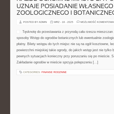
UZNAJE POSIADANIE WŁASNEG
ZOOLOGICZNEGO I BOTANICZNE
POSTED BY ADMIN
WRZ - 18 - 2025
MOŻLIWOŚĆ KOMENTOWA
Tęsknotę do przestawania z przyrodą cała rzesza mieszczan 
sposoby Wstęp do ogrodów botanicznych lub ewentualnie zoologic
płatny. Bilety wstępu do tych miejsc nie są na ogół kosztowne, lec
powierzchni miejskiej takie ogrody, do jakich wstęp jest nie tylko 
pewnych sytuacjach konieczny przy poruszaniu się po mieście. Są
Zakładanie ogrodów w mieście sprzyja polepszeniu […]
CATEGORIES:
FINANSE RODZINNE