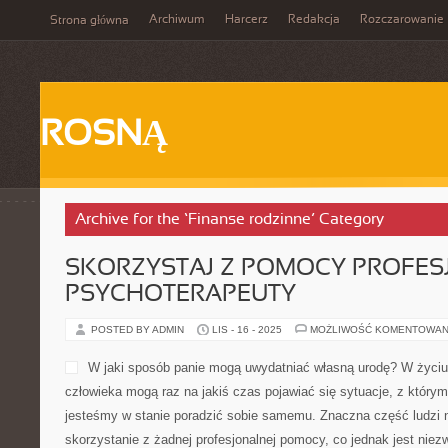
Archiwum
Harcerz
Redakcja
Rozczarowanie
Strona główna
ROSNĄ
Archive for the ‘Finanse rodzinne’ Category
SKORZYSTAJ Z POMOCY PROFE
PSYCHOTERAPEUTY
POSTED BY ADMIN
LIS - 16 - 2025
MOŻLIWOŚĆ KOMENTOWAN
W jaki sposób panie mogą uwydatniać własną urodę? W życiu
człowieka mogą raz na jakiś czas pojawiać się sytuacje, z którym
jesteśmy w stanie poradzić sobie samemu. Znaczna część ludzi n
skorzystanie z żadnej profesjonalnej pomocy, co jednak jest ni