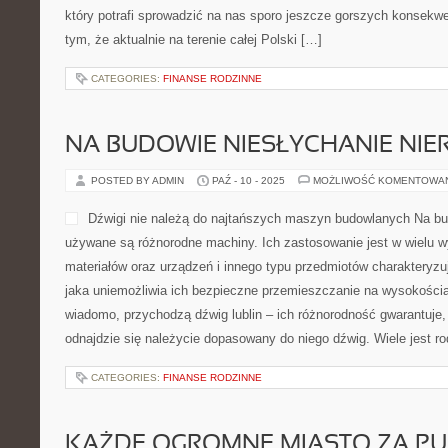
który potrafi sprowadzić na nas sporo jeszcze gorszych konsekwe
tym, że aktualnie na terenie całej Polski […]
CATEGORIES:
FINANSE RODZINNE
NA BUDOWIE NIESŁYCHANIE NIE
POSTED BY ADMIN
PAŹ - 10 - 2025
MOŻLIWOŚĆ KOMENTOWA
Dźwigi nie należą do najtańszych maszyn budowlanych Na b
używane są różnorodne machiny. Ich zastosowanie jest w wielu
materiałów oraz urządzeń i innego typu przedmiotów charakteryzu
jaka uniemożliwia ich bezpieczne przemieszczanie na wysokości
wiadomo, przychodzą dźwig lublin – ich różnorodność gwarantuje
odnajdzie się należycie dopasowany do niego dźwig. Wiele jest 
CATEGORIES:
FINANSE RODZINNE
KAŻDE OGROMNE MIASTO ZA P