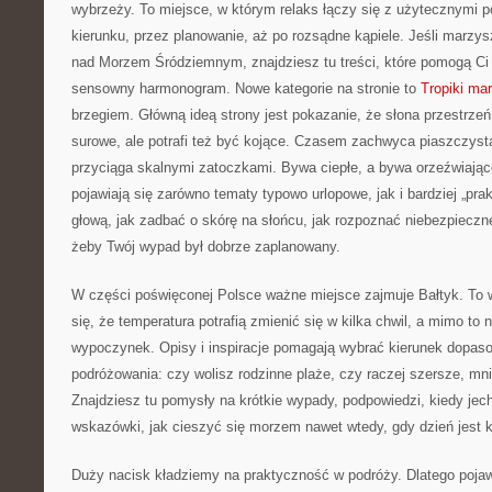
wybrzeży. To miejsce, w którym relaks łączy się z użytecznymi 
kierunku, przez planowanie, aż po rozsądne kąpiele. Jeśli marzy
nad Morzem Śródziemnym, znajdziesz tu treści, które pomogą Ci
sensowny harmonogram. Nowe kategorie na stronie to
Tropiki ma
brzegiem. Główną ideą strony jest pokazanie, że słona przestrze
surowe, ale potrafi też być kojące. Czasem zachwyca piaszczyst
przyciąga skalnymi zatoczkami. Bywa ciepłe, a bywa orzeźwiając
pojawiają się zarówno tematy typowo urlopowe, jak i bardziej „pra
głową, jak zadbać o skórę na słońcu, jak rozpoznać niebezpieczn
żeby Twój wypad był dobrze zaplanowany.
W części poświęconej Polsce ważne miejsce zajmuje Bałtyk. To w
się, że temperatura potrafią zmienić się w kilka chwil, a mimo to
wypoczynek. Opisy i inspiracje pomagają wybrać kierunek dopas
podróżowania: czy wolisz rodzinne plaże, czy raczej szersze, mni
Znajdziesz tu pomysły na krótkie wypady, podpowiedzi, kiedy jec
wskazówki, jak cieszyć się morzem nawet wtedy, gdy dzień jest 
Duży nacisk kładziemy na praktyczność w podróży. Dlatego pojawia