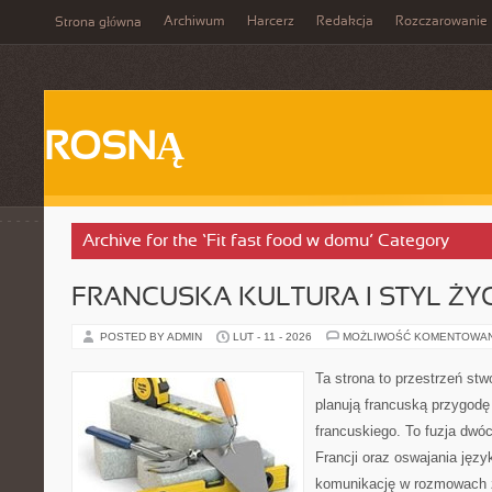
Archiwum
Harcerz
Redakcja
Rozczarowanie
Strona główna
ROSNĄ
Archive for the ‘Fit fast food w domu’ Category
FRANCUSKA KULTURA I STYL ŻY
POSTED BY ADMIN
LUT - 11 - 2026
MOŻLIWOŚĆ KOMENTOWA
Ta strona to przestrzeń stw
planują francuską przygodę
francuskiego. To fuzja dwó
Francji oraz oswajania język
komunikację w rozmowach z