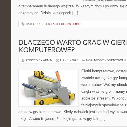
o temperamencie danego wnętrza. W każdym domu powinny się n
dekoracyjne. Dzisiaj w sklepach […]
CATEGORIES:
FIT FAST FOOD W DOMU
DLACZEGO WARTO GRAĆ W GIER
KOMPUTEROWE?
POSTED BY ADMIN
LIP - 1 - 2025
MOŻLIWOŚĆ KOMENTOWAN
Gierki komputerowe, dostar
zwrócić uwagę, że gry kom
wiele atutów. Weźmy choćb
dzięki właśnie grom mamy m
sobie ze stresem. W końcu 
fajniejszych sposobów na za
granie w gry komputerowe. Kiedy człowiek jest bardziej wyluzowan
czuje. A więc to jasne, że dzięki graniu w gry tak […]