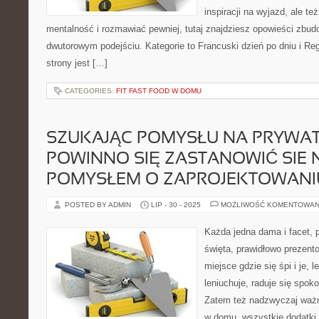
inspiracji na wyjazd, ale t
mentalność i rozmawiać pewniej, tutaj znajdziesz opowieści zbu
dwutorowym podejściu. Kategorie to Francuski dzień po dniu i Reg
strony jest […]
CATEGORIES:
FIT FAST FOOD W DOMU
SZUKAJĄC POMYSŁU NA PRYWAT
POWINNO SIĘ ZASTANOWIĆ SIE 
POMYSŁEM O ZAPROJEKTOWANI
POSTED BY ADMIN
LIP - 30 - 2025
MOŻLIWOŚĆ KOMENTOWAN
Każda jedna dama i facet, p
święta, prawidłowo prezent
miejsce gdzie się śpi i je, 
leniuchuje, raduje się spok
Zatem też nadzwyczaj ważn
w domu, wszystkie dodatki i