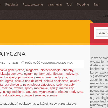
z
Redakcja
Rozczarowanie
Tagi
Tygodnie
Tagi
Spis Treści
SUB
ATYCZNA
Jeszcze dwa
wyzwaniem cz
ANALIZA
 LUT - 7 - 2026
MOŻLIWOŚĆ KOMENTOWANIA
ZOSTAŁA
dostęp do wi
MATEMATYCZNA
konkretne ks
dania genetyczne
,
biegacze
,
biotechnologia
,
choroby
,
kursy, szuka
dukacja domowa
,
egzaminy
,
farmacja
,
fitness medyczny
,
się doświad
ne
,
korepetycje
,
materiały medyczne
,
medycyna
,
zupełnie ina
nie
,
ogród
,
opieka nad dziećmi
,
opieka społeczna
,
opieka
mediach spo
ia
,
psychologia
,
psychologia dziecięca
,
rajdy
,
recepty
,
newsletterac
,
rodzina
,
rowery
,
sporty motorowe
,
sprzęt medyczny
,
polega na ty
y
,
usługi rodzinne
,
wczesne wychowanie
,
wiedza medyczna
,
ma poczucie
ęcia dodatkowe
,
zdrowe żywienie
,
zdrowie
się, że ciąg
jednak trud
o przestrzeń edukacyjna, w której liczby przestają być
Kluczowym p