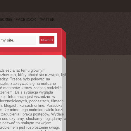
SCRIBE
FACEBOOK
TWITTER
dzieścia lat temu głównym
łowieka, który chciał się rozwijać, był
edzy. Trzeba było polować na
iążki, zapisywać się na nieliczne
ć mentorów, którzy zechcą podzielić
czeniem. Dziś sytuacja wygląda
czej. Informacja jest wszędzie: w
łecznościowych, podcastach, filmach,
h, blogach, kursach online. Paradoks
m, że mimo tego nadmiaru wielu ludzi
 zagubienia i braku postępów. Wydaje
le coś czytamy, słuchamy i oglądamy, a
no nazwać to realnym rozwojem.
roblemem jest rozproszenie uwagi.