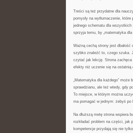
Treści są też przydatne dla naucz
pomysły na wytłumaczenie, które
jednego schematu dla wszystkich p
sprzyja temu, by „matematyka dla 
Ważną cechą strony jest dbałość o
szybko znaleźć to, czego szuka. J
czytać jak lekcję. Strona zachęca 
efekty niż uczenie się na ostatnią 
„Matematyka dla każdego” może b
sprawdzianu, ale też wtedy, gdy 
To miejsce, w którym można uczyć 
ma pomagać w jednym: żebyś po lek
Na dłuższą metę strona wspiera b
rozkładać problem na części, jak 
kompetencje przydają się nie tylk