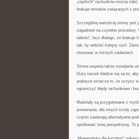
„ciężkich” rachunków można robić
brakuje tematów związanych z pra
Szczególną wartością strony jest p
zagadnień na czytelne procedury. 
talentu”, lecz dlatego, że brakuje 
tak, by widzieć kolejny ruch. Za
stosować w różnych zadaniach.
Strona wspiera także rozwijanie 
Duży nacisk kładzie się na to, aby
praktyce oznacza to, że uczysz s
ograniczyć błędy rachunkowe i bu
Materiały są przygotowane z myślą
porównanie, dla innych ścisły zapi
często zawierają alternatywne pod
spróbować innej perspektywy. To 
„Matematyka dla każdego” pokazuj