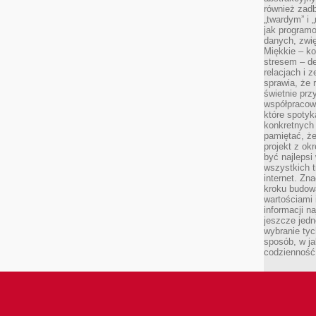
również zad
„twardym” i 
jak program
danych, zwię
Miękkie – ko
stresem – de
relacjach i z
sprawia, że 
świetnie prz
współpracowa
które spotyk
konkretnych 
pamiętać, że
projekt z ok
być najleps
wszystkich t
internet. Zn
kroku budowa
wartościami 
informacji n
jeszcze jedn
wybranie tyc
sposób, w j
codzienność