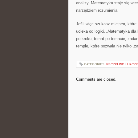
analizy. Matematyka staje się wte
narzędziem rozumienia.
Jeśli więc szukasz miejsca, które
ucieka od logiki, „Matematyka dla
po kroku, temat po temacie, zadan
tempie, które pozwala nie tylko „z
CATEGORIES:
RECYKLING I UPCYK
Comments are closed.