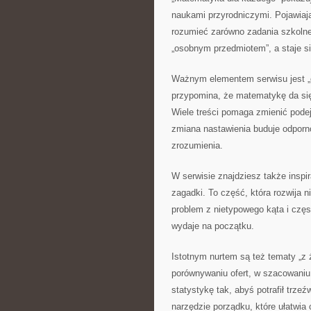
naukami przyrodniczymi. Pojawiaj
rozumieć zarówno zadania szkolne,
„osobnym przedmiotem”, a staje si
Ważnym elementem serwisu jest „o
przypomina, że matematykę da się 
Wiele treści pomaga zmienić podej
zmiana nastawienia buduje odporno
zrozumienia.
W serwisie znajdziesz także inspi
zagadki. To część, która rozwija 
problem z nietypowego kąta i częs
wydaje na początku.
Istotnym nurtem są też tematy „z 
porównywaniu ofert, w szacowaniu
statystykę tak, abyś potrafił trz
narzędzie porządku, które ułatwia