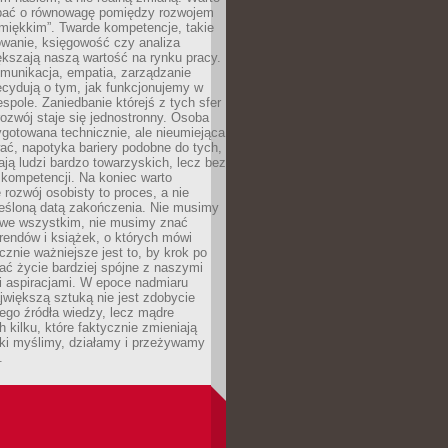
bać o równowagę pomiędzy rozwojem
„miękkim”. Twarde kompetencje, takie
owanie, księgowość czy analiza
kszają naszą wartość na rynku pracy.
munikacja, empatia, zarządzanie
cydują o tym, jak funkcjonujemy w
espole. Zaniedbanie którejś z tych sfer
rozwój staje się jednostronny. Osoba
ygotowana technicznie, ale nieumiejąca
ć, napotyka bariery podobne do tych,
ają ludzi bardzo towarzyskich, lecz bez
kompetencji. Na koniec warto
 rozwój osobisty to proces, a nie
reśloną datą zakończenia. Nie musimy
i we wszystkim, nie musimy znać
rendów i książek, o których mówi
acznie ważniejsze jest to, by krok po
ć życie bardziej spójne z naszymi
i aspiracjami. W epoce nadmiaru
ajwiększą sztuką nie jest zdobycie
ego źródła wiedzy, lecz mądre
h kilku, które faktycznie zmieniają
aki myślimy, działamy i przeżywamy
.