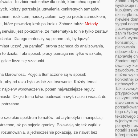
Zanim zdąży
 świata. To zbiór materiałów dla osób, które chcą ogarnić
wyskakuje na
ych, którzy potrzebują utrwalenia konkretnych tematów.
kupujemy ko
dziesiątki r
uczniem, rodzicem, nauczycielem, czy po prostu samoukiem,
niewiele do
, które prowadzą krok po kroku. Zobacz także
Metody
sygnał nagr
„rozwojowego
eą serwisu jest pokazanie, że matematyka to nie tylko zestaw
zanim fakty
rozwój wyma
ładanka. Dlatego materiały są pisane tak, by łączyć
konsumpcji, 
miast uczyć „na pamięć”, strona zachęca do analizowania,
planowania.
odpowiedź na
 to działa. Taki sposób pracy pomaga nie tylko w szkole,
naprawdę ch
gdzie liczą się szacunki.
Zamiast ogól
dwa–trzy kon
zawodowe, zd
 na klarowność. Pojęcia tłumaczone są w sposób
można wyzna
konkretnej c
ak, aby od razu było widać zastosowanie. Każdy temat
ruchowych cz
Takie zawęże
: najpierw wprowadzenie, potem najważniejsze reguły,
przypadkowe 
nioski. Dzięki temu łatwo budować nawyk nauki i wracać do
naszymi prio
stworzenie 
 potrzebne.
porządkowan
tego użyć ap
tekstowego 
e szerokie spektrum tematów: od arytmetyki i manipulacji
w jednym mie
rzenne, aż po pojęcie granicy. Pojawiają się też wątki z
pomysły i p
notatki zami
ą rozumowania, a jednocześnie pokazują, że nawet bez
której możn