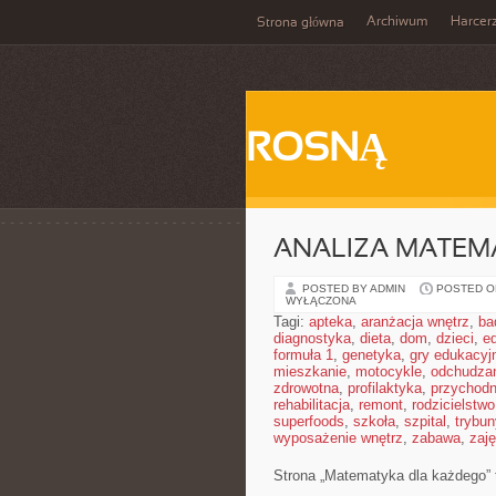
Archiwum
Harcer
Strona główna
ROSNĄ
ANALIZA MATEM
POSTED BY ADMIN
POSTED ON
WYŁĄCZONA
Tagi:
apteka
,
aranżacja wnętrz
,
ba
diagnostyka
,
dieta
,
dom
,
dzieci
,
e
formuła 1
,
genetyka
,
gry edukacyj
mieszkanie
,
motocykle
,
odchudza
zdrowotna
,
profilaktyka
,
przychodn
rehabilitacja
,
remont
,
rodzicielstwo
superfoods
,
szkoła
,
szpital
,
trybun
wyposażenie wnętrz
,
zabawa
,
zaj
Strona „Matematyka dla każdego” t