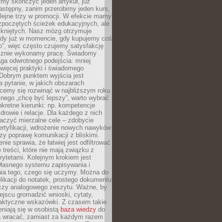
my skończyć jeden artykuł, już
stępny, zanim przerobimy jeden kurs,
lejne trzy w promocji. W efekcie mamy
ozpoczętych ścieżek edukacyjnych, ale
mkniętych. Nasz mózg otrzymuje
ody już w momencie, gdy kupujemy coś
”, więc często czujemy satysfakcję
cznie wykonamy pracę. Świadomy
ga odwrotnego podejścia: mniej
więcej praktyki i świadomego
 Dobrym punktem wyjścia jest
 pytanie, w jakich obszarach
cemy się rozwinąć w najbliższym roku.
nego „chcę być lepszy”, warto wybrać
kretne kierunki: np. kompetencje
rowie i relacje. Dla każdego z nich
czyć mierzalne cele – zdobycie
ertyfikacji, wdrożenie nowych nawyków
y poprawę komunikacji z bliskimi.
nie sprawia, że łatwiej jest odfiltrować
treści, które nie mają związku z
rytetami. Kolejnym krokiem jest
własnego systemu zapisywania i
ia tego, czego się uczymy. Można do
likacji do notatek, prostego dokumentu
czy analogowego zeszytu. Ważne, by
jscu gromadzić wnioski, cytaty,
raktyczne wskazówki. Z czasem takie
eniają się w osobistą
baza wiedzy
do
a wracać, zamiast za każdym razem