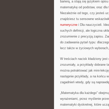
barierą, a stają się językiem opisu
matematykę od podstaw, oraz dla t
Niezależnie od tego, czy jesteś 
znajdziesz tu sensowne wskazówki
numeryczne
i Dla nauczycieli. Id
suchych definicji, ale logiczna uk
zrozumienie z precyzją zapisu. Za
do zadawania pytań typu: dlaczego
lecz także w życiowych wyborach, 
W treściach nacisk kładziony jest
zrozumiały, a przykłady dobrane t
można potraktować jak mini-lekcję
następnie przykłady, a na końcu w
zagadnień wtedy, gdy są naprawdę
„Matematyka dla każdego” obejmuj
wyrażeniami, przez myślenie przest
matematyki dyskretnej, które ucz