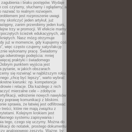
 zagubienia i braku postępów. Wydaje
le coś czytamy, słuchamy i oglądamy, a
no nazwać to realnym rozwojem.
roblemem jest rozproszenie uwagi.
my skończyć jeden artykuł, już
stępny, zanim przerobimy jeden kurs,
lejne trzy w promocji. W efekcie mamy
ozpoczętych ścieżek edukacyjnych, ale
mkniętych. Nasz mózg otrzymuje
ody już w momencie, gdy kupujemy coś
”, więc często czujemy satysfakcję
cznie wykonamy pracę. Świadomy
ga odwrotnego podejścia: mniej
więcej praktyki i świadomego
 Dobrym punktem wyjścia jest
 pytanie, w jakich obszarach
cemy się rozwinąć w najbliższym roku.
nego „chcę być lepszy”, warto wybrać
kretne kierunki: np. kompetencje
rowie i relacje. Dla każdego z nich
czyć mierzalne cele – zdobycie
ertyfikacji, wdrożenie nowych nawyków
y poprawę komunikacji z bliskimi.
nie sprawia, że łatwiej jest odfiltrować
treści, które nie mają związku z
rytetami. Kolejnym krokiem jest
własnego systemu zapisywania i
ia tego, czego się uczymy. Można do
likacji do notatek, prostego dokumentu
czy analogowego zeszytu. Ważne, by