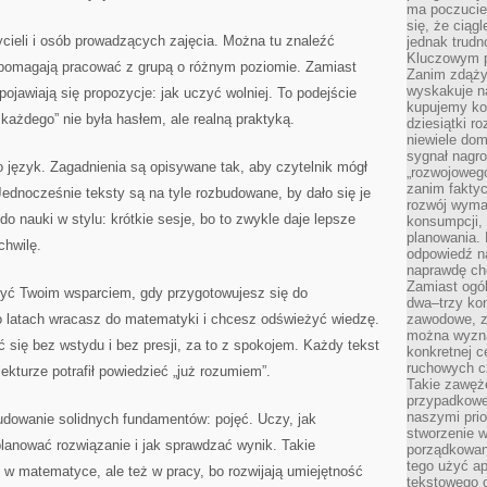
ma poczucie
się, że ciąg
ycieli i osób prowadzących zajęcia. Można tu znaleźć
jednak trud
Kluczowym p
 pomagają pracować z grupą o różnym poziomie. Zamiast
Zanim zdąży
wyskakuje na
ojawiają się propozycje: jak uczyć wolniej. To podejście
kupujemy ko
każdego” nie była hasłem, ale realną praktyką.
dziesiątki r
niewiele do
sygnał nagr
 język. Zagadnienia są opisywane tak, aby czytelnik mógł
„rozwojowego
zanim fakty
ednocześnie teksty są na tyle rozbudowane, by dało się je
rozwój wyma
do nauki w stylu: krótkie sesje, bo to zwykle daje lepsze
konsumpcji, 
planowania.
chwilę.
odpowiedź na
naprawdę ch
Zamiast ogól
yć Twoim wsparciem, gdy przygotowujesz się do
dwa–trzy kon
po latach wracasz do matematyki i chcesz odświeżyć wiedzę.
zawodowe, zd
można wyzna
się bez wstydu i bez presji, za to z spokojem. Każdy tekst
konkretnej c
ruchowych cz
turze potrafił powiedzieć „już rozumiem”.
Takie zawęże
przypadkowe 
naszymi prio
udowanie solidnych fundamentów: pojęć. Uczy, jak
stworzenie 
planować rozwiązanie i jak sprawdzać wynik. Takie
porządkowan
tego użyć ap
o w matematyce, ale też w pracy, bo rozwijają umiejętność
tekstowego 