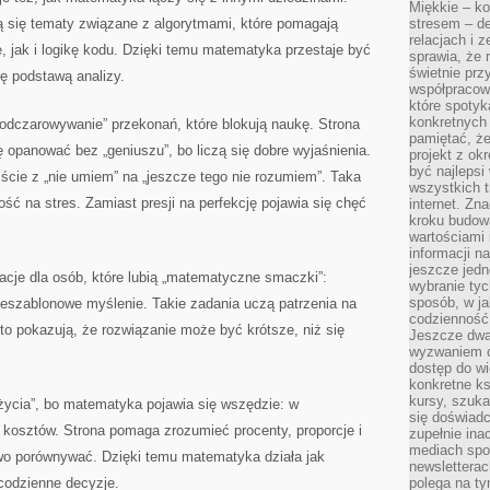
Miękkie – ko
ą się tematy związane z algorytmami, które pomagają
stresem – de
relacjach i z
 jak i logikę kodu. Dzięki temu matematyka przestaje być
sprawia, że 
świetnie prz
ę podstawą analizy.
współpracowa
które spotyk
konkretnych 
dczarowywanie” przekonań, które blokują naukę. Strona
pamiętać, że
opanować bez „geniuszu”, bo liczą się dobre wyjaśnienia.
projekt z ok
być najleps
ście z „nie umiem” na „jeszcze tego nie rozumiem”. Taka
wszystkich t
ść na stres. Zamiast presji na perfekcję pojawia się chęć
internet. Zn
kroku budowa
wartościami 
informacji n
jeszcze jedn
racje dla osób, które lubią „matematyczne smaczki”:
wybranie tyc
sposób, w j
nieszablonowe myślenie. Takie zadania uczą patrzenia na
codzienność
to pokazują, że rozwiązanie może być krótsze, niż się
Jeszcze dwa
wyzwaniem cz
dostęp do wi
konkretne ks
kursy, szuka
życia”, bo matematyka pojawia się wszędzie: w
się doświad
 kosztów. Strona pomaga zrozumieć procenty, proporcje i
zupełnie ina
mediach spo
eźwo porównywać. Dzięki temu matematyka działa jak
newsletterac
 codzienne decyzje.
polega na ty