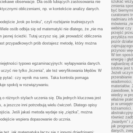
szukać wszys
 ciekawe obserwacje. Dla osób lubiących zastosowania nie
zmienia spos
ktycznymi obliczeniami, np. w kontekście analizy danych.
być biernymi
curatorami t
nadmiaru in
odejście „krok po kroku”, czyli rozbijanie trudniejszych
mówienia „ni
webinar czy
Wiele osób odbija się od matematyki nie dlatego, że „nie ma
przejść przez
im jasnej ścieżki. Tutaj uczysz się, jak prowadzić obliczenia
przybliża mn
pozór działa
miast przypadkowych prób dostajesz metodę, który można
zajmującego,
przynosi wię
W ten sposó
energię i gł
umiejętności typowo egzaminacyjnych: wyłapywania danych.
najbardziej 
istotne jest
 uczyć nie tylko „liczenia”, ale też weryfikowania błędów. W
Jeżeli uczym
przerabianie
ię pytać: czy wynik ma sens. Taka kontrola pomaga
wiadomości,
duje spokój w rozwiązywaniu.
materiałów.
zawodowe, k
wiedzy w pro
 o różnych stylach uczenia się. Dla jednych kluczowa jest
właśnie prak
je w umiejęt
s, a jeszcze inni potrzebują wielu ćwiczeń. Dlatego opisy
tożsamości. 
ejścia. Jeśli jakaś metoda wydaje się „ciężka”, można
abstrakcyjny
również zad
podejście wspiera dopasowanie do ucznia.
„twardym” i 
jak program
danych, zwię
e też, jak matematyka łączy się z innymi dziedzinami: