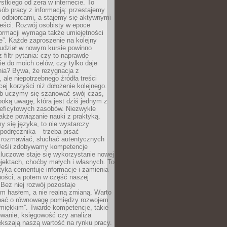
tkiego od zera w internecie. To
ób pracy z informacją: przestajemy
 odbiorcami, a stajemy się aktywnymi
reści. Rozwój osobisty w epoce
formacji wymaga także umiejętności
e”. Każde zaproszenie na kolejny
 udział w nowym kursie powinno
 filtr pytania: czy to naprawdę
ie do moich celów, czy tylko daje
nia? Bywa, że rezygnacja z
 ale niepotrzebnego źródła treści
cej korzyści niż dołożenie kolejnego.
b uczymy się szanować swój czas,
ęboką uwagę, która jest dziś jednym z
deficytowych zasobów. Niezwykle
 także powiązanie nauki z praktyką.
y się języka, to nie wystarczy
 podręcznika – trzeba pisać
 rozmawiać, słuchać autentycznych
 Jeśli zdobywamy kompetencje
luczowe staje się wykorzystanie nowej
jektach, choćby małych i własnych. To
tyka cementuje informacje i zamienia
ności, a potem w część naszej
Bez niej rozwój pozostaje
m hasłem, a nie realną zmianą. Warto
bać o równowagę pomiędzy rozwojem
„miękkim”. Twarde kompetencje, takie
owanie, księgowość czy analiza
kszają naszą wartość na rynku pracy.