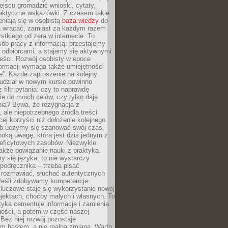
jscu gromadzić wnioski, cytaty,
raktyczne wskazówki. Z czasem takie
eniają się w osobistą
baza wiedzy
do
a wracać, zamiast za każdym razem
tkiego od zera w internecie. To
ób pracy z informacją: przestajemy
 odbiorcami, a stajemy się aktywnymi
reści. Rozwój osobisty w epoce
formacji wymaga także umiejętności
e”. Każde zaproszenie na kolejny
 udział w nowym kursie powinno
 filtr pytania: czy to naprawdę
ie do moich celów, czy tylko daje
nia? Bywa, że rezygnacja z
 ale niepotrzebnego źródła treści
cej korzyści niż dołożenie kolejnego.
b uczymy się szanować swój czas,
ęboką uwagę, która jest dziś jednym z
deficytowych zasobów. Niezwykle
 także powiązanie nauki z praktyką.
y się języka, to nie wystarczy
 podręcznika – trzeba pisać
 rozmawiać, słuchać autentycznych
 Jeśli zdobywamy kompetencje
luczowe staje się wykorzystanie nowej
jektach, choćby małych i własnych. To
tyka cementuje informacje i zamienia
ności, a potem w część naszej
Bez niej rozwój pozostaje
m hasłem, a nie realną zmianą. Warto