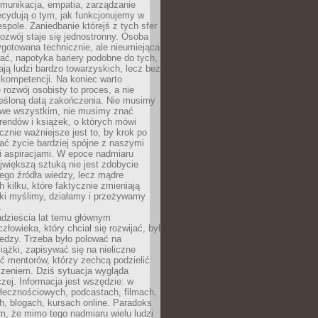
munikacja, empatia, zarządzanie
cydują o tym, jak funkcjonujemy w
espole. Zaniedbanie którejś z tych sfer
rozwój staje się jednostronny. Osoba
ygotowana technicznie, ale nieumiejąca
ć, napotyka bariery podobne do tych,
ają ludzi bardzo towarzyskich, lecz bez
kompetencji. Na koniec warto
 rozwój osobisty to proces, a nie
reśloną datą zakończenia. Nie musimy
i we wszystkim, nie musimy znać
rendów i książek, o których mówi
acznie ważniejsze jest to, by krok po
ć życie bardziej spójne z naszymi
i aspiracjami. W epoce nadmiaru
ajwiększą sztuką nie jest zdobycie
ego źródła wiedzy, lecz mądre
h kilku, które faktycznie zmieniają
aki myślimy, działamy i przeżywamy
.
dzieścia lat temu głównym
łowieka, który chciał się rozwijać, był
edzy. Trzeba było polować na
iążki, zapisywać się na nieliczne
ć mentorów, którzy zechcą podzielić
czeniem. Dziś sytuacja wygląda
czej. Informacja jest wszędzie: w
łecznościowych, podcastach, filmach,
h, blogach, kursach online. Paradoks
m, że mimo tego nadmiaru wielu ludzi