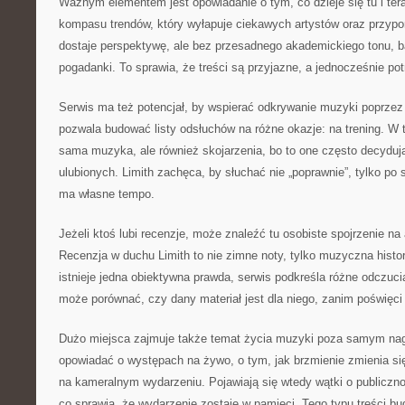
Ważnym elementem jest opowiadanie o tym, co dzieje się tu i tera
kompasu trendów, który wyłapuje ciekawych artystów oraz przypo
dostaje perspektywę, ale bez przesadnego akademickiego tonu, ba
pogadanki. To sprawia, że treści są przyjazne, a jednocześnie pot
Serwis ma też potencjał, by wspierać odkrywanie muzyki poprzez 
pozwala budować listy odsłuchów na różne okazje: na trening. W tl
sama muzyka, ale również skojarzenia, bo to one często decyduj
ulubionych. Limith zachęca, by słuchać nie „poprawnie”, tylko po
ma własne tempo.
Jeżeli ktoś lubi recenzje, może znaleźć tu osobiste spojrzenie na a
Recenzja w duchu Limith to nie zimne noty, tylko muzyczna histo
istnieje jedna obiektywna prawda, serwis podkreśla różne odczuci
może porównać, czy dany materiał jest dla niego, zanim poświęci
Dużo miejsca zajmuje także temat życia muzyki poza samym nag
opowiadać o występach na żywo, o tym, jak brzmienie zmienia się 
na kameralnym wydarzeniu. Pojawiają się wtedy wątki o publicznoś
co sprawia, że wydarzenie zostaje w pamięci. Tego typu treści bud