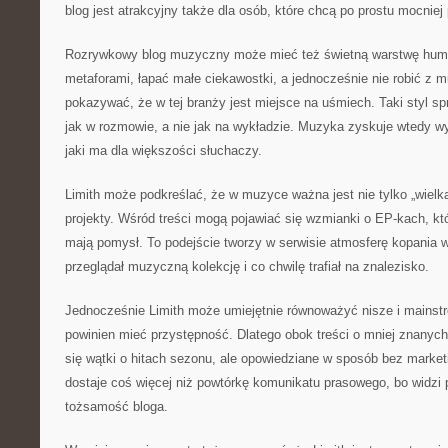
blog jest atrakcyjny także dla osób, które chcą po prostu mocniej
Rozrywkowy blog muzyczny może mieć też świetną warstwę humo
metaforami, łapać małe ciekawostki, a jednocześnie nie robić z 
pokazywać, że w tej branży jest miejsce na uśmiech. Taki styl spr
jak w rozmowie, a nie jak na wykładzie. Muzyka zyskuje wtedy wym
jaki ma dla większości słuchaczy.
Limith może podkreślać, że w muzyce ważna jest nie tylko „wielka
projekty. Wśród treści mogą pojawiać się wzmianki o EP-kach, któ
mają pomysł. To podejście tworzy w serwisie atmosferę kopania w
przeglądał muzyczną kolekcję i co chwilę trafiał na znalezisko.
Jednocześnie Limith może umiejętnie równoważyć nisze i mainst
powinien mieć przystępność. Dlatego obok treści o mniej znanyc
się wątki o hitach sezonu, ale opowiedziane w sposób bez marketi
dostaje coś więcej niż powtórkę komunikatu prasowego, bo widzi 
tożsamość bloga.