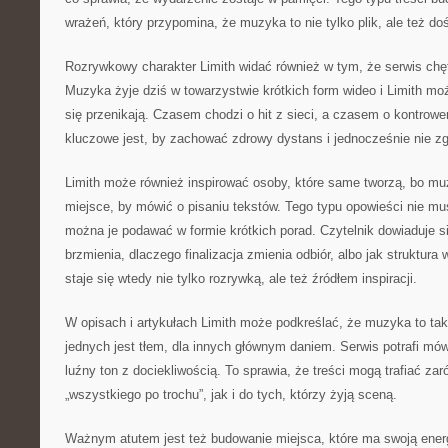
wrażeń, który przypomina, że muzyka to nie tylko plik, ale też do
Rozrywkowy charakter Limith widać również w tym, że serwis chę
Muzyka żyje dziś w towarzystwie krótkich form wideo i Limith mo
się przenikają. Czasem chodzi o hit z sieci, a czasem o kontro
kluczowe jest, by zachować zdrowy dystans i jednocześnie nie z
Limith może również inspirować osoby, które same tworzą, bo mu
miejsce, by mówić o pisaniu tekstów. Tego typu opowieści nie m
można je podawać w formie krótkich porad. Czytelnik dowiaduje s
brzmienia, dlaczego finalizacja zmienia odbiór, albo jak struktur
staje się wtedy nie tylko rozrywką, ale też źródłem inspiracji.
W opisach i artykułach Limith może podkreślać, że muzyka to tak
jednych jest tłem, dla innych głównym daniem. Serwis potrafi mów
luźny ton z dociekliwością. To sprawia, że treści mogą trafiać za
„wszystkiego po trochu”, jak i do tych, którzy żyją sceną.
Ważnym atutem jest też budowanie miejsca, które ma swoją energ