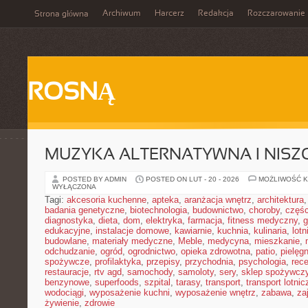
Archiwum
Harcerz
Redakcja
Rozczarowanie
Strona główna
ROSNĄ
MUZYKA ALTERNATYWNA I NIS
POSTED BY ADMIN
POSTED ON LUT - 20 - 2026
MOŻLIWOŚĆ 
WYŁĄCZONA
Tagi:
akcesoria kuchenne
,
apteka
,
aranżacja wnętrz
,
architektura
badania genetyczne
,
biotechnologia
,
budownictwo
,
choroby
,
częś
diagnostyka
,
dieta
,
dom
,
elektryka
,
farmacja
,
fitness medyczny
,
g
edukacyjne
,
instalacje domowe
,
kawiarnie
,
kuchnia
,
kulinaria
,
lot
budowlane
,
materiały medyczne
,
Meble
,
medycyna
,
mieszkanie
,
odchudzanie
,
ogród
,
ogrodnictwo
,
opieka zdrowotna
,
patio
,
pielęgn
spożywcze
,
profilaktyka
,
przepisy
,
przychodnia
,
psychologia
,
rece
restauracje
,
rtv agd
,
samochody
,
samoloty
,
sery
,
sklep spożywcz
benzynowe
,
superfoods
,
szpital
,
tarasy
,
transport
,
transport lotnic
wodociągi
,
wyposażenie kuchni
,
wyposażenie wnętrz
,
zabawa
,
za
żywienie
,
zdrowie