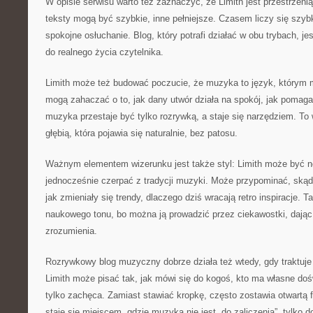
W opisie serwisu warto też zaznaczyć, że Limith jest przestrzeni
teksty mogą być szybkie, inne pełniejsze. Czasem liczy się szy
spokojne osłuchanie. Blog, który potrafi działać w obu trybach, j
do realnego życia czytelnika.
Limith może też budować poczucie, że muzyka to język, którym 
mogą zahaczać o to, jak dany utwór działa na spokój, jak pomaga 
muzyka przestaje być tylko rozrywką, a staje się narzędziem. To w
głębią, która pojawia się naturalnie, bez patosu.
Ważnym elementem wizerunku jest także styl: Limith może być 
jednocześnie czerpać z tradycji muzyki. Może przypominać, skąd
jak zmieniały się trendy, dlaczego dziś wracają retro inspiracje.
naukowego tonu, bo można ją prowadzić przez ciekawostki, dając
zrozumienia.
Rozrywkowy blog muzyczny dobrze działa też wtedy, gdy traktuje 
Limith może pisać tak, jak mówi się do kogoś, kto ma własne doś
tylko zachęca. Zamiast stawiać kropkę, często zostawia otwartą f
staje się miejscem, gdzie muzyka nie jest „do zaliczenia”, tylko d