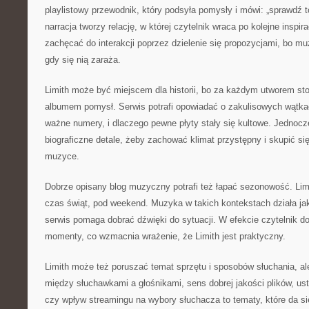
playlistowy przewodnik, który podsyła pomysły i mówi: „sprawdź t
narracja tworzy relację, w której czytelnik wraca po kolejne inspi
zachęcać do interakcji poprzez dzielenie się propozycjami, bo muz
gdy się nią zaraża.
Limith może być miejscem dla historii, bo za każdym utworem st
albumem pomysł. Serwis potrafi opowiadać o zakulisowych wątka
ważne numery, i dlaczego pewne płyty stały się kultowe. Jednoc
biograficzne detale, żeby zachować klimat przystępny i skupić si
muzyce.
Dobrze opisany blog muzyczny potrafi też łapać sezonowość. Lim
czas świąt, pod weekend. Muzyka w takich kontekstach działa jak
serwis pomaga dobrać dźwięki do sytuacji. W efekcie czytelnik d
momenty, co wzmacnia wrażenie, że Limith jest praktyczny.
Limith może też poruszać temat sprzętu i sposobów słuchania, ale
między słuchawkami a głośnikami, sens dobrej jakości plików, us
czy wpływ streamingu na wybory słuchacza to tematy, które da si