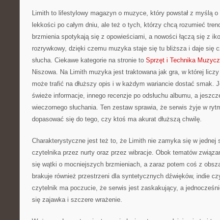
Limith to lifestylowy magazyn o muzyce, który powstał z myślą o
lekkości po całym dniu, ale też o tych, którzy chcą rozumieć tren
brzmienia spotykają się z opowieściami, a nowości łączą się z i
rozrywkowy, dzięki czemu muzyka staje się tu bliższa i daje się 
słucha. Ciekawe kategorie na stronie to
Sprzęt i Technika Muzyc
Niszowa. Na Limith muzyka jest traktowana jak gra, w której liczy
może trafić na dłuższy opis i w każdym wariancie dostać smak. J
świeże informacje, innego recenzje po odsłuchu albumu, a jeszcze 
wieczornego słuchania. Ten zestaw sprawia, że serwis żyje w rytmi
dopasować się do tego, czy ktoś ma akurat dłuższą chwilę.
Charakterystyczne jest też to, że Limith nie zamyka się w jednej 
czytelnika przez nurty oraz przez wibracje. Obok tematów zwią
się wątki o mocniejszych brzmieniach, a zaraz potem coś z obszar
brakuje również przestrzeni dla syntetycznych dźwięków, indie c
czytelnik ma poczucie, że serwis jest zaskakujący, a jednocześni
się zajawka i szczere wrażenie.