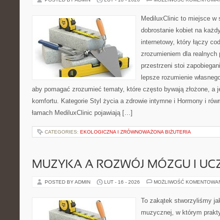
MediluxClinic to miejsce w 
dobrostanie kobiet na każdy
internetowy, który łączy c
zrozumieniem dla realnych 
przestrzeni stoi zapobiega
lepsze rozumienie własnego
aby pomagać zrozumieć tematy, które często bywają złożone, a j
komfortu. Kategorie Styl życia a zdrowie intymne i Hormony i r
łamach MediluxClinic pojawiają […]
CATEGORIES:
EKOLOGICZNA I ZRÓWNOWAŻONA BIŻUTERIA
MUZYKA A ROZWÓJ MÓZGU I UCZ
POSTED BY ADMIN
LUT - 16 - 2026
MOŻLIWOŚĆ KOMENTOWA
To zakątek stworzyliśmy ja
muzycznej, w którym prakty