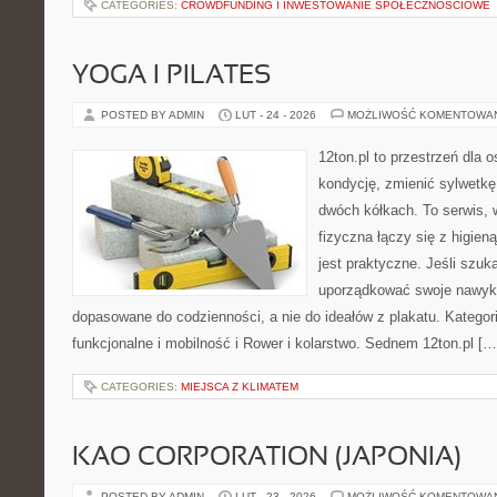
CATEGORIES:
CROWDFUNDING I INWESTOWANIE SPOŁECZNOŚCIOWE
YOGA I PILATES
POSTED BY ADMIN
LUT - 24 - 2026
MOŻLIWOŚĆ KOMENTOWA
12ton.pl to przestrzeń dla 
kondycję, zmienić sylwetkę
dwóch kółkach. To serwis,
fizyczna łączy się z higien
jest praktyczne. Jeśli szu
uporządkować swoje nawyki
dopasowane do codzienności, a nie do ideałów z plakatu. Kategori
funkcjonalne i mobilność i Rower i kolarstwo. Sednem 12ton.pl […
CATEGORIES:
MIEJSCA Z KLIMATEM
KAO CORPORATION (JAPONIA)
POSTED BY ADMIN
LUT - 23 - 2026
MOŻLIWOŚĆ KOMENTOWA