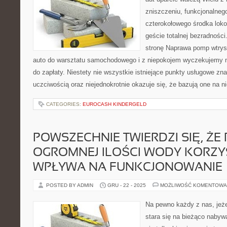
zniszczeniu, funkcjonalnego
czterokołowego środka lokom
geście totalnej bezradności
stronę Naprawa pomp wtry
auto do warsztatu samochodowego i z niepokojem wyczekujemy 
do zapłaty. Niestety nie wszystkie istniejące punkty usługowe zn
uczciwością oraz niejednokrotnie okazuje się, że bazują one na n
CATEGORIES:
EUROCASH KINDERGELD
POWSZECHNIE TWIERDZI SIĘ, ŻE P
OGROMNEJ ILOŚCI WODY KORZY
WPŁYWA NA FUNKCJONOWANIE
POSTED BY ADMIN
GRU - 22 - 2025
MOŻLIWOŚĆ KOMENTOWA
Na pewno każdy z nas, jeże
stara się na bieżąco naby