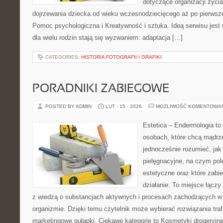
dotyczące organizacji życi
dojrzewania dziecka od wieku wczesnodziecięcego aż po pierwsze
Pomoc psychologiczna i Kreatywność i sztuka. Ideą serwisu jest 
dla wielu rodzin stają się wyzwaniem: adaptacja […]
CATEGORIES:
HISTORIA FOTOGRAFII I GRAFIKI
PORADNIKI ZABIEGOWE
POSTED BY ADMIN
LUT - 15 - 2026
MOŻLIWOŚĆ KOMENTOWA
Estetica – Endermologia to
osobach, które chcą mądrze
jednocześnie rozumieć, jak 
pielęgnacyjne, na czym po
estetyczne oraz które zabi
działanie. To miejsce łączy
z wiedzą o substancjach aktywnych i procesach zachodzących w 
organizmie. Dzięki temu czytelnik może wybierać rozwiązania traf
marketingowe pułapki. Ciekawe kategorie to Kosmetyki drogeryjne