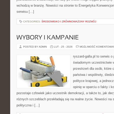
wchodzą w branżę. Nowości na stronie to Energetyka Konwencjona
serwisu […]
CATEGORIES:
ŚRODOWISKO I ZRÓWNOWAŻONY ROZWÓJ
WYBORY I KAMPANIE
POSTED BY ADMIN
LUT - 25 - 2026
MOŻLIWOŚĆ KOMENTOWA
ryszard-galla.pl to serwis o 
świadomym uczestnictwie w
przestrzeń dla osób, które
państwa i wspólnoty, śledz
polityce krajowej, a jedno
opinię w oparciu o fakty i 
pozostaje człowiek jako uczestnik demokracji, a także to, jak d
różnych szczeblach przekładają się na realne życie. Nowości na 
polityczna i […]