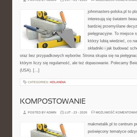
johnmasters-polska.pl to pl
interesują się światem bea
bardziej przemyślane decy
pielęgnacyjne. To miejsce 
którzy lubią wiedzieć, co na
składniki i jak budować sc
oraz bez przypadkowych wyborów. Strona skupia się na pielęgnacj
którym liczy się regularność, ale też dopasowanie. Polecamy Bei
(USA). […]
CATEGORIES:
HOLANDIA
KOMPOSTOWANIE
POSTED BY ADMIN
LUT - 23 - 2026
MOŻLIWOŚĆ KOMENTOWA
makmetalik.pl to centrum 
poświęcony tematyce odzy