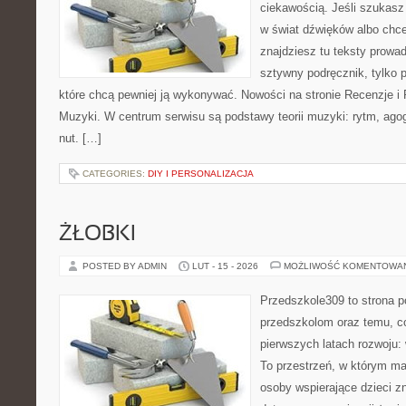
ciekawością. Jeśli szukas
w świat dźwięków albo chc
znajdziesz tu teksty prowad
sztywny podręcznik, tylko 
które chcą pewniej ją wykonywać. Nowości na stronie Recenzje i 
Muzyki. W centrum serwisu są podstawy teorii muzyki: rytm, agog
nut. […]
CATEGORIES:
DIY I PERSONALIZACJA
ŻŁOBKI
POSTED BY ADMIN
LUT - 15 - 2026
MOŻLIWOŚĆ KOMENTOWA
Przedszkole309 to strona p
przedszkolom oraz temu, c
pierwszych latach rozwoju: 
To przestrzeń, w którym ma
osoby wspierające dzieci z