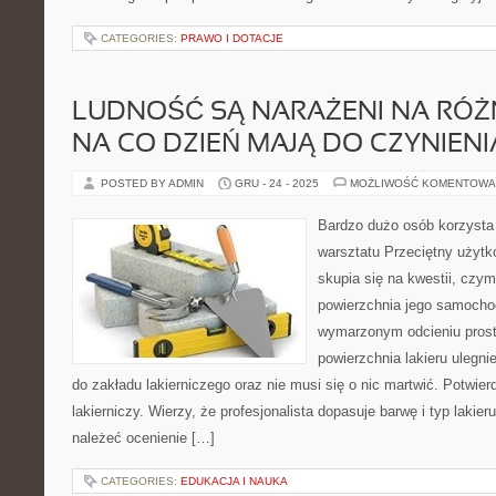
CATEGORIES:
PRAWO I DOTACJE
LUDNOŚĆ SĄ NARAŻENI NA RÓŻN
NA CO DZIEŃ MAJĄ DO CZYNIENI
POSTED BY ADMIN
GRU - 24 - 2025
MOŻLIWOŚĆ KOMENTOWA
Bardzo dużo osób korzysta
warsztatu Przeciętny użyt
skupia się na kwestii, czy
powierzchnia jego samocho
wymarzonym odcieniu prosto 
powierzchnia lakieru ulegni
do zakładu lakierniczego oraz nie musi się o nic martwić. Potwierd
lakierniczy. Wierzy, że profesjonalista dopasuje barwę i typ lakier
należeć ocenienie […]
CATEGORIES:
EDUKACJA I NAUKA