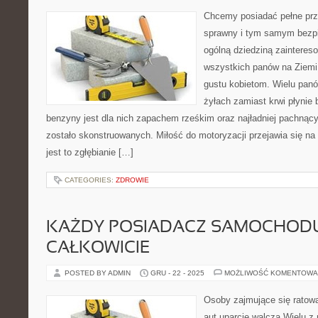
Chcemy posiadać pełne prz
sprawny i tym samym bezpi
ogólną dziedziną zainteres
wszystkich panów na Ziemi.
gustu kobietom. Wielu panó
żyłach zamiast krwi płynie
benzyny jest dla nich zapachem rześkim oraz najładniej pachnąc
zostało skonstruowanych. Miłość do motoryzacji przejawia się na
jest to zgłębianie […]
CATEGORIES:
ZDROWIE
KAŻDY POSIADACZ SAMOCHOD
CAŁKOWICIE
POSTED BY ADMIN
GRU - 22 - 2025
MOŻLIWOŚĆ KOMENTOWA
Osoby zajmujące się ratow
aut uparcie walczą Wielu z 