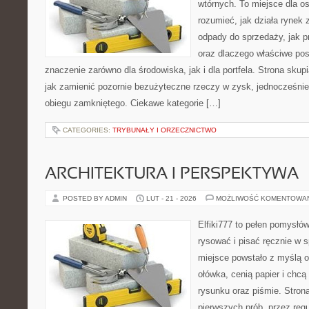
wtórnych. To miejsce dla osó
rozumieć, jak działa rynek
odpady do sprzedaży, jak p
oraz dlaczego właściwe po
znaczenie zarówno dla środowiska, jak i dla portfela. Strona skup
jak zamienić pozornie bezużyteczne rzeczy w zysk, jednocześni
obiegu zamkniętego. Ciekawe kategorie […]
CATEGORIES:
TRYBUNAŁY I ORZECZNICTWO
ARCHITEKTURA I PERSPEKTYWA
POSTED BY ADMIN
LUT - 21 - 2026
MOŻLIWOŚĆ KOMENTOWA
Elfiki777 to pełen pomysłów
rysować i pisać ręcznie w 
miejsce powstało z myślą o
ołówka, cenią papier i chc
rysunku oraz piśmie. Stron
pierwszych prób, przez regu