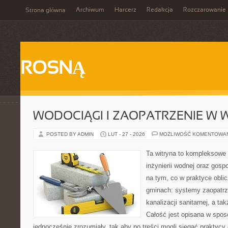
Archiwum
Harcerz
Redakcja
Rozczarowanie
Strona główna
ROSNĄ
WODOCIĄGI I ZAOPATRZENIE W
POSTED BY ADMIN
LUT - 27 - 2026
MOŻLIWOŚĆ KOMENTOWA
Ta witryna to kompleksowe 
inżynierii wodnej oraz gosp
na tym, co w praktyce oblic
gminach: systemy zaopatrz
kanalizacji sanitarnej, a t
Całość jest opisana w spos
jednocześnie zrozumiały, tak aby po treści mogli sięgać praktycy 