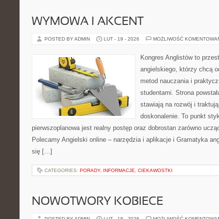
WYMOWA I AKCENT
POSTED BY ADMIN
LUT - 19 - 2026
MOŻLIWOŚĆ KOMENTOWA
Kongres Anglistów to przest
angielskiego, którzy chcą 
metod nauczania i praktyc
studentami. Strona powstał
stawiają na rozwój i traktuj
doskonalenie. To punkt styku
pierwszoplanowa jest realny postęp oraz dobrostan zarówno ucząc
Polecamy Angielski online – narzędzia i aplikacje i Gramatyka ang
się […]
CATEGORIES:
PORADY, INFORMACJE, CIEKAWOSTKI
NOWOTWORY KOBIECE
POSTED BY ADMIN
LUT - 18 - 2026
MOŻLIWOŚĆ KOMENTOWA