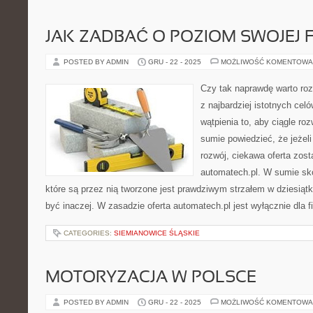
JAK ZADBAĆ O POZIOM SWOJEJ 
POSTED BY ADMIN
GRU - 22 - 2025
MOŻLIWOŚĆ KOMENTOWA
Czy tak naprawdę warto ro
z najbardziej istotnych cel
wątpienia to, aby ciągle ro
sumie powiedzieć, że jeżel
rozwój, ciekawa oferta zos
automatech.pl. W sumie sko
które są przez nią tworzone jest prawdziwym strzałem w dziesią
być inaczej. W zasadzie oferta automatech.pl jest wyłącznie dla f
CATEGORIES:
SIEMIANOWICE ŚLĄSKIE
MOTORYZACJA W POLSCE
POSTED BY ADMIN
GRU - 22 - 2025
MOŻLIWOŚĆ KOMENTOWA