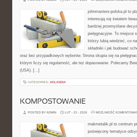
johnmasters-polska.pl to pl
interesują się światem bea
bardziej przemyślane decy
pielęgnacyjne. To miejsce 
którzy lubią wiedzieć, co na
składniki i jak budować sc
oraz bez przypadkowych wyborów. Strona skupia się na pielęgnacj
którym liczy się regularność, ale też dopasowanie. Polecamy Bei
(USA). […]
CATEGORIES:
HOLANDIA
KOMPOSTOWANIE
POSTED BY ADMIN
LUT - 23 - 2026
MOŻLIWOŚĆ KOMENTOWA
makmetalik.pl to centrum 
poświęcony tematyce odzy