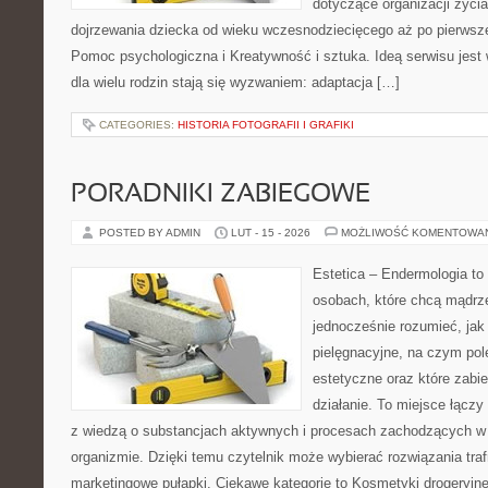
dotyczące organizacji życi
dojrzewania dziecka od wieku wczesnodziecięcego aż po pierwsze
Pomoc psychologiczna i Kreatywność i sztuka. Ideą serwisu jest 
dla wielu rodzin stają się wyzwaniem: adaptacja […]
CATEGORIES:
HISTORIA FOTOGRAFII I GRAFIKI
PORADNIKI ZABIEGOWE
POSTED BY ADMIN
LUT - 15 - 2026
MOŻLIWOŚĆ KOMENTOWA
Estetica – Endermologia to
osobach, które chcą mądrze
jednocześnie rozumieć, jak 
pielęgnacyjne, na czym po
estetyczne oraz które zabi
działanie. To miejsce łączy
z wiedzą o substancjach aktywnych i procesach zachodzących w 
organizmie. Dzięki temu czytelnik może wybierać rozwiązania traf
marketingowe pułapki. Ciekawe kategorie to Kosmetyki drogeryjne