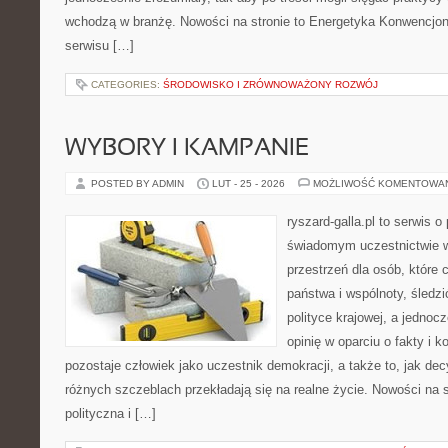
wchodzą w branżę. Nowości na stronie to Energetyka Konwencjona
serwisu […]
CATEGORIES:
ŚRODOWISKO I ZRÓWNOWAŻONY ROZWÓJ
WYBORY I KAMPANIE
POSTED BY ADMIN
LUT - 25 - 2026
MOŻLIWOŚĆ KOMENTOWA
ryszard-galla.pl to serwis o 
świadomym uczestnictwie w
przestrzeń dla osób, które
państwa i wspólnoty, śledz
polityce krajowej, a jedno
opinię w oparciu o fakty i 
pozostaje człowiek jako uczestnik demokracji, a także to, jak d
różnych szczeblach przekładają się na realne życie. Nowości na 
polityczna i […]