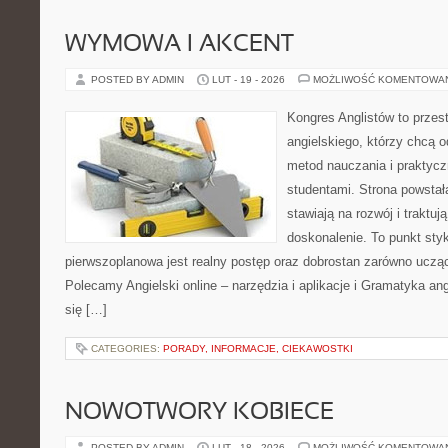
WYMOWA I AKCENT
POSTED BY ADMIN
LUT - 19 - 2026
MOŻLIWOŚĆ KOMENTOWA
Kongres Anglistów to przest
angielskiego, którzy chcą 
metod nauczania i praktyc
studentami. Strona powstał
stawiają na rozwój i traktuj
doskonalenie. To punkt styku
pierwszoplanowa jest realny postęp oraz dobrostan zarówno ucząc
Polecamy Angielski online – narzędzia i aplikacje i Gramatyka ang
się […]
CATEGORIES:
PORADY, INFORMACJE, CIEKAWOSTKI
NOWOTWORY KOBIECE
POSTED BY ADMIN
LUT - 18 - 2026
MOŻLIWOŚĆ KOMENTOWA