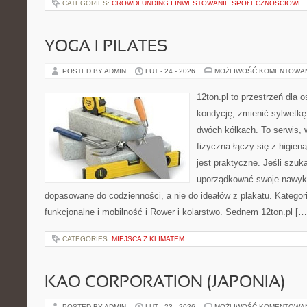
CATEGORIES:
CROWDFUNDING I INWESTOWANIE SPOŁECZNOŚCIOWE
YOGA I PILATES
POSTED BY ADMIN
LUT - 24 - 2026
MOŻLIWOŚĆ KOMENTOWA
12ton.pl to przestrzeń dla 
kondycję, zmienić sylwetkę
dwóch kółkach. To serwis,
fizyczna łączy się z higien
jest praktyczne. Jeśli szu
uporządkować swoje nawyki
dopasowane do codzienności, a nie do ideałów z plakatu. Kategori
funkcjonalne i mobilność i Rower i kolarstwo. Sednem 12ton.pl […
CATEGORIES:
MIEJSCA Z KLIMATEM
KAO CORPORATION (JAPONIA)
POSTED BY ADMIN
LUT - 23 - 2026
MOŻLIWOŚĆ KOMENTOWA