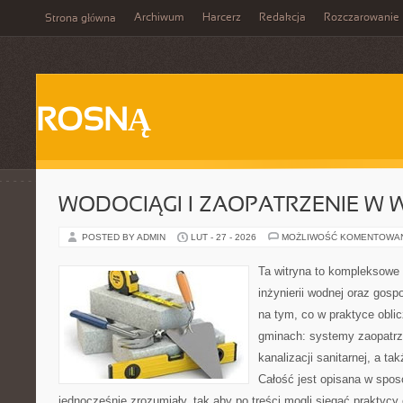
Archiwum
Harcerz
Redakcja
Rozczarowanie
Strona główna
ROSNĄ
WODOCIĄGI I ZAOPATRZENIE W
POSTED BY ADMIN
LUT - 27 - 2026
MOŻLIWOŚĆ KOMENTOWA
Ta witryna to kompleksowe 
inżynierii wodnej oraz gosp
na tym, co w praktyce oblic
gminach: systemy zaopatrz
kanalizacji sanitarnej, a t
Całość jest opisana w spos
jednocześnie zrozumiały, tak aby po treści mogli sięgać praktycy 