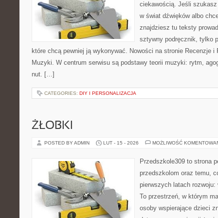
ciekawością. Jeśli szukas
w świat dźwięków albo chc
znajdziesz tu teksty prowad
sztywny podręcznik, tylko 
które chcą pewniej ją wykonywać. Nowości na stronie Recenzje i 
Muzyki. W centrum serwisu są podstawy teorii muzyki: rytm, agog
nut. […]
CATEGORIES:
DIY I PERSONALIZACJA
ŻŁOBKI
POSTED BY ADMIN
LUT - 15 - 2026
MOŻLIWOŚĆ KOMENTOWA
Przedszkole309 to strona p
przedszkolom oraz temu, c
pierwszych latach rozwoju: 
To przestrzeń, w którym ma
osoby wspierające dzieci z