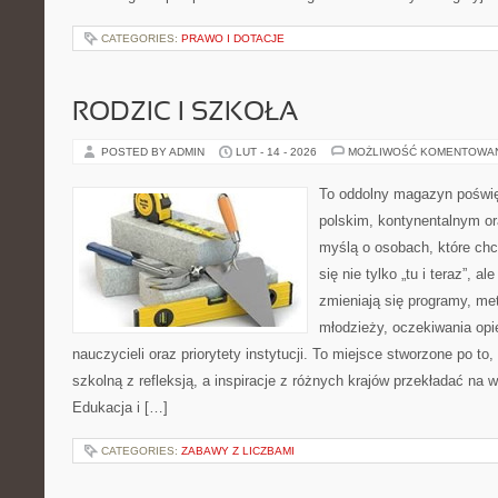
CATEGORIES:
PRAWO I DOTACJE
RODZIC I SZKOŁA
POSTED BY ADMIN
LUT - 14 - 2026
MOŻLIWOŚĆ KOMENTOWA
To oddolny magazyn poświę
polskim, kontynentalnym o
myślą o osobach, które chc
się nie tylko „tu i teraz”, a
zmieniają się programy, met
młodzieży, oczekiwania op
nauczycieli oraz priorytety instytucji. To miejsce stworzone po to
szkolną z refleksją, a inspiracje z różnych krajów przekładać na
Edukacja i […]
CATEGORIES:
ZABAWY Z LICZBAMI