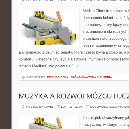
MediluxClinic to miejsce w 
dobrostanie kobiet na każdy
internetowy, który łączy c
zrozumieniem dla realnych 
przestrzeni stoi zapobiega
lepsze rozumienie własnego
aby pomagać zrozumieć tematy, które często bywają złożone, a j
komfortu. Kategorie Styl życia a zdrowie intymne i Hormony i r
łamach MediluxClinic pojawiają […]
CATEGORIES:
EKOLOGICZNA I ZRÓWNOWAŻONA BIŻUTERIA
MUZYKA A ROZWÓJ MÓZGU I UCZ
POSTED BY ADMIN
LUT - 16 - 2026
MOŻLIWOŚĆ KOMENTOWA
To zakątek stworzyliśmy ja
muzycznej, w którym prakty