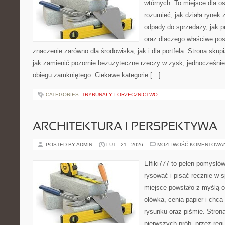
wtórnych. To miejsce dla osó
rozumieć, jak działa rynek
odpady do sprzedaży, jak p
oraz dlaczego właściwe po
znaczenie zarówno dla środowiska, jak i dla portfela. Strona skup
jak zamienić pozornie bezużyteczne rzeczy w zysk, jednocześni
obiegu zamkniętego. Ciekawe kategorie […]
CATEGORIES:
TRYBUNAŁY I ORZECZNICTWO
ARCHITEKTURA I PERSPEKTYWA
POSTED BY ADMIN
LUT - 21 - 2026
MOŻLIWOŚĆ KOMENTOWA
Elfiki777 to pełen pomysłów
rysować i pisać ręcznie w 
miejsce powstało z myślą o
ołówka, cenią papier i chc
rysunku oraz piśmie. Stron
pierwszych prób, przez regu