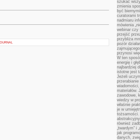
szukać wszys
zmienia spos
być biernymi
curatorami t
nadmiaru in
mówienia „ni
webinar czy
przejść przez
przybliża mn
JOURNAL
pozór działa
zajmującego,
przynosi wię
W ten sposó
energię i gł
najbardziej 
istotne jest
Jeżeli uczym
przerabianie
wiadomości,
materiałów.
zawodowe, k
wiedzy w pro
właśnie prak
je w umiejęt
tożsamości. 
abstrakcyjny
również zad
„twardym” i 
jak program
danych, zwię