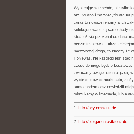
Wybierając samochód, nie tylko ki
też, powinniśmy zdecydować na pr
coraz to nowsze renomy a ich zaku
selekcjonowane są samochody niem
ktoś już się przekonał do danej m
będzie inspirował. Także selekcjon
nadzwyczaj droga, to znaczy że cz
Ponieważ, nie każdego jest stać na
cześć do niego będzie kosztować p
zwracamy uwagę, orientując się w 
wybór stosownej marki auta, zleży 
samochodem oraz odwiedzili miejsc
odszukamy w Internecie, lub ewen
1.
http://bey-dessous.de
2.
http://biergarten-ostkreuz.de