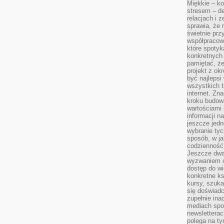
Miękkie – ko
stresem – de
relacjach i z
sprawia, że 
świetnie prz
współpracowa
które spotyk
konkretnych 
pamiętać, że
projekt z ok
być najleps
wszystkich t
internet. Zn
kroku budowa
wartościami 
informacji n
jeszcze jedn
wybranie tyc
sposób, w j
codzienność
Jeszcze dwa
wyzwaniem cz
dostęp do wi
konkretne ks
kursy, szuka
się doświad
zupełnie ina
mediach spo
newsletterac
polega na ty