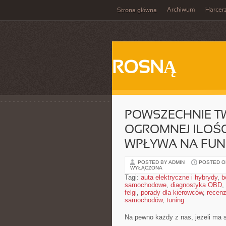
Archiwum
Harcer
Strona główna
ROSNĄ
POWSZECHNIE TWI
OGROMNEJ ILOŚ
WPŁYWA NA FU
POSTED BY ADMIN
POSTED ON
WYŁĄCZONA
Tagi:
auta elektryczne i hybrydy
,
b
samochodowe
,
diagnostyka OBD
,
felgi
,
porady dla kierowców
,
recenz
samochodów
,
tuning
Na pewno każdy z nas, jeżeli ma 