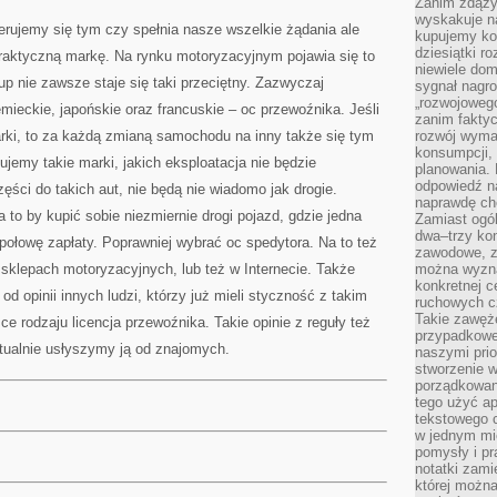
Zanim zdąży
wyskakuje na
erujemy się tym czy spełnia nasze wszelkie żądania ale
kupujemy ko
dziesiątki r
aktyczną markę. Na rynku motoryzacyjnym pojawia się to
niewiele do
p nie zawsze staje się taki przeciętny. Zazwyczaj
sygnał nagr
„rozwojowego
ieckie, japońskie oraz francuskie – oc przewoźnika. Jeśli
zanim fakty
arki, to za każdą zmianą samochodu na inny także się tym
rozwój wyma
konsumpcji, 
ujemy takie marki, jakich eksploatacja nie będzie
planowania.
odpowiedź na
ęści do takich aut, nie będą nie wiadomo jak drogie.
naprawdę ch
 to by kupić sobie niezmiernie drogi pojazd, gdzie jedna
Zamiast ogól
dwa–trzy kon
ołowę zapłaty. Poprawniej wybrać oc spedytora. Na to też
zawodowe, zd
sklepach motoryzacyjnych, lub też w Internecie. Także
można wyzna
konkretnej c
od opinii innych ludzi, którzy już mieli styczność z takim
ruchowych cz
Takie zawęże
e rodzaju licencja przewoźnika. Takie opinie z reguły też
przypadkowe 
tualnie usłyszymy ją od znajomych.
naszymi prio
stworzenie 
porządkowan
tego użyć ap
tekstowego 
w jednym mie
pomysły i p
notatki zami
której możn