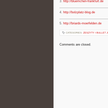
3.
http://bluemchen-frankfurt.de
4.
http://bolzplatz-blog.de
5.
http://briards-moerfelden.de
CATEGORIES:
ZESZYTY I BULLET 
Comments are closed.