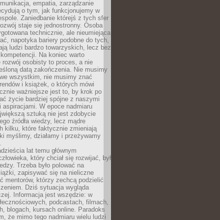
munikacja, empatia, zarządzanie
cydują o tym, jak funkcjonujemy w
espole. Zaniedbanie którejś z tych sfer
rozwój staje się jednostronny. Osoba
ygotowana technicznie, ale nieumiejąca
ć, napotyka bariery podobne do tych,
ają ludzi bardzo towarzyskich, lecz bez
kompetencji. Na koniec warto
 rozwój osobisty to proces, a nie
reśloną datą zakończenia. Nie musimy
i we wszystkim, nie musimy znać
rendów i książek, o których mówi
acznie ważniejsze jest to, by krok po
ć życie bardziej spójne z naszymi
i aspiracjami. W epoce nadmiaru
ajwiększą sztuką nie jest zdobycie
ego źródła wiedzy, lecz mądre
h kilku, które faktycznie zmieniają
aki myślimy, działamy i przeżywamy
.
dzieścia lat temu głównym
łowieka, który chciał się rozwijać, był
edzy. Trzeba było polować na
iążki, zapisywać się na nieliczne
ć mentorów, którzy zechcą podzielić
czeniem. Dziś sytuacja wygląda
czej. Informacja jest wszędzie: w
łecznościowych, podcastach, filmach,
h, blogach, kursach online. Paradoks
m, że mimo tego nadmiaru wielu ludzi