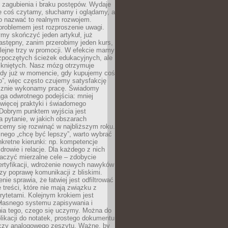
 zagubienia i braku postępów. Wydaje
le coś czytamy, słuchamy i oglądamy, a
no nazwać to realnym rozwojem.
roblemem jest rozproszenie uwagi.
my skończyć jeden artykuł, już
stępny, zanim przerobimy jeden kurs,
lejne trzy w promocji. W efekcie mamy
ozpoczętych ścieżek edukacyjnych, ale
mkniętych. Nasz mózg otrzymuje
ody już w momencie, gdy kupujemy coś
”, więc często czujemy satysfakcję
cznie wykonamy pracę. Świadomy
ga odwrotnego podejścia: mniej
więcej praktyki i świadomego
 Dobrym punktem wyjścia jest
 pytanie, w jakich obszarach
cemy się rozwinąć w najbliższym roku.
nego „chcę być lepszy”, warto wybrać
kretne kierunki: np. kompetencje
rowie i relacje. Dla każdego z nich
czyć mierzalne cele – zdobycie
ertyfikacji, wdrożenie nowych nawyków
y poprawę komunikacji z bliskimi.
nie sprawia, że łatwiej jest odfiltrować
treści, które nie mają związku z
rytetami. Kolejnym krokiem jest
własnego systemu zapisywania i
ia tego, czego się uczymy. Można do
likacji do notatek, prostego dokumentu
czy analogowego zeszytu. Ważne, by