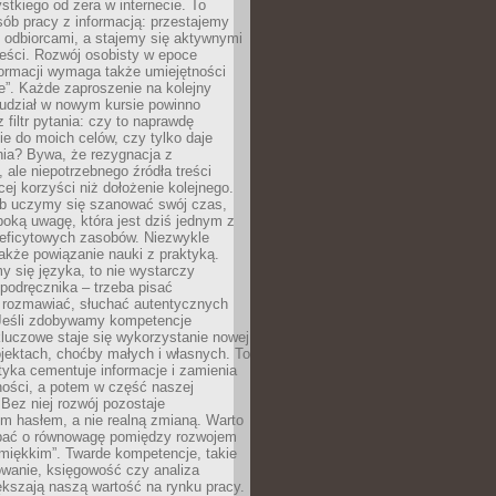
tkiego od zera w internecie. To
ób pracy z informacją: przestajemy
 odbiorcami, a stajemy się aktywnymi
reści. Rozwój osobisty w epoce
formacji wymaga także umiejętności
e”. Każde zaproszenie na kolejny
 udział w nowym kursie powinno
 filtr pytania: czy to naprawdę
ie do moich celów, czy tylko daje
nia? Bywa, że rezygnacja z
 ale niepotrzebnego źródła treści
cej korzyści niż dołożenie kolejnego.
b uczymy się szanować swój czas,
ęboką uwagę, która jest dziś jednym z
deficytowych zasobów. Niezwykle
 także powiązanie nauki z praktyką.
y się języka, to nie wystarczy
 podręcznika – trzeba pisać
 rozmawiać, słuchać autentycznych
 Jeśli zdobywamy kompetencje
luczowe staje się wykorzystanie nowej
jektach, choćby małych i własnych. To
tyka cementuje informacje i zamienia
ności, a potem w część naszej
Bez niej rozwój pozostaje
m hasłem, a nie realną zmianą. Warto
bać o równowagę pomiędzy rozwojem
„miękkim”. Twarde kompetencje, takie
owanie, księgowość czy analiza
kszają naszą wartość na rynku pracy.