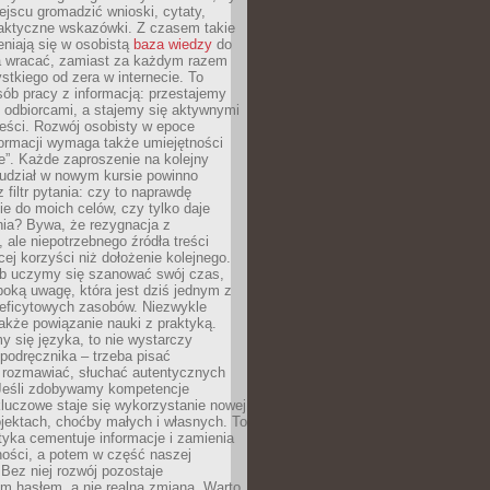
jscu gromadzić wnioski, cytaty,
raktyczne wskazówki. Z czasem takie
eniają się w osobistą
baza wiedzy
do
a wracać, zamiast za każdym razem
tkiego od zera w internecie. To
ób pracy z informacją: przestajemy
 odbiorcami, a stajemy się aktywnymi
reści. Rozwój osobisty w epoce
formacji wymaga także umiejętności
e”. Każde zaproszenie na kolejny
 udział w nowym kursie powinno
 filtr pytania: czy to naprawdę
ie do moich celów, czy tylko daje
nia? Bywa, że rezygnacja z
 ale niepotrzebnego źródła treści
cej korzyści niż dołożenie kolejnego.
b uczymy się szanować swój czas,
ęboką uwagę, która jest dziś jednym z
deficytowych zasobów. Niezwykle
 także powiązanie nauki z praktyką.
y się języka, to nie wystarczy
 podręcznika – trzeba pisać
 rozmawiać, słuchać autentycznych
 Jeśli zdobywamy kompetencje
luczowe staje się wykorzystanie nowej
jektach, choćby małych i własnych. To
tyka cementuje informacje i zamienia
ności, a potem w część naszej
Bez niej rozwój pozostaje
m hasłem, a nie realną zmianą. Warto