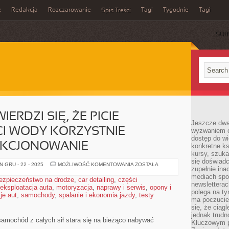
z
Redakcja
Rozczarowanie
Tagi
Tygodnie
Tagi
Spis Treści
SUB
ERDZI SIĘ, ŻE PICIE
Jeszcze dwa
CI WODY KORZYSTNIE
wyzwaniem cz
dostęp do wi
NKCJONOWANIE
konkretne ks
kursy, szuka
się doświad
POWSZECHNIE
 GRU - 22 - 2025
MOŻLIWOŚĆ KOMENTOWANIA
ZOSTAŁA
zupełnie ina
TWIERDZI
SIĘ,
mediach spo
ezpieczeństwo na drodze
,
car detailing
,
części
ŻE
newsletterac
eksploatacja auta
,
motoryzacja
,
naprawy i serwis
PICIE
,
opony i
polega na ty
OGROMNEJ
je aut
,
samochody
,
spalanie i ekonomia jazdy
,
testy
ILOŚCI
ma poczucie
WODY
się, że ciąg
KORZYSTNIE
jednak trud
WPŁYWA
samochód z całych sił stara się na bieżąco nabywać
NA
Kluczowym p
FUNKCJONOWANIE