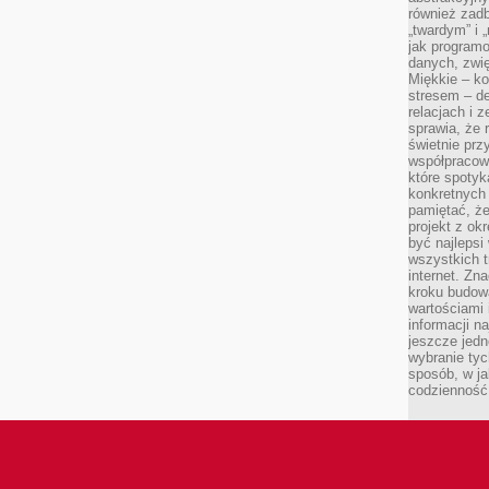
również zad
„twardym” i 
jak program
danych, zwię
Miękkie – ko
stresem – de
relacjach i z
sprawia, że 
świetnie prz
współpracowa
które spotyk
konkretnych 
pamiętać, że
projekt z ok
być najleps
wszystkich t
internet. Zn
kroku budowa
wartościami 
informacji n
jeszcze jedn
wybranie tyc
sposób, w j
codzienność