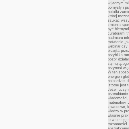
w jednym mie
pomysły i p
notatki zami
której możn
szukać wszys
zmienia spos
być biernymi
curatorami t
nadmiaru in
mówienia „ni
webinar czy
przejść przez
przybliża mn
pozór działa
zajmującego,
przynosi wię
W ten sposó
energię i gł
najbardziej 
istotne jest
Jeżeli uczym
przerabianie
wiadomości,
materiałów.
zawodowe, k
wiedzy w pro
właśnie prak
je w umiejęt
tożsamości. 
abstrakcyjny