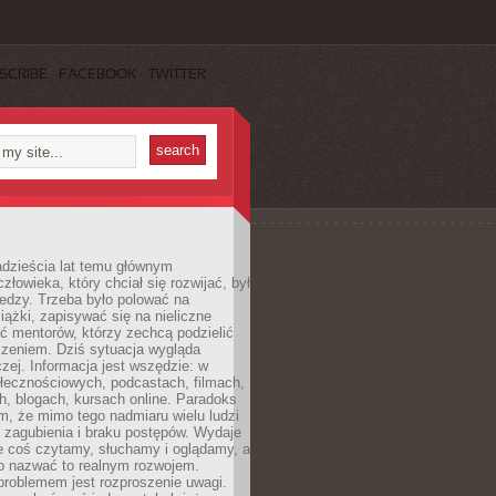
SCRIBE
FACEBOOK
TWITTER
dzieścia lat temu głównym
łowieka, który chciał się rozwijać, był
edzy. Trzeba było polować na
iążki, zapisywać się na nieliczne
ć mentorów, którzy zechcą podzielić
czeniem. Dziś sytuacja wygląda
czej. Informacja jest wszędzie: w
łecznościowych, podcastach, filmach,
h, blogach, kursach online. Paradoks
m, że mimo tego nadmiaru wielu ludzi
 zagubienia i braku postępów. Wydaje
le coś czytamy, słuchamy i oglądamy, a
no nazwać to realnym rozwojem.
roblemem jest rozproszenie uwagi.