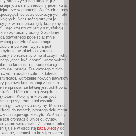
my skończyć jeden artykuł, już
stępny, zanim przerobimy jeden kurs,
lejne trzy w promocji. W efekcie mamy
ozpoczętych ścieżek edukacyjnych, ale
mkniętych. Nasz mózg otrzymuje
ody już w momencie, gdy kupujemy coś
”, więc często czujemy satysfakcję
cznie wykonamy pracę. Świadomy
ga odwrotnego podejścia: mniej
więcej praktyki i świadomego
 Dobrym punktem wyjścia jest
 pytanie, w jakich obszarach
cemy się rozwinąć w najbliższym roku.
nego „chcę być lepszy”, warto wybrać
kretne kierunki: np. kompetencje
rowie i relacje. Dla każdego z nich
czyć mierzalne cele – zdobycie
ertyfikacji, wdrożenie nowych nawyków
y poprawę komunikacji z bliskimi.
nie sprawia, że łatwiej jest odfiltrować
treści, które nie mają związku z
rytetami. Kolejnym krokiem jest
własnego systemu zapisywania i
ia tego, czego się uczymy. Można do
likacji do notatek, prostego dokumentu
czy analogowego zeszytu. Ważne, by
jscu gromadzić wnioski, cytaty,
raktyczne wskazówki. Z czasem takie
eniają się w osobistą
baza wiedzy
do
a wracać, zamiast za każdym razem