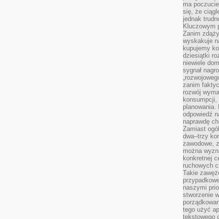
ma poczucie
się, że ciąg
jednak trud
Kluczowym p
Zanim zdąży
wyskakuje na
kupujemy ko
dziesiątki r
niewiele do
sygnał nagr
„rozwojowego
zanim fakty
rozwój wyma
konsumpcji, 
planowania.
odpowiedź na
naprawdę ch
Zamiast ogól
dwa–trzy kon
zawodowe, zd
można wyzna
konkretnej c
ruchowych cz
Takie zawęże
przypadkowe 
naszymi prio
stworzenie 
porządkowan
tego użyć ap
tekstowego 