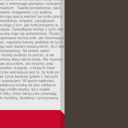
bać o równowagę pomiędzy rozwojem
„miękkim”. Twarde kompetencje, takie
owanie, księgowość czy analiza
kszają naszą wartość na rynku pracy.
munikacja, empatia, zarządzanie
cydują o tym, jak funkcjonujemy w
espole. Zaniedbanie którejś z tych sfer
rozwój staje się jednostronny. Osoba
ygotowana technicznie, ale nieumiejąca
ć, napotyka bariery podobne do tych,
ają ludzi bardzo towarzyskich, lecz bez
kompetencji. Na koniec warto
 rozwój osobisty to proces, a nie
reśloną datą zakończenia. Nie musimy
i we wszystkim, nie musimy znać
rendów i książek, o których mówi
acznie ważniejsze jest to, by krok po
ć życie bardziej spójne z naszymi
i aspiracjami. W epoce nadmiaru
ajwiększą sztuką nie jest zdobycie
ego źródła wiedzy, lecz mądre
h kilku, które faktycznie zmieniają
aki myślimy, działamy i przeżywamy
.