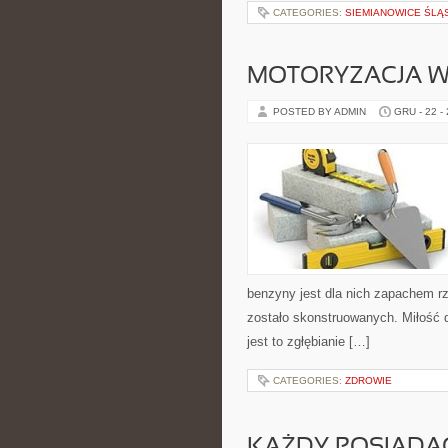
CATEGORIES:
SIEMIANOWICE ŚLĄ
MOTORYZACJA W
POSTED BY ADMIN
GRU - 22 -
benzyny jest dla nich zapachem r
zostało skonstruowanych. Miłość d
jest to zgłębianie […]
CATEGORIES:
ZDROWIE