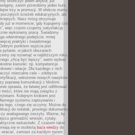
my skończyć jeden artykuł, już
stępny, zanim przerobimy jeden kurs,
lejne trzy w promocji. W efekcie mamy
ozpoczętych ścieżek edukacyjnych, ale
mkniętych. Nasz mózg otrzymuje
ody już w momencie, gdy kupujemy coś
”, więc często czujemy satysfakcję
cznie wykonamy pracę. Świadomy
ga odwrotnego podejścia: mniej
więcej praktyki i świadomego
 Dobrym punktem wyjścia jest
 pytanie, w jakich obszarach
cemy się rozwinąć w najbliższym roku.
nego „chcę być lepszy”, warto wybrać
kretne kierunki: np. kompetencje
rowie i relacje. Dla każdego z nich
czyć mierzalne cele – zdobycie
ertyfikacji, wdrożenie nowych nawyków
y poprawę komunikacji z bliskimi.
nie sprawia, że łatwiej jest odfiltrować
treści, które nie mają związku z
rytetami. Kolejnym krokiem jest
własnego systemu zapisywania i
ia tego, czego się uczymy. Można do
likacji do notatek, prostego dokumentu
czy analogowego zeszytu. Ważne, by
jscu gromadzić wnioski, cytaty,
raktyczne wskazówki. Z czasem takie
eniają się w osobistą
baza wiedzy
do
a wracać, zamiast za każdym razem