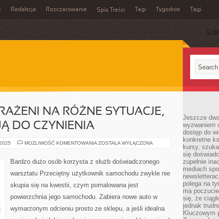
z
Redakcja
Rozczarowanie
Tagi
Tygodnie
Tagi
Spis Treści
SUB
AŻENI NA RÓŻNE SYTUACJE,
Jeszcze dwa
JĄ DO CZYNIENIA
wyzwaniem cz
dostęp do wi
konkretne ks
LUDNOŚĆ
 2025
MOŻLIWOŚĆ KOMENTOWANIA
ZOSTAŁA WYŁĄCZONA
kursy, szuka
SĄ
NARAŻENI
się doświad
NA
Bardzo dużo osób korzysta z służb doświadczonego
zupełnie ina
RÓŻNE
mediach spo
SYTUACJE,
warsztatu Przeciętny użytkownik samochodu zwykle nie
NA
newsletterac
CO
polega na ty
skupia się na kwestii, czym pomalowana jest
DZIEŃ
ma poczucie
MAJĄ
powierzchnia jego samochodu. Zabiera nowe auto w
DO
się, że ciąg
CZYNIENIA
jednak trud
wymarzonym odcieniu prosto ze sklepu, a jeśli idealna
Kluczowym p