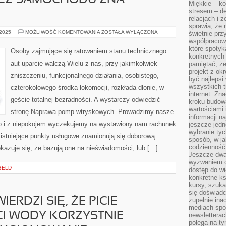
CZ SAMOCHODU ZNA
Miękkie – ko
stresem – de
relacjach i z
sprawia, że 
KAŻDY
 2025
MOŻLIWOŚĆ KOMENTOWANIA
ZOSTAŁA WYŁĄCZONA
świetnie prz
POSIADACZ
współpracowa
SAMOCHODU
które spotyk
ZNA
Osoby zajmujące się ratowaniem stanu technicznego
CAŁKOWICIE
konkretnych 
aut uparcie walczą Wielu z nas, przy jakimkolwiek
pamiętać, że
projekt z ok
zniszczeniu, funkcjonalnego działania, osobistego,
być najleps
wszystkich t
czterokołowego środka lokomocji, rozkłada dłonie, w
internet. Zn
geście totalnej bezradności. A wystarczy odwiedzić
kroku budowa
wartościami 
stronę Naprawa pomp wtryskowych. Prowadzimy nasze
informacji n
 i z niepokojem wyczekujemy na wystawiony nam rachunek
jeszcze jedn
wybranie tyc
e istniejące punkty usługowe znamionują się doborową
sposób, w j
codzienność
okazuje się, że bazują one na nieświadomości, lub […]
Jeszcze dwa
wyzwaniem cz
GELD
dostęp do wi
konkretne ks
kursy, szuka
się doświad
ERDZI SIĘ, ŻE PICIE
zupełnie ina
mediach spo
CI WODY KORZYSTNIE
newsletterac
polega na ty