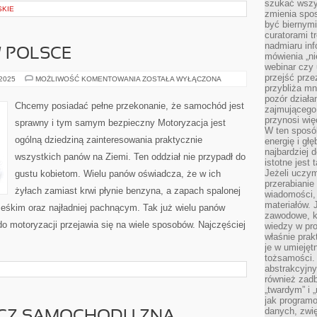
szukać wszys
SKIE
zmienia spos
być biernymi
curatorami t
nadmiaru in
 POLSCE
mówienia „ni
webinar czy
przejść przez
MOTORYZACJA
 2025
MOŻLIWOŚĆ KOMENTOWANIA
ZOSTAŁA WYŁĄCZONA
W
przybliża mn
POLSCE
pozór działa
Chcemy posiadać pełne przekonanie, że samochód jest
zajmującego,
przynosi wię
sprawny i tym samym bezpieczny Motoryzacja jest
W ten sposó
ogólną dziedziną zainteresowania praktycznie
energię i gł
najbardziej 
wszystkich panów na Ziemi. Ten oddział nie przypadł do
istotne jest
Jeżeli uczym
gustu kobietom. Wielu panów oświadcza, że w ich
przerabianie
żyłach zamiast krwi płynie benzyna, a zapach spalonej
wiadomości,
materiałów.
ześkim oraz najładniej pachnącym. Tak już wielu panów
zawodowe, k
o motoryzacji przejawia się na wiele sposobów. Najczęściej
wiedzy w pro
właśnie prak
je w umiejęt
tożsamości. 
abstrakcyjny
również zad
„twardym” i 
jak program
danych, zwię