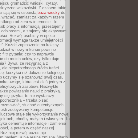
jscu gromadzić wnioski, cytaty,
raktyczne wskazówki. Z czasem takie
eniają się w osobistą
baza wiedzy
do
a wracać, zamiast za każdym razem
tkiego od zera w internecie. To
ób pracy z informacją: przestajemy
 odbiorcami, a stajemy się aktywnymi
reści. Rozwój osobisty w epoce
formacji wymaga także umiejętności
e”. Każde zaproszenie na kolejny
 udział w nowym kursie powinno
 filtr pytania: czy to naprawdę
ie do moich celów, czy tylko daje
nia? Bywa, że rezygnacja z
 ale niepotrzebnego źródła treści
cej korzyści niż dołożenie kolejnego.
b uczymy się szanować swój czas,
ęboką uwagę, która jest dziś jednym z
deficytowych zasobów. Niezwykle
 także powiązanie nauki z praktyką.
y się języka, to nie wystarczy
 podręcznika – trzeba pisać
 rozmawiać, słuchać autentycznych
 Jeśli zdobywamy kompetencje
luczowe staje się wykorzystanie nowej
jektach, choćby małych i własnych. To
tyka cementuje informacje i zamienia
ności, a potem w część naszej
Bez niej rozwój pozostaje
m hasłem, a nie realną zmianą. Warto