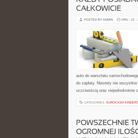
KAŻDY POSIADA
CAŁKOWICIE
POSTED BY ADMIN
GRU - 22 -
auto do warsztatu samochodowego
do zapłaty. Niestety nie wszystki
uczciwością oraz niejednokrotnie 
CATEGORIES:
EUROCASH KINDER
POWSZECHNIE TWI
OGROMNEJ ILOŚ