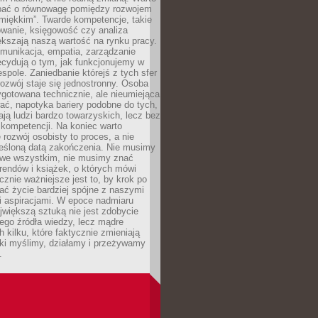
bać o równowagę pomiędzy rozwojem
„miękkim”. Twarde kompetencje, takie
owanie, księgowość czy analiza
kszają naszą wartość na rynku pracy.
munikacja, empatia, zarządzanie
cydują o tym, jak funkcjonujemy w
espole. Zaniedbanie którejś z tych sfer
rozwój staje się jednostronny. Osoba
ygotowana technicznie, ale nieumiejąca
ć, napotyka bariery podobne do tych,
ają ludzi bardzo towarzyskich, lecz bez
kompetencji. Na koniec warto
 rozwój osobisty to proces, a nie
reśloną datą zakończenia. Nie musimy
i we wszystkim, nie musimy znać
rendów i książek, o których mówi
acznie ważniejsze jest to, by krok po
ć życie bardziej spójne z naszymi
i aspiracjami. W epoce nadmiaru
ajwiększą sztuką nie jest zdobycie
ego źródła wiedzy, lecz mądre
h kilku, które faktycznie zmieniają
aki myślimy, działamy i przeżywamy
.