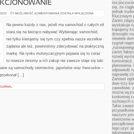
NKCJONOWANIE
ma poczucie
się, że ciąg
jednak trud
POWSZECHNIE
 2025
MOŻLIWOŚĆ KOMENTOWANIA
ZOSTAŁA WYŁĄCZONA
Kluczowym p
TWIERDZI
SIĘ,
Zanim zdąży
ŻE
Na pewno każdy z nas, jeżeli ma samochód z całych sił
wyskakuje na
PICIE
kupujemy ko
OGROMNEJ
stara się na bieżąco nabywać Wybierając samochód,
ILOŚCI
dziesiątki r
WODY
niewiele do
nie tylko kierujemy się tym czy spełnia nasze wszelkie
KORZYSTNIE
sygnał nagr
WPŁYWA
żądania ale też, powinniśmy zdecydować na praktyczną
NA
„rozwojowego
FUNKCJONOWANIE
zanim fakty
markę. Na rynku motoryzacyjnym pojawia się to coraz
rozwój wyma
to nowsze renomy a ich zakup nie zawsze staje się taki
konsumpcji, 
planowania.
wane są samochody niemieckie, japońskie oraz francuskie –
odpowiedź na
naprawdę ch
 przekonał […]
Zamiast ogól
dwa–trzy kon
JOURNAL
zawodowe, zd
można wyzna
konkretnej c
ruchowych cz
Takie zawęże
przypadkowe 
naszymi prio
stworzenie 
porządkowan
tego użyć ap
tekstowego 