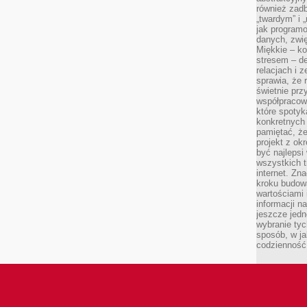
również zad
„twardym” i 
jak program
danych, zwię
Miękkie – ko
stresem – de
relacjach i z
sprawia, że 
świetnie prz
współpracowa
które spotyk
konkretnych 
pamiętać, że
projekt z ok
być najleps
wszystkich t
internet. Zn
kroku budowa
wartościami 
informacji n
jeszcze jedn
wybranie tyc
sposób, w j
codzienność