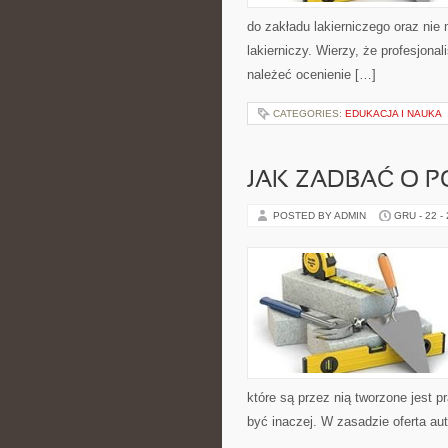
do zakładu lakierniczego oraz nie 
lakierniczy. Wierzy, że profesjonal
należeć ocenienie […]
CATEGORIES:
EDUKACJA I NAUKA
JAK ZADBAĆ O P
POSTED BY ADMIN
GRU - 22 -
które są przez nią tworzone jest 
być inaczej. W zasadzie oferta aut