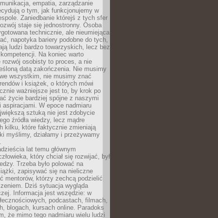
munikacja, empatia, zarządzanie
cydują o tym, jak funkcjonujemy w
espole. Zaniedbanie którejś z tych sfer
rozwój staje się jednostronny. Osoba
ygotowana technicznie, ale nieumiejąca
ć, napotyka bariery podobne do tych,
ają ludzi bardzo towarzyskich, lecz bez
kompetencji. Na koniec warto
 rozwój osobisty to proces, a nie
reśloną datą zakończenia. Nie musimy
i we wszystkim, nie musimy znać
rendów i książek, o których mówi
acznie ważniejsze jest to, by krok po
ć życie bardziej spójne z naszymi
i aspiracjami. W epoce nadmiaru
ajwiększą sztuką nie jest zdobycie
ego źródła wiedzy, lecz mądre
h kilku, które faktycznie zmieniają
aki myślimy, działamy i przeżywamy
.
dzieścia lat temu głównym
łowieka, który chciał się rozwijać, był
edzy. Trzeba było polować na
iążki, zapisywać się na nieliczne
ć mentorów, którzy zechcą podzielić
czeniem. Dziś sytuacja wygląda
czej. Informacja jest wszędzie: w
łecznościowych, podcastach, filmach,
h, blogach, kursach online. Paradoks
m, że mimo tego nadmiaru wielu ludzi