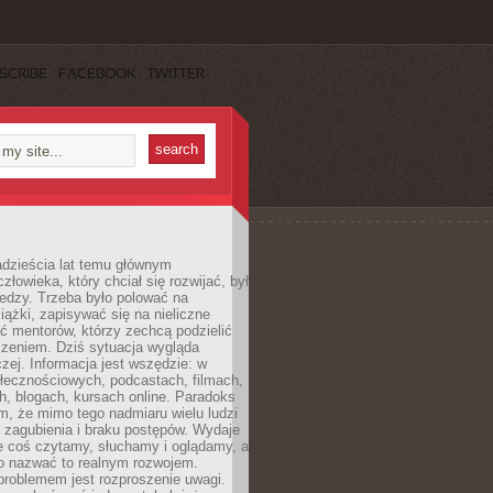
SCRIBE
FACEBOOK
TWITTER
dzieścia lat temu głównym
łowieka, który chciał się rozwijać, był
edzy. Trzeba było polować na
iążki, zapisywać się na nieliczne
ć mentorów, którzy zechcą podzielić
czeniem. Dziś sytuacja wygląda
czej. Informacja jest wszędzie: w
łecznościowych, podcastach, filmach,
h, blogach, kursach online. Paradoks
m, że mimo tego nadmiaru wielu ludzi
 zagubienia i braku postępów. Wydaje
le coś czytamy, słuchamy i oglądamy, a
no nazwać to realnym rozwojem.
roblemem jest rozproszenie uwagi.