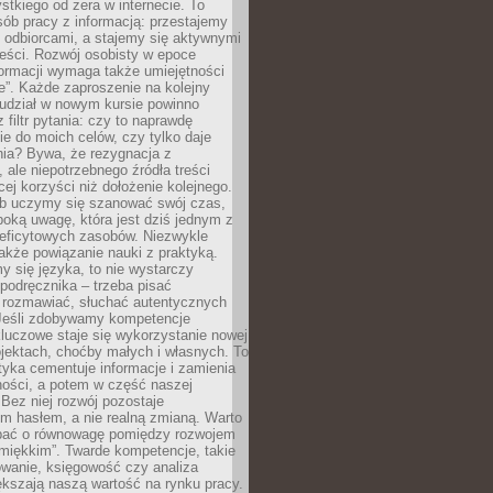
tkiego od zera w internecie. To
ób pracy z informacją: przestajemy
 odbiorcami, a stajemy się aktywnymi
reści. Rozwój osobisty w epoce
formacji wymaga także umiejętności
e”. Każde zaproszenie na kolejny
 udział w nowym kursie powinno
 filtr pytania: czy to naprawdę
ie do moich celów, czy tylko daje
nia? Bywa, że rezygnacja z
 ale niepotrzebnego źródła treści
cej korzyści niż dołożenie kolejnego.
b uczymy się szanować swój czas,
ęboką uwagę, która jest dziś jednym z
deficytowych zasobów. Niezwykle
 także powiązanie nauki z praktyką.
y się języka, to nie wystarczy
 podręcznika – trzeba pisać
 rozmawiać, słuchać autentycznych
 Jeśli zdobywamy kompetencje
luczowe staje się wykorzystanie nowej
jektach, choćby małych i własnych. To
tyka cementuje informacje i zamienia
ności, a potem w część naszej
Bez niej rozwój pozostaje
m hasłem, a nie realną zmianą. Warto
bać o równowagę pomiędzy rozwojem
„miękkim”. Twarde kompetencje, takie
owanie, księgowość czy analiza
kszają naszą wartość na rynku pracy.