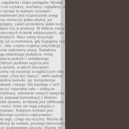
 zagubienia i braku postępów. Wydaje
le coś czytamy, słuchamy i oglądamy, a
no nazwać to realnym rozwojem.
roblemem jest rozproszenie uwagi.
my skończyć jeden artykuł, już
stępny, zanim przerobimy jeden kurs,
lejne trzy w promocji. W efekcie mamy
ozpoczętych ścieżek edukacyjnych, ale
mkniętych. Nasz mózg otrzymuje
ody już w momencie, gdy kupujemy coś
”, więc często czujemy satysfakcję
cznie wykonamy pracę. Świadomy
ga odwrotnego podejścia: mniej
więcej praktyki i świadomego
 Dobrym punktem wyjścia jest
 pytanie, w jakich obszarach
cemy się rozwinąć w najbliższym roku.
nego „chcę być lepszy”, warto wybrać
kretne kierunki: np. kompetencje
rowie i relacje. Dla każdego z nich
czyć mierzalne cele – zdobycie
ertyfikacji, wdrożenie nowych nawyków
y poprawę komunikacji z bliskimi.
nie sprawia, że łatwiej jest odfiltrować
treści, które nie mają związku z
rytetami. Kolejnym krokiem jest
własnego systemu zapisywania i
ia tego, czego się uczymy. Można do
likacji do notatek, prostego dokumentu
czy analogowego zeszytu. Ważne, by