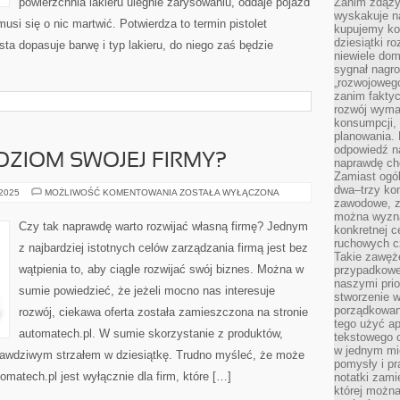
powierzchnia lakieru ulegnie zarysowaniu, oddaje pojazd
Zanim zdąży
wyskakuje na
musi się o nic martwić. Potwierdza to termin pistolet
kupujemy ko
dziesiątki r
ista dopasuje barwę i typ lakieru, do niego zaś będzie
niewiele do
sygnał nagr
„rozwojowego
zanim fakty
rozwój wyma
konsumpcji, 
planowania.
odpowiedź na
OZIOM SWOJEJ FIRMY?
naprawdę ch
Zamiast ogól
dwa–trzy kon
JAK
 2025
MOŻLIWOŚĆ KOMENTOWANIA
ZOSTAŁA WYŁĄCZONA
ZADBAĆ
zawodowe, zd
O
można wyzna
POZIOM
Czy tak naprawdę warto rozwijać własną firmę? Jednym
konkretnej c
SWOJEJ
FIRMY?
ruchowych cz
z najbardziej istotnych celów zarządzania firmą jest bez
Takie zawęże
wątpienia to, aby ciągle rozwijać swój biznes. Można w
przypadkowe 
naszymi prio
sumie powiedzieć, że jeżeli mocno nas interesuje
stworzenie 
porządkowan
rozwój, ciekawa oferta została zamieszczona na stronie
tego użyć ap
automatech.pl. W sumie skorzystanie z produktów,
tekstowego 
w jednym mie
prawdziwym strzałem w dziesiątkę. Trudno myśleć, że może
pomysły i p
omatech.pl jest wyłącznie dla firm, które […]
notatki zami
której możn