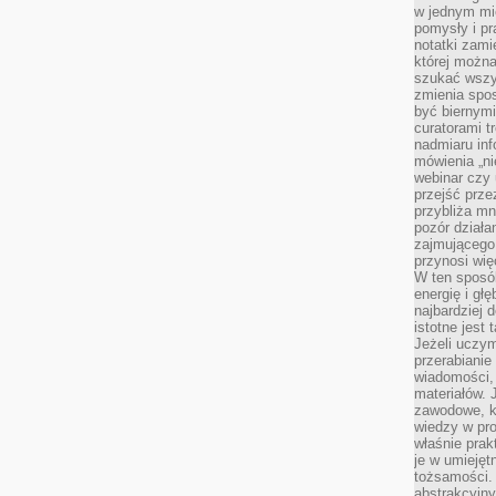
w jednym mie
pomysły i p
notatki zami
której możn
szukać wszys
zmienia spos
być biernymi
curatorami t
nadmiaru in
mówienia „ni
webinar czy
przejść przez
przybliża mn
pozór działa
zajmującego,
przynosi wię
W ten sposó
energię i gł
najbardziej 
istotne jest
Jeżeli uczym
przerabianie
wiadomości,
materiałów.
zawodowe, k
wiedzy w pro
właśnie prak
je w umiejęt
tożsamości. 
abstrakcyjny