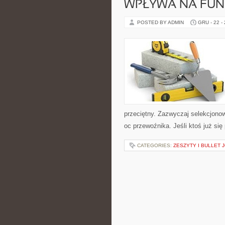
WPŁYWA NA FU
POSTED BY ADMIN
GRU - 22 -
przeciętny. Zazwyczaj selekcjono
oc przewoźnika. Jeśli ktoś już się
CATEGORIES:
ZESZYTY I BULLET 