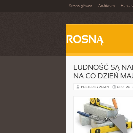
Archiwum
Harcer
Strona główna
ROSNĄ
LUDNOŚĆ SĄ NAR
NA CO DZIEŃ MA
POSTED BY ADMIN
GRU - 24 -