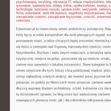
psychoterapia
,
recykling
,
rekrutacja IT
,
relacje międzyludzkie
,
reli
rysowanie
,
sadownictwo
,
sklepy online
,
społeczeństwo
,
startup
,
s
technologie
,
tworzenie muzyki
,
uprawa roślin
,
warzywnik
,
weteryna
firma
,
wolontariat
,
work-life balance
,
wspólnoty mieszkaniowe
,
zai
zarządzanie czasem
,
zarządzanie kryzysowe
,
znaczki
,
zrównowa
zwierzęta
Edusimare.pl to nowoczesny serwis podróżniczy poświęcony Repu
który łączy w sobie kompendium dla osób planujących wypad, szu
poznawanie miast, a także chcących lepiej zrozumieć niemiecką ku
się treści o metropolii nad Szprewą, hanzeatyckim mieście, centr
Norymberdze, Bochum i wielu innych miejscach, a tematyka wpis
turystyczne, miejsca na pobyt, poruszanie się po mieście, smaki, i
zielone oraz opowieści o lokalnej tożsamości. Nowe kategorie to
serwis stworzone dla tych, którzy chcą podróżować mądrze, pozn
strony najbardziej znanych atrakcji, ale również przez pryzmat lo
pokazuje, że podróż po Niemczech może oznaczać zarówno weeke
dłuższą wyprawę śladami architektury, sztuki, kulinariów czy nieo
ta różnorodność sprawia, że blog może być wartościowy zarówno 
stawiających pierwsze kroki, jak i dla miłośników odkrywania nie