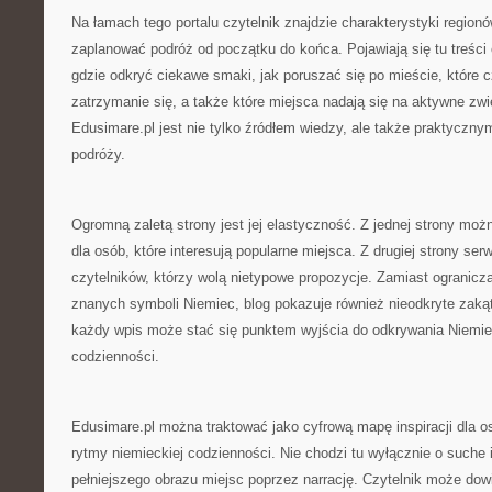
Na łamach tego portalu czytelnik znajdzie charakterystyki region
zaplanować podróż od początku do końca. Pojawiają się tu treści
gdzie odkryć ciekawe smaki, jak poruszać się po mieście, które 
zatrzymanie się, a także które miejsca nadają się na aktywne zw
Edusimare.pl jest nie tylko źródłem wiedzy, ale także praktyczn
podróży.
Ogromną zaletą strony jest jej elastyczność. Z jednej strony moż
dla osób, które interesują popularne miejsca. Z drugiej strony serw
czytelników, którzy wolą nietypowe propozycje. Zamiast ograniczać
znanych symboli Niemiec, blog pokazuje również nieodkryte zakąt
każdy wpis może stać się punktem wyjścia do odkrywania Niemiec
codzienności.
Edusimare.pl można traktować jako cyfrową mapę inspiracji dla o
rytmy niemieckiej codzienności. Nie chodzi tu wyłącznie o suche 
pełniejszego obrazu miejsc poprzez narrację. Czytelnik może dowi