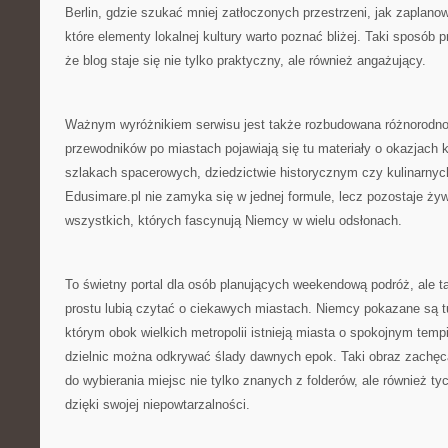
Berlin, gdzie szukać mniej zatłoczonych przestrzeni, jak zaplano
które elementy lokalnej kultury warto poznać bliżej. Taki sposób 
że blog staje się nie tylko praktyczny, ale również angażujący.
Ważnym wyróżnikiem serwisu jest także rozbudowana różnorodno
przewodników po miastach pojawiają się tu materiały o okazjach 
szlakach spacerowych, dziedzictwie historycznym czy kulinarnych
Edusimare.pl nie zamyka się w jednej formule, lecz pozostaje ż
wszystkich, których fascynują Niemcy w wielu odsłonach.
To świetny portal dla osób planujących weekendową podróż, ale ta
prostu lubią czytać o ciekawych miastach. Niemcy pokazane są tu
którym obok wielkich metropolii istnieją miasta o spokojnym tem
dzielnic można odkrywać ślady dawnych epok. Taki obraz zachęc
do wybierania miejsc nie tylko znanych z folderów, ale również ty
dzięki swojej niepowtarzalności.