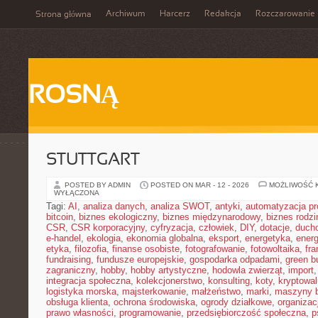
Archiwum
Harcerz
Redakcja
Rozczarowanie
Strona główna
ROSNĄ
STUTTGART
POSTED BY ADMIN
POSTED ON MAR - 12 - 2026
MOŻLIWOŚĆ 
WYŁĄCZONA
Tagi:
AI
,
analiza danych
,
analiza SWOT
,
antyki
,
automatyzacja p
bitcoin
,
biznes ekologiczny
,
biznes międzynarodowy
,
biznes rodzi
CSR
,
CSR korporacyjny
,
cyfryzacja
,
człowiek
,
DIY
,
dotacje
,
duch
e-handel
,
ekologia
,
ekonomia globalna
,
eksport
,
energetyka
,
energ
etyka
,
filozofia
,
finanse osobiste
,
fotografowanie
,
fotowoltaika
,
fr
fundraising
,
fundusze europejskie
,
gospodarka odpadami
,
green b
zagraniczny
,
hobby
,
hobby artystyczne
,
hodowla zwierząt
,
import
integracja społeczna
,
kolekcjonerstwo
,
konsulting
,
koty
,
kryptowal
logistyka morska
,
majsterkowanie
,
małżeństwo
,
marki
,
maszyny 
obsługa klienta
,
ochrona środowiska
,
ogrody działkowe
,
organizac
prawo własności
,
programowanie
,
przedsiębiorczość społeczna
,
p