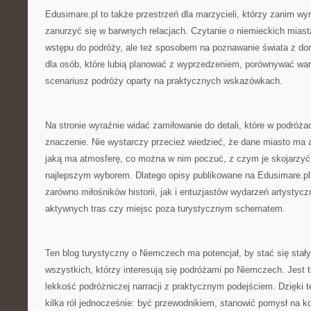
Edusimare.pl to także przestrzeń dla marzycieli, którzy zanim wy
zanurzyć się w barwnych relacjach. Czytanie o niemieckich mias
wstępu do podróży, ale też sposobem na poznawanie świata z do
dla osób, które lubią planować z wyprzedzeniem, porównywać war
scenariusz podróży oparty na praktycznych wskazówkach.
Na stronie wyraźnie widać zamiłowanie do detali, które w podróż
znaczenie. Nie wystarczy przecież wiedzieć, że dane miasto ma at
jaką ma atmosferę, co można w nim poczuć, z czym je skojarzyć 
najlepszym wyborem. Dlatego opisy publikowane na Edusimare.p
zarówno miłośników historii, jak i entuzjastów wydarzeń artystycz
aktywnych tras czy miejsc poza turystycznym schematem.
Ten blog turystyczny o Niemczech ma potencjał, by stać się stał
wszystkich, którzy interesują się podróżami po Niemczech. Jest t
lekkość podróżniczej narracji z praktycznym podejściem. Dzięki
kilka ról jednocześnie: być przewodnikiem, stanowić pomysł na kol