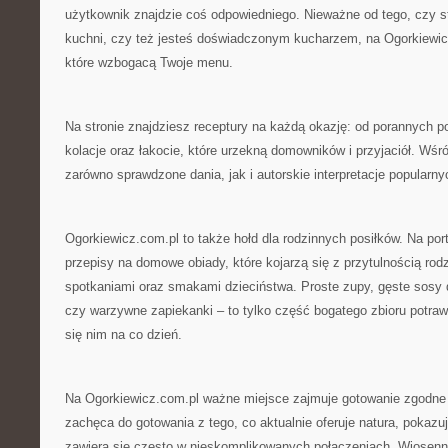
użytkownik znajdzie coś odpowiedniego. Nieważne od tego, czy s
kuchni, czy też jesteś doświadczonym kucharzem, na Ogorkiewic
które wzbogacą Twoje menu.
Na stronie znajdziesz receptury na każdą okazję: od porannych po
kolacje oraz łakocie, które urzekną domowników i przyjaciół. Wśró
zarówno sprawdzone dania, jak i autorskie interpretacje popularny
Ogorkiewicz.com.pl to także hołd dla rodzinnych posiłków. Na port
przepisy na domowe obiady, które kojarzą się z przytulnością ro
spotkaniami oraz smakami dzieciństwa. Proste zupy, gęste sosy 
czy warzywne zapiekanki – to tylko część bogatego zbioru potraw
się nim na co dzień.
Na Ogorkiewicz.com.pl ważne miejsce zajmuje gotowanie zgodne 
zachęca do gotowania z tego, co aktualnie oferuje natura, pokazu
zawiera się często w nieskomplikowanych połączeniach. Wiosenn