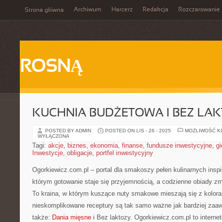
Archiwum
Harcerz
Redakcja
Rozczarowanie
Strona główna
ROSNĄ
KUCHNIA BUDŻETOWA I BEZ LA
POSTED BY ADMIN
POSTED ON LIS - 26 - 2025
MOŻLIWOŚĆ 
WYŁĄCZONA
Tagi:
akcje
,
biznes
,
ekonomia
,
finanse
,
fundusze inwestycyjne
,
gi
Inwestycje
,
obligacje
,
portfel inwestycyjny
Ogorkiewicz.com.pl – portal dla smakoszy pełen kulinarnych inspir
którym gotowanie staje się przyjemnością, a codzienne obiady zm
To kraina, w którym kuszące nuty smakowe mieszają się z kolora
nieskomplikowane receptury są tak samo ważne jak bardziej za
także:
Dania mięsne
i Bez laktozy. Ogorkiewicz.com.pl to internet