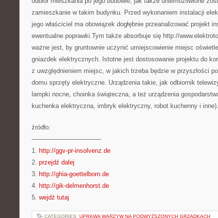
odbiór mieszkania po jego budowie, jak także uniemożliwione zos
zamieszkanie w takim budynku. Przed wykonaniem instalacji ele
jego właściciel ma obowiązek dogłębnie przeanalizować projekt ins
ewentualne poprawki.Tym także absorbuje się http://www.elektrot
ważne jest, by gruntownie uczynić umiejscowienie miejsc oświetl
gniazdek elektrycznych. Istotne jest dostosowanie projektu do ko
z uwzględnieniem miejsc, w jakich trzeba będzie w przyszłości p
domu sprzęty elektryczne. Urządzenia takie, jak odbiornik telewizyj
lampki nocne, choinka świąteczna, a też urządzenia gospodarst
kuchenka elektryczna, imbryk elektryczny, robot kuchenny i inne)
źródło:
———————————
1.
http://ggv-pr-insolvenz.de
2.
przejdź dalej
3.
http://ghia-goettelborn.de
4.
http://gik-delmenhorst.de
5.
wejdź tutaj
CATEGORIES:
UPRAWA WARZYW NA PODWYŻSZONYCH GRZĄDKACH