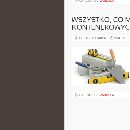
CATEGORIES:
ZAROSLA
WSZYSTKO, CO M
KONTENEROWY
POSTED BY ADMIN
KWI - 17 - 
CATEGORIES:
ZAROSLA