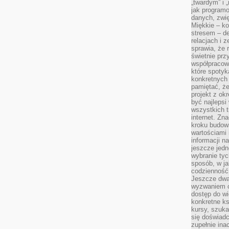
„twardym” i 
jak program
danych, zwię
Miękkie – ko
stresem – de
relacjach i z
sprawia, że 
świetnie prz
współpracowa
które spotyk
konkretnych 
pamiętać, że
projekt z ok
być najleps
wszystkich t
internet. Zn
kroku budowa
wartościami 
informacji n
jeszcze jedn
wybranie tyc
sposób, w j
codzienność
Jeszcze dwa
wyzwaniem cz
dostęp do wi
konkretne ks
kursy, szuka
się doświad
zupełnie ina