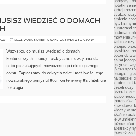
pomysły i p
notatki zami
której możn
szukać wszys
zmienia spos
USISZ WIEDZIEĆ O DOMACH
być biernymi
CH
curatorami t
nadmiaru in
mówienia „ni
WSZYSTKO,
2025
MOŻLIWOŚĆ KOMENTOWANIA
ZOSTAŁA WYŁĄCZONA
webinar czy
CO
przejść przez
MUSISZ
WIEDZIEĆ
przybliża mn
Wszystko, co musisz wiedzieć o domach
O
pozór działa
DOMACH
kontenerowych - trendy i praktyczne rozwiązanie dla
KONTENEROWYCH
zajmującego,
przynosi wię
osób poszukujących nowoczesnego i ekologicznego
W ten sposó
domu. Zapraszamy do odkrycia zalet i możliwości tego
energię i gł
najbardziej 
nowatorskiego pomysłu! #domkontenerowy #architektura
istotne jest
Jeżeli uczym
#ekologia
przerabianie
wiadomości,
materiałów.
zawodowe, k
wiedzy w pro
właśnie prak
je w umiejęt
tożsamości. 
abstrakcyjny
również zad