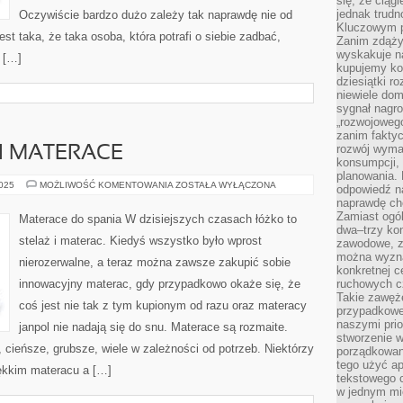
się, że ciąg
jednak trud
Oczywiście bardzo dużo zależy tak naprawdę nie od
Kluczowym p
est taka, że taka osoba, która potrafi o siebie zadbać,
Zanim zdąży
wyskakuje na
 […]
kupujemy ko
dziesiątki r
niewiele do
sygnał nagr
„rozwojowego
zanim fakty
rozwój wyma
I MATERACE
konsumpcji, 
planowania.
CIEKAWE
2025
MOŻLIWOŚĆ KOMENTOWANIA
ZOSTAŁA WYŁĄCZONA
odpowiedź na
ŁÓŻKA
naprawdę ch
I
MATERACE
Zamiast ogól
Materace do spania W dzisiejszych czasach łóżko to
dwa–trzy kon
stelaż i materac. Kiedyś wszystko było wprost
zawodowe, zd
można wyzna
nierozerwalne, a teraz można zawsze zakupić sobie
konkretnej c
innowacyjny materac, gdy przypadkowo okaże się, że
ruchowych cz
Takie zawęże
coś jest nie tak z tym kupionym od razu oraz materacy
przypadkowe 
naszymi prio
janpol nie nadają się do snu. Materace są rozmaite.
stworzenie 
cieńsze, grubsze, wiele w zależności od potrzeb. Niektórzy
porządkowan
tego użyć ap
iękkim materacu a […]
tekstowego 
w jednym mie