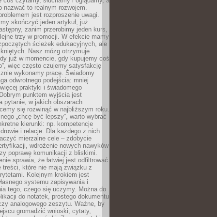
le coś czytamy, słuchamy i oglądamy, a
no nazwać to realnym rozwojem.
roblemem jest rozproszenie uwagi.
my skończyć jeden artykuł, już
stępny, zanim przerobimy jeden kurs,
lejne trzy w promocji. W efekcie mamy
ozpoczętych ścieżek edukacyjnych, ale
mkniętych. Nasz mózg otrzymuje
ody już w momencie, gdy kupujemy coś
”, więc często czujemy satysfakcję
cznie wykonamy pracę. Świadomy
ga odwrotnego podejścia: mniej
więcej praktyki i świadomego
 Dobrym punktem wyjścia jest
 pytanie, w jakich obszarach
cemy się rozwinąć w najbliższym roku.
nego „chcę być lepszy”, warto wybrać
kretne kierunki: np. kompetencje
rowie i relacje. Dla każdego z nich
czyć mierzalne cele – zdobycie
ertyfikacji, wdrożenie nowych nawyków
y poprawę komunikacji z bliskimi.
nie sprawia, że łatwiej jest odfiltrować
treści, które nie mają związku z
rytetami. Kolejnym krokiem jest
własnego systemu zapisywania i
ia tego, czego się uczymy. Można do
likacji do notatek, prostego dokumentu
czy analogowego zeszytu. Ważne, by
jscu gromadzić wnioski, cytaty,