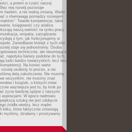
ności, a potem w część naszej
Bez niej rozwój pozostaje
m hasłem, a nie realną zmianą. Warto
bać o równowagę pomiędzy rozwojem
„miękkim”. Twarde kompetencje, takie
owanie, księgowość czy analiza
kszają naszą wartość na rynku pracy.
munikacja, empatia, zarządzanie
cydują o tym, jak funkcjonujemy w
espole. Zaniedbanie którejś z tych sfer
rozwój staje się jednostronny. Osoba
ygotowana technicznie, ale nieumiejąca
ć, napotyka bariery podobne do tych,
ają ludzi bardzo towarzyskich, lecz bez
kompetencji. Na koniec warto
 rozwój osobisty to proces, a nie
reśloną datą zakończenia. Nie musimy
i we wszystkim, nie musimy znać
rendów i książek, o których mówi
acznie ważniejsze jest to, by krok po
ć życie bardziej spójne z naszymi
i aspiracjami. W epoce nadmiaru
ajwiększą sztuką nie jest zdobycie
ego źródła wiedzy, lecz mądre
h kilku, które faktycznie zmieniają
aki myślimy, działamy i przeżywamy
.