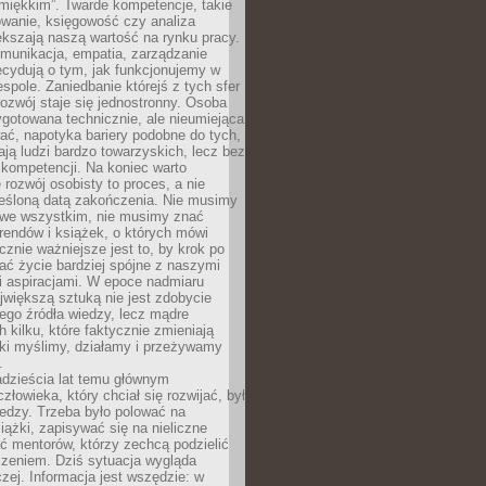
„miękkim”. Twarde kompetencje, takie
owanie, księgowość czy analiza
kszają naszą wartość na rynku pracy.
munikacja, empatia, zarządzanie
cydują o tym, jak funkcjonujemy w
espole. Zaniedbanie którejś z tych sfer
rozwój staje się jednostronny. Osoba
ygotowana technicznie, ale nieumiejąca
ć, napotyka bariery podobne do tych,
ają ludzi bardzo towarzyskich, lecz bez
kompetencji. Na koniec warto
 rozwój osobisty to proces, a nie
reśloną datą zakończenia. Nie musimy
i we wszystkim, nie musimy znać
rendów i książek, o których mówi
acznie ważniejsze jest to, by krok po
ć życie bardziej spójne z naszymi
i aspiracjami. W epoce nadmiaru
ajwiększą sztuką nie jest zdobycie
ego źródła wiedzy, lecz mądre
h kilku, które faktycznie zmieniają
aki myślimy, działamy i przeżywamy
.
dzieścia lat temu głównym
łowieka, który chciał się rozwijać, był
edzy. Trzeba było polować na
iążki, zapisywać się na nieliczne
ć mentorów, którzy zechcą podzielić
czeniem. Dziś sytuacja wygląda
czej. Informacja jest wszędzie: w