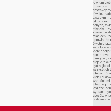
je w umiejęt
tożsamości. 
abstrakcyjny
również zad
„twardym” i 
jak program
danych, zwię
Miękkie – ko
stresem – de
relacjach i z
sprawia, że 
świetnie prz
współpracowa
które spotyk
konkretnych 
pamiętać, że
projekt z ok
być najleps
wszystkich t
internet. Zn
kroku budowa
wartościami 
informacji n
jeszcze jedn
wybranie tyc
sposób, w j
codzienność