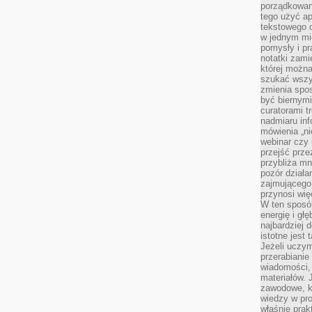
porządkowan
tego użyć ap
tekstowego 
w jednym mie
pomysły i p
notatki zami
której możn
szukać wszys
zmienia spos
być biernymi
curatorami t
nadmiaru in
mówienia „ni
webinar czy
przejść przez
przybliża mn
pozór działa
zajmującego,
przynosi wię
W ten sposó
energię i gł
najbardziej 
istotne jest
Jeżeli uczym
przerabianie
wiadomości,
materiałów.
zawodowe, k
wiedzy w pro
właśnie prak