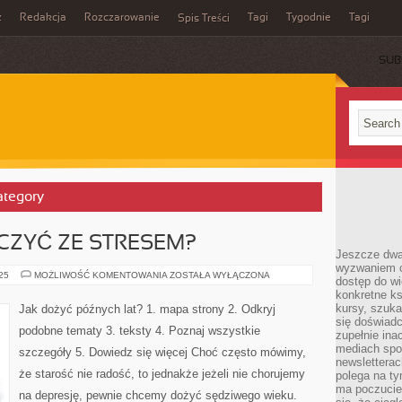
z
Redakcja
Rozczarowanie
Tagi
Tygodnie
Tagi
Spis Treści
SUB
ategory
CZYĆ ZE STRESEM?
Jeszcze dwa
wyzwaniem cz
JAK
025
MOŻLIWOŚĆ KOMENTOWANIA
ZOSTAŁA WYŁĄCZONA
dostęp do wi
TRZEBA
konkretne ks
WALCZYĆ
ZE
kursy, szuka
Jak dożyć późnych lat? 1. mapa strony 2. Odkryj
STRESEM?
się doświad
podobne tematy 3. teksty 4. Poznaj wszystkie
zupełnie ina
mediach spo
szczegóły 5. Dowiedz się więcej Choć często mówimy,
newsletterac
że starość nie radość, to jednakże jeżeli nie chorujemy
polega na ty
ma poczucie
na depresję, pewnie chcemy dożyć sędziwego wieku.