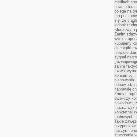
mediach spo
newsletterac
polega na ty
ma poczucie
się, że ciąg
jednak trud
Kluczowym p
Zanim zdąży
wyskakuje na
kupujemy ko
dziesiątki r
niewiele do
sygnał nagr
„rozwojowego
zanim fakty
rozwój wyma
konsumpcji, 
planowania.
odpowiedź na
naprawdę ch
Zamiast ogól
dwa–trzy kon
zawodowe, zd
można wyzna
konkretnej c
ruchowych cz
Takie zawęże
przypadkowe 
naszymi prio
stworzenie 