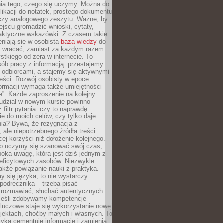
ia tego, czego się uczymy. Można do
likacji do notatek, prostego dokumentu
czy analogowego zeszytu. Ważne, by
jscu gromadzić wnioski, cytaty,
raktyczne wskazówki. Z czasem takie
eniają się w osobistą
baza wiedzy
do
a wracać, zamiast za każdym razem
tkiego od zera w internecie. To
ób pracy z informacją: przestajemy
 odbiorcami, a stajemy się aktywnymi
reści. Rozwój osobisty w epoce
formacji wymaga także umiejętności
e”. Każde zaproszenie na kolejny
 udział w nowym kursie powinno
 filtr pytania: czy to naprawdę
ie do moich celów, czy tylko daje
nia? Bywa, że rezygnacja z
 ale niepotrzebnego źródła treści
cej korzyści niż dołożenie kolejnego.
b uczymy się szanować swój czas,
ęboką uwagę, która jest dziś jednym z
deficytowych zasobów. Niezwykle
 także powiązanie nauki z praktyką.
y się języka, to nie wystarczy
 podręcznika – trzeba pisać
 rozmawiać, słuchać autentycznych
 Jeśli zdobywamy kompetencje
luczowe staje się wykorzystanie nowej
jektach, choćby małych i własnych. To
tyka cementuje informacje i zamienia