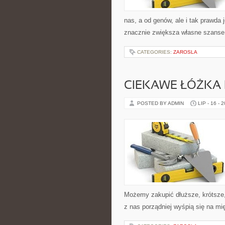
nas, a od genów, ale i tak prawda j
znacznie zwiększa własne szanse
CATEGORIES:
ZAROSLA
CIEKAWE ŁÓŻKA 
POSTED BY ADMIN
LIP - 16 - 
Możemy zakupić dłuższe, krótsze, 
z nas porządniej wyśpią się na m