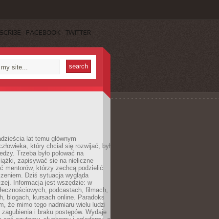
SCRIBE
FACEBOOK
TWITTER
dzieścia lat temu głównym
łowieka, który chciał się rozwijać, był
edzy. Trzeba było polować na
iążki, zapisywać się na nieliczne
ć mentorów, którzy zechcą podzielić
czeniem. Dziś sytuacja wygląda
czej. Informacja jest wszędzie: w
łecznościowych, podcastach, filmach,
h, blogach, kursach online. Paradoks
m, że mimo tego nadmiaru wielu ludzi
 zagubienia i braku postępów. Wydaje