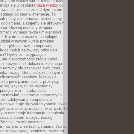
raktyczne wskazówki. Z czasem takie
eniają się w osobistą
baza wiedzy
do
a wracać, zamiast za każdym razem
tkiego od zera w internecie. To
ób pracy z informacją: przestajemy
 odbiorcami, a stajemy się aktywnymi
reści. Rozwój osobisty w epoce
formacji wymaga także umiejętności
e”. Każde zaproszenie na kolejny
 udział w nowym kursie powinno
 filtr pytania: czy to naprawdę
ie do moich celów, czy tylko daje
nia? Bywa, że rezygnacja z
 ale niepotrzebnego źródła treści
cej korzyści niż dołożenie kolejnego.
b uczymy się szanować swój czas,
ęboką uwagę, która jest dziś jednym z
deficytowych zasobów. Niezwykle
 także powiązanie nauki z praktyką.
y się języka, to nie wystarczy
 podręcznika – trzeba pisać
 rozmawiać, słuchać autentycznych
 Jeśli zdobywamy kompetencje
luczowe staje się wykorzystanie nowej
jektach, choćby małych i własnych. To
tyka cementuje informacje i zamienia
ności, a potem w część naszej
Bez niej rozwój pozostaje
m hasłem, a nie realną zmianą. Warto
bać o równowagę pomiędzy rozwojem