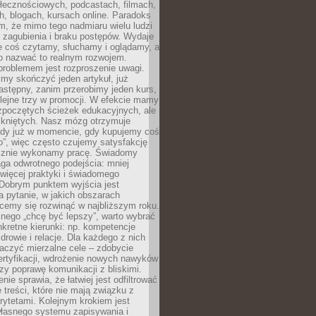
łecznościowych, podcastach, filmach,
h, blogach, kursach online. Paradoks
m, że mimo tego nadmiaru wielu ludzi
 zagubienia i braku postępów. Wydaje
le coś czytamy, słuchamy i oglądamy, a
no nazwać to realnym rozwojem.
roblemem jest rozproszenie uwagi.
my skończyć jeden artykuł, już
stępny, zanim przerobimy jeden kurs,
lejne trzy w promocji. W efekcie mamy
ozpoczętych ścieżek edukacyjnych, ale
mkniętych. Nasz mózg otrzymuje
ody już w momencie, gdy kupujemy coś
”, więc często czujemy satysfakcję
cznie wykonamy pracę. Świadomy
ga odwrotnego podejścia: mniej
więcej praktyki i świadomego
 Dobrym punktem wyjścia jest
 pytanie, w jakich obszarach
cemy się rozwinąć w najbliższym roku.
nego „chcę być lepszy”, warto wybrać
kretne kierunki: np. kompetencje
rowie i relacje. Dla każdego z nich
czyć mierzalne cele – zdobycie
ertyfikacji, wdrożenie nowych nawyków
y poprawę komunikacji z bliskimi.
nie sprawia, że łatwiej jest odfiltrować
treści, które nie mają związku z
rytetami. Kolejnym krokiem jest
własnego systemu zapisywania i