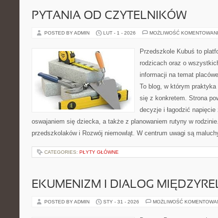
PYTANIA OD CZYTELNIKÓW
POSTED BY ADMIN
LUT - 1 - 2026
MOŻLIWOŚĆ KOMENTOWAN
Przedszkole Kubuś to plat
rodzicach oraz o wszystkich
informacji na temat placów
To blog, w którym praktyka
się z konkretem. Strona po
decyzje i łagodzić napięci
oswajaniem się dziecka, a także z planowaniem rutyny w rodzini
przedszkolaków i Rozwój niemowląt. W centrum uwagi są maluch
CATEGORIES:
PŁYTY GŁÓWNE
EKUMENIZM I DIALOG MIĘDZYREL
POSTED BY ADMIN
STY - 31 - 2026
MOŻLIWOŚĆ KOMENTOWA