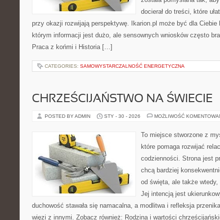
docierał do treści, które uł
przy okazji rozwijają perspektywę. Ikarion.pl może być dla Cieb
którym informacji jest dużo, ale sensownych wniosków często bra
Praca z końmi i Historia […]
CATEGORIES:
SAMOWYSTARCZALNOŚĆ ENERGETYCZNA
CHRZEŚCIJAŃSTWO NA ŚWIECIE
POSTED BY ADMIN
STY - 30 - 2026
MOŻLIWOŚĆ KOMENTOWA
To miejsce stworzone z myś
które pomaga rozwijać rela
codzienności. Strona jest p
chcą bardziej konsekwentnie
od święta, ale także wtedy,
Jej intencją jest ukierunko
duchowość stawała się namacalna, a modlitwa i refleksja przenika
więzi z innymi. Zobacz również: Rodzina i wartości chrześcijańsk