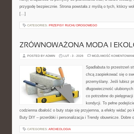
przygodę bezpiecznie. Strona powstała z myślą o tych, którzy wo
[…]
CATEGORIES:
PRZEPISY RUCHU DROGOWEGO
ZRÓWNOWAŻONA MODA I EKOLO
POSTED BY ADMIN
LUT - 3 - 2026
MOŻLIWOŚĆ KOMENTOWAN
Spadlabuta to przestrzeń st
chcą zaopiekować się o sw
przemyślany. Jeśli lubisz p
długowieczność ulubionych 
co potrzebne do pielęgnacji
kondycji. To pełne podejści
codzienna dbałość o buty staje się przyjemna, a efekty widać po k
Buty DIY – przeróbki i personalizacja i Trendy obuwnicze. Dobre 
CATEGORIES:
ARCHEOLOGIA