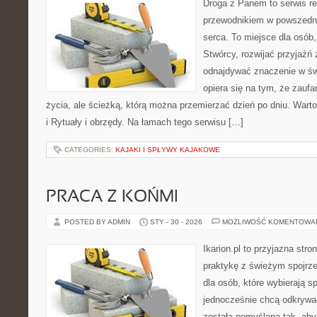
Droga z Panem to serwis rel
przewodnikiem w powszedni
serca. To miejsce dla osób,
Stwórcy, rozwijać przyjaźń
odnajdywać znaczenie w świ
opiera się na tym, że zaufa
życia, ale ścieżką, którą można przemierzać dzień po dniu. Warto
i Rytuały i obrzędy. Na łamach tego serwisu […]
CATEGORIES:
KAJAKI I SPŁYWY KAJAKOWE
PRACA Z KOŃMI
POSTED BY ADMIN
STY - 30 - 2026
MOŻLIWOŚĆ KOMENTOWA
Ikarion.pl to przyjazna stro
praktykę z świeżym spojrz
dla osób, które wybierają s
jednocześnie chcą odkrywa
została pomyślana tak, ab