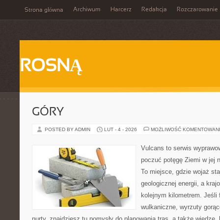
Archiwum
Harcerz
Redakcja
Rozczarowanie
Strona główna
ROSNĄ
GÓRY
POSTED BY ADMIN
LUT - 4 - 2026
MOŻLIWOŚĆ KOMENTOWAN
Vulcans to serwis wyprawow
poczuć potęgę Ziemi w jej na
To miejsce, gdzie wojaż sta
geologicznej energii, a kra
kolejnym kilometrem. Jeśli 
wulkaniczne, wyrzuty gorąc
nurty, znajdziesz tu pomysły do planowania tras, a także wiedzę,