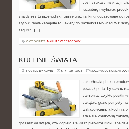
Jeśli szukasz inspiracji, ch
recepturę i wybierać produk
znajdziesz tu przewodniki, opinie oraz rankingi dopasowane do ró
stylów. Nowe kategorie to Lakiery do paznokci i Nowości w Branży
zagubić. […]
CATEGORIES:
MAKIJAŻ WIECZOROWY
KUCHNIE ŚWIATA
POSTED BY ADMIN
STY - 28 - 2026
MOŻLIWOŚĆ KOMENTOWA
JakieSmaki.pl to internetow
powstał po to, by dawać rea
zamieniać zwykłe posiłki 
zakątek, gdzie pomysły na 
wskazówkami, a kuchnia pr
staje się kreatywną zabawą
gotujesz od święta, czy dopiero stawiasz pierwsze kroki, znajdzies