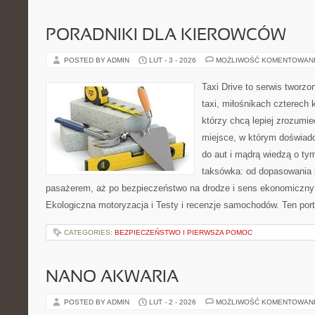
PORADNIKI DLA KIEROWCÓW
POSTED BY ADMIN
LUT - 3 - 2026
MOŻLIWOŚĆ KOMENTOWAN
Taxi Drive to serwis tworz
taxi, miłośnikach czterech 
którzy chcą lepiej zrozumie
miejsce, w którym doświadc
do aut i mądrą wiedzą o ty
taksówka: od dopasowania p
pasażerem, aż po bezpieczeństwo na drodze i sens ekonomiczny
Ekologiczna motoryzacja i Testy i recenzje samochodów. Ten port
CATEGORIES:
BEZPIECZEŃSTWO I PIERWSZA POMOC
NANO AKWARIA
POSTED BY ADMIN
LUT - 2 - 2026
MOŻLIWOŚĆ KOMENTOWAN