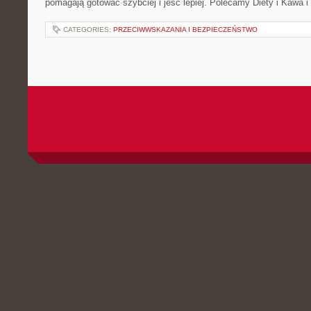
pomagają gotować szybciej i jeść lepiej. Polecamy Diety i Kawa i
CATEGORIES:
PRZECIWWSKAZANIA I BEZPIECZEŃSTWO