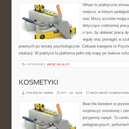
IWspo to praktyczna strona
miejsce, w którym pedagodz
oraz bliscy uczniów mogą o
dotyczące codziennej pracy
o tym, by ułatwiać pracę 
reguły oraz pomagać w szu
prawnych po tematy psychologiczne. Ciekawe kategorie to Psychol
edukacji. W praktyce ta platforma pełni rolę mapy po świecie szk
CATEGORIES:
WEGE NA ULICY
KOSMETYKI
POSTED BY ADMIN
STY - 28 - 2026
MOŻLIWOŚĆ KOMENTOWA
Beat the boredom to przest
rozproszyć monotonię i zam
przyjemny nawyk. To centru
pielęgnacyjnych, perfumach