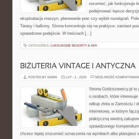
rozumieć, jak funkcjonuje te
podejmować lepsze decyzje
eksploatacja maszyn, planowanie prac czy wybór rozwiązań. Pole
Tarasy i balkony. Strona koncentruje się na praktyce: zamiast pu
sprawdzone podejście. W treściach […]
CATEGORIES:
LUKSUSOWE RESORTY & SPA
BIŻUTERIA VINTAGE I ANTYCZNA
POSTED BY ADMIN
LUT - 1 - 2026
MOŻLIWOŚĆ KOMENTOWAN
Strona Godziszewscy.pl to 
o osobach, które interesuje 
odkup złota w Zamościu i o
internetowy, w którym łączą
praktyczną wiedzą zakupow
sprawdzonego kompendium p
chcesz lepiej zrozumieć oznaczenia na wyrobach albo planujesz wy