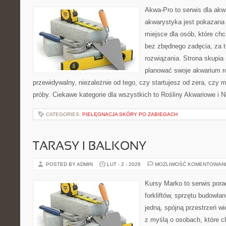
Akwa-Pro to serwis dla akw
akwarystyka jest pokazana 
miejsce dla osób, które ch
bez zbędnego zadęcia, za t
rozwiązania. Strona skupia
planować swoje akwarium r
przewidywalny, niezależnie od tego, czy startujesz od zera, czy 
próby. Ciekawe kategorie dla wszystkich to Rośliny Akwariowe i N
CATEGORIES:
PIELĘGNACJA SKÓRY PO ZABIEGACH
TARASY I BALKONY
POSTED BY ADMIN
LUT - 2 - 2026
MOŻLIWOŚĆ KOMENTOWAN
Kursy Marko to serwis pora
forkliftów, sprzętu budowla
jedną, spójną przestrzeń w
z myślą o osobach, które ch