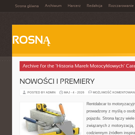
Archiwum
Harcerz
Redakcja
Rozczarowanie
Strona główna
ROSNĄ
Archive for the ‘Historia Marek Motocyklowych’ Cat
NOWOŚCI I PREMIERY
POSTED BY ADMIN
MAJ - 4 - 2026
MOŻLIWOŚĆ KOMENTOWAN
Rentdabcar to motoryzacyjn
prowadzony z myślą o osob
pojazdu. Strona łączy wiel
związanych z motoryzacją,
codziennym źródłem inspira