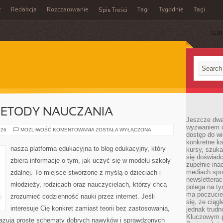
z
Redakcja
Rozczarowanie
Tagi
Tygodnie
Tagi
Spis Treści
SUB
ETODY NAUCZANIA
Jeszcze dwa
wyzwaniem cz
NOWATORSKIE
026
MOŻLIWOŚĆ KOMENTOWANIA
ZOSTAŁA WYŁĄCZONA
dostęp do wi
METODY
NAUCZANIA
konkretne ks
nasza platforma edukacyjna to blog edukacyjny, który
kursy, szuka
się doświad
zbiera informacje o tym, jak uczyć się w modelu szkoły
zupełnie ina
mediach spo
zdalnej. To miejsce stworzone z myślą o dzieciach i
newsletterac
młodzieży, rodzicach oraz nauczycielach, którzy chcą
polega na ty
ma poczucie
zrozumieć codzienność nauki przez internet. Jeśli
się, że ciąg
interesuje Cię konkret zamiast teorii bez zastosowania,
jednak trud
Kluczowym p
pokazują proste schematy dobrych nawyków i sprawdzonych