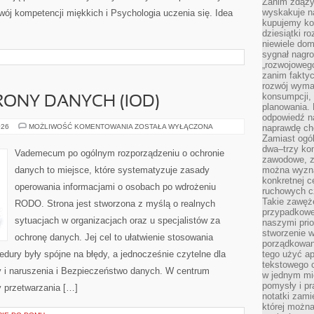
Zanim zdąży
wyskakuje na
wój kompetencji miękkich i Psychologia uczenia się. Idea
kupujemy ko
dziesiątki r
niewiele do
sygnał nagr
„rozwojowego
zanim fakty
rozwój wyma
konsumpcji, 
ONY DANYCH (IOD)
planowania.
odpowiedź na
INSPEKTOR
026
MOŻLIWOŚĆ KOMENTOWANIA
ZOSTAŁA WYŁĄCZONA
naprawdę ch
OCHRONY
Zamiast ogól
DANYCH
dwa–trzy kon
(IOD)
Vademecum po ogólnym rozporządzeniu o ochronie
zawodowe, zd
danych to miejsce, które systematyzuje zasady
można wyzna
konkretnej c
operowania informacjami o osobach po wdrożeniu
ruchowych cz
Takie zawęże
RODO. Strona jest stworzona z myślą o realnych
przypadkowe 
sytuacjach w organizacjach oraz u specjalistów za
naszymi prio
stworzenie 
ochronę danych. Jej cel to ułatwienie stosowania
porządkowan
edury były spójne na błędy, a jednocześnie czytelne dla
tego użyć ap
tekstowego 
 i naruszenia i Bezpieczeństwo danych. W centrum
w jednym mie
pomysły i p
y przetwarzania […]
notatki zami
której możn