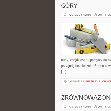
GÓRY
POSTED BY ADMIN
LUT - 4 - 2
nurty, znajdziesz tu pomysły do p
przygodę bezpiecznie. Strona pows
[…]
CATEGORIES:
PRZEPISY RUCHU 
ZRÓWNOWAŻONA 
POSTED BY ADMIN
LUT - 3 - 2