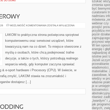
IE DO DOMU
szukać wszys
zmienia spos
być biernymi
curatorami t
nadmiaru in
TEROWY
mówienia „ni
webinar czy
SPRZĘT
026
MOŻLIWOŚĆ KOMENTOWANIA
ZOSTAŁA WYŁĄCZONA
przejść przez
KOMPUTEROWY
przybliża mn
pozór działa
LAKOM to praktyczna strona poświęcona sprzętowi
zajmującego,
komputerowemu oraz serwisowi urządzeń, które
przynosi wię
W ten sposó
towarzyszą nam na co dzień. To miejsce stworzone z
energię i gł
myślą o osobach, które chcą podejmować trafne
najbardziej 
istotne jest
decyzje, a także o tych, którzy potrzebują realnego
Jeżeli uczym
przerabianie
wsparcia wtedy, gdy komputer zaczyna sprawiać
wiadomości,
g & e-sport hardware i Procesory (CPU). W świecie, w
materiałów.
zawodowe, k
trafią zmylić, LAKOM stawia na zrozumiałość i
wiedzy w pro
loganów dostajesz […]
właśnie prak
je w umiejęt
tożsamości. 
abstrakcyjny
również zad
„twardym” i 
jak program
 MODDING
danych, zwię