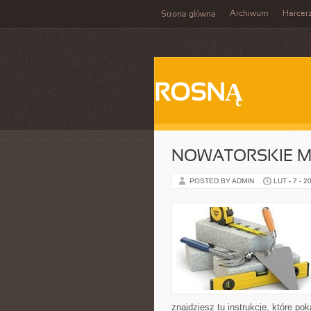
Archiwum
Harcer
Strona główna
ROSNĄ
NOWATORSKIE M
POSTED BY ADMIN
LUT - 7 - 2
znajdziesz tu instrukcje, które 