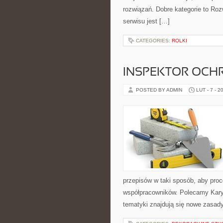
rozwiązań. Dobre kategorie to Roz
serwisu jest […]
CATEGORIES:
ROLKI
INSPEKTOR OCHR
POSTED BY ADMIN
LUT - 7 - 2
przepisów w taki sposób, aby proc
współpracowników. Polecamy Kary
tematyki znajdują się nowe zasad