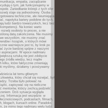
munikacja, empatia, zarządzanie
cydują o tym, jak funkcjonujemy w
espole. Zaniedbanie którejś z tych sfer
rozwój staje się jednostronny. Osoba
ygotowana technicznie, ale nieumiejąca
ć, napotyka bariery podobne do tych,
ają ludzi bardzo towarzyskich, lecz bez
kompetencji. Na koniec warto
 rozwój osobisty to proces, a nie
reśloną datą zakończenia. Nie musimy
i we wszystkim, nie musimy znać
rendów i książek, o których mówi
acznie ważniejsze jest to, by krok po
ć życie bardziej spójne z naszymi
i aspiracjami. W epoce nadmiaru
ajwiększą sztuką nie jest zdobycie
ego źródła wiedzy, lecz mądre
h kilku, które faktycznie zmieniają
aki myślimy, działamy i przeżywamy
.
dzieścia lat temu głównym
łowieka, który chciał się rozwijać, był
edzy. Trzeba było polować na
iążki, zapisywać się na nieliczne
ć mentorów, którzy zechcą podzielić
czeniem. Dziś sytuacja wygląda
czej. Informacja jest wszędzie: w
łecznościowych, podcastach, filmach,
h, blogach, kursach online. Paradoks
m, że mimo tego nadmiaru wielu ludzi