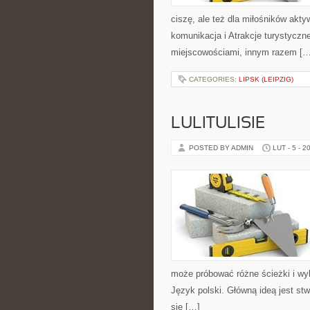
ciszę, ale też dla miłośników akty
komunikacja i Atrakcje turystyczn
miejscowościami, innym razem […
CATEGORIES:
LIPSK (LEIPZIG)
LULITULISIE
POSTED BY ADMIN
LUT - 5 - 2
może próbować różne ścieżki i wyb
Język polski. Główną ideą jest stw
się […]