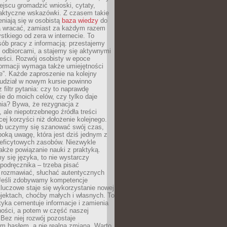
jscu gromadzić wnioski, cytaty,
raktyczne wskazówki. Z czasem takie
eniają się w osobistą
baza wiedzy
do
a wracać, zamiast za każdym razem
tkiego od zera w internecie. To
ób pracy z informacją: przestajemy
 odbiorcami, a stajemy się aktywnymi
reści. Rozwój osobisty w epoce
formacji wymaga także umiejętności
e”. Każde zaproszenie na kolejny
 udział w nowym kursie powinno
 filtr pytania: czy to naprawdę
ie do moich celów, czy tylko daje
nia? Bywa, że rezygnacja z
 ale niepotrzebnego źródła treści
cej korzyści niż dołożenie kolejnego.
b uczymy się szanować swój czas,
ęboką uwagę, która jest dziś jednym z
deficytowych zasobów. Niezwykle
 także powiązanie nauki z praktyką.
y się języka, to nie wystarczy
 podręcznika – trzeba pisać
 rozmawiać, słuchać autentycznych
 Jeśli zdobywamy kompetencje
luczowe staje się wykorzystanie nowej
jektach, choćby małych i własnych. To
tyka cementuje informacje i zamienia
ności, a potem w część naszej
Bez niej rozwój pozostaje
m hasłem, a nie realną zmianą. Warto