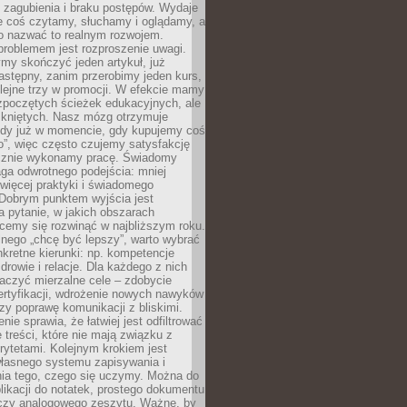
 zagubienia i braku postępów. Wydaje
le coś czytamy, słuchamy i oglądamy, a
no nazwać to realnym rozwojem.
roblemem jest rozproszenie uwagi.
my skończyć jeden artykuł, już
stępny, zanim przerobimy jeden kurs,
lejne trzy w promocji. W efekcie mamy
ozpoczętych ścieżek edukacyjnych, ale
mkniętych. Nasz mózg otrzymuje
ody już w momencie, gdy kupujemy coś
”, więc często czujemy satysfakcję
cznie wykonamy pracę. Świadomy
ga odwrotnego podejścia: mniej
więcej praktyki i świadomego
 Dobrym punktem wyjścia jest
 pytanie, w jakich obszarach
cemy się rozwinąć w najbliższym roku.
nego „chcę być lepszy”, warto wybrać
kretne kierunki: np. kompetencje
rowie i relacje. Dla każdego z nich
czyć mierzalne cele – zdobycie
ertyfikacji, wdrożenie nowych nawyków
y poprawę komunikacji z bliskimi.
nie sprawia, że łatwiej jest odfiltrować
treści, które nie mają związku z
rytetami. Kolejnym krokiem jest
własnego systemu zapisywania i
ia tego, czego się uczymy. Można do
likacji do notatek, prostego dokumentu
czy analogowego zeszytu. Ważne, by