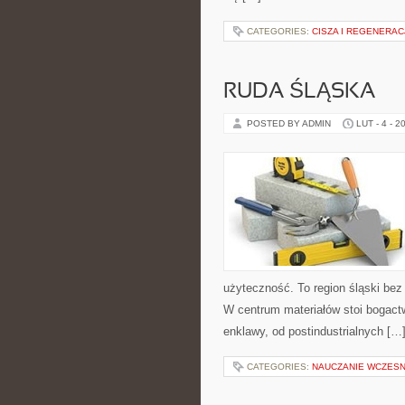
CATEGORIES:
CISZA I REGENERAC
RUDA ŚLĄSKA
POSTED BY ADMIN
LUT - 4 - 2
użyteczność. To region śląski bez 
W centrum materiałów stoi bogactw
enklawy, od postindustrialnych […
CATEGORIES:
NAUCZANIE WCZES