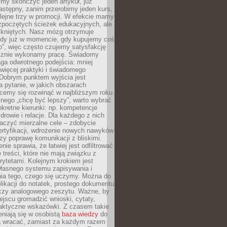
my skończyć jeden artykuł, już
stępny, zanim przerobimy jeden kurs,
lejne trzy w promocji. W efekcie mamy
ozpoczętych ścieżek edukacyjnych, ale
mkniętych. Nasz mózg otrzymuje
ody już w momencie, gdy kupujemy coś
”, więc często czujemy satysfakcję
cznie wykonamy pracę. Świadomy
ga odwrotnego podejścia: mniej
więcej praktyki i świadomego
 Dobrym punktem wyjścia jest
 pytanie, w jakich obszarach
cemy się rozwinąć w najbliższym roku.
nego „chcę być lepszy”, warto wybrać
kretne kierunki: np. kompetencje
rowie i relacje. Dla każdego z nich
czyć mierzalne cele – zdobycie
ertyfikacji, wdrożenie nowych nawyków
y poprawę komunikacji z bliskimi.
nie sprawia, że łatwiej jest odfiltrować
treści, które nie mają związku z
rytetami. Kolejnym krokiem jest
własnego systemu zapisywania i
ia tego, czego się uczymy. Można do
likacji do notatek, prostego dokumentu
czy analogowego zeszytu. Ważne, by
jscu gromadzić wnioski, cytaty,
raktyczne wskazówki. Z czasem takie
eniają się w osobistą
baza wiedzy
do
a wracać, zamiast za każdym razem