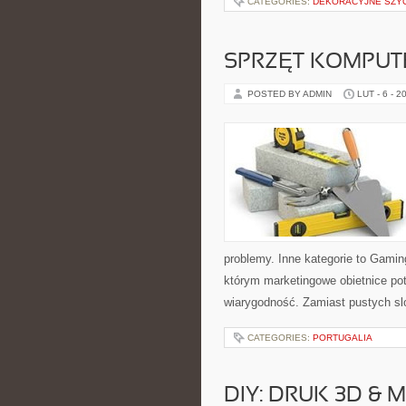
CATEGORIES:
DEKORACYJNE SZYC
SPRZĘT KOMPU
POSTED BY ADMIN
LUT - 6 - 2
problemy. Inne kategorie to Gamin
którym marketingowe obietnice po
wiarygodność. Zamiast pustych s
CATEGORIES:
PORTUGALIA
DIY: DRUK 3D &