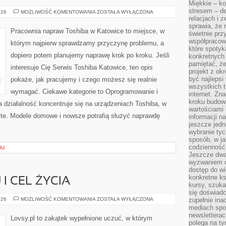
Miękkie – ko
stresem – de
DIY:
026
MOŻLIWOŚĆ KOMENTOWANIA
ZOSTAŁA WYŁĄCZONA
DRUK
relacjach i z
3D
sprawia, że 
&
Pracownia napraw Toshiba w Katowice to miejsce, w
świetnie prz
MODDING
współpracowa
którym najpierw sprawdzamy przyczynę problemu, a
które spotyk
dopiero potem planujemy naprawę krok po kroku. Jeśli
konkretnych 
pamiętać, że
interesuje Cię Serwis Toshiba Katowice, ten opis
projekt z ok
być najleps
pokaże, jak pracujemy i czego możesz się realnie
wszystkich t
wymagać. Ciekawe kategorie to Oprogramowanie i
internet. Zn
kroku budowa
a działalność koncentruje się na urządzeniach Toshiba, w
wartościami 
lite. Modele domowe i nowsze potrafią służyć naprawdę
informacji n
jeszcze jedn
wybranie tyc
sposób, w j
codzienność
IU
Jeszcze dwa
wyzwaniem cz
dostęp do wi
konkretne ks
I CEL ŻYCIA
kursy, szuka
się doświad
POCZUCIE
026
MOŻLIWOŚĆ KOMENTOWANIA
ZOSTAŁA WYŁĄCZONA
zupełnie ina
SENSU
mediach spo
I
newsletterac
CEL
Lovsy.pl to zakątek wypełnione uczuć, w którym
ŻYCIA
polega na ty