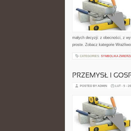
małych decyzji: z obecności, z w
proste. Zobacz kategorie Wrażliwo
CATEGORIES:
SYMBOLIKA ZWIERZĄ
PRZEMYSŁ I GO
POSTED BY ADMIN
LUT - 5 - 2