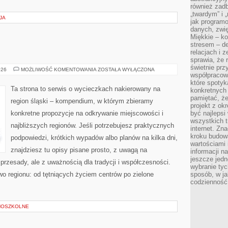
również zad
„twardym” i 
JA
jak program
danych, zwię
Miękkie – ko
stresem – de
relacjach i z
sprawia, że 
świetnie prz
RUDA
026
MOŻLIWOŚĆ KOMENTOWANIA
ZOSTAŁA WYŁĄCZONA
współpracowa
ŚLĄSKA
które spotyk
Ta strona to serwis o wycieczkach nakierowany na
konkretnych 
pamiętać, że
region śląski – kompendium, w którym zbieramy
projekt z ok
konkretne propozycje na odkrywanie miejscowości i
być najleps
wszystkich t
najbliższych regionów. Jeśli potrzebujesz praktycznych
internet. Zn
kroku budowa
podpowiedzi, krótkich wypadów albo planów na kilka dni,
wartościami 
znajdziesz tu opisy pisane prosto, z uwagą na
informacji n
jeszcze jedn
przesady, ale z uważnością dla tradycji i współczesności.
wybranie tyc
o regionu: od tętniących życiem centrów po zielone
sposób, w j
codzienność
]
NOSZKOLNE