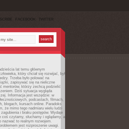
SCRIBE
FACEBOOK
TWITTER
dzieścia lat temu głównym
łowieka, który chciał się rozwijać, był
edzy. Trzeba było polować na
iążki, zapisywać się na nieliczne
ć mentorów, którzy zechcą podzielić
czeniem. Dziś sytuacja wygląda
czej. Informacja jest wszędzie: w
łecznościowych, podcastach, filmach,
h, blogach, kursach online. Paradoks
m, że mimo tego nadmiaru wielu ludzi
 zagubienia i braku postępów. Wydaje
le coś czytamy, słuchamy i oglądamy, a
no nazwać to realnym rozwojem.
roblemem jest rozproszenie uwagi.