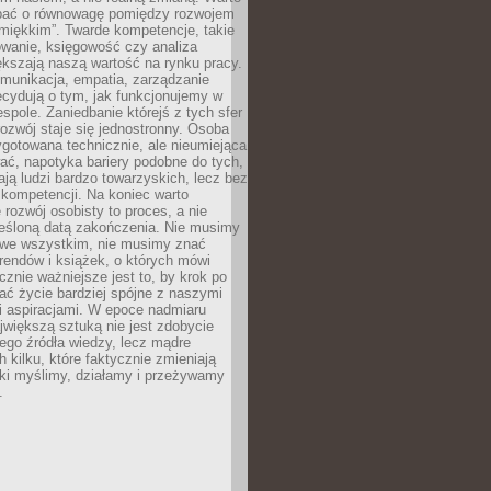
bać o równowagę pomiędzy rozwojem
„miękkim”. Twarde kompetencje, takie
owanie, księgowość czy analiza
kszają naszą wartość na rynku pracy.
munikacja, empatia, zarządzanie
cydują o tym, jak funkcjonujemy w
espole. Zaniedbanie którejś z tych sfer
rozwój staje się jednostronny. Osoba
ygotowana technicznie, ale nieumiejąca
ć, napotyka bariery podobne do tych,
ają ludzi bardzo towarzyskich, lecz bez
kompetencji. Na koniec warto
 rozwój osobisty to proces, a nie
reśloną datą zakończenia. Nie musimy
i we wszystkim, nie musimy znać
rendów i książek, o których mówi
acznie ważniejsze jest to, by krok po
ć życie bardziej spójne z naszymi
i aspiracjami. W epoce nadmiaru
ajwiększą sztuką nie jest zdobycie
ego źródła wiedzy, lecz mądre
h kilku, które faktycznie zmieniają
aki myślimy, działamy i przeżywamy
.