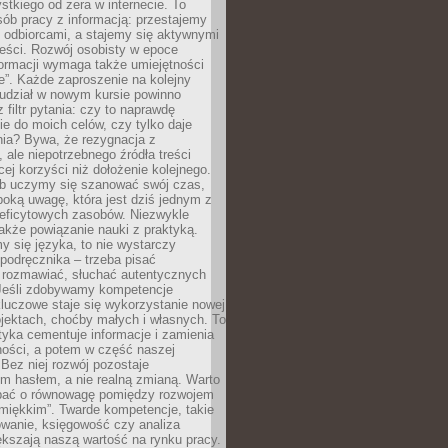
tkiego od zera w internecie. To
ób pracy z informacją: przestajemy
 odbiorcami, a stajemy się aktywnymi
reści. Rozwój osobisty w epoce
formacji wymaga także umiejętności
e”. Każde zaproszenie na kolejny
 udział w nowym kursie powinno
 filtr pytania: czy to naprawdę
ie do moich celów, czy tylko daje
nia? Bywa, że rezygnacja z
 ale niepotrzebnego źródła treści
cej korzyści niż dołożenie kolejnego.
b uczymy się szanować swój czas,
ęboką uwagę, która jest dziś jednym z
deficytowych zasobów. Niezwykle
 także powiązanie nauki z praktyką.
y się języka, to nie wystarczy
 podręcznika – trzeba pisać
 rozmawiać, słuchać autentycznych
 Jeśli zdobywamy kompetencje
luczowe staje się wykorzystanie nowej
jektach, choćby małych i własnych. To
tyka cementuje informacje i zamienia
ności, a potem w część naszej
Bez niej rozwój pozostaje
m hasłem, a nie realną zmianą. Warto
bać o równowagę pomiędzy rozwojem
„miękkim”. Twarde kompetencje, takie
owanie, księgowość czy analiza
kszają naszą wartość na rynku pracy.