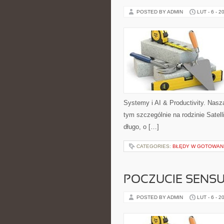
POSTED BY ADMIN
LUT - 6 - 2
Systemy i AI & Productivity. Nasz
tym szczególnie na rodzinie Satel
długo, o […]
CATEGORIES:
BŁĘDY W GOTOWAN
POCZUCIE SENSU 
POSTED BY ADMIN
LUT - 6 - 2