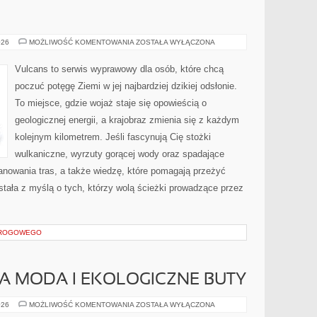
GÓRY
026
MOŻLIWOŚĆ KOMENTOWANIA
ZOSTAŁA WYŁĄCZONA
Vulcans to serwis wyprawowy dla osób, które chcą
poczuć potęgę Ziemi w jej najbardziej dzikiej odsłonie.
To miejsce, gdzie wojaż staje się opowieścią o
geologicznej energii, a krajobraz zmienia się z każdym
kolejnym kilometrem. Jeśli fascynują Cię stożki
wulkaniczne, wyrzuty gorącej wody oraz spadające
lanowania tras, a także wiedzę, które pomagają przeżyć
tała z myślą o tych, którzy wolą ścieżki prowadzące przez
DROGOWEGO
MODA I EKOLOGICZNE BUTY
ZRÓWNOWAŻONA
026
MOŻLIWOŚĆ KOMENTOWANIA
ZOSTAŁA WYŁĄCZONA
MODA