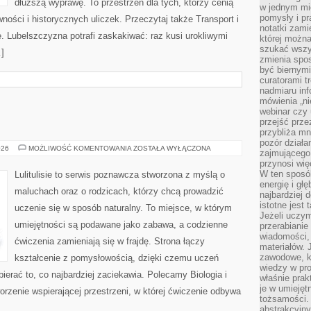
dłuższą wyprawę. To przestrzeń dla tych, którzy cenią
w jednym mie
pomysły i p
wności i historycznych uliczek. Przeczytaj także Transport i
notatki zami
e. Lubelszczyzna potrafi zaskakiwać: raz kusi urokliwymi
której możn
szukać wszys
]
zmienia spos
być biernymi
curatorami t
nadmiaru in
mówienia „ni
webinar czy
przejść przez
przybliża mn
pozór działa
LULITULISIE
026
MOŻLIWOŚĆ KOMENTOWANIA
ZOSTAŁA WYŁĄCZONA
zajmującego,
przynosi wię
W ten sposó
Lulitulisie to serwis poznawcza stworzona z myślą o
energię i gł
maluchach oraz o rodzicach, którzy chcą prowadzić
najbardziej 
istotne jest
uczenie się w sposób naturalny. To miejsce, w którym
Jeżeli uczym
umiejętności są podawane jako zabawa, a codzienne
przerabianie
wiadomości,
ćwiczenia zamieniają się w frajdę. Strona łączy
materiałów.
zawodowe, k
kształcenie z pomysłowością, dzięki czemu uczeń
wiedzy w pro
ierać to, co najbardziej zaciekawia. Polecamy Biologia i
właśnie prak
je w umiejęt
orzenie wspierającej przestrzeni, w której ćwiczenie odbywa
tożsamości. 
abstrakcyjny