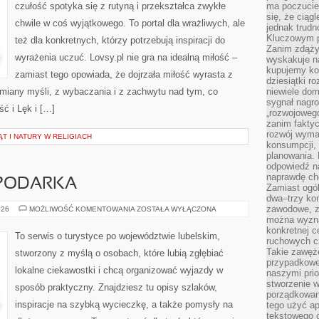
czułość spotyka się z rutyną i przekształca zwykłe
ma poczucie
się, że ciąg
chwile w coś wyjątkowego. To portal dla wrażliwych, ale
jednak trud
Kluczowym p
też dla konkretnych, którzy potrzebują inspiracji do
Zanim zdąży
wyrażenia uczuć. Lovsy.pl nie gra na idealną miłość –
wyskakuje na
kupujemy ko
zamiast tego opowiada, że dojrzała miłość wyrasta z
dziesiątki r
ymiany myśli, z wybaczania i z zachwytu nad tym, co
niewiele do
sygnał nagr
ść i Lęk i […]
„rozwojowego
zanim fakty
rozwój wyma
T I NATURY W RELIGIACH
konsumpcji, 
planowania.
odpowiedź na
naprawdę ch
SPODARKA
Zamiast ogól
dwa–trzy kon
zawodowe, zd
PRZEMYSŁ
026
MOŻLIWOŚĆ KOMENTOWANIA
ZOSTAŁA WYŁĄCZONA
I
można wyzna
GOSPODARKA
konkretnej c
To serwis o turystyce po województwie lubelskim,
ruchowych cz
Takie zawęże
stworzony z myślą o osobach, które lubią zgłębiać
przypadkowe 
lokalne ciekawostki i chcą organizować wyjazdy w
naszymi prio
stworzenie 
sposób praktyczny. Znajdziesz tu opisy szlaków,
porządkowan
inspiracje na szybką wycieczkę, a także pomysły na
tego użyć ap
tekstowego 