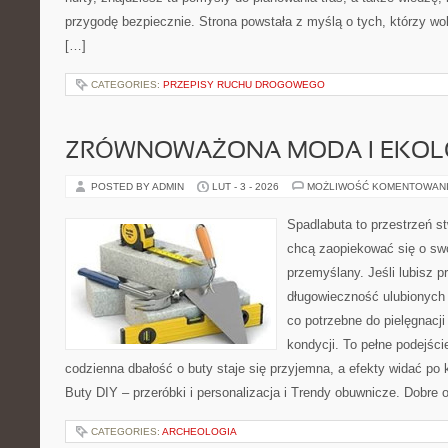
przygodę bezpiecznie. Strona powstała z myślą o tych, którzy wo
[…]
CATEGORIES:
PRZEPISY RUCHU DROGOWEGO
ZRÓWNOWAŻONA MODA I EKOLO
POSTED BY ADMIN
LUT - 3 - 2026
MOŻLIWOŚĆ KOMENTOWAN
Spadlabuta to przestrzeń st
chcą zaopiekować się o sw
przemyślany. Jeśli lubisz p
długowieczność ulubionych 
co potrzebne do pielęgnacji
kondycji. To pełne podejści
codzienna dbałość o buty staje się przyjemna, a efekty widać po k
Buty DIY – przeróbki i personalizacja i Trendy obuwnicze. Dobre 
CATEGORIES:
ARCHEOLOGIA