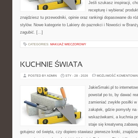
Jeśli szukasz inspiracji, ch
recepturę i wybierać produk
znajdziesz tu przewodniki, opinie oraz rankingi dopasowane do ró
stylów. Nowe kategorie to Lakiery do paznokci i Nowości w Branży
zagubić. […]
CATEGORIES:
MAKIJAŻ WIECZOROWY
KUCHNIE ŚWIATA
POSTED BY ADMIN
STY - 28 - 2026
MOŻLIWOŚĆ KOMENTOWA
JakieSmaki.pl to internetow
powstał po to, by dawać rea
zamieniać zwykłe posiłki 
zakątek, gdzie pomysły na 
wskazówkami, a kuchnia pr
staje się kreatywną zabawą
gotujesz od święta, czy dopiero stawiasz pierwsze kroki, znajdzies