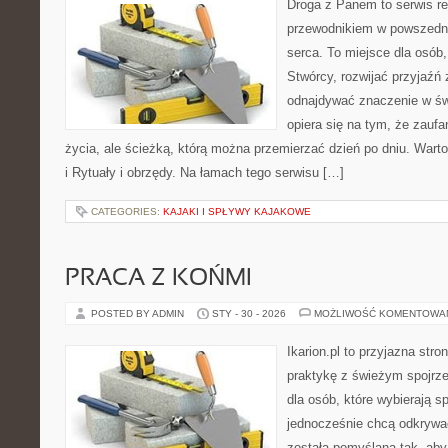
Droga z Panem to serwis rel
przewodnikiem w powszedni
serca. To miejsce dla osób,
Stwórcy, rozwijać przyjaźń
odnajdywać znaczenie w świ
opiera się na tym, że zaufa
życia, ale ścieżką, którą można przemierzać dzień po dniu. Warto
i Rytuały i obrzędy. Na łamach tego serwisu […]
CATEGORIES:
KAJAKI I SPŁYWY KAJAKOWE
PRACA Z KOŃMI
POSTED BY ADMIN
STY - 30 - 2026
MOŻLIWOŚĆ KOMENTOWA
Ikarion.pl to przyjazna stro
praktykę z świeżym spojrz
dla osób, które wybierają s
jednocześnie chcą odkrywa
została pomyślana tak, ab