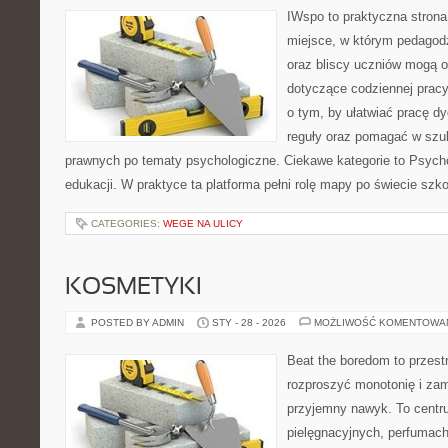
IWspo to praktyczna strona
miejsce, w którym pedagodz
oraz bliscy uczniów mogą o
dotyczące codziennej pracy
o tym, by ułatwiać pracę 
reguły oraz pomagać w szu
prawnych po tematy psychologiczne. Ciekawe kategorie to Psychol
edukacji. W praktyce ta platforma pełni rolę mapy po świecie szk
CATEGORIES:
WEGE NA ULICY
KOSMETYKI
POSTED BY ADMIN
STY - 28 - 2026
MOŻLIWOŚĆ KOMENTOWA
Beat the boredom to przest
rozproszyć monotonię i zam
przyjemny nawyk. To centru
pielęgnacyjnych, perfumach