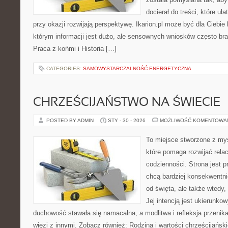
docierał do treści, które uł
przy okazji rozwijają perspektywę. Ikarion.pl może być dla Cieb
którym informacji jest dużo, ale sensownych wniosków często bra
Praca z końmi i Historia […]
CATEGORIES:
SAMOWYSTARCZALNOŚĆ ENERGETYCZNA
CHRZEŚCIJAŃSTWO NA ŚWIECIE
POSTED BY ADMIN
STY - 30 - 2026
MOŻLIWOŚĆ KOMENTOWA
To miejsce stworzone z myś
które pomaga rozwijać rela
codzienności. Strona jest p
chcą bardziej konsekwentnie
od święta, ale także wtedy,
Jej intencją jest ukierunko
duchowość stawała się namacalna, a modlitwa i refleksja przenika
więzi z innymi. Zobacz również: Rodzina i wartości chrześcijańsk