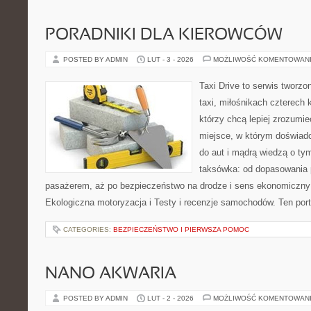
PORADNIKI DLA KIEROWCÓW
POSTED BY ADMIN
LUT - 3 - 2026
MOŻLIWOŚĆ KOMENTOWAN
Taxi Drive to serwis tworz
taxi, miłośnikach czterech 
którzy chcą lepiej zrozumie
miejsce, w którym doświadc
do aut i mądrą wiedzą o ty
taksówka: od dopasowania p
pasażerem, aż po bezpieczeństwo na drodze i sens ekonomiczny
Ekologiczna motoryzacja i Testy i recenzje samochodów. Ten port
CATEGORIES:
BEZPIECZEŃSTWO I PIERWSZA POMOC
NANO AKWARIA
POSTED BY ADMIN
LUT - 2 - 2026
MOŻLIWOŚĆ KOMENTOWAN