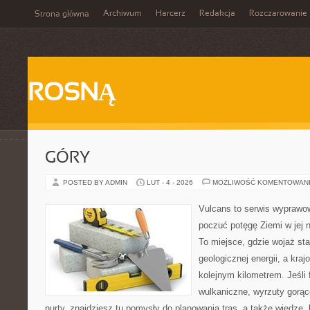
Archiwum
Harcerz
Redakcja
Rozczarowanie
Strona główna
ROSNĄ
GÓRY
POSTED BY ADMIN
LUT - 4 - 2026
MOŻLIWOŚĆ KOMENTOWAN
Vulcans to serwis wyprawow
poczuć potęgę Ziemi w jej na
To miejsce, gdzie wojaż sta
geologicznej energii, a kra
kolejnym kilometrem. Jeśli 
wulkaniczne, wyrzuty gorąc
nurty, znajdziesz tu pomysły do planowania tras, a także wiedzę,