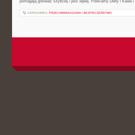
pomagają gotować szybciej i jeść lepiej. Polecamy Diety i Kawa i
CATEGORIES:
PRZECIWWSKAZANIA I BEZPIECZEŃSTWO