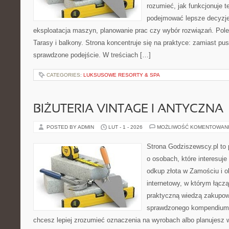
rozumieć, jak funkcjonuje te
podejmować lepsze decyzje
eksploatacja maszyn, planowanie prac czy wybór rozwiązań. Pole
Tarasy i balkony. Strona koncentruje się na praktyce: zamiast pu
sprawdzone podejście. W treściach […]
CATEGORIES:
LUKSUSOWE RESORTY & SPA
BIŻUTERIA VINTAGE I ANTYCZNA
POSTED BY ADMIN
LUT - 1 - 2026
MOŻLIWOŚĆ KOMENTOWAN
Strona Godziszewscy.pl to 
o osobach, które interesuje 
odkup złota w Zamościu i o
internetowy, w którym łączą
praktyczną wiedzą zakupow
sprawdzonego kompendium p
chcesz lepiej zrozumieć oznaczenia na wyrobach albo planujesz wy