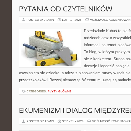
PYTANIA OD CZYTELNIKÓW
POSTED BY ADMIN
LUT - 1 - 2026
MOŻLIWOŚĆ KOMENTOWAN
Przedszkole Kubuś to plat
rodzicach oraz o wszystkich
informacji na temat placów
To blog, w którym praktyka
się z konkretem. Strona po
decyzje i łagodzić napięci
oswajaniem się dziecka, a także z planowaniem rutyny w rodzini
przedszkolaków i Rozwój niemowląt. W centrum uwagi są maluch
CATEGORIES:
PŁYTY GŁÓWNE
EKUMENIZM I DIALOG MIĘDZYREL
POSTED BY ADMIN
STY - 31 - 2026
MOŻLIWOŚĆ KOMENTOWA