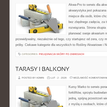
Akwa-Pro to serwis dla akw
akwarystyka jest pokazana 
miejsce dla osób, które ch
bez zbędnego zadęcia, za t
rozwiązania. Strona skupia
planować swoje akwarium r
przewidywalny, niezależnie od tego, czy startujesz od zera, czy 
próby. Ciekawe kategorie dla wszystkich to Rośliny Akwariowe i N
CATEGORIES:
PIELĘGNACJA SKÓRY PO ZABIEGACH
TARASY I BALKONY
POSTED BY ADMIN
LUT - 2 - 2026
MOŻLIWOŚĆ KOMENTOWAN
Kursy Marko to serwis pora
forkliftów, sprzętu budowla
jedną, spójną przestrzeń w
z myślą o osobach, które ch