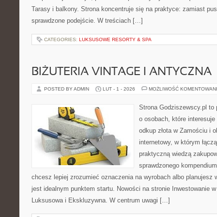
Tarasy i balkony. Strona koncentruje się na praktyce: zamiast pu
sprawdzone podejście. W treściach […]
CATEGORIES:
LUKSUSOWE RESORTY & SPA
BIŻUTERIA VINTAGE I ANTYCZNA
POSTED BY ADMIN
LUT - 1 - 2026
MOŻLIWOŚĆ KOMENTOWAN
Strona Godziszewscy.pl to 
o osobach, które interesuje 
odkup złota w Zamościu i o
internetowy, w którym łączą
praktyczną wiedzą zakupow
sprawdzonego kompendium p
chcesz lepiej zrozumieć oznaczenia na wyrobach albo planujesz wy
jest idealnym punktem startu. Nowości na stronie Inwestowanie w B
Luksusowa i Ekskluzywna. W centrum uwagi […]