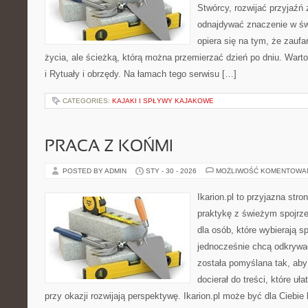
Stwórcy, rozwijać przyjaźń
odnajdywać znaczenie w świ
opiera się na tym, że zaufa
życia, ale ścieżką, którą można przemierzać dzień po dniu. Warto
i Rytuały i obrzędy. Na łamach tego serwisu […]
CATEGORIES:
KAJAKI I SPŁYWY KAJAKOWE
PRACA Z KOŃMI
POSTED BY ADMIN
STY - 30 - 2026
MOŻLIWOŚĆ KOMENTOWA
Ikarion.pl to przyjazna stro
praktykę z świeżym spojrz
dla osób, które wybierają s
jednocześnie chcą odkrywa
została pomyślana tak, ab
docierał do treści, które uł
przy okazji rozwijają perspektywę. Ikarion.pl może być dla Cieb