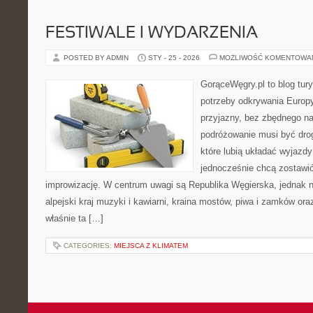
FESTIWALE I WYDARZENIA
POSTED BY ADMIN
STY - 25 - 2026
MOŻLIWOŚĆ KOMENTOWA
GorąceWęgry.pl to blog tury
potrzeby odkrywania Europ
przyjazny, bez zbędnego na
podróżowanie musi być drog
które lubią układać wyjazdy
jednocześnie chcą zostawić
improwizację. W centrum uwagi są Republika Węgierska, jednak nat
alpejski kraj muzyki i kawiarni, kraina mostów, piwa i zamków or
właśnie ta […]
CATEGORIES:
MIEJSCA Z KLIMATEM