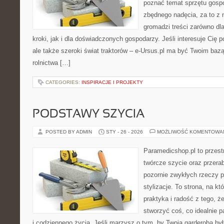
poznać temat sprzętu gosp
zbędnego nadęcia, za to z 
gromadzi treści zarówno dl
kroki, jak i dla doświadczonych gospodarzy. Jeśli interesuje Cię 
ale także szeroki świat traktorów – e-Ursus.pl ma być Twoim baz
rolnictwa […]
CATEGORIES:
INSPIRACJE I PROJEKTY
PODSTAWY SZYCIA
POSTED BY ADMIN
STY - 26 - 2026
MOŻLIWOŚĆ KOMENTOWA
Paramedicshop.pl to przest
twórcze szycie oraz przerab
pozornie zwykłych rzeczy p
stylizacje. To strona, na kt
praktyka i radość z tego, 
stworzyć coś, co idealnie p
i codziennego życia. Jeśli marzysz o tym, by Twoja garderoba by