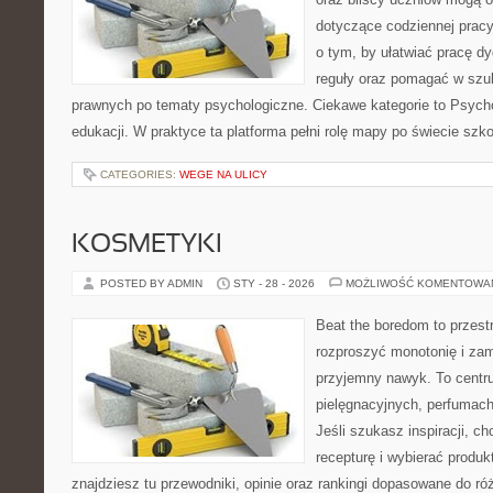
dotyczące codziennej pracy
o tym, by ułatwiać pracę 
reguły oraz pomagać w szu
prawnych po tematy psychologiczne. Ciekawe kategorie to Psychol
edukacji. W praktyce ta platforma pełni rolę mapy po świecie szk
CATEGORIES:
WEGE NA ULICY
KOSMETYKI
POSTED BY ADMIN
STY - 28 - 2026
MOŻLIWOŚĆ KOMENTOWA
Beat the boredom to przest
rozproszyć monotonię i zam
przyjemny nawyk. To centru
pielęgnacyjnych, perfumach
Jeśli szukasz inspiracji, ch
recepturę i wybierać produk
znajdziesz tu przewodniki, opinie oraz rankingi dopasowane do ró