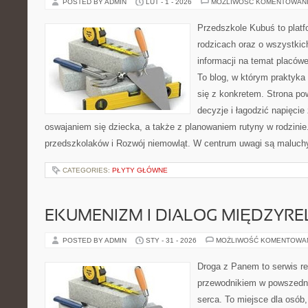
POSTED BY ADMIN
LUT - 1 - 2026
MOŻLIWOŚĆ KOMENTOWAN
Przedszkole Kubuś to plat
rodzicach oraz o wszystkich
informacji na temat placów
To blog, w którym praktyka
się z konkretem. Strona po
decyzje i łagodzić napięci
oswajaniem się dziecka, a także z planowaniem rutyny w rodzini
przedszkolaków i Rozwój niemowląt. W centrum uwagi są maluch
CATEGORIES:
PŁYTY GŁÓWNE
EKUMENIZM I DIALOG MIĘDZYREL
POSTED BY ADMIN
STY - 31 - 2026
MOŻLIWOŚĆ KOMENTOWA
Droga z Panem to serwis rel
przewodnikiem w powszedni
serca. To miejsce dla osób,