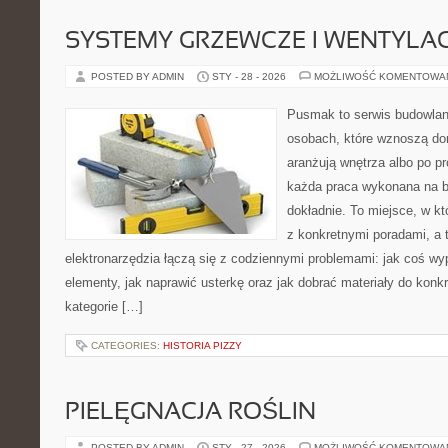
SYSTEMY GRZEWCZE I WENTYLA
POSTED BY ADMIN
STY - 28 - 2026
MOŻLIWOŚĆ KOMENTOWA
Pusmak to serwis budowlany
osobach, które wznoszą do
aranżują wnętrza albo po p
każda praca wykonana na b
dokładnie. To miejsce, w k
z konkretnymi poradami, a 
elektronarzędzia łączą się z codziennymi problemami: jak coś w
elementy, jak naprawić usterkę oraz jak dobrać materiały do konk
kategorie […]
CATEGORIES:
HISTORIA PIZZY
PIELĘGNACJA ROŚLIN
POSTED BY ADMIN
STY - 27 - 2026
MOŻLIWOŚĆ KOMENTOWA