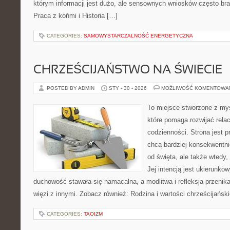
którym informacji jest dużo, ale sensownych wniosków często bra
Praca z końmi i Historia […]
CATEGORIES:
SAMOWYSTARCZALNOŚĆ ENERGETYCZNA
CHRZEŚCIJAŃSTWO NA ŚWIECIE
POSTED BY ADMIN
STY - 30 - 2026
MOŻLIWOŚĆ KOMENTOWA
To miejsce stworzone z myś
które pomaga rozwijać rela
codzienności. Strona jest p
chcą bardziej konsekwentnie
od święta, ale także wtedy,
Jej intencją jest ukierunko
duchowość stawała się namacalna, a modlitwa i refleksja przenika
więzi z innymi. Zobacz również: Rodzina i wartości chrześcijańsk
CATEGORIES:
TAOIZM