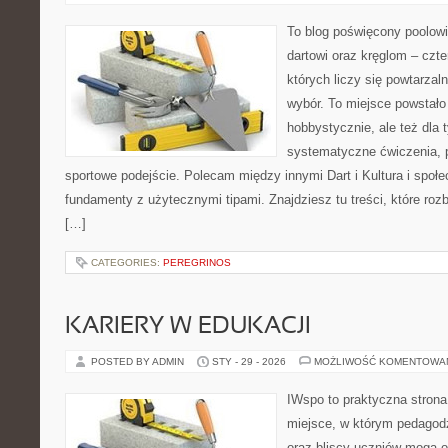
To blog poświęcony poolow
dartowi oraz kręglom – czt
których liczy się powtarzal
wybór. To miejsce powstało 
hobbystycznie, ale też dla 
systematyczne ćwiczenia, p
sportowe podejście. Polecam między innymi Dart i Kultura i społ
fundamenty z użytecznymi tipami. Znajdziesz tu treści, które roz
[…]
CATEGORIES:
PEREGRINOS
KARIERY W EDUKACJI
POSTED BY ADMIN
STY - 29 - 2026
MOŻLIWOŚĆ KOMENTOWA
IWspo to praktyczna strona
miejsce, w którym pedagodz
oraz bliscy uczniów mogą o