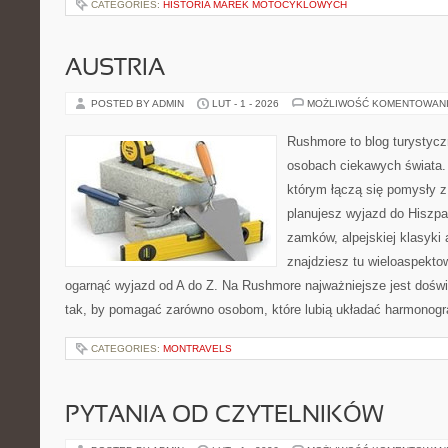
CATEGORIES:
HISTORIA MAREK MOTOCYKLOWYCH
AUSTRIA
POSTED BY ADMIN
LUT - 1 - 2026
MOŻLIWOŚĆ KOMENTOWAN
Rushmore to blog turystycz
osobach ciekawych świata. 
którym łączą się pomysły z
planujesz wyjazd do Hiszpani
zamków, alpejskiej klasyki 
znajdziesz tu wieloaspektow
ogarnąć wyjazd od A do Z. Na Rushmore najważniejsze jest doświ
tak, by pomagać zarówno osobom, które lubią układać harmonogra
CATEGORIES:
MONTRAVELS
PYTANIA OD CZYTELNIKÓW