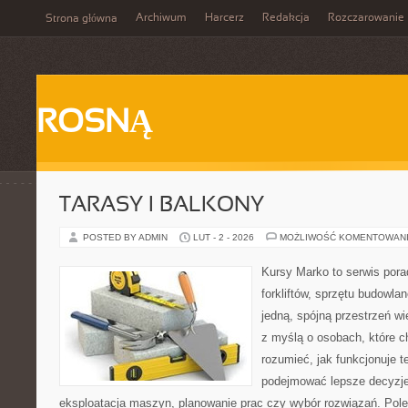
Archiwum
Harcerz
Redakcja
Rozczarowanie
Strona główna
ROSNĄ
TARASY I BALKONY
POSTED BY ADMIN
LUT - 2 - 2026
MOŻLIWOŚĆ KOMENTOWAN
Kursy Marko to serwis pora
forkliftów, sprzętu budowla
jedną, spójną przestrzeń w
z myślą o osobach, które ch
rozumieć, jak funkcjonuje te
podejmować lepsze decyzje
eksploatacja maszyn, planowanie prac czy wybór rozwiązań. Pole