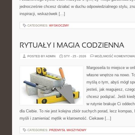
jednocześnie chcesz działać w duchu odpowiedzialnego stylu, zn
inspiracji, wskazówek […]
CATEGORIES:
WYSKOCZMY
RYTUAŁY I MAGIA CODZIENNA
POSTED BY ADMIN
STY - 25 - 2026
MOŻLIWOŚĆ KOMENTOWA
Margoseila to miejsce w on
własne wnętrze na nowo. To
myślą o tym, abyś mógł sp
jesteś, jak reagujesz, czeg
chcesz podążać. Jeśli kied
w rutynie brakuje Ci oddech
dla Ciebie. To nie jest kolejna zbiór suchych porad, lecz kompa
myśli i zamieniać mętlik w klarowność. Ciekawe […]
CATEGORIES:
PRZEMYSŁ MASZYNOWY