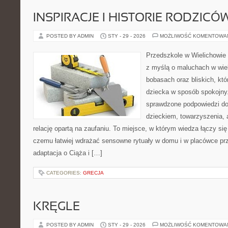
INSPIRACJE I HISTORIE RODZICÓ
POSTED BY ADMIN
STY - 29 - 2026
MOŻLIWOŚĆ KOMENTOWA
Przedszkole w Wielichowie 
z myślą o maluchach w wie
bobasach oraz bliskich, kt
dziecka w sposób spokojny
sprawdzone podpowiedzi do
dzieckiem, towarzyszenia, 
relację opartą na zaufaniu. To miejsce, w którym wiedza łączy si
czemu łatwiej wdrażać sensowne rytuały w domu i w placówce prz
adaptacja o Ciąża i […]
CATEGORIES:
GRECJA
KRĘGLE
POSTED BY ADMIN
STY - 29 - 2026
MOŻLIWOŚĆ KOMENTOWA