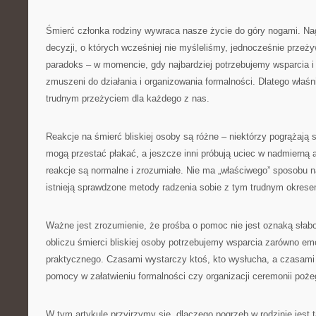
Śmierć członka rodziny wywraca nasze życie do góry nogami. Nag
decyzji, o których wcześniej nie myśleliśmy, jednocześnie przeży
paradoks – w momencie, gdy najbardziej potrzebujemy wsparcia i
zmuszeni do działania i organizowania formalności. Dlatego właśni
trudnym przeżyciem dla każdego z nas.
Reakcje na śmierć bliskiej osoby są różne – niektórzy pogrążają si
mogą przestać płakać, a jeszcze inni próbują uciec w nadmierną
reakcje są normalne i zrozumiałe. Nie ma „właściwego” sposobu n
istnieją sprawdzone metody radzenia sobie z tym trudnym okrese
Ważne jest zrozumienie, że prośba o pomoc nie jest oznaką słab
obliczu śmierci bliskiej osoby potrzebujemy wsparcia zarówno emo
praktycznego. Czasami wystarczy ktoś, kto wysłucha, a czasami
pomocy w załatwieniu formalności czy organizacji ceremonii poże
W tym artykule przyjrzymy się, dlaczego pogrzeb w rodzinie jest