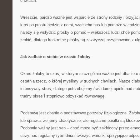
chwilach.
Wreszcie, bardzo ważne jest wsparcie ze strony rodziny i przyjac
ktoś po prostu będzie z nami, wysłucha nas lub pomoże w codzi
należy się wstydzić prośby o pomoc – większość ludzi chce pomóc
zrobić, dlatego konkretne prośby są zazwyczaj przyjmowane z ulg
Jak zadbać o siebie w czasie żałoby
Okres żałoby to czas, w którym szczególnie ważne jest dbanie o s
ostatnia rzecz, o której myślimy w trudnych chwilach. Nasze ciał
intensywny stres, dlatego potrzebujemy świadomej opieki nad so
trudny okres i stopniowo odzyskać równowagę.
Podstawą jest dbanie o podstawowe potrzeby fizjologiczne. Żałob
lub sprawia, że jemy chaotycznie, ale regularne posiłki są kluczow
Podobnie ważny jest sen – choć może być zakłócony przez emocje
utrzymać regularny rytm dnia i tworzyć warunki sprzyjające odpo