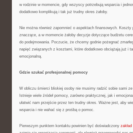
w rodzinie w momencie, gdy wszyscy potrzebują wsparcia i jednoś
dodatkowo komplikują i tak już trudny okres żałoby.
Nie można również zapomnieć o aspektach finansowych. Koszty
znaczące, a w momencie żałoby decyzje dotyczące budżetu cerem
do podejmowania. Poczucie, że chcemy godnie pożegnać zmarłe
napięć związanych z kosztami, które dodatkowo obciążają już i ta
emocjonalną.
Gdzie szukać profesjonalnej pomocy
W obliczu śmierci bliskiej osoby nie musimy radzić sobie sami z
Istnieje wiele źródeł pomocy, zarówno praktycznej, jak i emocjon
ułatwić nam przejście przez ten trudny okres. Ważne jest, aby wi
wsparcia i nie wahać się z prośbą o pomoc.
Pierwszym punktem kontaktu powinien być doświadczony
zakład
zajmie się organizacją ceremonii, ale również przeprowadzi nas 