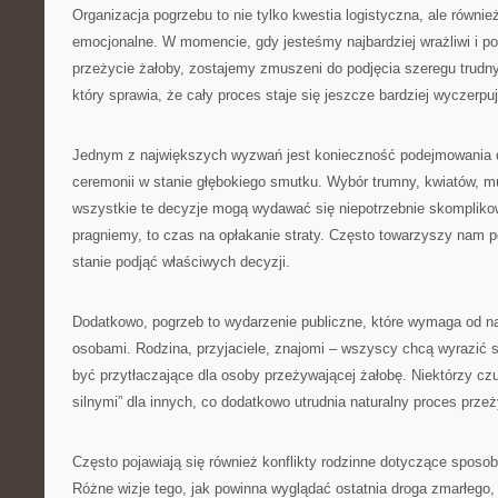
Organizacja pogrzebu to nie tylko kwestia logistyczna, ale równ
emocjonalne. W momencie, gdy jesteśmy najbardziej wrażliwi i p
przeżycie żałoby, zostajemy zmuszeni do podjęcia szeregu trudny
który sprawia, że cały proces staje się jeszcze bardziej wyczerpu
Jednym z największych wyzwań jest konieczność podejmowania 
ceremonii w stanie głębokiego smutku. Wybór trumny, kwiatów, m
wszystkie te decyzje mogą wydawać się niepotrzebnie skompliko
pragniemy, to czas na opłakanie straty. Często towarzyszy nam p
stanie podjąć właściwych decyzji.
Dodatkowo, pogrzeb to wydarzenie publiczne, które wymaga od na
osobami. Rodzina, przyjaciele, znajomi – wszyscy chcą wyrazić 
być przytłaczające dla osoby przeżywającej żałobę. Niektórzy cz
silnymi” dla innych, co dodatkowo utrudnia naturalny proces prze
Często pojawiają się również konflikty rodzinne dotyczące sposob
Różne wizje tego, jak powinna wyglądać ostatnia droga zmarłego