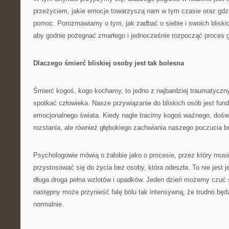
przeżyciem, jakie emocje towarzyszą nam w tym czasie oraz gd
pomoc. Porozmawiamy o tym, jak zadbać o siebie i swoich bliski
aby godnie pożegnać zmarłego i jednocześnie rozpocząć proces go
Dlaczego śmierć bliskiej osoby jest tak bolesna
Śmierć kogoś, kogo kochamy, to jedno z najbardziej traumatycz
spotkać człowieka. Nasze przywiązanie do bliskich osób jest f
emocjonalnego świata. Kiedy nagle tracimy kogoś ważnego, dośw
rozstania, ale również głębokiego zachwiania naszego poczucia be
Psychologowie mówią o żałobie jako o procesie, przez który musi
przystosować się do życia bez osoby, która odeszła. To nie jest 
długa droga pełna wzlotów i upadków. Jeden dzień możemy czuć s
następny może przynieść falę bólu tak intensywną, że trudno bę
normalnie.