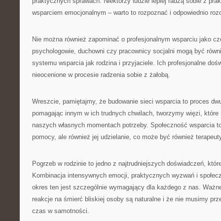
praktycznych sprawach. Niektórzy ludzie lepiej radzą sobie z pra
wsparciem emocjonalnym – warto to rozpoznać i odpowiednio rozdz
Nie można również zapominać o profesjonalnym wsparciu jako częś
psychologowie, duchowni czy pracownicy socjalni mogą być rów
systemu wsparcia jak rodzina i przyjaciele. Ich profesjonalne do
nieocenione w procesie radzenia sobie z żałobą.
Wreszcie, pamiętajmy, że budowanie sieci wsparcia to proces dw
pomagając innym w ich trudnych chwilach, tworzymy więzi, któr
naszych własnych momentach potrzeby. Społeczność wsparcia to 
pomocy, ale również jej udzielanie, co może być również terapeut
Pogrzeb w rodzinie to jedno z najtrudniejszych doświadczeń, któ
Kombinacja intensywnych emocji, praktycznych wyzwań i społec
okres ten jest szczególnie wymagający dla każdego z nas. Ważne
reakcje na śmierć bliskiej osoby są naturalne i że nie musimy prz
czas w samotności.