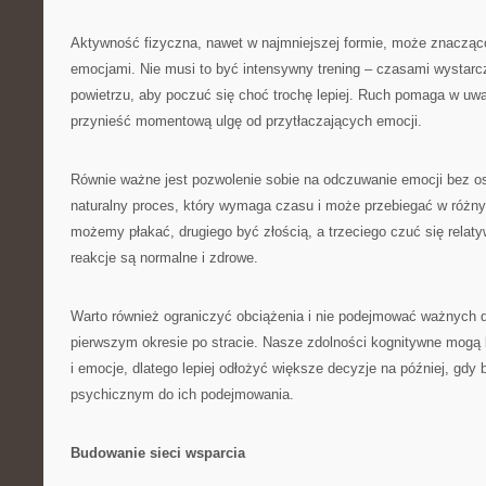
Aktywność fizyczna, nawet w najmniejszej formie, może znacząc
emocjami. Nie musi to być intensywny trening – czasami wystar
powietrzu, aby poczuć się choć trochę lepiej. Ruch pomaga w uwa
przynieść momentową ulgę od przytłaczających emocji.
Równie ważne jest pozwolenie sobie na odczuwanie emocji bez os
naturalny proces, który wymaga czasu i może przebiegać w różn
możemy płakać, drugiego być złością, a trzeciego czuć się relaty
reakcje są normalne i zdrowe.
Warto również ograniczyć obciążenia i nie podejmować ważnych 
pierwszym okresie po stracie. Nasze zdolności kognitywne mogą 
i emocje, dlatego lepiej odłożyć większe decyzje na później, gd
psychicznym do ich podejmowania.
Budowanie sieci wsparcia