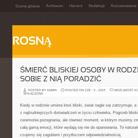
Archiwum
Harcerz
Redakcja
Rozczarowanie
Strona główna
ROSNĄ
ŚMIERĆ BLISKIEJ OSOBY W RODZI
SOBIE Z NIĄ PORADZIĆ
POSTED BY ADMIN
POSTED ON CZE - 5 - 2025
MOŻLIWOŚĆ K
WYŁĄCZONA
Kiedy w rodzinie umiera ktoś bliski, świat nagle się zatrzymuje,
z najtrudniejszych doświadczeń w życiu człowieka. Pogrzeb bliskie
ceremonia pożegnania, ale również moment, w którym musimy zmi
całą gamą emocji, które wydają się nie do opanowania. To natural
czujemy się zagubieni i przytłoczeni odpowiedzialnością.