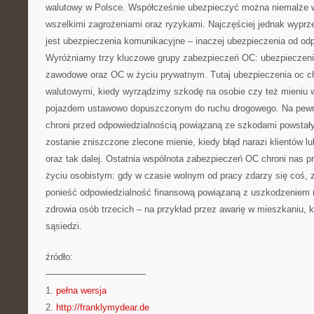
walutowy w Polsce. Współcześnie ubezpieczyć można niemalże w
wszelkimi zagrożeniami oraz ryzykami. Najczęściej jednak wyp
jest ubezpieczenia komunikacyjne – inaczej ubezpieczenia od odp
Wyróżniamy trzy kluczowe grupy zabezpieczeń OC: ubezpieczen
zawodowe oraz OC w życiu prywatnym. Tutaj ubezpieczenia oc ch
walutowymi, kiedy wyrządzimy szkodę na osobie czy też mieniu w
pojazdem ustawowo dopuszczonym do ruchu drogowego. Na pewno
chroni przed odpowiedzialnością powiązaną ze szkodami powstały
zostanie zniszczone zlecone mienie, kiedy błąd narazi klientów lu
oraz tak dalej. Ostatnia wspólnota zabezpieczeń OC chroni nas p
życiu osobistym: gdy w czasie wolnym od pracy zdarzy się coś, 
ponieść odpowiedzialność finansową powiązaną z uszkodzeniem m
zdrowia osób trzecich – na przykład przez awarię w mieszkaniu, k
sąsiedzi.
źródło:
———————————
1.
pełna wersja
2.
http://franklymydear.de