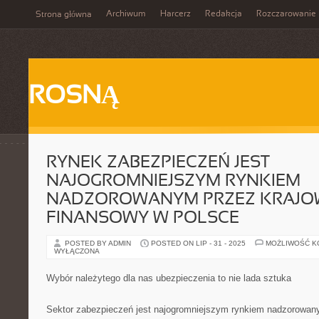
Archiwum
Harcerz
Redakcja
Rozczarowanie
Strona główna
ROSNĄ
RYNEK ZABEZPIECZEŃ JEST
NAJOGROMNIEJSZYM RYNKIEM
NADZOROWANYM PRZEZ KRAJOW
FINANSOWY W POLSCE
POSTED BY ADMIN
POSTED ON LIP - 31 - 2025
MOŻLIWOŚĆ 
WYŁĄCZONA
Wybór należytego dla nas ubezpieczenia to nie lada sztuka
Sektor zabezpieczeń jest najogromniejszym rynkiem nadzorowany