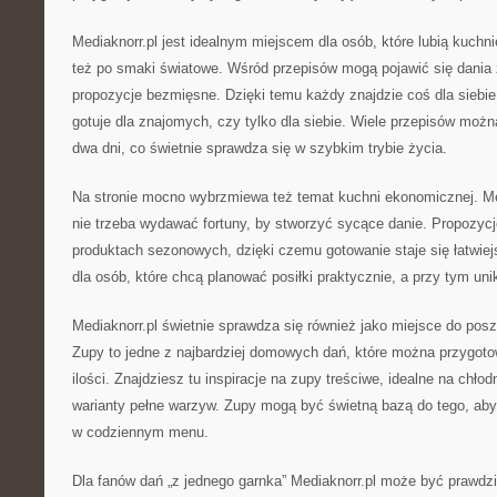
Mediaknorr.pl jest idealnym miejscem dla osób, które lubią kuchni
też po smaki światowe. Wśród przepisów mogą pojawić się dania 
propozycje bezmięsne. Dzięki temu każdy znajdzie coś dla siebie 
gotuje dla znajomych, czy tylko dla siebie. Wiele przepisów możn
dwa dni, co świetnie sprawdza się w szybkim trybie życia.
Na stronie mocno wybrzmiewa też temat kuchni ekonomicznej. Me
nie trzeba wydawać fortuny, by stworzyć sycące danie. Propozycj
produktach sezonowych, dzięki czemu gotowanie staje się łatwiej
dla osób, które chcą planować posiłki praktycznie, a przy tym un
Mediaknorr.pl świetnie sprawdza się również jako miejsce do po
Zupy to jedne z najbardziej domowych dań, które można przygoto
ilości. Znajdziesz tu inspiracje na zupy treściwe, idealne na chłod
warianty pełne warzyw. Zupy mogą być świetną bazą do tego, aby
w codziennym menu.
Dla fanów dań „z jednego garnka” Mediaknorr.pl może być prawdziw