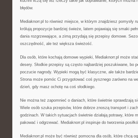
kuchni liczą się też rzeczy takie jak doprawianie, których można
błędów.
Mediaknorr.pl to również miejsce, w którym znajdziesz pomysły 
królują propozycje bardziej świeże, latem pojawiają się smaki peł
dania rozgrzewające, a zimą przydają się przepisy domowe. Sezo
oszczędność, ale też większa świeżość.
Dla osób, które kochają domowe wypieki, Mediaknorr.pl może sta
desery. Słodkie przepisy są często najbardziej poszukiwane, bo p
poczucie nagrody. Wypieki mogą być klasyczne, ale także bardzie
Strona może pomóc Ci przygotować coś pysznego zarówno na wee
dzień, gdy masz ochotę na coś słodkiego.
Nie można też zapomnieć o daniach, które świetnie sprawdzają się
Wiele osób szuka przepisów, które dobrze znoszą transport i zac
godzinach. W takich sytuacjach świetnie działają potrawy, które 
pakować i odgrzewać. Mediaknorr.pl inspiruje do tworzenia posił
Mediaknorr.pl może być również pomocna dla osób, które chcą og