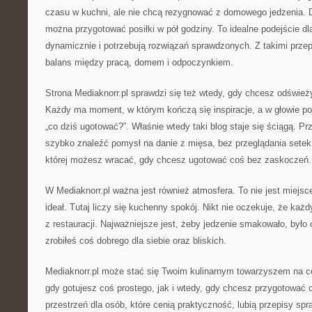
czasu w kuchni, ale nie chcą rezygnować z domowego jedzenia. 
można przygotować posiłki w pół godziny. To idealne podejście dla
dynamicznie i potrzebują rozwiązań sprawdzonych. Z takimi prze
balans między pracą, domem i odpoczynkiem.
Strona Mediaknorr.pl sprawdzi się też wtedy, gdy chcesz odśwież
Każdy ma moment, w którym kończą się inspiracje, a w głowie poja
„co dziś ugotować?”. Właśnie wtedy taki blog staje się ściągą. 
szybko znaleźć pomysł na danie z mięsa, bez przeglądania setek 
której możesz wracać, gdy chcesz ugotować coś bez zaskoczeń.
W Mediaknorr.pl ważna jest również atmosfera. To nie jest miejsc
ideał. Tutaj liczy się kuchenny spokój. Nikt nie oczekuje, że każd
z restauracji. Najważniejsze jest, żeby jedzenie smakowało, było 
zrobiłeś coś dobrego dla siebie oraz bliskich.
Mediaknorr.pl może stać się Twoim kulinarnym towarzyszem na c
gdy gotujesz coś prostego, jak i wtedy, gdy chcesz przygotować 
przestrzeń dla osób, które cenią praktyczność, lubią przepisy sp