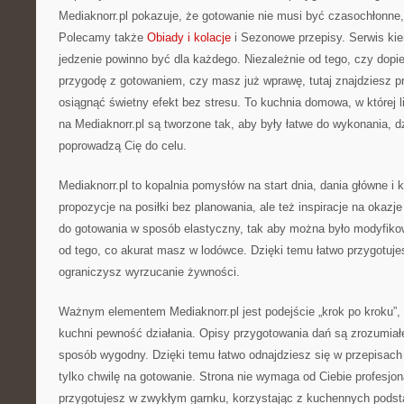
Mediaknorr.pl pokazuje, że gotowanie nie musi być czasochłonne,
Polecamy także
Obiady i kolacje
i Sezonowe przepisy. Serwis kier
jedzenie powinno być dla każdego. Niezależnie od tego, czy dop
przygodę z gotowaniem, czy masz już wprawę, tutaj znajdziesz pr
osiągnąć świetny efekt bez stresu. To kuchnia domowa, w której 
na Mediaknorr.pl są tworzone tak, aby były łatwe do wykonania, 
poprowadzą Cię do celu.
Mediaknorr.pl to kopalnia pomysłów na start dnia, dania główne i k
propozycje na posiłki bez planowania, ale też inspiracje na okaz
do gotowania w sposób elastyczny, tak aby można było modyfiko
od tego, co akurat masz w lodówce. Dzięki temu łatwo przygotujes
ograniczysz wyrzucanie żywności.
Ważnym elementem Mediaknorr.pl jest podejście „krok po kroku”
kuchni pewność działania. Opisy przygotowania dań są zrozumiałe
sposób wygodny. Dzięki temu łatwo odnajdziesz się w przepisac
tylko chwilę na gotowanie. Strona nie wymaga od Ciebie profesjon
przygotujesz w zwykłym garnku, korzystając z kuchennych podst