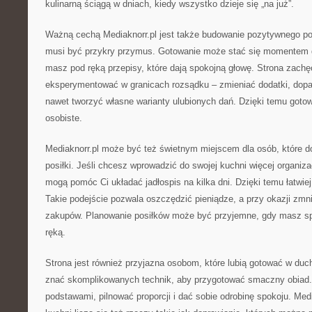
kulinarną ściągą w dniach, kiedy wszystko dzieje się „na już”.
Ważną cechą Mediaknorr.pl jest także budowanie pozytywnego pod
musi być przykry przymus. Gotowanie może stać się momentem dl
masz pod ręką przepisy, które dają spokojną głowę. Strona zachę
eksperymentować w granicach rozsądku – zmieniać dodatki, dop
nawet tworzyć własne warianty ulubionych dań. Dzięki temu gotowa
osobiste.
Mediaknorr.pl może być też świetnym miejscem dla osób, które d
posiłki. Jeśli chcesz wprowadzić do swojej kuchni więcej organizac
mogą pomóc Ci układać jadłospis na kilka dni. Dzięki temu łatwiej
Takie podejście pozwala oszczędzić pieniądze, a przy okazji zmn
zakupów. Planowanie posiłków może być przyjemne, gdy masz s
ręką.
Strona jest również przyjazna osobom, które lubią gotować w duch
znać skomplikowanych technik, aby przygotować smaczny obiad.
podstawami, pilnować proporcji i dać sobie odrobinę spokoju. Med