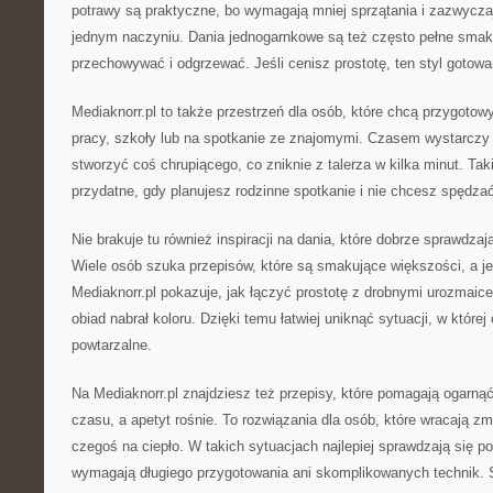
potrawy są praktyczne, bo wymagają mniej sprzątania i zazwyczaj
jednym naczyniu. Dania jednogarnkowe są też często pełne smaku
przechowywać i odgrzewać. Jeśli cenisz prostotę, ten styl gotowan
Mediaknorr.pl to także przestrzeń dla osób, które chcą przygotow
pracy, szkoły lub na spotkanie ze znajomymi. Czasem wystarczy 
stworzyć coś chrupiącego, co zniknie z talerza w kilka minut. Ta
przydatne, gdy planujesz rodzinne spotkanie i nie chcesz spędzać
Nie brakuje tu również inspiracji na dania, które dobrze sprawdzają
Wiele osób szuka przepisów, które są smakujące większości, a j
Mediaknorr.pl pokazuje, jak łączyć prostotę z drobnymi urozmaic
obiad nabrał koloru. Dzięki temu łatwiej uniknąć sytuacji, w które
powtarzalne.
Na Mediaknorr.pl znajdziesz też przepisy, które pomagają ogarnąć
czasu, a apetyt rośnie. To rozwiązania dla osób, które wracają z
czegoś na ciepło. W takich sytuacjach najlepiej sprawdzają się po
wymagają długiego przygotowania ani skomplikowanych technik. 