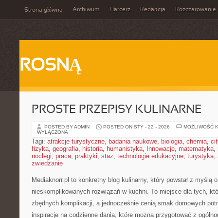
Archiwum
Harcerz
Redakcja
Rozczarowanie
Strona główna
ROSNĄ
PROSTE PRZEPISY KULINARNE
POSTED BY ADMIN
POSTED ON STY - 22 - 2026
MOŻLIWOŚĆ 
WYŁĄCZONA
Tagi:
atrakcje turystyczne
,
badania naukowe
,
biologia
,
chemia
,
ci
fizyka
,
geografia
,
historia
,
humanistyka
,
Innowacje
,
matematyka
,
noclegi
,
praca
,
praktyki
,
staż
,
technologie edukacyjne
,
turystyka
,
zwiedzanie
Mediaknorr.pl to konkretny blog kulinarny, który powstał z myślą
nieskomplikowanych rozwiązań w kuchni. To miejsce dla tych, kt
zbędnych komplikacji, a jednocześnie cenią smak domowych potra
inspiracje na codzienne dania, które można przygotować z ogóln