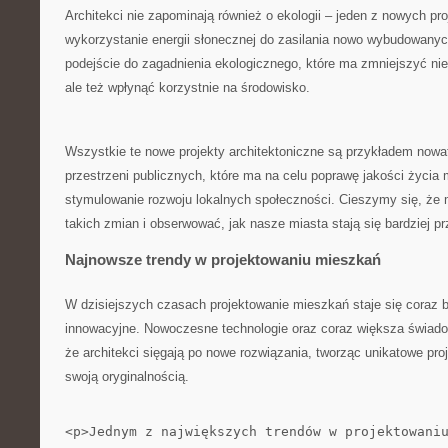
Architekci nie zapominają⁢ również‍ o ekologii – jeden z nowych pro
‌wykorzystanie energii słonecznej do zasilania nowo wybudowany
podejście do ‌zagadnienia⁣ ekologicznego, ‍które ⁤ma‍ zmniejszyć nie
ale też wpłynąć⁣ korzystnie na środowisko.
Wszystkie‍ te nowe ​projekty⁣ architektoniczne są ‌przykładem‍ nowa
przestrzeni publicznych, które⁣ ma na celu poprawę jakości życi
stymulowanie rozwoju lokalnych ‌społeczności. Cieszymy⁣ się, 
takich zmian i obserwować, ⁢jak nasze miasta stają się bardziej p
Najnowsze‍ trendy w projektowaniu mieszkań
W dzisiejszych czasach projektowanie mieszkań staje się coraz ‍b
innowacyjne. Nowoczesne technologie‍ oraz coraz ​większa świado
że ⁤architekci​ sięgają po nowe rozwiązania, tworząc unikatowe proj
swoją oryginalnością.
<p>Jednym z największych trendów w projektowani