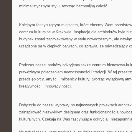
minimalistycznym stylu, ​tworząc harmonijną całość.
Kolejnym fascynującym miejscem, które ​chcemy ⁢Wam przedstaw
centrum kulturalne ‌w Krakowie. Inspiracją dla architektów była his
budynek został‌ zaprojektowany w stylu ‌nowoczesnym, ale nawiąz
urządzone‌ są w⁤ ciepłych⁤ barwach, co sprawia,‌ że odwiedzający c
Podczas ⁤naszej podróży odkryjemy także⁣ centrum biznesowo-kult
prawdziwym połączeniem nowoczesności i tradycji. W tej przestrz
‍przedsiębiorcy, artyści i miłośnicy kultury, tworząc wyjątkową at
kreatywności i innowacyjności.
Dołączcie do ⁣naszej ‌wyprawy po najnowszych projektach architek
zainspirować niezwykłym⁤ designem oraz funkcjonalnością nowocz
kulturalnych. Czekają na Was fascynujące‌ odkrycia i⁣ niezapomni