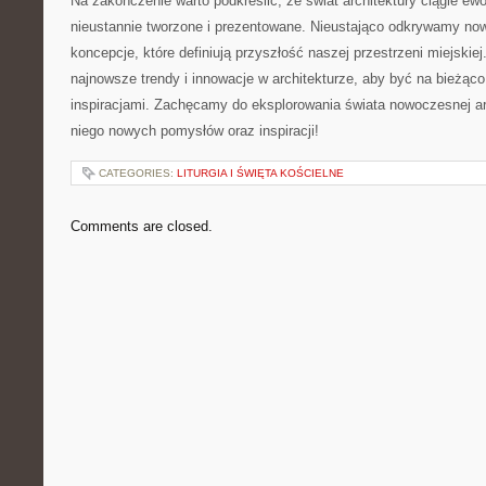
Na zakończenie warto podkreślić, że świat architektury ciągle​ ewol
nieustannie tworzone i prezentowane. Nieustająco ⁤odkrywamy now
⁣koncepcje, ⁢które definiują przyszłość naszej przestrzeni miejskiej
najnowsze trendy⁢ i ⁤innowacje w architekturze, aby być na bieżąc
inspiracjami. Zachęcamy do ​eksplorowania⁢ świata ⁣nowoczesnej ar
niego nowych ​pomysłów oraz inspiracji!
CATEGORIES:
LITURGIA I ŚWIĘTA KOŚCIELNE
Comments are closed.