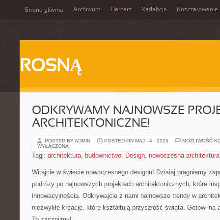
Archiwum
Harcerz
Redakcja
Rozczarowanie
Strona główna
ROSNĄ
ODKRYWAMY NAJNOWSZE PROJ
ARCHITEKTONICZNE!
POSTED BY ADMIN
POSTED ON MAJ - 4 - 2025
MOŻLIWOŚĆ K
WYŁĄCZONA
Tagi:
architektura
,
budownictwo
,
Design
,
nowoczesna architektura
Witajcie w świecie nowoczesnego designu! Dzisiaj pragniemy⁤ zap
podróży po najnowszych projektach ‌architektonicznych, które insp
innowacyjnością. Odkrywajcie z nami najnowsze trendy w architek
niezwykłe kreacje, które kształtują przyszłość świata. Gotowi na 
To zacznijmy!