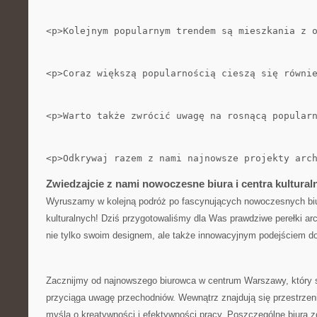
<p>Kolejnym popularnym trendem są mieszkania z 
<p>Coraz większą popularnością cieszą się równi
<p>Warto także zwrócić uwagę na rosnącą popular
<p>Odkrywaj razem z nami najnowsze projekty arc
Zwiedzajcie⁣ z nami nowoczesne biura i⁣ centra⁣ kultural
Wyruszamy w kolejną podróż po fascynujących nowoczesnych biur
kulturalnych! Dziś przygotowaliśmy ⁣dla Was prawdziwe perełki arc
nie tylko ⁢swoim‌ designem, ale także innowacyjnym podejściem do 
Zacznijmy⁣ od najnowszego biurowca w ⁢centrum⁢ Warszawy, który 
przyciąga uwagę przechodniów. Wewnątrz znajdują ‌się przestrzeni
myślą o kreatywności⁣ i efektywności ⁣pracy. Poszczególne biura 