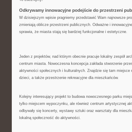
Odkrywamy​ innowacyjne podejście do przestrzeni pub
W dzisiejszym wpisie pragniemy przedstawić Wam najnowsze​ proje
zmieniają oblicze ‌przestrzeni ‌publicznych. Odważne⁤ i innowacyjn
sprawia, że miasta ⁢stają się bardziej funkcjonalne ⁢i estetyczne.
Jeden z ‍projektów, nad⁢ którym obecnie ​pracuje⁢ lokalny zespół ar
centrum miasta. Nowoczesna koncepcja zakłada stworzenie przest
aktywności społecznych i ​kulturalnych. Znajdzie się tam⁣ miejsce 
dzieci, a także‌ przestrzenie rekreacyjne dla mieszkańców.
Kolejny​ interesujący⁤ projekt to budowa nowoczesnego​ parku miejs
tylko miejscem wypoczynku, ale​ również centrum artystycznej akt
odbywały się koncerty, wystawy⁢ sztuki oraz⁣ warsztaty dla mies
lokalną społeczność do aktywności.