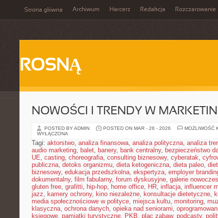
Archiwum
Harcerz
Redakcja
Rozczarowanie
Strona główna
ROSNĄ
NOWOŚCI I TRENDY W MARKETIN
POSTED BY ADMIN
POSTED ON MAR - 26 - 2026
MOŻLIWOŚĆ 
WYŁĄCZONA
Tagi:
aktorstwo
,
analiza finansowa
,
analiza polityczna
,
analiza tr
audio marketing
,
balet
,
banery
,
bank centralny
,
bezpieczeństwo d
UE
,
casting
,
choreografia
,
consulting biznesowy
,
cyberatak
,
cyfro
publiczna
,
detoks organizmu
,
dieta ketogeniczna
,
dieta paleo
,
die
biznesowy
,
edukacja przedszkolna
,
ekspertyza
,
employer brandin
dokumentalny
,
film fabularny
,
forum dyskusyjne
,
galerie nowocze
gluten free
,
grafitti
,
hip-hop
,
home office
,
HR
,
inflacja
,
influencer 
jazz
,
kamery ochrony
,
kino niezależne
,
konsultacje dietetyczne
,
k
media społecznościowe w polityce
,
miejsca kultu
,
monitoring
,
mu
klasyczna
,
ochrona danych
,
opieka nad seniorami
,
oprogramowan
księgowe
,
pamiątki turystyczne
,
PKB
,
plac zabaw
,
podcasty
,
poli