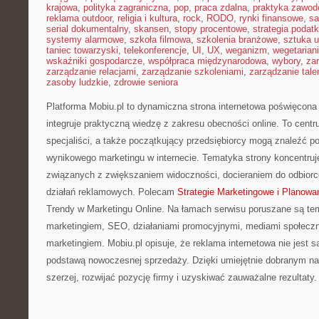
krajowa
,
polityka zagraniczna
,
pop
,
praca zdalna
,
praktyka zawo
reklama outdoor
,
religia i kultura
,
rock
,
RODO
,
rynki finansowe
,
sa
serial dokumentalny
,
skansen
,
stopy procentowe
,
strategia podat
systemy alarmowe
,
szkoła filmowa
,
szkolenia branżowe
,
sztuka u
taniec towarzyski
,
telekonferencje
,
UI
,
UX
,
weganizm
,
wegetarian
wskaźniki gospodarcze
,
współpraca międzynarodowa
,
wybory
,
za
zarządzanie relacjami
,
zarządzanie szkoleniami
,
zarządzanie tale
zasoby ludzkie
,
zdrowie seniora
Platforma Mobiu.pl to dynamiczna strona internetowa poświęcona p
integruje praktyczną wiedzę z zakresu obecności online. To cent
specjaliści, a także początkujący przedsiębiorcy mogą znaleźć 
wynikowego marketingu w internecie. Tematyka strony koncentruje
związanych z zwiększaniem widoczności, docieraniem do odbior
działań reklamowych. Polecam
Strategie Marketingowe i Planowa
Trendy w Marketingu Online. Na łamach serwisu poruszane są te
marketingiem, SEO, działaniami promocyjnymi, mediami społeczn
marketingiem. Mobiu.pl opisuje, że reklama internetowa nie jest 
podstawą nowoczesnej sprzedaży. Dzięki umiejętnie dobranym n
szerzej, rozwijać pozycję firmy i uzyskiwać zauważalne rezultaty.