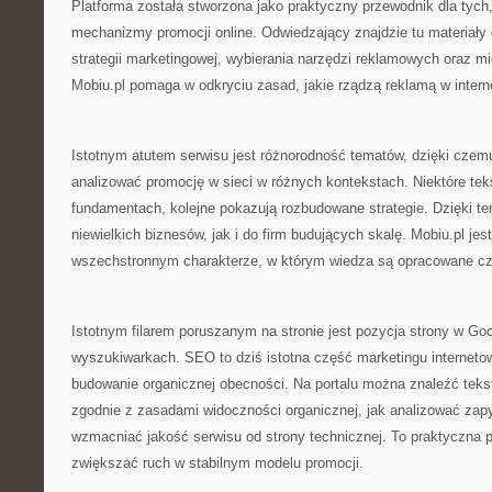
Platforma została stworzona jako praktyczny przewodnik dla tych
mechanizmy promocji online. Odwiedzający znajdzie tu materiał
strategii marketingowej, wybierania narzędzi reklamowych oraz m
Mobiu.pl pomaga w odkryciu zasad, jakie rządzą reklamą w intern
Istotnym atutem serwisu jest różnorodność tematów, dzięki cze
analizować promocję w sieci w różnych kontekstach. Niektóre teks
fundamentach, kolejne pokazują rozbudowane strategie. Dzięki tem
niewielkich biznesów, jak i do firm budujących skalę. Mobiu.pl je
wszechstronnym charakterze, w którym wiedza są opracowane czy
Istotnym filarem poruszanym na stronie jest pozycja strony w Goo
wyszukiwarkach. SEO to dziś istotna część marketingu interneto
budowanie organicznej obecności. Na portalu można znaleźć tekst
zgodnie z zasadami widoczności organicznej, jak analizować zapy
wzmacniać jakość serwisu od strony technicznej. To praktyczna 
zwiększać ruch w stabilnym modelu promocji.