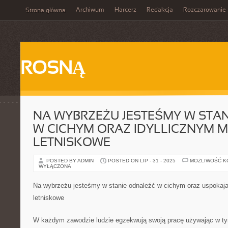
Archiwum
Harcerz
Redakcja
Rozczarowanie
Strona główna
ROSNĄ
NA WYBRZEŻU JESTEŚMY W STA
W CICHYM ORAZ IDYLLICZNYM M
LETNISKOWE
POSTED BY ADMIN
POSTED ON LIP - 31 - 2025
MOŻLIWOŚĆ 
WYŁĄCZONA
Na wybrzeżu jesteśmy w stanie odnaleźć w cichym oraz uspokaj
letniskowe
W każdym zawodzie ludzie egzekwują swoją pracę używając w ty