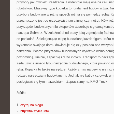
przybory jak również urządzenia. Ewidentnie mają one na celu us
robotników. Maszyny typu koparka to fundament budownictwa. Nie
przybory budowlane w różny sposób różnią się pomiędzy sobą. K
przeznaczone jest do urzeczywistniania innej czynności. Również
przyrządów budowlanych ilu ekspertów absorbuje się daną konstruk
naczepa Schmitz. W zależności od pracy jaką zajmuje się fachowi
on posiadać. Selekcjonując ekipę budowlaną każda figura, która 
wykonanie swojego domu dowiaduje się czy posiada ona wszystk
narzędzia. Pośród przyrządów budowlanych wyróżnić wolno pomię
poziomnicę, kielnię, szpachlę i dużo innych. Transport to nacz
żąda użycia innego typu narzędzia budowlanego, które powinno 
ręką. Koparka to także narzędzie. Każdy z nas na pewno nie raz 
rodzaju narzędziami budowlanymi. Jednak nie każdy człowiek um
posługiwać się tymi narzędziami. Zapraszamy na KMG Truck.
źródło:
———————————
1.
czytaj na blogu
2.
http://fukstyles.info