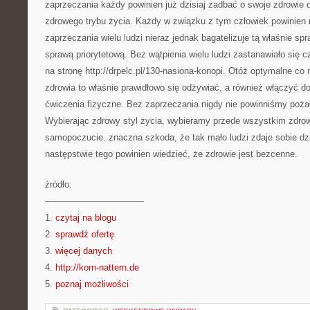
zaprzeczania każdy powinien już dzisiaj zadbać o swoje zdrowie 
zdrowego trybu życia. Każdy w związku z tym człowiek powinien
zaprzeczania wielu ludzi nieraz jednak bagatelizuje tą właśnie sp
sprawą priorytetową. Bez wątpienia wielu ludzi zastanawiało się 
na stronę http://drpelc.pl/130-nasiona-konopi. Otóż optymalne c
zdrowia to właśnie prawidłowo się odżywiać, a również włączyć d
ćwiczenia fizyczne. Bez zaprzeczania nigdy nie powinniśmy pożał
Wybierając zdrowy styl życia, wybieramy przede wszystkim zdrow
samopoczucie. znaczna szkoda, że tak mało ludzi zdaje sobie dz
następstwie tego powinien wiedzieć, że zdrowie jest bezcenne.
źródło:
———————————
1.
czytaj na blogu
2.
sprawdź ofertę
3.
więcej danych
4.
http://korn-nattern.de
5.
poznaj możliwości