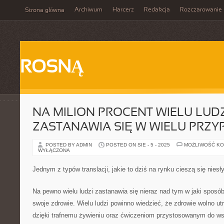
Archiwum
Harcerz
Redakcja
Rozczarowanie
Strona główna
ROSNĄ
NA MILION PROCENT WIELU LUDZ
ZASTANAWIA SIĘ W WIELU PRZ
POSTED BY ADMIN
POSTED ON SIE - 5 - 2025
MOŻLIWOŚĆ K
WYŁĄCZONA
Jednym z typów translacji, jakie to dziś na rynku cieszą się niesł
Na pewno wielu ludzi zastanawia się nieraz nad tym w jaki sposób
swoje zdrowie. Wielu ludzi powinno wiedzieć, że zdrowie wolno ut
dzięki trafnemu żywieniu oraz ćwiczeniom przystosowanym do w