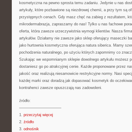
kosmetyczna na pewno sprosta temu zadaniu. Jedynie u nas dost
artykuły, które pozbawione są niezdrowej chemii, a przy tym są 
przystępnych cenach. Gdy masz chęć na zabieg z rezultatem, któ
mikrodermabrazja, zapraszamy do nas! Tylko u nas fachowe pora
oferta, która zawsze urzeczywistnia wymogi klientów. Nasza firm
artykułów. Działamy nie zawsze jako sklep oferujący maseczki bab
jako hurtownia kosmetyczna oferująca natura siberica. Mamy szer
pochodzenia naturalnego, po użyciu których zapomnimy co znacz
Szukając we wspomnianym sklepie dowolnego artykułu możesz p
dostaniesz go po atrakcyjnej cenie. Każde proponowane przez na
jakość oraz realizują niesamowicie restrykcyjne normy. Nasi spe
każdej marki oraz doradzą jak dopasować kosmetyk do oczekiwań 
kontrahenci zawsze opuszczają nas zadowoleni.
źródło:
———————————
1.
przeczytaj więcej
2.
źródło
3.
odnośnik