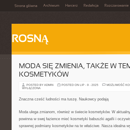
Archiwum
Harcerz
Redakcja
Rozczarowanie
Strona główna
ROSNĄ
MODA SIĘ ZMIENIA, TAKŻE W TE
KOSMETYKÓW
POSTED BY ADMIN
POSTED ON LIP - 9 - 2025
MOŻLIWOŚĆ K
WYŁĄCZONA
Znaczna cześć ludności ma tuszę. Naukowcy podają
Moda ulega zmianom, również w świecie kosmetyków. W aktualnyc
powinna w swej łazience mieć kosmetyki babuszki agafii i oczyw
sprawnej podmiany kosmetyków na te właściwe. Nasza idealna w