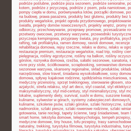
podróże poślubne
,
podróże poza sezonem
,
podróże senioralne
,
po
kotem
,
podróże z przyczepą
,
podróże z psem
,
pola namiotowe
,
p
pompy ciepła w domu
,
porównywarka lotów
,
porządki domowe
,
pos
na budowę
,
prawa pasażera
,
produkty bez glutenu
,
produkty bez l
produkty wegańskie
,
projekt ogrodu przydomowego
,
projektowani
światła
,
projekty domów nowoczesnych
,
projekty wnętrz
,
promy m
odbiorczy
,
przechowywanie
,
przeprawy promowe
,
przesadzanie ro
przetwory owocowe
,
przetwory warzywne
,
przewodniki turystyczn
przyczepa kempingowa
,
przyprawy świata
,
psy profilaktyka
,
psyc
rafting
,
rak profilaktyka
,
ramen domowy
,
ravioli domowe
,
recenzje 
rehabilitacja domowa
,
rejsy rzeczne
,
relaks w domu
,
relaks w ogr
restauracje premium
,
restauracje wegańskie
,
road trip
,
rośliny cie
pielęgnacja
,
rośliny egzotyczne
,
rośliny na balkon
,
rośliny oczysz
górskie
,
rozrywka domowa
,
rzeźba
,
sałatki sezonowe
,
sanatoria
,
vivre przy stole
,
ściółkowanie
,
scrapbooking
,
serowarstwo domow
sezonowe warzywa
,
skanseny regionalne
,
skład produktów
,
skład
narzędziowa
,
slow travel
,
śniadania wysokobiałkowe
,
sosy domo
domowa
,
spływy kajakowe rodzinne
,
spółdzielnia mieszkaniowa
,
medyczny przenośny
,
sprzęt trekkingowy
,
sterowanie głosem
,
sto
azjatycki
,
strefa relaksu
,
styl art deco
,
styl coastal
,
styl eklektyc
maksymalistyczny
,
styl mid-century
,
styl minimalistyczny
,
styl m
lokalne
,
suplementy diety
,
survival
,
sushi w domu
,
suszone kwiat
kulinarne
,
sylwester w górach
,
systemy zabezpieczeń domowych
kulinarne
,
szkolenie psów
,
szlaki górskie
,
szlaki historyczne
,
szla
nadmorskie
,
szlaki piesze
,
szlaki rowerowe rodzinne
,
szlaki winia
gotowania
,
tanie noclegi
,
tapety ścienne
,
targi śniadaniowe
,
team 
smart home
,
tekstylia domowe
,
telepsychologia
,
tempeh przepisy
medyczne domowe
,
tiny house
,
tofu przepisy
,
trasy samochodow
naturalny
,
trekking
,
turystyka filmowa
,
turystyka industrialna
,
tury
literacka
,
turystyka przyrodnicza
,
turystyka sakralna
,
ubezpieczen