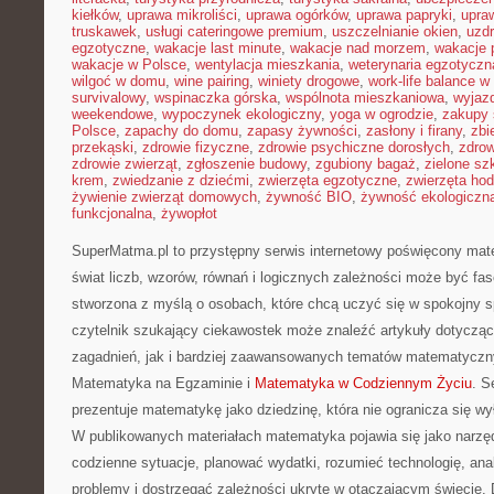
kiełków
,
uprawa mikroliści
,
uprawa ogórków
,
uprawa papryki
,
upra
truskawek
,
usługi cateringowe premium
,
uszczelnianie okien
,
uzd
egzotyczne
,
wakacje last minute
,
wakacje nad morzem
,
wakacje 
wakacje w Polsce
,
wentylacja mieszkania
,
weterynaria egzotyczn
wilgoć w domu
,
wine pairing
,
winiety drogowe
,
work-life balance 
survivalowy
,
wspinaczka górska
,
wspólnota mieszkaniowa
,
wyjazd
weekendowe
,
wypoczynek ekologiczny
,
yoga w ogrodzie
,
zakupy 
Polsce
,
zapachy do domu
,
zapasy żywności
,
zasłony i firany
,
zbi
przekąski
,
zdrowie fizyczne
,
zdrowie psychiczne dorosłych
,
zdrow
zdrowie zwierząt
,
zgłoszenie budowy
,
zgubiony bagaż
,
zielone sz
krem
,
zwiedzanie z dziećmi
,
zwierzęta egzotyczne
,
zwierzęta ho
żywienie zwierząt domowych
,
żywność BIO
,
żywność ekologiczna
funkcjonalna
,
żywopłot
SuperMatma.pl to przystępny serwis internetowy poświęcony mat
świat liczb, wzorów, równań i logicznych zależności może być fas
stworzona z myślą o osobach, które chcą uczyć się w spokojny s
czytelnik szukający ciekawostek może znaleźć artykuły dotycz
zagadnień, jak i bardziej zaawansowanych tematów matematyczn
Matematyka na Egzaminie i
Matematyka w Codziennym Życiu
. S
prezentuje matematykę jako dziedzinę, która nie ogranicza się wył
W publikowanych materiałach matematyka pojawia się jako narzę
codzienne sytuacje, planować wydatki, rozumieć technologię, an
problemy i dostrzegać zależności ukryte w otaczającym świecie.