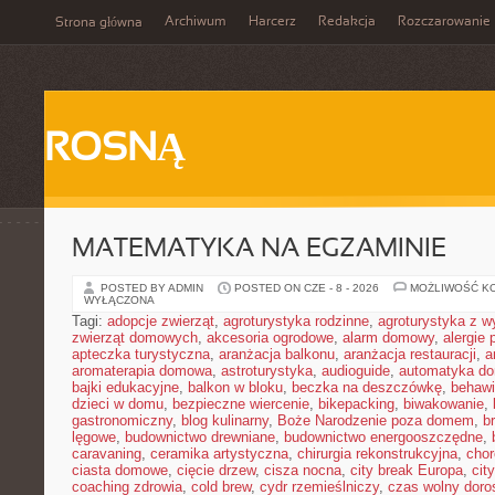
Archiwum
Harcerz
Redakcja
Rozczarowanie
Strona główna
ROSNĄ
MATEMATYKA NA EGZAMINIE
POSTED BY ADMIN
POSTED ON CZE - 8 - 2026
MOŻLIWOŚĆ K
WYŁĄCZONA
Tagi:
adopcje zwierząt
,
agroturystyka rodzinne
,
agroturystyka z 
zwierząt domowych
,
akcesoria ogrodowe
,
alarm domowy
,
alergie
apteczka turystyczna
,
aranżacja balkonu
,
aranżacja restauracji
,
a
aromaterapia domowa
,
astroturystyka
,
audioguide
,
automatyka d
bajki edukacyjne
,
balkon w bloku
,
beczka na deszczówkę
,
behawi
dzieci w domu
,
bezpieczne wiercenie
,
bikepacking
,
biwakowanie
,
gastronomiczny
,
blog kulinarny
,
Boże Narodzenie poza domem
,
b
lęgowe
,
budownictwo drewniane
,
budownictwo energooszczędne
,
caravaning
,
ceramika artystyczna
,
chirurgia rekonstrukcyjna
,
chor
ciasta domowe
,
cięcie drzew
,
cisza nocna
,
city break Europa
,
cit
coaching zdrowia
,
cold brew
,
cydr rzemieślniczy
,
czas wolny doro