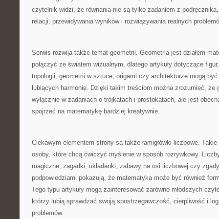
czytelnik widzi, że równania nie są tylko zadaniem z podręcznik
relacji, przewidywania wyników i rozwiązywania realnych problem
Serwis rozwija także temat geometrii. Geometria jest działem mat
połączyć ze światem wizualnym, dlatego artykuły dotyczące figur,
topologii, geometrii w sztuce, origami czy architekturze mogą być
lubiących harmonię. Dzięki takim treściom można zrozumieć, że ge
wyłącznie w zadaniach o trójkątach i prostokątach, ale jest obecn
spojrzeć na matematykę bardziej kreatywnie.
Ciekawym elementem strony są także łamigłówki liczbowe. Takie 
osoby, które chcą ćwiczyć myślenie w sposób rozrywkowy. Liczby
magiczne, zagadki, układanki, zabawy na osi liczbowej czy zgady
podpowiedziami pokazują, że matematyka może być również formą 
Tego typu artykuły mogą zainteresować zarówno młodszych czyteln
którzy lubią sprawdzać swoją spostrzegawczość, cierpliwość i log
problemów.