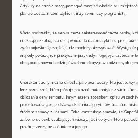
Artykuły na stronie mogą pomagać rozwijać właśnie te umiejętności
planuje zostać matematykiem, inżynierem czy programistą.
Warto podkreślić, że serwis może zainteresować także osoby, kt
edukację szkolną, ale chcą wrócić do matematyki bez presji oce
życiu pojawia się częściej, niż mogłoby się wydawać. Występuje 
artykuły pokazujące praktyczne przykłady mogą być użyteczne tak
chcą podejmować bardziej świadome decyzje w codziennych spr
Charakter strony można określić jako poznawczy. Nie jest to wył
lecz przestrzeń, która próbuje pokazać matematykę z wielu stron
obliczania ceny remontu, innym razem sposobem opisu wszechś
projektowania gier, podstawą działania algorytmów, tematem histo
źródłem zabawy z liczbami. Taka konstrukcja sprawia, że SuperM
zarówno do osób szukających wiedzy, jak i do tych, które potrzebu
prostu przeczytać coś interesującego.