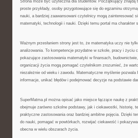
Strona może być użyteczna dla studentów. Początkujący znajdą t
proste przykłady, osoby przygotowujące się do egzaminu otrzym
nauki, a bardziej zaawansowani czytelnicy mogą zainteresować s
matematyki, technologii i nauki. Dzięki temu portal ma charakter 
Ważnym przesłaniem strony jest to, że matematyka uczy nie tylko
analizowania. To kompetencje przydatne w szkole, pracy i życiu 
pokazujące zastosowania matematyki w finansach, budownictwie, 
organizacji życia mogą pomagać czytelnikom zrozumieć, że warto 
niezależnie od wieku i zawodu. Matematyczne myślenie pozwala 
informacje, unikać błędów i podejmować decyzje na podstawie dany
SuperMatma.pl można opisać jako miejsce łączące naukę z prak
obejmuje zarówno szkolne podstawy, jak i ciekawostki, historię, t
praktyczne zastosowania oraz bardziej ambitne pojęcia. Dzięki t
do nauki, pomagać w powtórkach, rozwijać ciekawość i pokazywa
obecna w wielu obszarach życia.