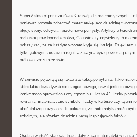
SuperMatma.pl porusza również rozwój idei matematycznych. To 
ponieważ pozwala zobaczyć matematykę jako dziedzinę tworzoną p
błędy, spory, odkrycia i przełomowe pomysły. Artykuły o twierdzeni
rachunku prawdopodobieństwa, Gaussie czy największych mate
pokazywać, że za każdym wzorem kryje się intuicja. Dzięki temu
tylko gotowym zestawem reguł, a zaczyna być opowieścią o tym, 
próbował zrozumieć świat.
W serwisie pojawiają się także zaskakujące pytania. Takie materia
które lubią dowiadywać się czegoś nowego, nawet jeśli nie przygo
konkretnego sprawdzianu czy egzaminu. Liczba 42, liczby platonic
równania, matematyczne symbole, liczby w kulturze czy tajemn
chęć dalszego czytania. To pokazuje, że matematyka może być n
szkolnym, ale również dziedziną pełną inspirujących faktów.
Osobną wartość stanowią treści dotyczące matematyki w nauce.