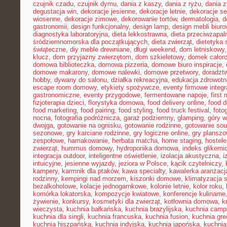
czujnik czadu
,
czujnik dymu
,
dania z kaszy
,
dania z ryżu
,
dania 
degustacja win
,
dekoracje jesienne
,
dekoracje letnie
,
dekoracje s
wiosenne
,
dekoracje zimowe
,
dekorowanie tortów
,
dermatologia
,
d
gastronomii
,
design funkcjonalny
,
design lamp
,
design mebli biur
diagnostyka laboratoryjna
,
dieta lekkostrawna
,
dieta przeciwzapal
śródziemnomorska dla początkujących
,
dieta zwierząt
,
dietetyka 
świąteczne
,
diy meble drewniane
,
długi weekend
,
dom letniskowy
klucz
,
dom przyjazny zwierzętom
,
dom szkieletowy
,
domek całor
domowa biblioteczka
,
domowa pizzeria
,
domowe biuro inspiracje
,
domowe makarony
,
domowe nalewki
,
domowe przetwory
,
doradzt
hobby
,
dywany do salonu
,
działka rekreacyjna
,
edukacja zdrowotn
escape room domowy
,
etykiety spożywcze
,
eventy firmowe integr
gastronomiczne
,
eventy przygodowe
,
fermentowane napoje
,
first
fizjoterapia dzieci
,
florystyka domowa
,
food delivery online
,
food d
food marketing
,
food pairing
,
food styling
,
food truck festival
,
foto
nocna
,
fotografia podróżnicza
,
garaż podziemny
,
glamping
,
góry w
dwojga
,
gotowanie na ognisku
,
gotowanie rodzinne
,
gotowanie sou
sezonowe
,
gry karciane rodzinne
,
gry logiczne online
,
gry planszo
zespołowe
,
hamakowanie
,
herbata matcha
,
home staging
,
hostele
zwierząt
,
hummus domowy
,
hydroponika domowa
,
indeks glikemi
integracja outdoor
,
inteligentne oświetlenie
,
izolacja akustyczna
,
i
intuicyjne
,
jesienne wyjazdy
,
jeziora w Polsce
,
kącik czytelniczy
,
kampery
,
karmnik dla ptaków
,
kawa specialty
,
kawalerka aranżacj
rodzinny
,
kempingi nad morzem
,
kiszonki domowe
,
klimatyzacja 
bezalkoholowe
,
kolacje jednogarnkowe
,
kolonie letnie
,
kolor roku
,
komórka lokatorska
,
kompozycje kwiatowe
,
konferencje kulinarne
żywienie
,
konkursy
,
kosmetyki dla zwierząt
,
kotłownia domowa
,
k
wieczysta
,
kuchnia bałkańska
,
kuchnia brazylijska
,
kuchnia camp
kuchnia dla singli
,
kuchnia francuska
,
kuchnia fusion
,
kuchnia gr
kuchnia hiszpańska
,
kuchnia indyjska
,
kuchnia japońska
,
kuchnia