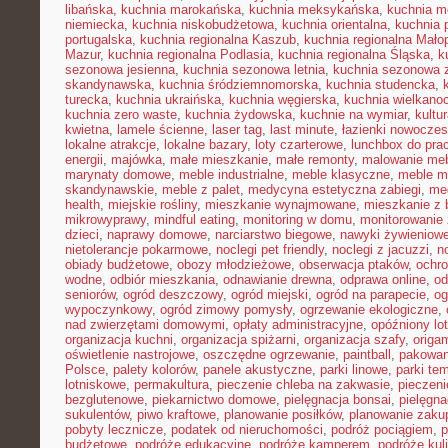
libańska
,
kuchnia marokańska
,
kuchnia meksykańska
,
kuchnia m
niemiecka
,
kuchnia niskobudżetowa
,
kuchnia orientalna
,
kuchnia 
portugalska
,
kuchnia regionalna Kaszub
,
kuchnia regionalna Małop
Mazur
,
kuchnia regionalna Podlasia
,
kuchnia regionalna Śląska
,
k
sezonowa jesienna
,
kuchnia sezonowa letnia
,
kuchnia sezonowa 
skandynawska
,
kuchnia śródziemnomorska
,
kuchnia studencka
,
turecka
,
kuchnia ukraińska
,
kuchnia węgierska
,
kuchnia wielkano
kuchnia zero waste
,
kuchnia żydowska
,
kuchnie na wymiar
,
kultu
kwietna
,
lamele ścienne
,
laser tag
,
last minute
,
łazienki nowocze
lokalne atrakcje
,
lokalne bazary
,
loty czarterowe
,
lunchbox do pra
energii
,
majówka
,
małe mieszkanie
,
małe remonty
,
malowanie meb
marynaty domowe
,
meble industrialne
,
meble klasyczne
,
meble m
skandynawskie
,
meble z palet
,
medycyna estetyczna zabiegi
,
me
health
,
miejskie rośliny
,
mieszkanie wynajmowane
,
mieszkanie z
mikrowyprawy
,
mindful eating
,
monitoring w domu
,
monitorowanie
dzieci
,
naprawy domowe
,
narciarstwo biegowe
,
nawyki żywieniow
nietolerancje pokarmowe
,
noclegi pet friendly
,
noclegi z jacuzzi
,
n
obiady budżetowe
,
obozy młodzieżowe
,
obserwacja ptaków
,
ochr
wodne
,
odbiór mieszkania
,
odnawianie drewna
,
odprawa online
,
od
seniorów
,
ogród deszczowy
,
ogród miejski
,
ogród na parapecie
,
og
wypoczynkowy
,
ogród zimowy pomysły
,
ogrzewanie ekologiczne
,
nad zwierzętami domowymi
,
opłaty administracyjne
,
opóźniony lot
organizacja kuchni
,
organizacja spiżarni
,
organizacja szafy
,
origa
oświetlenie nastrojowe
,
oszczędne ogrzewanie
,
paintball
,
pakowan
Polsce
,
palety kolorów
,
panele akustyczne
,
parki linowe
,
parki te
lotniskowe
,
permakultura
,
pieczenie chleba na zakwasie
,
pieczeni
bezglutenowe
,
piekarnictwo domowe
,
pielęgnacja bonsai
,
pielęgna
sukulentów
,
piwo kraftowe
,
planowanie posiłków
,
planowanie zaku
pobyty lecznicze
,
podatek od nieruchomości
,
podróż pociągiem
,
p
budżetowe
,
podróże edukacyjne
,
podróże kamperem
,
podróże kul