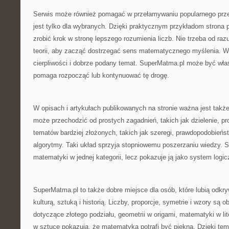
Serwis może również pomagać w przełamywaniu popularnego prz
jest tylko dla wybranych. Dzięki praktycznym przykładom strona
zrobić krok w stronę lepszego rozumienia liczb. Nie trzeba od r
teorii, aby zacząć dostrzegać sens matematycznego myślenia. W
cierpliwości i dobrze podany temat. SuperMatma.pl może być wła
pomaga rozpocząć lub kontynuować tę drogę.
W opisach i artykułach publikowanych na stronie ważna jest także
może przechodzić od prostych zagadnień, takich jak dzielenie, pro
tematów bardziej złożonych, takich jak szeregi, prawdopodobieństw
algorytmy. Taki układ sprzyja stopniowemu poszerzaniu wiedzy. 
matematyki w jednej kategorii, lecz pokazuje ją jako system logi
SuperMatma.pl to także dobre miejsce dla osób, które lubią odkr
kulturą, sztuką i historią. Liczby, proporcje, symetrie i wzory są 
dotyczące złotego podziału, geometrii w origami, matematyki w lit
w sztuce pokazują, że matematyka potrafi być piękna. Dzięki te