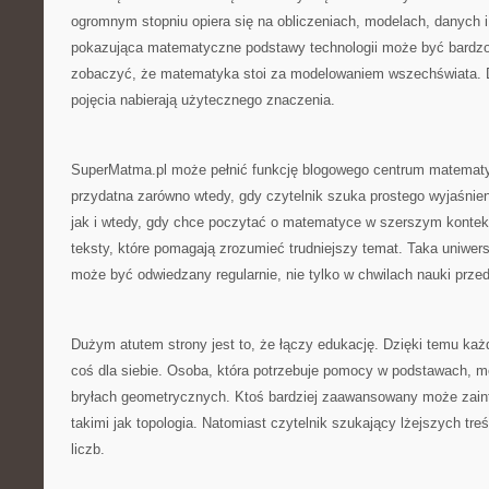
ogromnym stopniu opiera się na obliczeniach, modelach, danych i
pokazująca matematyczne podstawy technologii może być bardzo
zobaczyć, że matematyka stoi za modelowaniem wszechświata. D
pojęcia nabierają użytecznego znaczenia.
SuperMatma.pl może pełnić funkcję blogowego centrum matematy
przydatna zarówno wtedy, gdy czytelnik szuka prostego wyjaśnien
jak i wtedy, gdy chce poczytać o matematyce w szerszym kontek
teksty, które pomagają zrozumieć trudniejszy temat. Taka uniwers
może być odwiedzany regularnie, nie tylko w chwilach nauki prze
Dużym atutem strony jest to, że łączy edukację. Dzięki temu ka
coś dla siebie. Osoba, która potrzebuje pomocy w podstawach, m
bryłach geometrycznych. Ktoś bardziej zaawansowany może zain
takimi jak topologia. Natomiast czytelnik szukający lżejszych tre
liczb.