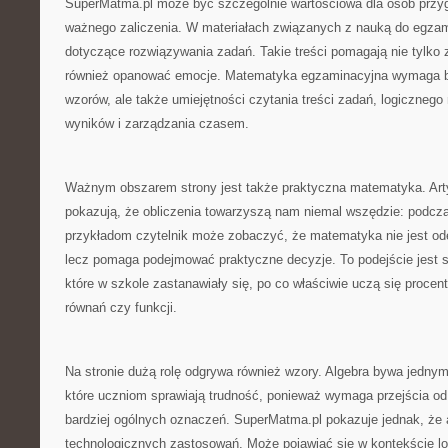
SuperMatma.pl może być szczególnie wartościowa dla osób przy
ważnego zaliczenia. W materiałach związanych z nauką do egzam
dotyczące rozwiązywania zadań. Takie treści pomagają nie tylko z
również opanować emocje. Matematyka egzaminacyjna wymaga b
wzorów, ale także umiejętności czytania treści zadań, logicznego
wyników i zarządzania czasem.
Ważnym obszarem strony jest także praktyczna matematyka. Arty
pokazują, że obliczenia towarzyszą nam niemal wszędzie: podcz
przykładom czytelnik może zobaczyć, że matematyka nie jest od
lecz pomaga podejmować praktyczne decyzje. To podejście jest 
które w szkole zastanawiały się, po co właściwie uczą się procent
równań czy funkcji.
Na stronie dużą rolę odgrywa również wzory. Algebra bywa jednym
które uczniom sprawiają trudność, ponieważ wymaga przejścia od
bardziej ogólnych oznaczeń. SuperMatma.pl pokazuje jednak, że 
technologicznych zastosowań. Może pojawiać się w kontekście log