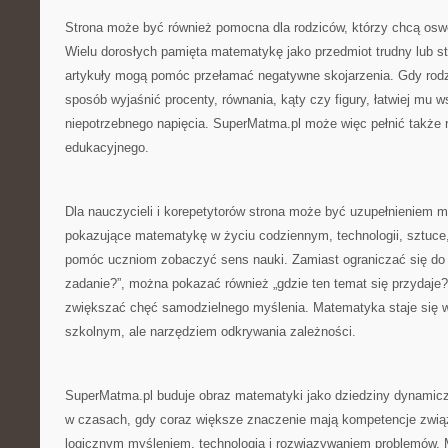
Strona może być również pomocna dla rodziców, którzy chcą osw
Wielu dorosłych pamięta matematykę jako przedmiot trudny lub st
artykuły mogą pomóc przełamać negatywne skojarzenia. Gdy rodzi
sposób wyjaśnić procenty, równania, kąty czy figury, łatwiej mu 
niepotrzebnego napięcia. SuperMatma.pl może więc pełnić także
edukacyjnego.
Dla nauczycieli i korepetytorów strona może być uzupełnieniem ma
pokazujące matematykę w życiu codziennym, technologii, sztuce,
pomóc uczniom zobaczyć sens nauki. Zamiast ograniczać się do 
zadanie?”, można pokazać również „gdzie ten temat się przydaje?
zwiększać chęć samodzielnego myślenia. Matematyka staje się w
szkolnym, ale narzędziem odkrywania zależności.
SuperMatma.pl buduje obraz matematyki jako dziedziny dynamicz
w czasach, gdy coraz większe znaczenie mają kompetencje zwią
logicznym myśleniem, technologią i rozwiązywaniem problemów. 