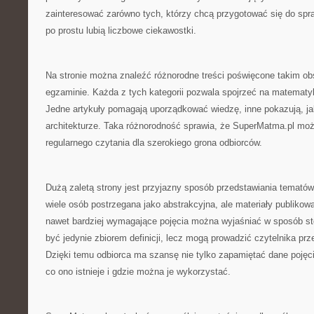
zainteresować zarówno tych, którzy chcą przygotować się do spra
po prostu lubią liczbowe ciekawostki.
Na stronie można znaleźć różnorodne treści poświęcone takim o
egzaminie. Każda z tych kategorii pozwala spojrzeć na matematy
Jedne artykuły pomagają uporządkować wiedzę, inne pokazują, j
architekturze. Taka różnorodność sprawia, że SuperMatma.pl mo
regularnego czytania dla szerokiego grona odbiorców.
Dużą zaletą strony jest przyjazny sposób przedstawiania temat
wiele osób postrzegana jako abstrakcyjna, ale materiały publikow
nawet bardziej wymagające pojęcia można wyjaśniać w sposób st
być jedynie zbiorem definicji, lecz mogą prowadzić czytelnika pr
Dzięki temu odbiorca ma szansę nie tylko zapamiętać dane pojęci
co ono istnieje i gdzie można je wykorzystać.