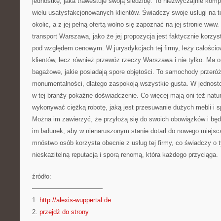
jednostkę, jaka trawestuje swoją siedzibę. To niezwyczajnie komp
wielu usatysfakcjonowanych klientów. Świadczy swoje usługi na te
okolic, a z jej pełną ofertą wolno się zapoznać na jej stronie www. 
transport Warszawa, jako że jej propozycja jest faktycznie korzys
pod względem cenowym. W jurysdykcjach tej firmy, leży całości
klientów, lecz również przewóz rzeczy Warszawa i nie tylko. Ma 
bagażowe, jakie posiadają spore objętości. To samochody przeró
monumentalności, dlatego zaspokoją wszystkie gusta. W jednostc
w tej branży pokaźne doświadczenie. Co więcej mają oni też natur
wykonywać ciężką robotę, jaką jest przesuwanie dużych mebli i 
Można im zawierzyć, że przyłożą się do swoich obowiązków i będ
im ładunek, aby w nienaruszonym stanie dotarł do nowego miejsca
mnóstwo osób korzysta obecnie z usług tej firmy, co świadczy o t
nieskazitelną reputacją i sporą renomą, która każdego przyciąga.
źródło:
———————————
1.
http://alexis-wuppertal.de
2.
przejdź do strony