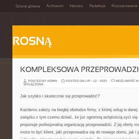
Archiwum
Harcerz
Redakcja
Rozczarowanie
Strona główna
ROSNĄ
KOMPLEKSOWA PRZEPROWADZ
POSTED BY ADMIN
POSTED ON LIP - 12 - 2025
MOŻLIWOŚĆ 
WYŁĄCZONA
Jak szybko i skutecznie się przeprowadzić?
Każdemu zależy na biegłej obsłudze firmy, z której usług w danej
związku z tym czemu dziwić, że już ogromną wziętością syci si
proponuje profesjonalną organizację przeprowadzki. Z jej oferty 
może to być klient, jaki przeprowadza się do nowego domu, jak i p