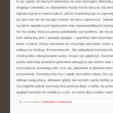
to już zależy od naszych skłonności no oraz wymogów. Niemniej j
drugiego człowieka, to odpowiednio każdy kocha otaczać się wśró
najzwyczajniej w świecie takich, jakich charakteryzuje co najmnie
już jest oraz nie da się tego zmienić ani temu zaprzeczyć. Jedn
są także największymi hipokrytami oraz niesprawiedliwymi oceni
nie ma osoby, która po prostu podobałaby się każdemu, ani nie po
ktoś odtrącany jest z powodu wyglądu – wypróbuj salon kosmety
bywa, a ludzie, którzy niezwykle nie chcą tego odczuwać często 
zwłaszcza chodząc do kosmetyczki. Jak najbardziej kosmetyczka 
chodzą tylko zdesperowane osoby chcące się upiększyć. Kosmety
prostu wykonuje przeróżne potrzebne opisującej nas skórze oraz ci
rzeczywiście zezwalają nam czuć się, jakkolwiek w głównej mier
przyzwoiciej. Kosmetyczka ma z reguły ręce pełne roboty, lecz je
adoruje swoją pracę, albowiem gdyby tak nie było ciężko byłoby j
Szczególnie jednak kosmetyczka powinna dbać o siebie, bo przeci
wygląd kosmetyczki świadczy o tym, że sama dba o siebie i ważne
CATEGORIES:
PORADNIKI I STRATEGIE