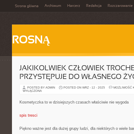
Archiwum
Harcerz
Redakcja
Rozczarowanie
Strona główna
ROSNĄ
JAKIKOLWIEK CZŁOWIEK TROCHĘ
PRZYSTĘPUJE DO WŁASNEGO ŻY
POSTED BY ADMIN
POSTED ON WRZ - 12 - 2025
MOŻLIWOŚĆ 
WYŁĄCZONA
Kosmetyczka to w dzisiejszych czasach właściwie nie wygoda
spis tresci
Piękno ważne jest dla dużej grupy ludzi, dla niektórych o wiele bar