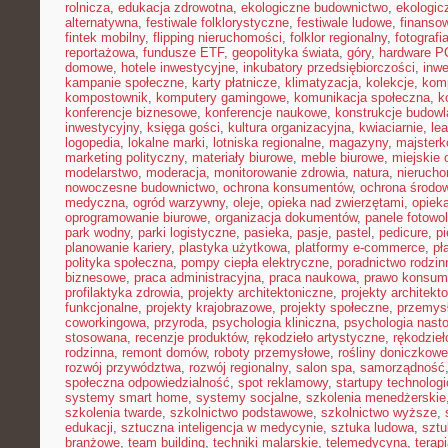
rolnicza
,
edukacja zdrowotna
,
ekologiczne budownictwo
,
ekologic
alternatywna
,
festiwale folklorystyczne
,
festiwale ludowe
,
finansow
fintek mobilny
,
flipping nieruchomości
,
folklor regionalny
,
fotograf
reportażowa
,
fundusze ETF
,
geopolityka świata
,
góry
,
hardware P
domowe
,
hotele inwestycyjne
,
inkubatory przedsiębiorczości
,
inwe
kampanie społeczne
,
karty płatnicze
,
klimatyzacja
,
kolekcje
,
kom
kompostownik
,
komputery gamingowe
,
komunikacja społeczna
,
k
konferencje biznesowe
,
konferencje naukowe
,
konstrukcje budow
inwestycyjny
,
księga gości
,
kultura organizacyjna
,
kwiaciarnie
,
le
logopedia
,
lokalne marki
,
lotniska regionalne
,
magazyny
,
majster
marketing polityczny
,
materiały biurowe
,
meble biurowe
,
miejskie 
modelarstwo
,
moderacja
,
monitorowanie zdrowia
,
natura
,
nierucho
nowoczesne budownictwo
,
ochrona konsumentów
,
ochrona środo
medyczna
,
ogród warzywny
,
oleje
,
opieka nad zwierzętami
,
opiek
oprogramowanie biurowe
,
organizacja dokumentów
,
panele fotowo
park wodny
,
parki logistyczne
,
pasieka
,
pasje
,
pastel
,
pedicure
,
p
planowanie kariery
,
plastyka użytkowa
,
platformy e-commerce
,
pł
polityka społeczna
,
pompy ciepła elektryczne
,
poradnictwo rodzin
biznesowe
,
praca administracyjna
,
praca naukowa
,
prawo konsum
profilaktyka zdrowia
,
projekty architektoniczne
,
projekty architekt
funkcjonalne
,
projekty krajobrazowe
,
projekty społeczne
,
przemys
coworkingowa
,
przyroda
,
psychologia kliniczna
,
psychologia nast
stosowana
,
recenzje produktów
,
rękodzieło artystyczne
,
rękodzieł
rodzinna
,
remont domów
,
roboty przemysłowe
,
rośliny doniczkowe
rozwój przywództwa
,
rozwój regionalny
,
salon spa
,
samorządność
społeczna odpowiedzialność
,
spot reklamowy
,
startupy technolog
systemy smart home
,
systemy socjalne
,
szkolenia menedżerskie
szkolenia twarde
,
szkolnictwo podstawowe
,
szkolnictwo wyższe
,
edukacji
,
sztuczna inteligencja w medycynie
,
sztuka ludowa
,
sztu
branżowe
,
team building
,
techniki malarskie
,
telemedycyna
,
terap