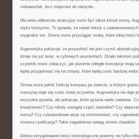
ciekawostek, lecz miejscem do namysłu.
Dla wielu odbiorców atrakcyjny może być także klimat strony. Au
styku futuryzmu. To sprawia, że nawet teksty o zaawansowanych
oryginalny ton. Strona może przyciągać osoby, które lubią treści ł
Augmentyka pokazuje, że przyszłość nie jest czymś abstrakcyjn
dzieje się już teraz, w cyfrowych asystentach. Dzięki tekstom pu
czytelnik może zobaczyć, jak pozornie odległe koncepcje stają s
lepiej przygotować się na zmiany, które będą coraz bardziej widoc
Strona może pełnić funkcję kompasu po świecie, w którym grani
maszyną staje się coraz mniej oczywista. Augmentyka nie daje p
wszystkie pytania, ale pokazuje, które pytania warto zadawać. C
kreatywność? Czy roboty zastąpią część zawodów? Czy ulepszanie
normą? Czy cyberpunkowe wizje są ostrzeżeniem, czy zapowiedzi
zmierza cywilizacja? Takie zagadnienia nadają stronie charakter.
Dobrze przygotowane treści technologiczne powinny nie tylko inf