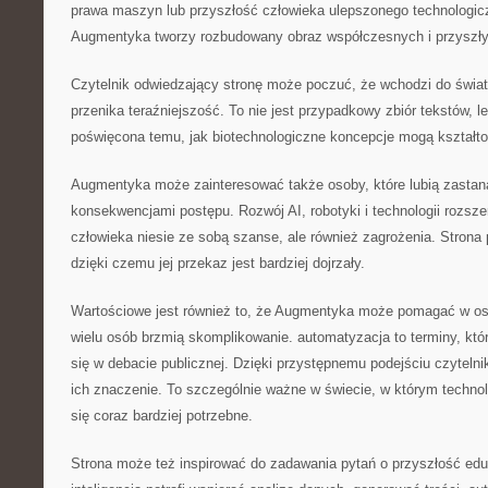
prawa maszyn lub przyszłość człowieka ulepszonego technologicz
Augmentyka tworzy rozbudowany obraz współczesnych i przyszły
Czytelnik odwiedzający stronę może poczuć, że wchodzi do świat
przenika teraźniejszość. To nie jest przypadkowy zbiór tekstów, 
poświęcona temu, jak biotechnologiczne koncepcje mogą kształt
Augmentyka może zainteresować także osoby, które lubią zastan
konsekwencjami postępu. Rozwój AI, robotyki i technologii rozsz
człowieka niesie ze sobą szanse, ale również zagrożenia. Strona
dzięki czemu jej przekaz jest bardziej dojrzały.
Wartościowe jest również to, że Augmentyka może pomagać w osw
wielu osób brzmią skomplikowanie. automatyzacja to terminy, któr
się w debacie publicznej. Dzięki przystępnemu podejściu czytel
ich znaczenie. To szczególnie ważne w świecie, w którym techno
się coraz bardziej potrzebne.
Strona może też inspirować do zadawania pytań o przyszłość eduk