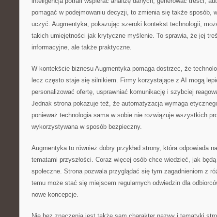
inteligencja potrafi wspierać analizę danych, generować treści, 
pomagać w podejmowaniu decyzji, to zmienia się także sposób, w 
uczyć. Augmentyka, pokazując szeroki kontekst technologii, moż
takich umiejętności jak krytyczne myślenie. To sprawia, że jej tre
informacyjne, ale także praktyczne.
W kontekście biznesu Augmentyka pomaga dostrzec, że technologi
lecz często staje się silnikiem. Firmy korzystające z AI mogą lep
personalizować ofertę, usprawniać komunikację i szybciej reagowa
Jednak strona pokazuje też, że automatyzacja wymaga etycznego 
ponieważ technologia sama w sobie nie rozwiązuje wszystkich pr
wykorzystywana w sposób bezpieczny.
Augmentyka to również dobry przykład strony, która odpowiada n
tematami przyszłości. Coraz więcej osób chce wiedzieć, jak będą 
społeczne. Strona pozwala przyglądać się tym zagadnieniom z ró
temu może stać się miejscem regularnych odwiedzin dla odbiorcó
nowe koncepcje.
Nie bez znaczenia jest także sam charakter nazwy i tematyki str