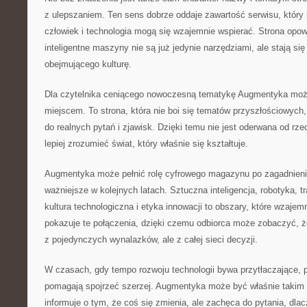
z ulepszaniem. Ten sens dobrze oddaje zawartość serwisu, który 
człowiek i technologia mogą się wzajemnie wspierać. Strona opow
inteligentne maszyny nie są już jedynie narzędziami, ale stają s
obejmującego kulturę.
Dla czytelnika ceniącego nowoczesną tematykę Augmentyka moż
miejscem. To strona, która nie boi się tematów przyszłościowych,
do realnych pytań i zjawisk. Dzięki temu nie jest oderwana od rz
lepiej zrozumieć świat, który właśnie się kształtuje.
Augmentyka może pełnić rolę cyfrowego magazynu po zagadnieni
ważniejsze w kolejnych latach. Sztuczna inteligencja, robotyka,
kultura technologiczna i etyka innowacji to obszary, które wzajemn
pokazuje te połączenia, dzięki czemu odbiorca może zobaczyć, że
z pojedynczych wynalazków, ale z całej sieci decyzji.
W czasach, gdy tempo rozwoju technologii bywa przytłaczające, p
pomagają spojrzeć szerzej. Augmentyka może być właśnie takim 
informuje o tym, że coś się zmienia, ale zachęca do pytania, dla