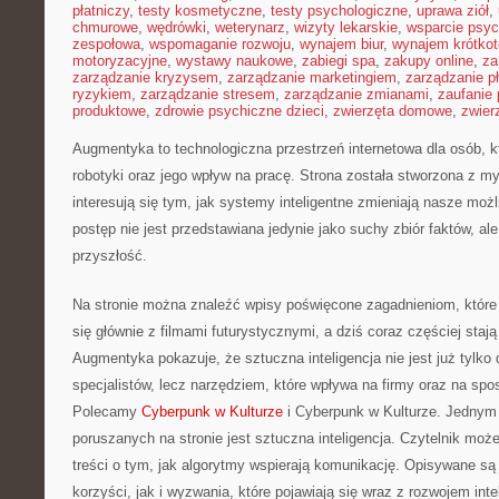
płatniczy
,
testy kosmetyczne
,
testy psychologiczne
,
uprawa ziół
,
chmurowe
,
wędrówki
,
weterynarz
,
wizyty lekarskie
,
wsparcie psyc
zespołowa
,
wspomaganie rozwoju
,
wynajem biur
,
wynajem krótko
motoryzacyjne
,
wystawy naukowe
,
zabiegi spa
,
zakupy online
,
za
zarządzanie kryzysem
,
zarządzanie marketingiem
,
zarządzanie p
ryzykiem
,
zarządzanie stresem
,
zarządzanie zmianami
,
zaufanie 
produktowe
,
zdrowie psychiczne dzieci
,
zwierzęta domowe
,
zwier
Augmentyka to technologiczna przestrzeń internetowa dla osób, k
robotyki oraz jego wpływ na pracę. Strona została stworzona z my
interesują się tym, jak systemy inteligentne zmieniają nasze moż
postęp nie jest przedstawiana jedynie jako suchy zbiór faktów, ale
przyszłość.
Na stronie można znaleźć wpisy poświęcone zagadnieniom, które
się głównie z filmami futurystycznymi, a dziś coraz częściej staj
Augmentyka pokazuje, że sztuczna inteligencja nie jest już tylko 
specjalistów, lecz narzędziem, które wpływa na firmy oraz na spo
Polecamy
Cyberpunk w Kulturze
i Cyberpunk w Kulturze. Jednym
poruszanych na stronie jest sztuczna inteligencja. Czytelnik moż
treści o tym, jak algorytmy wspierają komunikację. Opisywane s
korzyści, jak i wyzwania, które pojawiają się wraz z rozwojem int