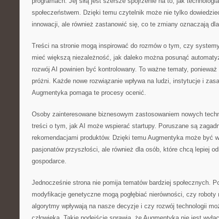
programach. Jej siłą jest szersze spojrzenie na to, jak technologia
społeczeństwem. Dzięki temu czytelnik może nie tylko dowiedzieć 
innowacji, ale również zastanowić się, co te zmiany oznaczają dla
Treści na stronie mogą inspirować do rozmów o tym, czy system
mieć większą niezależność, jak daleko można posunąć automatyz
rozwój AI powinien być kontrolowany. To ważne tematy, ponieważ t
próżni. Każde nowe rozwiązanie wpływa na ludzi, instytucje i zas
Augmentyka pomaga te procesy ocenić.
Osoby zainteresowane biznesowym zastosowaniem nowych technol
treści o tym, jak AI może wspierać startupy. Poruszane są zagad
rekomendacjami produktów. Dzięki temu Augmentyka może być war
pasjonatów przyszłości, ale również dla osób, które chcą lepiej o
gospodarce.
Jednocześnie strona nie pomija tematów bardziej społecznych. Poj
modyfikacje genetyczne mogą pogłębiać nierówności, czy roboty
algorytmy wpływają na nasze decyzje i czy rozwój technologii moż
człowieka. Takie podejście sprawia, że Augmentyka nie jest wyłą