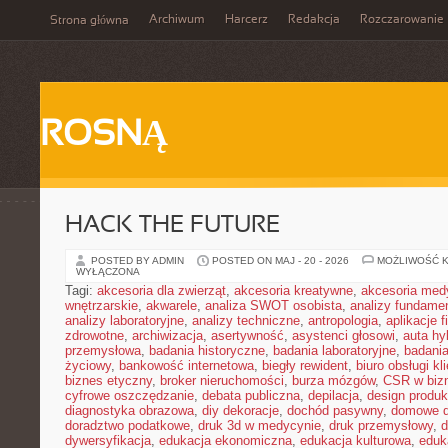
Archiwum
Harcerz
Redakcja
Rozczarowanie
Strona główna
ROSNĄ
HACK THE FUTURE
POSTED BY ADMIN
POSTED ON MAJ - 20 - 2026
MOŻLIWOŚĆ 
WYŁĄCZONA
Tagi:
akcesoria dla zwierząt
,
akcesoria kreatywne
,
akcesoria med
wnętrzarskie
,
akwarele
,
analiza SWOT osobista
,
analizy fundame
analizy laboratoryjne
,
analizy techniczne
,
antropologia
,
aplikacje 
zdrowotne
,
archiwizacja
,
asertywność
,
asystenci głosowi
,
auta h
przemysłowa
,
badania historyczne
,
badania laboratoryjne
,
badani
życiowy
,
bankowość internetowa
,
biegły rewident
,
biuro obsługi kl
biznes etyczny
,
broker nieruchomości
,
burza mózgów
,
CSR w biz
cyfrowe oszczędzanie
,
debata publiczna
,
depilacja
,
design produk
diagnostyka obrazowa
,
diy dekoracje
,
dochód pasywny
,
domowe d
doradztwo podatkowe
,
druk 3d w medycynie
,
druk przemysłowy
,
d
dywersyfikacja
,
edukacja ekonomiczna
,
edukacja kulturowa
,
eduk