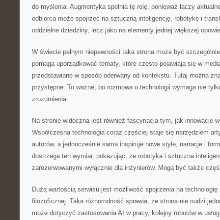
do myślenia. Augmentyka spełnia tę rolę, ponieważ łączy aktualn
odbiorca może spojrzeć na sztuczną inteligencję, robotykę i tran
oddzielne dziedziny, lecz jako na elementy jednej większej opowie
W świecie pełnym niepewności taka strona może być szczególni
pomaga uporządkować tematy, które często pojawiają się w media
przedstawiane w sposób oderwany od kontekstu. Tutaj można znal
przystępne. To ważne, bo rozmowa o technologii wymaga nie tylk
zrozumienia.
Na stronie widoczna jest również fascynacja tym, jak innowacje w
Współczesna technologia coraz częściej staje się narzędziem arty
autorów, a jednocześnie sama inspiruje nowe style, narracje i fo
dostrzega ten wymiar, pokazując, że robotyka i sztuczna intelig
zarezerwowanymi wyłącznie dla inżynierów. Mogą być także częśc
Dużą wartością serwisu jest możliwość spojrzenia na technologię
filozoficznej. Taka różnorodność sprawia, że strona nie nudzi jed
może dotyczyć zastosowania AI w pracy, kolejny robotów w usług