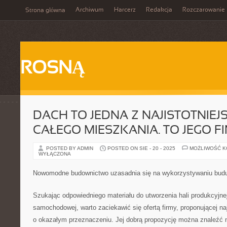
Archiwum
Harcerz
Redakcja
Rozczarowanie
Strona główna
ROSNĄ
DACH TO JEDNA Z NAJISTOTNIEJ
CAŁEGO MIESZKANIA. TO JEGO F
POSTED BY ADMIN
POSTED ON SIE - 20 - 2025
MOŻLIWOŚĆ 
WYŁĄCZONA
Nowomodne budownictwo uzasadnia się na wykorzystywaniu bud
Szukając odpowiedniego materiału do utworzenia hali produkcyjne
samochodowej, warto zaciekawić się ofertą firmy, proponującej n
o okazałym przeznaczeniu. Jej dobrą propozycję można znaleźć