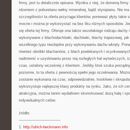
firmy, jest tu detalicznie opisana. Wynika z niej, że domeną firm
rdzeniem z poliuretanu wełny mineralnej, bądź styropianu. Nie ma
szczególności ta oferta przyciąga klientów, ponieważ płyty takie s
mocne i można je wykorzystać na bez liku różnych sposobów. Je
się oferta tej firmy. Oferuje ona także wszelakiego rodzaju dachy
wykonywane z blachodachówki, dachówki, blachy trapezowej, jak i
wszelkiego typu niezbędne przy wykonywaniu dachu wkręty. Ponad
również obróbki blacharskie, z blach powlekanych i ocynkowanyc
nadmienić o uzyskiwaniu przez nią rozległych hal wytwórczych, ich
czas, ustalony wcześniej z klientem. Jeśliby ktoś szuka porządn
poziomie, to ta oferta z pewnością spełni jego oczekiwania. Moż
zostanie wykonana na czas, odpowiedzialnie, troskliwie i skrupula
wykorzystuje najlepszej klasy produkty na rynku. Jako, że ich ce
atrakcyjna, można tanim wydatkiem skonstruować dużą halę i sp
indywidualnych celów.
źródło:
———————————
1.
http://ulrich-beckmann.info