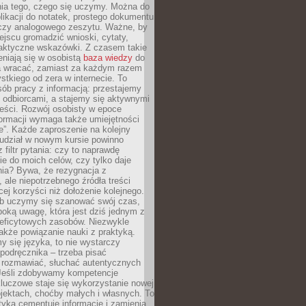
ia tego, czego się uczymy. Można do
likacji do notatek, prostego dokumentu
czy analogowego zeszytu. Ważne, by
jscu gromadzić wnioski, cytaty,
raktyczne wskazówki. Z czasem takie
eniają się w osobistą
baza wiedzy
do
a wracać, zamiast za każdym razem
tkiego od zera w internecie. To
ób pracy z informacją: przestajemy
 odbiorcami, a stajemy się aktywnymi
reści. Rozwój osobisty w epoce
formacji wymaga także umiejętności
e”. Każde zaproszenie na kolejny
 udział w nowym kursie powinno
 filtr pytania: czy to naprawdę
ie do moich celów, czy tylko daje
nia? Bywa, że rezygnacja z
 ale niepotrzebnego źródła treści
cej korzyści niż dołożenie kolejnego.
b uczymy się szanować swój czas,
ęboką uwagę, która jest dziś jednym z
deficytowych zasobów. Niezwykle
 także powiązanie nauki z praktyką.
y się języka, to nie wystarczy
 podręcznika – trzeba pisać
 rozmawiać, słuchać autentycznych
 Jeśli zdobywamy kompetencje
luczowe staje się wykorzystanie nowej
jektach, choćby małych i własnych. To
tyka cementuje informacje i zamienia