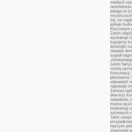
mediach spo
newsletterac
polega na ty
ma poczucie
się, że ciąg
jednak trud
Kluczowym p
Zanim zdąży
wyskakuje na
kupujemy ko
dziesiątki r
niewiele do
sygnał nagr
„rozwojowego
zanim fakty
rozwój wyma
konsumpcji, 
planowania.
odpowiedź na
naprawdę ch
Zamiast ogól
dwa–trzy kon
zawodowe, zd
można wyzna
konkretnej c
ruchowych cz
Takie zawęże
przypadkowe 
naszymi prio
stworzenie 