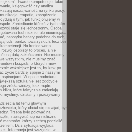
„miękkim”. Twarde kompetencje, takie
owanie, księgowość czy analiza
kszają naszą wartość na rynku pracy.
munikacja, empatia, zarządzanie
cydują o tym, jak funkcjonujemy w
espole. Zaniedbanie którejś z tych sfer
rozwój staje się jednostronny. Osoba
ygotowana technicznie, ale nieumiejąca
ć, napotyka bariery podobne do tych,
ają ludzi bardzo towarzyskich, lecz bez
kompetencji. Na koniec warto
 rozwój osobisty to proces, a nie
reśloną datą zakończenia. Nie musimy
i we wszystkim, nie musimy znać
rendów i książek, o których mówi
acznie ważniejsze jest to, by krok po
ć życie bardziej spójne z naszymi
i aspiracjami. W epoce nadmiaru
ajwiększą sztuką nie jest zdobycie
ego źródła wiedzy, lecz mądre
h kilku, które faktycznie zmieniają
aki myślimy, działamy i przeżywamy
.
dzieścia lat temu głównym
łowieka, który chciał się rozwijać, był
edzy. Trzeba było polować na
iążki, zapisywać się na nieliczne
ć mentorów, którzy zechcą podzielić
czeniem. Dziś sytuacja wygląda
czej. Informacja jest wszędzie: w