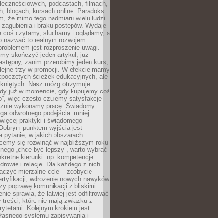
łecznościowych, podcastach, filmach,
h, blogach, kursach online. Paradoks
m, że mimo tego nadmiaru wielu ludzi
 zagubienia i braku postępów. Wydaje
le coś czytamy, słuchamy i oglądamy, a
no nazwać to realnym rozwojem.
roblemem jest rozproszenie uwagi.
my skończyć jeden artykuł, już
stępny, zanim przerobimy jeden kurs,
lejne trzy w promocji. W efekcie mamy
ozpoczętych ścieżek edukacyjnych, ale
mkniętych. Nasz mózg otrzymuje
ody już w momencie, gdy kupujemy coś
”, więc często czujemy satysfakcję
cznie wykonamy pracę. Świadomy
ga odwrotnego podejścia: mniej
więcej praktyki i świadomego
 Dobrym punktem wyjścia jest
 pytanie, w jakich obszarach
cemy się rozwinąć w najbliższym roku.
nego „chcę być lepszy”, warto wybrać
kretne kierunki: np. kompetencje
rowie i relacje. Dla każdego z nich
czyć mierzalne cele – zdobycie
ertyfikacji, wdrożenie nowych nawyków
y poprawę komunikacji z bliskimi.
nie sprawia, że łatwiej jest odfiltrować
treści, które nie mają związku z
rytetami. Kolejnym krokiem jest
własnego systemu zapisywania i