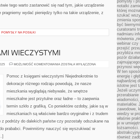
pomysły i p
twie tego warto zastanowić się nad tym, jakie urządzenie
notatki zami
której możn
e pragniemy wydać pieniędzy tylko na takie urządzenie, z
szukać wszys
zmienia spos
być biernymi
curatorami t
 POMYSŁY NA POSIŁKI
nadmiaru in
mówienia „ni
webinar czy
przejść przez
MI WIECZYSTYMI
przybliża mn
pozór działa
zajmującego,
POMOC
2025
MOŻLIWOŚĆ KOMENTOWANIA
ZOSTAŁA WYŁĄCZONA
przynosi wię
Z
KSIĘGAMI
W ten sposó
WIECZYSTYMI
Pomoc z księgami wieczystymi Niejednokrotnie to
energię i gł
najbardziej 
dekoracje różnego rodzaju powodują, że nasze
istotne jest
Jeżeli uczym
mieszkania wyglądają niebywale, że wnętrze
przerabianie
mieszkalne jest przytulne oraz ładne – to zaepwnia
wiadomości,
materiałów.
termin szkło z grafiką. Co poniektóre ozdoby, jakie są w
zawodowe, k
mieszkaniach są właściwie bardzo oryginalne i z trudem
wiedzy w pro
właśnie prak
e z podróży do dalekich państw czy pozostały odszukane na
je w umiejęt
tożsamości. 
d do prababci. Powinniśmy nauczyć się wyszukiwać w
abstrakcyjny
…]
również zad