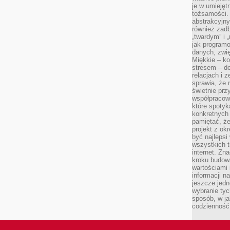
je w umiejęt
tożsamości. 
abstrakcyjny
również zad
„twardym” i 
jak program
danych, zwię
Miękkie – ko
stresem – de
relacjach i z
sprawia, że 
świetnie prz
współpracowa
które spotyk
konkretnych 
pamiętać, że
projekt z ok
być najleps
wszystkich t
internet. Zn
kroku budowa
wartościami 
informacji n
jeszcze jedn
wybranie tyc
sposób, w j
codzienność