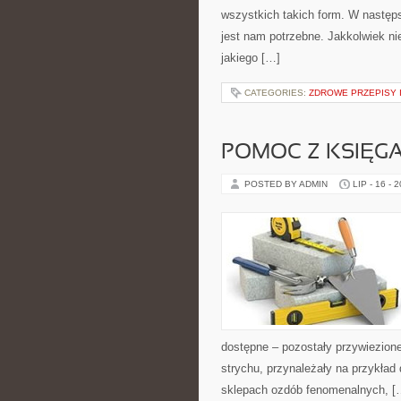
wszystkich takich form. W następs
jest nam potrzebne. Jakkolwiek ni
jakiego […]
CATEGORIES:
ZDROWE PRZEPISY I
POMOC Z KSIĘGA
POSTED BY ADMIN
LIP - 16 - 
dostępne – pozostały przywiezion
strychu, przynależały na przykła
sklepach ozdób fenomenalnych, [