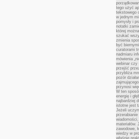
porządkowan
tego użyć ap
tekstowego 
w jednym mie
pomysły i p
notatki zami
której możn
szukać wszys
zmienia spos
być biernymi
curatorami t
nadmiaru in
mówienia „ni
webinar czy
przejść przez
przybliża mn
pozór działa
zajmującego,
przynosi wię
W ten sposó
energię i gł
najbardziej 
istotne jest
Jeżeli uczym
przerabianie
wiadomości,
materiałów.
zawodowe, k
wiedzy w pro
właśnie prak