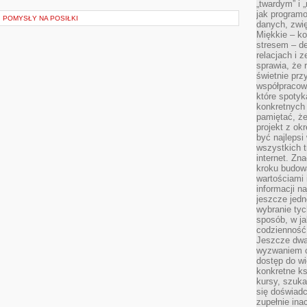
„twardym” i 
jak program
 POMYSŁY NA POSIŁKI
danych, zwię
Miękkie – ko
stresem – de
relacjach i z
sprawia, że 
świetnie prz
współpracowa
które spotyk
konkretnych 
pamiętać, że
projekt z ok
być najleps
wszystkich t
internet. Zn
kroku budowa
wartościami 
informacji n
jeszcze jedn
wybranie tyc
sposób, w j
codzienność
Jeszcze dwa
wyzwaniem cz
dostęp do wi
konkretne ks
kursy, szuka
się doświad
zupełnie ina