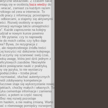
raktyczne wskazówki. Z czasem takie
eniają się w osobistą
baza wiedzy
do
a wracać, zamiast za każdym razem
tkiego od zera w internecie. To
ób pracy z informacją: przestajemy
 odbiorcami, a stajemy się aktywnymi
reści. Rozwój osobisty w epoce
formacji wymaga także umiejętności
e”. Każde zaproszenie na kolejny
 udział w nowym kursie powinno
 filtr pytania: czy to naprawdę
ie do moich celów, czy tylko daje
nia? Bywa, że rezygnacja z
 ale niepotrzebnego źródła treści
cej korzyści niż dołożenie kolejnego.
b uczymy się szanować swój czas,
ęboką uwagę, która jest dziś jednym z
deficytowych zasobów. Niezwykle
 także powiązanie nauki z praktyką.
y się języka, to nie wystarczy
 podręcznika – trzeba pisać
 rozmawiać, słuchać autentycznych
 Jeśli zdobywamy kompetencje
luczowe staje się wykorzystanie nowej
jektach, choćby małych i własnych. To
tyka cementuje informacje i zamienia
ności, a potem w część naszej
Bez niej rozwój pozostaje
m hasłem, a nie realną zmianą. Warto
bać o równowagę pomiędzy rozwojem