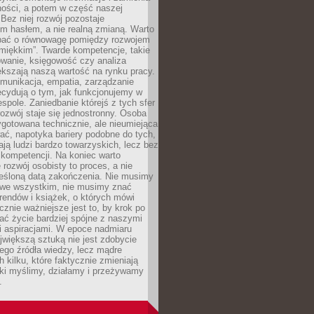
ności, a potem w część naszej
Bez niej rozwój pozostaje
m hasłem, a nie realną zmianą. Warto
bać o równowagę pomiędzy rozwojem
„miękkim”. Twarde kompetencje, takie
owanie, księgowość czy analiza
kszają naszą wartość na rynku pracy.
munikacja, empatia, zarządzanie
cydują o tym, jak funkcjonujemy w
espole. Zaniedbanie którejś z tych sfer
rozwój staje się jednostronny. Osoba
ygotowana technicznie, ale nieumiejąca
ć, napotyka bariery podobne do tych,
ają ludzi bardzo towarzyskich, lecz bez
kompetencji. Na koniec warto
 rozwój osobisty to proces, a nie
reśloną datą zakończenia. Nie musimy
i we wszystkim, nie musimy znać
rendów i książek, o których mówi
acznie ważniejsze jest to, by krok po
ć życie bardziej spójne z naszymi
i aspiracjami. W epoce nadmiaru
ajwiększą sztuką nie jest zdobycie
ego źródła wiedzy, lecz mądre
h kilku, które faktycznie zmieniają
aki myślimy, działamy i przeżywamy
.