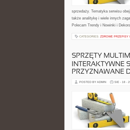
sprzedaży. Tematyka serwisu obej
także analitykę i wiele innych z
Polecam Trendy i Nowinki i Dekor
CATEGORIES:
ZDROWE PRZEPISY I
SPRZĘTY MULTIM
INTERAKTYWNE S
PRZYZNAWANE D
POSTED BY ADMIN
SIE - 18 - 