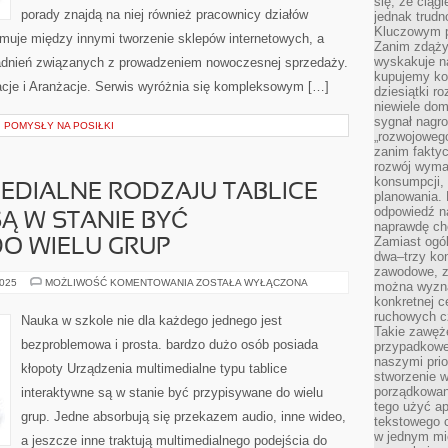
się, że ciąg
porady znajdą na niej również pracownicy działów
jednak trud
Kluczowym p
muje między innymi tworzenie sklepów internetowych, a
Zanim zdąży
wyskakuje na
agadnień związanych z prowadzeniem nowoczesnej sprzedaży.
kupujemy ko
acje i Aranżacje. Serwis wyróżnia się kompleksowym […]
dziesiątki r
niewiele do
sygnał nagr
 POMYSŁY NA POSIŁKI
„rozwojowego
zanim fakty
rozwój wyma
konsumpcji, 
EDIALNE RODZAJU TABLICE
planowania.
odpowiedź na
Ą W STANIE BYĆ
naprawdę ch
Zamiast ogól
O WIELU GRUP
dwa–trzy kon
zawodowe, zd
SPRZĘTY
2025
MOŻLIWOŚĆ KOMENTOWANIA
ZOSTAŁA WYŁĄCZONA
można wyzna
MULTIMEDIALNE
konkretnej c
RODZAJU
TABLICE
ruchowych cz
Nauka w szkole nie dla każdego jednego jest
INTERAKTYWNE
Takie zawęże
SĄ
bezproblemowa i prosta. bardzo dużo osób posiada
przypadkowe 
W
STANIE
naszymi prio
kłopoty Urządzenia multimedialne typu tablice
BYĆ
stworzenie 
PRZYZNAWANE
porządkowan
interaktywne są w stanie być przypisywane do wielu
DO
WIELU
tego użyć ap
GRUP
grup. Jedne absorbują się przekazem audio, inne wideo,
tekstowego 
w jednym mie
a jeszcze inne traktują multimedialnego podejścia do