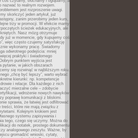
le coś czytamy, słuchamy i oglądamy, a
no nazwać to realnym rozwojem.
roblemem jest rozproszenie uwagi.
my skończyć jeden artykuł, już
stępny, zanim przerobimy jeden kurs,
lejne trzy w promocji. W efekcie mamy
ozpoczętych ścieżek edukacyjnych, ale
mkniętych. Nasz mózg otrzymuje
ody już w momencie, gdy kupujemy coś
”, więc często czujemy satysfakcję
cznie wykonamy pracę. Świadomy
ga odwrotnego podejścia: mniej
więcej praktyki i świadomego
 Dobrym punktem wyjścia jest
 pytanie, w jakich obszarach
cemy się rozwinąć w najbliższym roku.
nego „chcę być lepszy”, warto wybrać
kretne kierunki: np. kompetencje
rowie i relacje. Dla każdego z nich
czyć mierzalne cele – zdobycie
ertyfikacji, wdrożenie nowych nawyków
y poprawę komunikacji z bliskimi.
nie sprawia, że łatwiej jest odfiltrować
treści, które nie mają związku z
rytetami. Kolejnym krokiem jest
własnego systemu zapisywania i
ia tego, czego się uczymy. Można do
likacji do notatek, prostego dokumentu
czy analogowego zeszytu. Ważne, by
jscu gromadzić wnioski, cytaty,