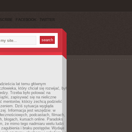
SCRIBE
FACEBOOK
TWITTER
dzieścia lat temu głównym
łowieka, który chciał się rozwijać, był
edzy. Trzeba było polować na
iążki, zapisywać się na nieliczne
ć mentorów, którzy zechcą podzielić
czeniem. Dziś sytuacja wygląda
czej. Informacja jest wszędzie: w
łecznościowych, podcastach, filmach,
h, blogach, kursach online. Paradoks
m, że mimo tego nadmiaru wielu ludzi
 zagubienia i braku postępów. Wydaje