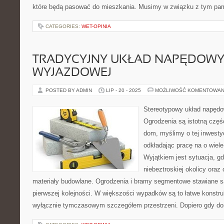
które będą pasować do mieszkania. Musimy w związku z tym pa
CATEGORIES:
WET-OPINIA
TRADYCYJNY UKŁAD NAPĘDOWY
WYJAZDOWEJ
POSTED BY ADMIN
LIP - 20 - 2025
MOŻLIWOŚĆ KOMENTOWAN
Stereotypowy układ napęd
Ogrodzenia są istotną częś
dom, myślimy o tej inwestyc
odkładając pracę na o wiele 
Wyjątkiem jest sytuacja, 
niebeztroskiej okolicy ora
materiały budowlane. Ogrodzenia i bramy segmentowe stawiane 
pierwszej kolejności. W większości wypadków są to łatwe konstruk
wyłącznie tymczasowym szczegółem przestrzeni. Dopiero gdy d