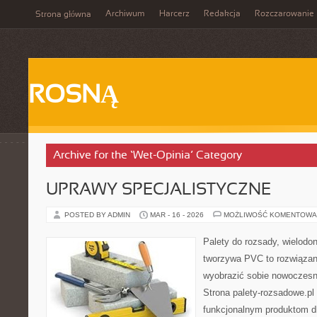
Archiwum
Harcerz
Redakcja
Rozczarowanie
Strona główna
ROSNĄ
Archive for the ‘Wet-Opinia’ Category
UPRAWY SPECJALISTYCZNE
POSTED BY ADMIN
MAR - 16 - 2026
MOŻLIWOŚĆ KOMENTOWA
Palety do rozsady, wielodoni
tworzywa PVC to rozwiązani
wyobrazić sobie nowoczesn
Strona palety-rozsadowe.pl
funkcjonalnym produktom d