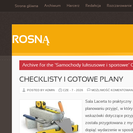
Archiwum
Harcerz
Redakcja
Rozczarowanie
Strona główna
ROSNĄ
Archive for the ‘Samochody luksusowe i sportowe’ 
CHECKLISTY I GOTOWE PLANY
POSTED BY ADMIN
CZE - 7 - 2026
MOŻLIWOŚĆ KOMENTOWAN
Sala Lacerta to praktyczny
planowaniu przyjęć, w któr
wskazówki dotyczące przyj
została przygotowana z myś
dopiąć wydarzenie w sposó