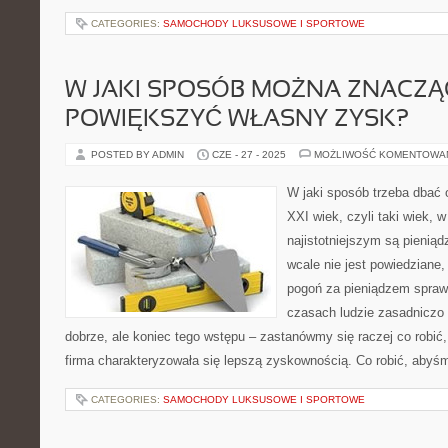
CATEGORIES:
SAMOCHODY LUKSUSOWE I SPORTOWE
W JAKI SPOSÓB MOŻNA ZNACZ
POWIĘKSZYĆ WŁASNY ZYSK?
POSTED BY ADMIN
CZE - 27 - 2025
MOŻLIWOŚĆ KOMENTOWA
W jaki sposób trzeba dbać 
XXI wiek, czyli taki wiek,
najistotniejszym są pienią
wcale nie jest powiedziane,
pogoń za pieniądzem sprawi
czasach ludzie zasadniczo
dobrze, ale koniec tego wstępu – zastanówmy się raczej co robić
firma charakteryzowała się lepszą zyskownością. Co robić, abyśm
CATEGORIES:
SAMOCHODY LUKSUSOWE I SPORTOWE