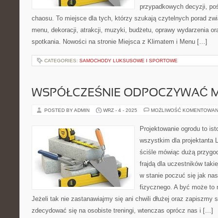
przypadkowych decyzji, poś
chaosu. To miejsce dla tych, którzy szukają czytelnych porad zw
menu, dekoracji, atrakcji, muzyki, budżetu, oprawy wydarzenia o
spotkania. Nowości na stronie Miejsca z Klimatem i Menu […]
CATEGORIES:
SAMOCHODY LUKSUSOWE I SPORTOWE
WSPÓŁCZEŚNIE ODPOCZYWAĆ 
POSTED BY ADMIN
WRZ - 4 - 2025
MOŻLIWOŚĆ KOMENTOWAN
Projektowanie ogrodu to ist
wszystkim dla projektanta 
ściśle mówiąc dużą przygod
frajdą dla uczestników taki
w stanie poczuć się jak nas
fizycznego. A być może to 
Jeżeli tak nie zastanawiajmy się ani chwili dłużej oraz zapiszmy
zdecydować się na osobiste treningi, wtenczas oprócz nas i […]