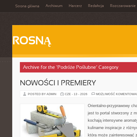
Archiwum
Harcerz
Redakcja
Rozczarowanie
Strona główna
ROSNĄ
Archive for the ‘Podróże Poślubne’ Category
NOWOŚCI I PREMIERY
POSTED BY ADMIN
CZE - 13 - 2026
MOŻLIWOŚĆ KOMENTOWA
Orientalno-przyprawowy char
jest to portal stworzony z 
kochają intensywne aromaty
kulinarne inspiracje z różny
która może zainteresować 