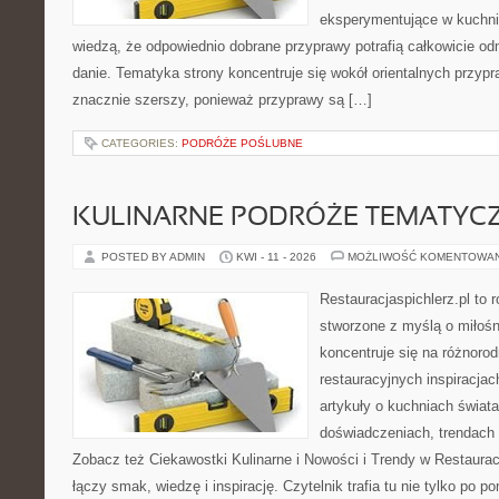
eksperymentujące w kuchni,
wiedzą, że odpowiednio dobrane przyprawy potrafią całkowicie od
danie. Tematyka strony koncentruje się wokół orientalnych przypraw
znacznie szerszy, ponieważ przyprawy są […]
CATEGORIES:
PODRÓŻE POŚLUBNE
KULINARNE PODRÓŻE TEMATYC
POSTED BY ADMIN
KWI - 11 - 2026
MOŻLIWOŚĆ KOMENTOWA
Restauracjaspichlerz.pl to
stworzone z myślą o miłośni
koncentruje się na różnoro
restauracyjnych inspiracjac
artykuły o kuchniach świata
doświadczeniach, trendach i
Zobacz też Ciekawostki Kulinarne i Nowości i Trendy w Restaurac
łączy smak, wiedzę i inspirację. Czytelnik trafia tu nie tylko po 