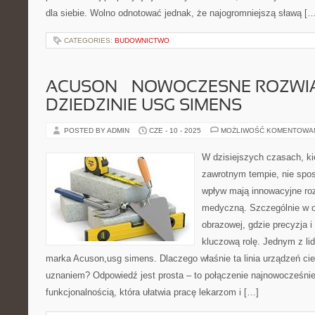
dla siebie. Wolno odnotować jednak, że najogromniejszą sławą […
CATEGORIES:
BUDOWNICTWO
ACUSON – NOWOCZESNE ROZWI
DZIEDZINIE USG SIMENS
POSTED BY ADMIN
CZE - 10 - 2025
MOŻLIWOŚĆ KOMENTOWA
W dzisiejszych czasach, ki
zawrotnym tempie, nie spo
wpływ mają innowacyjne ro
medyczną. Szczególnie w o
obrazowej, gdzie precyzja 
kluczową rolę. Jednym z lid
marka Acuson,usg simens. Dlaczego właśnie ta linia urządzeń ci
uznaniem? Odpowiedź jest prosta – to połączenie najnowocześniej
funkcjonalnością, która ułatwia pracę lekarzom i […]