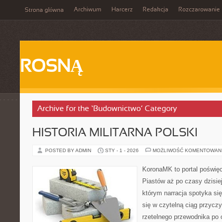
Archiwum
Harcerz
Redakcja
Rozczarowanie
Strona główna
ROSNĄ
Archive for the ‘Budownictwo’ Category
HISTORIA MILITARNA POLSKI
POSTED BY ADMIN
STY - 1 - 2026
MOŻLIWOŚĆ KOMENTOWAN
KoronaMK to portal poświęc
Piastów aż po czasy dzisie
którym narracja spotyka się
się w czytelną ciąg przyczy
rzetelnego przewodnika po 