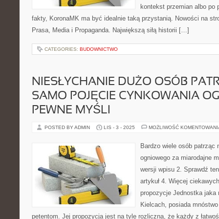
kontekst przemian albo po 
fakty, KoronaMK ma być idealnie taką przystanią. Nowości na stro
Prasa, Media i Propaganda. Największą siłą historii […]
CATEGORIES:
BUDOWNICTWO
NIESŁYCHANIE DUŻO OSÓB PAT
SAMO POJĘCIE CYNKOWANIA O
PEWNE MYŚLI
POSTED BY ADMIN
LIS - 3 - 2025
MOŻLIWOŚĆ KOMENTOWAN
Bardzo wiele osób patrząc
ogniowego za miarodajne my
wersji wpisu 2. Sprawdź ten
artykuł 4. Więcej ciekawych
propozycje Jednostka jaka
Kielcach, posiada mnóstwo
petentom. Jej propozycja jest na tyle rozliczna, że każdy z łatwoś