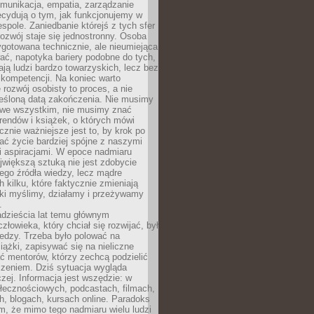
munikacja, empatia, zarządzanie
cydują o tym, jak funkcjonujemy w
espole. Zaniedbanie którejś z tych sfer
rozwój staje się jednostronny. Osoba
ygotowana technicznie, ale nieumiejąca
ć, napotyka bariery podobne do tych,
ają ludzi bardzo towarzyskich, lecz bez
kompetencji. Na koniec warto
 rozwój osobisty to proces, a nie
reśloną datą zakończenia. Nie musimy
i we wszystkim, nie musimy znać
rendów i książek, o których mówi
acznie ważniejsze jest to, by krok po
ć życie bardziej spójne z naszymi
i aspiracjami. W epoce nadmiaru
ajwiększą sztuką nie jest zdobycie
ego źródła wiedzy, lecz mądre
h kilku, które faktycznie zmieniają
aki myślimy, działamy i przeżywamy
.
dzieścia lat temu głównym
łowieka, który chciał się rozwijać, był
edzy. Trzeba było polować na
iążki, zapisywać się na nieliczne
ć mentorów, którzy zechcą podzielić
czeniem. Dziś sytuacja wygląda
czej. Informacja jest wszędzie: w
łecznościowych, podcastach, filmach,
h, blogach, kursach online. Paradoks
m, że mimo tego nadmiaru wielu ludzi