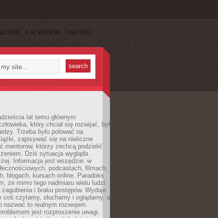
SCRIBE
FACEBOOK
TWITTER
dzieścia lat temu głównym
łowieka, który chciał się rozwijać, był
edzy. Trzeba było polować na
iążki, zapisywać się na nieliczne
ć mentorów, którzy zechcą podzielić
czeniem. Dziś sytuacja wygląda
czej. Informacja jest wszędzie: w
łecznościowych, podcastach, filmach,
h, blogach, kursach online. Paradoks
m, że mimo tego nadmiaru wielu ludzi
 zagubienia i braku postępów. Wydaje
le coś czytamy, słuchamy i oglądamy, a
no nazwać to realnym rozwojem.
roblemem jest rozproszenie uwagi.