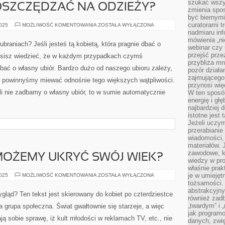
szukać wszys
OSZCZĘDZAĆ NA ODZIEŻY?
zmienia spos
być biernymi
curatorami t
W
2025
MOŻLIWOŚĆ KOMENTOWANIA
ZOSTAŁA WYŁĄCZONA
JAKI
nadmiaru in
SPOSÓB
mówienia „ni
OSZCZĘDZAĆ
raniach? Jeśli jesteś tą kobietą, która pragnie dbać o
NA
webinar czy
ODZIEŻY?
przejść przez
musisz wiedzieć, że w każdym przypadkach czymś
przybliża mn
dbać o własny ubiór. Bardzo dużo od naszego ubioru zależy,
pozór działa
zajmującego,
e powinnyśmy miewać odnośnie tego większych wątpliwości.
przynosi wię
li nie zadbamy o własny ubiór, to w sumie automatycznie
W ten sposó
energię i gł
najbardziej 
istotne jest
Jeżeli uczym
przerabianie
wiadomości,
materiałów.
zawodowe, k
MOŻEMY UKRYĆ SWÓJ WIEK?
wiedzy w pro
właśnie prak
W
je w umiejęt
2025
MOŻLIWOŚĆ KOMENTOWANIA
ZOSTAŁA WYŁĄCZONA
JAKI
tożsamości. 
SPOSÓB
abstrakcyjny
MOŻEMY
ląd? Ten tekst jest skierowany do kobiet po czterdziestce
UKRYĆ
również zad
SWÓJ
„twardym” i 
a grupa społeczna. Świat gwałtownie się starzeje, a więc
WIEK?
jak program
ą sobie sprawę, iż kult młodości w reklamach TV, etc., nie
danych, zwię