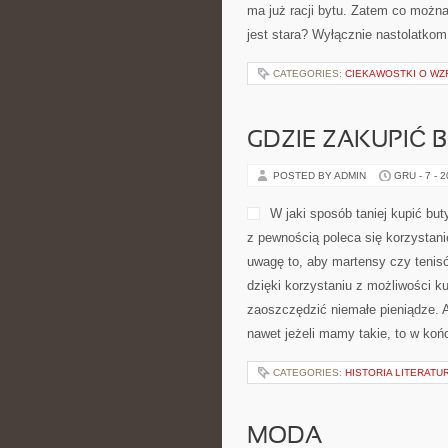
ma już racji bytu. Zatem co można 
jest stara? Wyłącznie nastolatko
CATEGORIES:
CIEKAWOSTKI O W
GDZIE ZAKUPIĆ 
POSTED BY ADMIN
GRU - 7 - 
W jaki sposób taniej kupić bu
z pewnością poleca się korzystan
uwagę to, aby martensy czy tenis
dzięki korzystaniu z możliwości 
zaoszczędzić niemałe pieniądze. 
nawet jeżeli mamy takie, to w k
CATEGORIES:
HISTORIA LITERATU
MODA