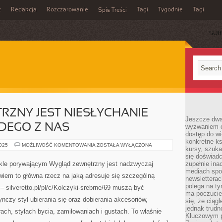
z
Redakcja
Rozczarowanie
Tagi
Tygodnie
Tagi
Spis Treści
SUB
ZNY JEST NIESŁYCHANIE
Jeszcze dwa
DEGO Z NAS
wyzwaniem cz
dostęp do wi
konkretne ks
WYGLĄD
2025
MOŻLIWOŚĆ KOMENTOWANIA
ZOSTAŁA WYŁĄCZONA
kursy, szuka
ZEWNĘTRZNY
JEST
się doświad
NIESŁYCHANIE
wykle porywającym Wygląd zewnętrzny jest nadzwyczaj
zupełnie ina
WAŻNY
mediach spo
DLA
wiem to główna rzecz na jaką adresuje się szczególną
KAŻDEGO
newsletterac
Z
polega na ty
– silveretto.pl/pl/c/Kolczyki-srebrne/69 muszą być
NAS
ma poczucie
czy styl ubierania się oraz dobierania akcesoriów,
się, że ciąg
jednak trud
ach, stylach bycia, zamiłowaniach i gustach. To właśnie
Kluczowym p