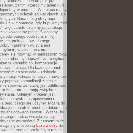
my skończyć jeden artykuł, już
stępny, zanim przerobimy jeden kurs,
lejne trzy w promocji. W efekcie mamy
ozpoczętych ścieżek edukacyjnych, ale
mkniętych. Nasz mózg otrzymuje
ody już w momencie, gdy kupujemy coś
”, więc często czujemy satysfakcję
cznie wykonamy pracę. Świadomy
ga odwrotnego podejścia: mniej
więcej praktyki i świadomego
 Dobrym punktem wyjścia jest
 pytanie, w jakich obszarach
cemy się rozwinąć w najbliższym roku.
nego „chcę być lepszy”, warto wybrać
kretne kierunki: np. kompetencje
rowie i relacje. Dla każdego z nich
czyć mierzalne cele – zdobycie
ertyfikacji, wdrożenie nowych nawyków
y poprawę komunikacji z bliskimi.
nie sprawia, że łatwiej jest odfiltrować
treści, które nie mają związku z
rytetami. Kolejnym krokiem jest
własnego systemu zapisywania i
ia tego, czego się uczymy. Można do
likacji do notatek, prostego dokumentu
czy analogowego zeszytu. Ważne, by
jscu gromadzić wnioski, cytaty,
raktyczne wskazówki. Z czasem takie
eniają się w osobistą
baza wiedzy
do
a wracać, zamiast za każdym razem