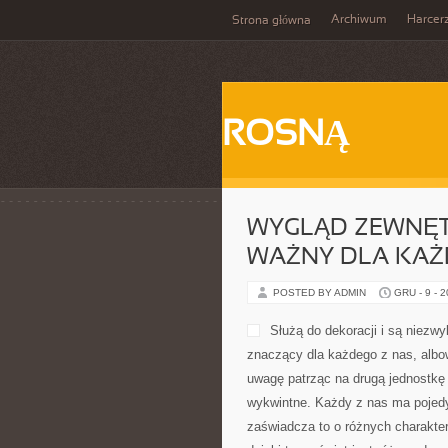
Archiwum
Harcer
Strona główna
ROSNĄ
WYGLĄD ZEWNĘTR
WAŻNY DLA KAŻ
POSTED BY ADMIN
GRU - 9 - 
Służą do dekoracji i są niez
znaczący dla każdego z nas, albo
uwagę patrząc na drugą jednostkę 
wykwintne. Każdy z nas ma pojedyn
zaświadcza to o różnych charakter