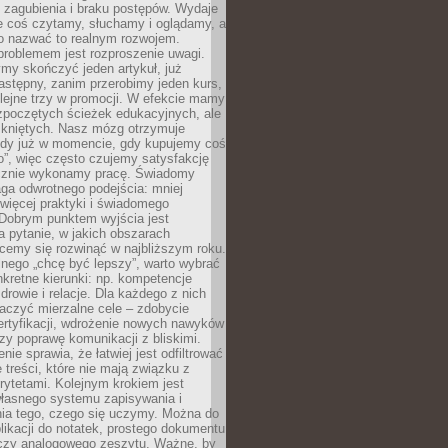
 zagubienia i braku postępów. Wydaje
le coś czytamy, słuchamy i oglądamy, a
no nazwać to realnym rozwojem.
roblemem jest rozproszenie uwagi.
my skończyć jeden artykuł, już
stępny, zanim przerobimy jeden kurs,
lejne trzy w promocji. W efekcie mamy
ozpoczętych ścieżek edukacyjnych, ale
mkniętych. Nasz mózg otrzymuje
ody już w momencie, gdy kupujemy coś
”, więc często czujemy satysfakcję
cznie wykonamy pracę. Świadomy
ga odwrotnego podejścia: mniej
więcej praktyki i świadomego
 Dobrym punktem wyjścia jest
 pytanie, w jakich obszarach
cemy się rozwinąć w najbliższym roku.
nego „chcę być lepszy”, warto wybrać
kretne kierunki: np. kompetencje
rowie i relacje. Dla każdego z nich
czyć mierzalne cele – zdobycie
ertyfikacji, wdrożenie nowych nawyków
y poprawę komunikacji z bliskimi.
nie sprawia, że łatwiej jest odfiltrować
treści, które nie mają związku z
rytetami. Kolejnym krokiem jest
własnego systemu zapisywania i
ia tego, czego się uczymy. Można do
likacji do notatek, prostego dokumentu
czy analogowego zeszytu. Ważne, by