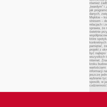
również zad
„twardym” i 
jak program
danych, zwię
Miękkie – ko
stresem – de
relacjach i z
sprawia, że 
świetnie prz
współpracowa
które spotyk
konkretnych 
pamiętać, że
projekt z ok
być najleps
wszystkich t
internet. Zn
kroku budowa
wartościami 
informacji n
jeszcze jedn
wybranie tyc
sposób, w j
codzienność