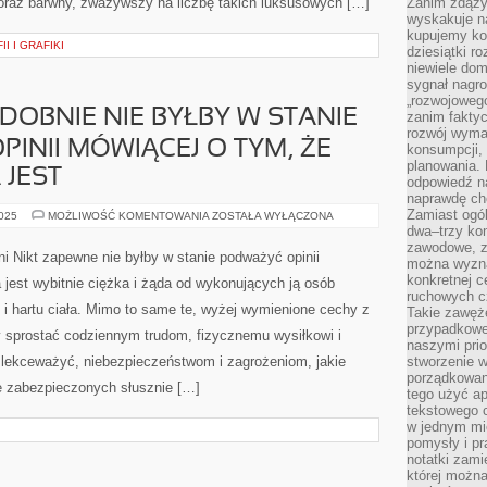
 oraz barwny, zważywszy na liczbę takich luksusowych […]
Zanim zdąży
wyskakuje na
kupujemy ko
I I GRAFIKI
dziesiątki r
niewiele do
sygnał nagr
„rozwojowego
OBNIE NIE BYŁBY W STANIE
zanim fakty
rozwój wyma
INII MÓWIĄCEJ O TYM, ŻE
konsumpcji, 
planowania.
 JEST
odpowiedź na
naprawdę ch
Zamiast ogól
NIKT
2025
MOŻLIWOŚĆ KOMENTOWANIA
ZOSTAŁA WYŁĄCZONA
PRAWDOPODOBNIE
dwa–trzy kon
NIE
zawodowe, zd
BYŁBY
ni Nikt zapewne nie byłby w stanie podważyć opinii
można wyzna
W
STANIE
konkretnej c
 jest wybitnie ciężka i żąda od wykonujących ją osób
NADSZARPNĄĆ
ruchowych cz
OPINII
j i hartu ciała. Mimo to same te, wyżej wymienione cechy z
MÓWIĄCEJ
Takie zawęże
O
przypadkowe 
y sprostać codziennym trudom, fizycznemu wysiłkowi i
TYM,
naszymi prio
ŻE
PRACA
 zlekceważyć, niebezpieczeństwom i zagrożeniom, jakie
stworzenie 
FIZYCZNA
porządkowan
JEST
e zabezpieczonych słusznie […]
tego użyć ap
tekstowego 
w jednym mie
pomysły i p
notatki zami
której możn