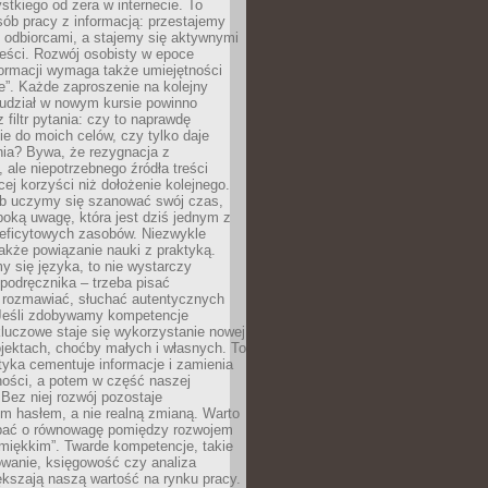
tkiego od zera w internecie. To
ób pracy z informacją: przestajemy
 odbiorcami, a stajemy się aktywnymi
reści. Rozwój osobisty w epoce
formacji wymaga także umiejętności
e”. Każde zaproszenie na kolejny
 udział w nowym kursie powinno
 filtr pytania: czy to naprawdę
ie do moich celów, czy tylko daje
nia? Bywa, że rezygnacja z
 ale niepotrzebnego źródła treści
cej korzyści niż dołożenie kolejnego.
b uczymy się szanować swój czas,
ęboką uwagę, która jest dziś jednym z
deficytowych zasobów. Niezwykle
 także powiązanie nauki z praktyką.
y się języka, to nie wystarczy
 podręcznika – trzeba pisać
 rozmawiać, słuchać autentycznych
 Jeśli zdobywamy kompetencje
luczowe staje się wykorzystanie nowej
jektach, choćby małych i własnych. To
tyka cementuje informacje i zamienia
ności, a potem w część naszej
Bez niej rozwój pozostaje
m hasłem, a nie realną zmianą. Warto
bać o równowagę pomiędzy rozwojem
„miękkim”. Twarde kompetencje, takie
owanie, księgowość czy analiza
kszają naszą wartość na rynku pracy.