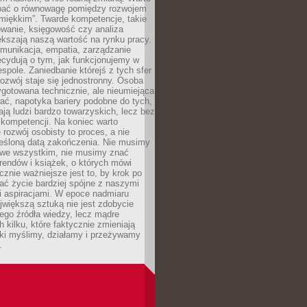
bać o równowagę pomiędzy rozwojem
„miękkim”. Twarde kompetencje, takie
owanie, księgowość czy analiza
kszają naszą wartość na rynku pracy.
munikacja, empatia, zarządzanie
cydują o tym, jak funkcjonujemy w
espole. Zaniedbanie którejś z tych sfer
rozwój staje się jednostronny. Osoba
ygotowana technicznie, ale nieumiejąca
ć, napotyka bariery podobne do tych,
ają ludzi bardzo towarzyskich, lecz bez
kompetencji. Na koniec warto
 rozwój osobisty to proces, a nie
reśloną datą zakończenia. Nie musimy
i we wszystkim, nie musimy znać
rendów i książek, o których mówi
acznie ważniejsze jest to, by krok po
ć życie bardziej spójne z naszymi
i aspiracjami. W epoce nadmiaru
ajwiększą sztuką nie jest zdobycie
ego źródła wiedzy, lecz mądre
h kilku, które faktycznie zmieniają
aki myślimy, działamy i przeżywamy
.