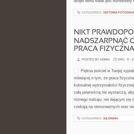
dzięki temu świat jest różnorodny
CATEGORIES:
HISTORIA FOTOGRAFI
NIKT PRAWDOPOD
NADSZARPNĄĆ OP
PRACA FIZYCZNA
POSTED BY ADMIN
GRU - 9 - 
Piękna pościel w Twojej sypial
mówiącej o tym, że praca fizyczna
kolosalnej wytrzymałości fizyczne
całą pewnością nie wystarczą, ab
różnego rodzaju, nie dającym się
czekają na nierozważnych oraz ni
CATEGORIES:
SIŁOWNIA