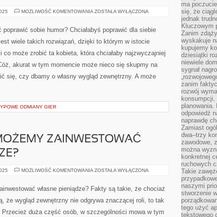
ma poczucie
się, że ciąg
MODA
2025
MOŻLIWOŚĆ KOMENTOWANIA
ZOSTAŁA WYŁĄCZONA
jednak trud
Kluczowym p
 poprawić sobie humor? Chciałabyś poprawić dla siebie
Zanim zdąży
wyskakuje na
est wiele takich rozwiązań, dzięki to którym w istocie
kupujemy ko
 co może zrobić ta kobieta, która chciałaby najzwyczajniej
dziesiątki r
niewiele do
 Cóż, akurat w tym momencie może nieco się skupmy na
sygnał nagr
ić się, czy dbamy o własny wygląd zewnętrzny. A może
„rozwojowego
zanim fakty
rozwój wyma
konsumpcji, 
planowania.
ETYPOWE ODMIANY GIER
odpowiedź na
naprawdę ch
Zamiast ogól
dwa–trzy kon
 MOŻEMY ZAINWESTOWAĆ
zawodowe, zd
można wyzna
ZE?
konkretnej c
ruchowych cz
W
2025
MOŻLIWOŚĆ KOMENTOWANIA
ZOSTAŁA WYŁĄCZONA
Takie zawęże
JAKI
przypadkowe 
SPOSÓB
naszymi prio
MOŻEMY
 zainwestować własne pieniądze? Fakty są takie, że chociaż
ZAINWESTOWAĆ
stworzenie 
WŁASNE
ą, że wygląd zewnętrzny nie odgrywa znaczącej roli, to tak
porządkowan
PIENIĄDZE?
tego użyć ap
. Przecież duża część osób, w szczególności mowa w tym
tekstowego 