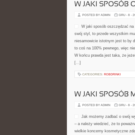
W JAKI SPOSÓB 
POSTED BY ADMIN
GRU - 8 - 
W jaki sposób oszczędzać na ub
swój styl, to przede wszystkim 
niesamowicie istotnym jest to by 
to coś na 100% pewnego, więc ni
W końcu prawda jest taka, że jeże
[…]
CATEGORIES:
ROBDRINKI
W JAKI SPOSÓB 
POSTED BY ADMIN
GRU - 8 - 
Jak możemy zadbać o swój wyg
– a należy wiedzieć, że to poważn
wielkie koncerny kosmetyczne zdaj