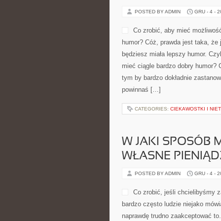
POSTED BY ADMIN
GRU - 4 - 
Co zrobić, aby mieć możliwość
humor? Cóż, prawda jest taka, że j
będziesz miała lepszy humor. Czyli
mieć ciągle bardzo dobry humor?
tym by bardzo dokładnie zastanow
powinnaś […]
CATEGORIES:
CIEKAWOSTKI I NI
W JAKI SPOSÓB
WŁASNE PIENIĄD
POSTED BY ADMIN
GRU - 4 - 
Co zrobić, jeśli chcielibyśmy
bardzo często ludzie niejako mówi
naprawdę trudno zaakceptować to