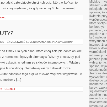
Miękkie – ko
poradzić czterdziestoletniej kobiecie, która w końcu nie
stresem – de
m może się wydawać, że gdy skończą 40 lat, zapewne […]
relacjach i z
sprawia, że 
świetnie prz
ZROKU
współpracowa
które spotyk
konkretnych 
pamiętać, że
BUTY?
projekt z ok
być najleps
wszystkich t
GDZIE
2025
MOŻLIWOŚĆ KOMENTOWANIA
ZOSTAŁA WYŁĄCZONA
internet. Zn
ZAKUPIĆ
BUTY?
kroku budowa
ty na zimę? Dla tych osób, które chcą zakupić dobre obuwie,
wartościami 
informacji n
ie z nowocześniejszych alternatyw. Weźmy chociażby pod
jeszcze jedn
ówki zakupić w jednym ze sklepów internetowych. Właśnie
wybranie tyc
sposób, w j
kupna butów drogą internetową każdy człowiek może
codzienność
Jeszcze dwa
Akurat odnośnie tego ciężko miewać większe wątpliwości. A
wyzwaniem cz
ońcu możemy […]
dostęp do wi
konkretne ks
kursy, szuka
RY POLSKIEJ
się doświad
zupełnie ina
mediach spo
newsletterac
polega na ty