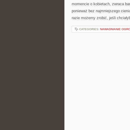
momencie o kobietach, zwraca bar
ponieważ bez najmniejszego cienia
razie możemy zrobić, jeśli chciał
CATEGORIES:
NAWADNIANIE OGR