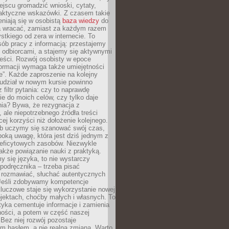
jscu gromadzić wnioski, cytaty,
raktyczne wskazówki. Z czasem takie
eniają się w osobistą
baza wiedzy
do
a wracać, zamiast za każdym razem
tkiego od zera w internecie. To
ób pracy z informacją: przestajemy
 odbiorcami, a stajemy się aktywnymi
reści. Rozwój osobisty w epoce
formacji wymaga także umiejętności
e”. Każde zaproszenie na kolejny
 udział w nowym kursie powinno
 filtr pytania: czy to naprawdę
ie do moich celów, czy tylko daje
nia? Bywa, że rezygnacja z
 ale niepotrzebnego źródła treści
cej korzyści niż dołożenie kolejnego.
b uczymy się szanować swój czas,
ęboką uwagę, która jest dziś jednym z
deficytowych zasobów. Niezwykle
 także powiązanie nauki z praktyką.
y się języka, to nie wystarczy
 podręcznika – trzeba pisać
 rozmawiać, słuchać autentycznych
 Jeśli zdobywamy kompetencje
luczowe staje się wykorzystanie nowej
jektach, choćby małych i własnych. To
tyka cementuje informacje i zamienia
ności, a potem w część naszej
Bez niej rozwój pozostaje
m hasłem, a nie realną zmianą. Warto