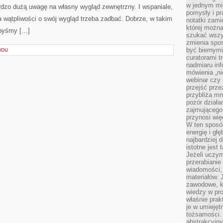
w jednym mie
dzo dużą uwagę na własny wygląd zewnętrzny. I wspaniale,
pomysły i p
 wątpliwości o swój wygląd trzeba zadbać. Dobrze, w takim
notatki zami
której możn
ybyśmy […]
szukać wszys
zmienia spos
być biernymi
ODU
curatorami t
nadmiaru in
mówienia „ni
webinar czy
przejść przez
przybliża mn
pozór działa
zajmującego,
przynosi wię
W ten sposó
energię i gł
najbardziej 
istotne jest
Jeżeli uczym
przerabianie
wiadomości,
materiałów.
zawodowe, k
wiedzy w pro
właśnie prak
je w umiejęt
tożsamości. 
abstrakcyjny