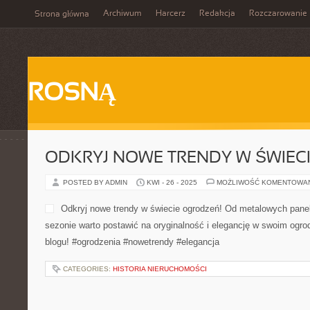
Archiwum
Harcerz
Redakcja
Rozczarowanie
Strona główna
ROSNĄ
ODKRYJ NOWE TRENDY W ŚWIEC
POSTED BY ADMIN
KWI - 26 - 2025
MOŻLIWOŚĆ KOMENTOWA
Odkryj nowe trendy w świe
paneli po drewniane płoty -
postawić na oryginalność i
Dowiedz się więcej na blog
#elegancja
CATEGORIES:
HISTORIA NIERUCHOMOŚCI